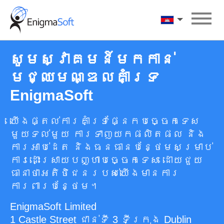
Skip
to
ភាសាខ្មែរ
content
សូមស្វាគមន៍មកកាន់
មជ្ឈមណ្ឌលគាំទ្រ
EnigmaSoft
យើងផ្តល់ការគាំទ្រផ្នែកបច្ចេកទេស
មួយទល់មួយ ការទាញយកផលិតផល និង
ការអាប់ដេត និងធនធានបន្ថែមសម្រាប់
ការដោះស្រាយបញ្ហាបច្ចេកទេស ដោយជួយ
ធានាថាអតិថិជនរបស់យើងមានការ
ការពារបន្ថែម។
EnigmaSoft Limited
1 Castle Street ជាន់ទី 3 ទីក្រុង Dublin