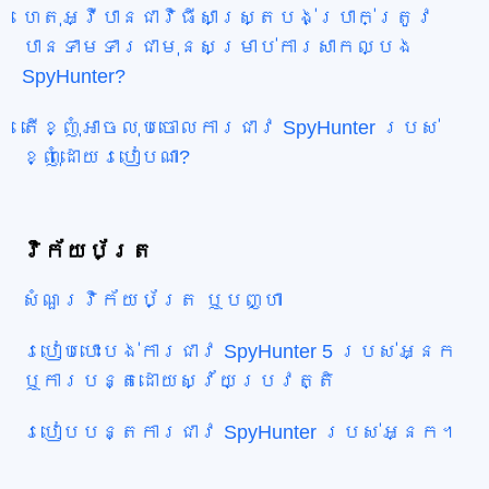
ហេតុអ្វីបានជាវិធីសាស្រ្តបង់ប្រាក់ត្រូវ
បានទាមទារជាមុនសម្រាប់ការសាកល្បង
SpyHunter?
តើខ្ញុំអាចលុបចោលការជាវ SpyHunter របស់
ខ្ញុំដោយរបៀបណា?
វិក័យប័ត្រ
សំណួរវិក័យប័ត្រ ឬបញ្ហា
របៀបបោះបង់ការជាវ SpyHunter 5 របស់អ្នក
ឬការបន្តដោយស្វ័យប្រវត្តិ
របៀបបន្តការជាវ SpyHunter របស់អ្នក។