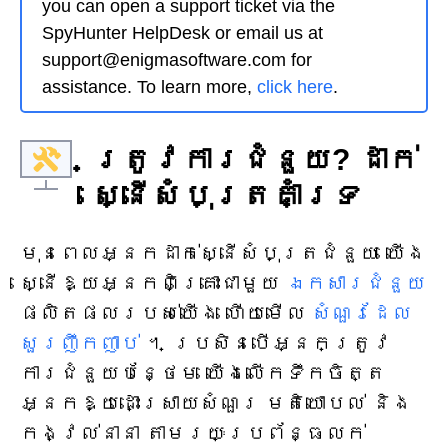
you can open a support ticket via the
SpyHunter HelpDesk or email us at
support@enigmasoftware.com for
assistance. To learn more,
click here
.
ត្រូវការ​ជំនួយ? ដាក់
ស្នើសំបុត្រគាំទ្រ
មុនពេលអ្នកដាក់ស្នើសំបុត្រជំនួយ យើង
ស្នើឱ្យអ្នកពិគ្រោះជាមួយ
ឯកសារជំនួយ
ផលិតផលរបស់យើង ហើយមើល
សំណួរដែល
សួរញឹកញាប់
។ ប្រសិនបើអ្នកត្រូវ
ការជំនួយបន្ថែម យើងលើកទឹកចិត្ត
អ្នកឱ្យដោះស្រាយសំណួរ មតិយោបល់ និង
កង្វល់នានា តាមរយៈប្រព័ន្ធលក់