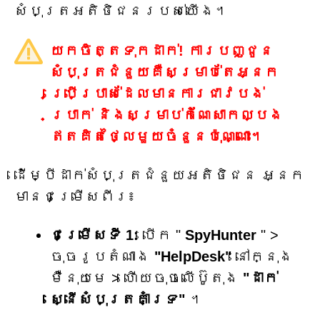
សំបុត្រអតិថិជនរបស់យើង។
យកចិត្តទុកដាក់! ការបញ្ជូន
សំបុត្រជំនួយគឺសម្រាប់តែអ្នក
ប្រើប្រាស់ដែលមានការជាវបង់
ប្រាក់ និងសម្រាប់កំណែសាកល្បង
ឥតគិតថ្លៃមួយចំនួនប៉ុណ្ណោះ។
ដើម្បីដាក់សំបុត្រជំនួយអតិថិជន អ្នក
មានជម្រើសពីរ៖
ជម្រើសទី 1:
បើក "
SpyHunter
" >
ចុចរូបតំណាង
"HelpDesk"
នៅក្នុង
ម៉ឺនុយមេ > ហើយចុចលើប៊ូតុង
"ដាក់
ស្នើសំបុត្រគាំទ្រ"
។