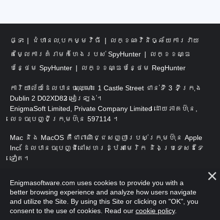
ផ្ទះ
ជំហានលុបកម្មវិធី
លក្ខណៈវិនិច្ឆ័យការវាយ
តម្លៃការគំរាមកំហែងរបស់ SpyHunter
លក្ខខណ្ឌ
បន្ថែម SpyHunter
លក្ខខណ្ឌបន្ថែម RegHunter
ការិយាល័យដែលបានចុះឈ្មោះ៖ 1 Castle Street ជាន់ទី 3 ទីក្រុង
Dublin 2 D02XD82 អៀរឡង់។
EnigmaSoft Limited, Private Company Limited ដោយភាគហ៊ុន,
លេខចុះបញ្ជីក្រុមហ៊ុន 597114 ។
Mac និង MacOS គឺជាពាណិជ្ជសញ្ញារបស់ក្រុមហ៊ុន Apple
Inc. ដែលបានចុះបញ្ជីនៅសហរដ្ឋអាមេរិក និងប្រទេសដទៃ
ទៀត។
រក្សាសិទ្ធិ 2016-
2026
។ EnigmaSoft Ltd. រក្សាសិទ្ធិ
Enigmasoftware.com uses cookies to provide you with a
គ្រប់យ៉ាង។
better browsing experience and analyze how users navigate
and utilize the Site. By using this Site or clicking on "OK", you
consent to the use of cookies. Read our
cookie policy
.