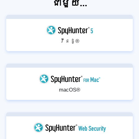
ជាមួយ...
វីនដូ®
macOS®