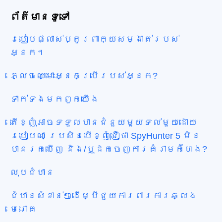
ព័ត៌មាន​ទូទៅ
របៀបផ្លាស់ប្តូរពាក្យសម្ងាត់របស់
អ្នក។
ភ្លេចឈ្មោះអ្នកប្រើរបស់អ្នក?
ទាក់ទង​មក​ពួក​យើង
តើខ្ញុំអាចទទួលបានជំនួយមួយទល់មួយដោយ
របៀបណា ប្រសិនបើខ្ញុំជឿថា SpyHunter 5 មិន
បានរកឃើញ និង/ឬដកចេញការគំរាមកំហែង?
លុបជំហាន
ជំហានសំខាន់ៗដើម្បីជួយការពារការឆ្លង
មេរោគ