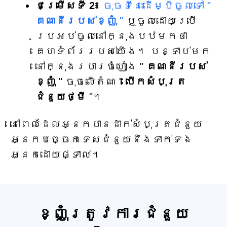
ជម្រើសទី 2៖
ចុចទីនេះដើម្បីចូលទៅ "
គណនីរបស់ខ្ញុំ
"
ឬចូលដោយប្រើ
ប្រអប់ចូលនៅក្នុងបឋមកថា
គេហទំព័ររបស់យើង។ បន្ទាប់មក
នៅក្នុងរបារចំហៀង "
គណនីរបស់
ខ្ញុំ
" ចុចលើតំណ "
បើកសំបុត្រ
ជំនួយថ្មី
"។
នៅពេលដែលអ្នកបានដាក់សំបុត្រជំនួយ
អ្នកបច្ចេកទេសជំនួយនឹងទាក់ទង
អ្នកដោយផ្ទាល់។
ខ្ញុំត្រូវការជំនួយ