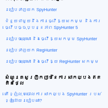
របៀបទាញយក SpyHunter
ជំនួយជាមួយនឹងការធ្វើឱ្យសកម្ម និងការ
ធ្វើបច្ចុប្បន្នភាព SpyHunter 5
របៀបចុះឈ្មោះ និងធ្វើឱ្យសកម្ម SpyHunter
របៀបទាញយក RegHunter
របៀបចុះឈ្មោះ និងធ្វើឱ្យ RegHunter សកម្ម
សំណួរគេសួរញឹកញាប់នៃការសាកល្បងឥត
គិតថ្លៃ
តើខ្ញុំលុបចោលការសាកល្បង SpyHunter របស់
ខ្ញុំដោយរបៀបណា?