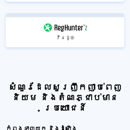
វីនដូ®
សំណួរដែលសួរញឹកញាប់ពេញ
និយម និងតំណភ្ជាប់មាន
ប្រយោជន៍
កំពុងទាញយក និងដំឡើង