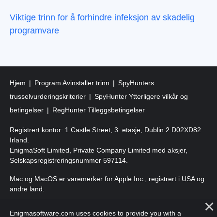
Viktige trinn for å forhindre infeksjon av skadelig
programvare
Hjem
Program Avinstaller trinn
SpyHunters
trusselvurderingskriterier
SpyHunter Ytterligere vilkår og
betingelser
RegHunter Tilleggsbetingelser
Registrert kontor: 1 Castle Street, 3. etasje, Dublin 2 D02XD82
Irland.
EnigmaSoft Limited, Private Company Limited med aksjer,
Selskapsregistreringsnummer 597114.
Mac og MacOS er varemerker for Apple Inc., registrert i USA og
andre land.
Copyright 2016-
2026
. EnigmaSoft Ltd. Alle rettigheter
Enigmasoftware.com uses cookies to provide you with a