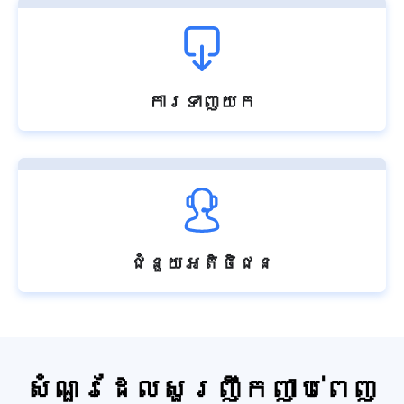
ការទាញយក
ជំនួយអតិថិជន
សំណួរដែលសួរញឹកញាប់ពេញ