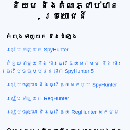
និយម និងតំណភ្ជាប់មាន
ប្រយោជន៍
កំពុងទាញយក និងដំឡើង
របៀបទាញយក SpyHunter
ជំនួយជាមួយនឹងការធ្វើឱ្យសកម្ម និងការ
ធ្វើបច្ចុប្បន្នភាព SpyHunter 5
របៀបចុះឈ្មោះ និងធ្វើឱ្យសកម្ម SpyHunter
របៀបទាញយក RegHunter
របៀបចុះឈ្មោះ និងធ្វើឱ្យ RegHunter សកម្ម