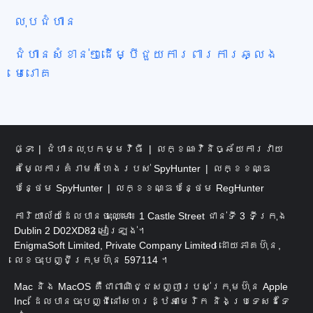
លុបជំហាន
ជំហានសំខាន់ៗដើម្បីជួយការពារការឆ្លង
មេរោគ
ផ្ទះ
ជំហានលុបកម្មវិធី
លក្ខណៈវិនិច្ឆ័យការវាយ
តម្លៃការគំរាមកំហែងរបស់ SpyHunter
លក្ខខណ្ឌ
បន្ថែម SpyHunter
លក្ខខណ្ឌបន្ថែម RegHunter
ការិយាល័យដែលបានចុះឈ្មោះ៖ 1 Castle Street ជាន់ទី 3 ទីក្រុង
Dublin 2 D02XD82 អៀរឡង់។
EnigmaSoft Limited, Private Company Limited ដោយភាគហ៊ុន,
លេខចុះបញ្ជីក្រុមហ៊ុន 597114 ។
Mac និង MacOS គឺជាពាណិជ្ជសញ្ញារបស់ក្រុមហ៊ុន Apple
Inc. ដែលបានចុះបញ្ជីនៅសហរដ្ឋអាមេរិក និងប្រទេសដទៃ