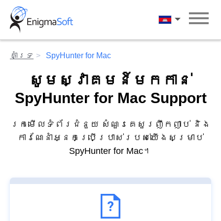
Skip
to
ភាសាខ្មែរ
content
គាំទ្រ
SpyHunter for Mac
សូមស្វាគមន៍មកកាន់
SpyHunter for Mac Support
រកមើលទំព័រជំនួយ សំណួរគេសួរញឹកញាប់ និង
ការណែនាំអ្នកប្រើប្រាស់របស់យើងសម្រាប់
SpyHunter for Mac។