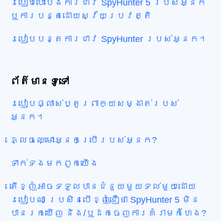
របៀបបោះបង់ការជាវ SpyHunter 5 របស់អ្នក
ឬការបន្តដោយស្វ័យប្រវត្តិ
របៀបបន្តការជាវ SpyHunter របស់អ្នក។
ព័ត៌មាន​ទូទៅ
របៀបផ្លាស់ប្តូរពាក្យសម្ងាត់របស់
អ្នក។
ភ្លេចឈ្មោះអ្នកប្រើរបស់អ្នក?
ទាក់ទង​មក​ពួក​យើង
តើខ្ញុំអាចទទួលបានជំនួយមួយទល់មួយដោយ
របៀបណា ប្រសិនបើខ្ញុំជឿថា SpyHunter 5 មិន
បានរកឃើញ និង/ឬដកចេញការគំរាមកំហែង?