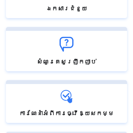
ឯកសារជំនួយ
សំណួរគេសួរញឹកញាប់
ការណែនាំអំពីការធ្វើឱ្យសកម្ម