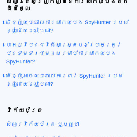
សំណួរគេសួរញឹកញាប់នៃការសាកល្បងឥត
គិតថ្លៃ
តើខ្ញុំលុបចោលការសាកល្បង SpyHunter របស់
ខ្ញុំដោយរបៀបណា?
ហេតុអ្វីបានជាវិធីសាស្រ្តបង់ប្រាក់ត្រូវ
បានទាមទារជាមុនសម្រាប់ការសាកល្បង
SpyHunter?
តើខ្ញុំអាចលុបចោលការជាវ SpyHunter របស់
ខ្ញុំដោយរបៀបណា?
វិក័យប័ត្រ
សំណួរវិក័យប័ត្រ ឬបញ្ហា