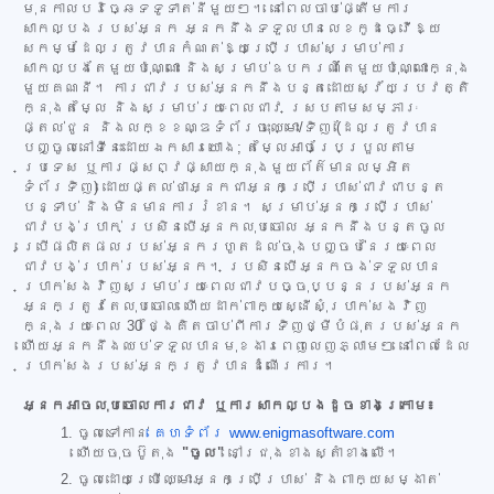
មុនកាលបរិច្ឆេទទូទាត់នីមួយៗ។ នៅពេលចាប់ផ្តើមការ
សាកល្បងរបស់អ្នក អ្នកនឹងទទួលបានលេខកូដធ្វើឱ្យ
សកម្មដែលត្រូវបានកំណត់ឱ្យប្រើប្រាស់សម្រាប់ការ
សាកល្បងតែមួយប៉ុណ្ណោះ និងសម្រាប់ឧបករណ៍តែមួយប៉ុណ្ណោះក្នុង
មួយគណនី។ ការជាវរបស់អ្នកនឹងបន្តដោយស្វ័យប្រវត្តិ
ក្នុងតម្លៃ និងសម្រាប់រយៈពេលជាវ ស្របតាមសម្ភារៈ
ផ្តល់ជូន និងលក្ខខណ្ឌទំព័រចុះឈ្មោះ/ទិញ (ដែលត្រូវបាន
បញ្ចូលនៅទីនេះដោយឯកសារយោង; តម្លៃអាចប្រែប្រួលតាម
ប្រទេស ឬការផ្សព្វផ្សាយក្នុងមួយព័ត៌មានលម្អិត
ទំព័រទិញ) ដោយផ្តល់ថាអ្នកជាអ្នកប្រើប្រាស់ជាវជាបន្ត
បន្ទាប់ និងមិនមានការរំខាន។ សម្រាប់អ្នកប្រើប្រាស់
ជាវបង់ប្រាក់ ប្រសិនបើអ្នកលុបចោល អ្នកនឹងបន្តចូល
ប្រើផលិតផលរបស់អ្នករហូតដល់ចុងបញ្ចប់នៃរយៈពេល
ជាវបង់ប្រាក់របស់អ្នក។ ប្រសិនបើអ្នកចង់ទទួលបាន
ប្រាក់សងវិញសម្រាប់រយៈពេលជាវបច្ចុប្បន្នរបស់អ្នក
អ្នកត្រូវតែលុបចោល ហើយដាក់ពាក្យស្នើសុំប្រាក់សងវិញ
ក្នុងរយៈពេល 30 ថ្ងៃគិតចាប់ពីការទិញថ្មីបំផុតរបស់អ្នក
ហើយអ្នកនឹងឈប់ទទួលបានមុខងារពេញលេញភ្លាមៗ នៅពេលដែល
ប្រាក់សងរបស់អ្នកត្រូវបានដំណើរការ។
អ្នកអាចលុបចោលការជាវ ឬការសាកល្បងដូចខាងក្រោម៖
ចូលទៅកាន់
គេហទំព័រ www.enigmasoftware.com
ហើយចុចប៊ូតុង
"ចូល"
នៅជ្រុងខាងស្តាំខាងលើ។
ចូលដោយប្រើឈ្មោះអ្នកប្រើប្រាស់ និងពាក្យសម្ងាត់