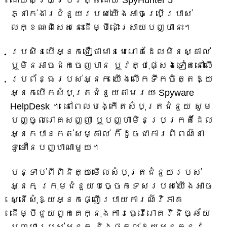
ភ្នាក់ងារជំនួយរបស់យើងអាចប្រើប្រាស់
លក្ខណៈពិសេសនេះដើម្បីដោះស្រាយបញ្ហានេះ។
ប្រសិនបើអ្នកជឿថាមានមេរោគដែលមិនស្គាល់
ឬមិនអាចដកចេញបាន ឬវត្ថុផ្សេងទៀតនៅលើ
ប្រព័ន្ធរបស់អ្នក យើងលើកទឹកចិត្តឱ្យ
អ្នកបើកសំបុត្រជំនួយតាមរយៈ Spyware
HelpDesk ។ នៅពេលបង្កើតសំបុត្រជំនួយ សូម
បញ្ចូលរោគសញ្ញា ឬបញ្ហាមិនប្រក្រតីដែល
អ្នកបានកត់សម្គាល់ ក៏ដូចជាការពិពណ៌នា
ទូទៅនៃបញ្ហាណាមួយ។
បន្ទាប់ពីពិនិត្យមើលសំបុត្រជំនួយរបស់
អ្នក ក្រុមជំនួយបច្ចេកទេសរបស់យើងអាច
ស្នើសុំឱ្យអ្នកផ្ញើរបាយការណ៍វិភាគ
ដើម្បីជួយពួកគេក្នុងការធ្វើរោគវិនិច្ឆ័យ
បញ្ហារបស់អ្នក និងផ្តល់ឱ្យអ្នកនូវ