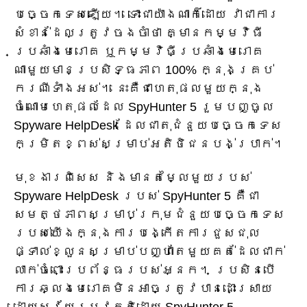
បច្ចេកទេសឡើយ។ ទោះជាយ៉ាងណាក៏ដោយ វាជាការ
សំខាន់ដែលត្រូវចងចាំថា គ្មានកម្មវិធី
ប្រឆាំងមេរោគ ឬកម្មវិធីប្រឆាំងមេរោគ
ណាមួយមានប្រសិទ្ធភាព 100% ក្នុងគ្រប់
ករណីទាំងអស់។ នេះគឺជាហេតុផលមួយក្នុង
ចំណោមហេតុផលដែល SpyHunter 5 រួមបញ្ចូល
Spyware HelpDesk ដែលជាតុជំនួយបច្ចេកទេស
កម្រិតខ្ពស់សម្រាប់អតិថិជនបង់ប្រាក់។
មុខងារពិសេស និងមានតម្លៃមួយរបស់
Spyware HelpDesk របស់ SpyHunter 5 គឺជា
សមត្ថភាពសម្រាប់ក្រុមជំនួយបច្ចេកទេស
របស់យើងក្នុងការបង្កើតការជួសជុល
ផ្ទាល់ខ្លួនសម្រាប់បញ្ហាតែមួយគត់ដែលជាក់
លាក់ចំពោះប្រព័ន្ធរបស់អ្នក។ ប្រសិនបើ
ការឆ្លងមេរោគមិនអាចត្រូវបានដោះស្រាយ
ដោយស្វ័យប្រវត្តិដោយ SpyHunter 5