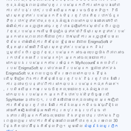
ក្នុងអំឡុងពេលផ្លាស់ប្តូររបស់អ្នកពីការសាកល្បងទៅជា
ការជាវបង់ប្រាក់ ប្រសិនបើអ្នកសម្រេចចិត្តទិញ។ វិធី
សាស្ត្រទូទាត់របស់អ្នកនឹងមិនត្រូវបានគិតប្រាក់ចំនួន
ទឹកប្រាក់ទូទាត់ជាមុនក្នុងអំឡុងពេលសាកល្បងនោះទេ ទោះបីជា
សំណើសុំការអនុញ្ញាតអាចត្រូវបានផ្ញើទៅកាន់ស្ថាប័នហិរញ្ញ
វត្ថុរបស់អ្នក ដើម្បីផ្ទៀងផ្ទាត់ថាវិធីសាស្ត្រទូទាត់របស់
អ្នកមានសុពលភាពក៏ដោយ (ការដាក់ស្នើការអនុញ្ញាតបែបនេះ
មិនមែនជាសំណើសុំការគិតថ្លៃ ឬថ្លៃសេវាដោយ EnigmaSoft ទេ
ប៉ុន្តែអាស្រ័យលើវិធីសាស្ត្រទូទាត់របស់អ្នក និង/
ឬស្ថាប័នហិរញ្ញវត្ថុរបស់អ្នក អាចឆ្លុះបញ្ចាំងពីភាពអាច
រកបាននៃគណនីរបស់អ្នក)។ អ្នកអាចលុបចោលការ
សាកល្បងរបស់អ្នកតាមរយៈផ្នែក MyAccount នៃគេហទំព័រ
របស់ EnigmaSoft សម្រាប់គណនីរបស់អ្នក ឬដោយទាក់ទង
EnigmaSoft មុនពេលបញ្ចប់នៃរយៈពេលសាកល្បង 7 ថ្ងៃ
ដើម្បីជៀសវាងការគិតថ្លៃដែលត្រូវបង់ និងត្រូវបានដំណើរ
ការភ្លាមៗបន្ទាប់ពីការសាកល្បងរបស់អ្នកផុតកំណត់។
ប្រសិនបើអ្នកសម្រេចចិត្តលុបចោលក្នុងអំឡុងពេល
សាកល្បងរបស់អ្នក អ្នកនឹងបាត់បង់សិទ្ធិចូលប្រើ
SpyHunter ភ្លាមៗ។ ប្រសិនបើដោយហេតុផលណាមួយ អ្នកជឿថា
ការគិតថ្លៃត្រូវបានដំណើរការដែលអ្នកមិនចង់ធ្វើ (ដែល
អាចកើតឡើងដោយផ្អែកលើការគ្រប់គ្រងប្រព័ន្ធ ជា
ឧទាហរណ៍) អ្នកក៏អាចលុបចោល និងទទួលបានប្រាក់សងវិញ
ពេញលេញសម្រាប់ការគិតថ្លៃនៅពេលណាក៏បានក្នុងរយៈពេល 30
ថ្ងៃគិតចាប់ពីថ្ងៃគិតថ្លៃទិញ។ សូមមើល
សំណួរដែលសួរញឹក