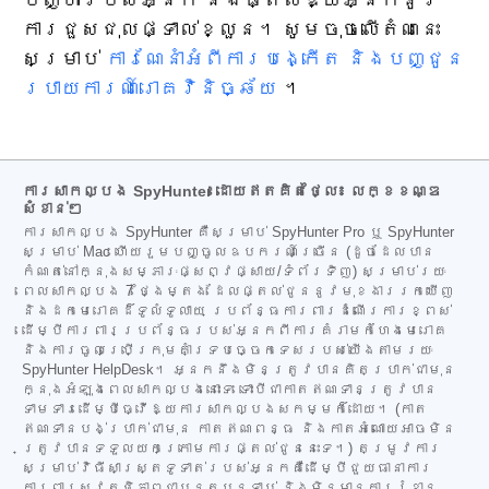
ការជួសជុលផ្ទាល់ខ្លួន។ សូមចុចលើតំណនេះ
សម្រាប់
ការណែនាំអំពីការបង្កើត និងបញ្ជូន
របាយការណ៍រោគវិនិច្ឆ័យ
។
ការសាកល្បង SpyHunter ដោយឥតគិតថ្លៃ៖ លក្ខខណ្ឌ
សំខាន់ៗ
ការសាកល្បង SpyHunter គឺសម្រាប់ SpyHunter Pro ឬ SpyHunter
សម្រាប់ Mac ហើយរួមបញ្ចូលឧបករណ៍ច្រើន (ដូចដែលបាន
កំណត់នៅក្នុងសម្ភារៈផ្សព្វផ្សាយ/ទំព័រទិញ) សម្រាប់រយៈ
ពេលសាកល្បង 7 ថ្ងៃម្តង ដែលផ្តល់ជូននូវមុខងាររកឃើញ
និងដកមេរោគដ៏ទូលំទូលាយ ប្រព័ន្ធការពារដំណើរការខ្ពស់
ដើម្បីការពារប្រព័ន្ធរបស់អ្នកពីការគំរាមកំហែងមេរោគ
និងការចូលប្រើក្រុមគាំទ្របច្ចេកទេសរបស់យើងតាមរយៈ
SpyHunter HelpDesk។ អ្នកនឹងមិនត្រូវបានគិតប្រាក់ជាមុន
ក្នុងអំឡុងពេលសាកល្បងនោះទេ ទោះបីជាកាតឥណទានត្រូវបាន
ទាមទារដើម្បីធ្វើឱ្យការសាកល្បងសកម្មក៏ដោយ។ (កាត
ឥណទានបង់ប្រាក់ជាមុន កាតឥណពន្ធ និងកាតអំណោយអាចមិន
ត្រូវបានទទួលយកក្រោមការផ្តល់ជូននេះទេ។) តម្រូវការ
សម្រាប់វិធីសាស្ត្រទូទាត់របស់អ្នកគឺដើម្បីជួយធានាការ
ការពារសុវត្ថិភាពជាបន្តបន្ទាប់ និងមិនមានការរំខាន