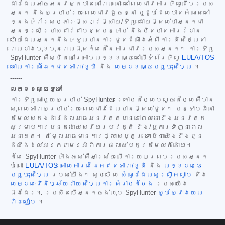
ដារដែលអាចអនុវត្តបាននៅពេលនោះ នៅពេលជាវការទិញដើមរបស់
អ្នក និងសម្រាប់រយៈពេលជាវដូចគ្នា ឬដូចដែលបានកំណត់នៅ
ក្នុងទំព័រសម្ភារៈផ្សព្វផ្សាយ/ទិញ ដោយផ្តល់ថាអ្នកជា
អ្នកប្រើប្រាស់ជាវជាបន្តបន្ទាប់ និងមិនមានការរំខាន
ហើយដែលអ្នកនឹងទទួលបានការជូនដំណឹងអំពីការគិតថ្លៃនា
ពេលខាងមុខមុនពេលផុតកំណត់នៃការជាវរបស់អ្នក។ ការទិញ
SpyHunter គឺស្ថិតនៅក្រោមលក្ខខណ្ឌនៅលើទំព័រទិញ
EULA/TOS
គោលការណ៍ឯកជនភាព/ខូឃី
និង
លក្ខខណ្ឌបញ្ចុះតម្លៃ
។
------
លក្ខខណ្ឌទូទៅ
ការទិញណាមួយសម្រាប់ SpyHunter ក្រោមតម្លៃបញ្ចុះតម្លៃគឺមាន
សុពលភាពសម្រាប់រយៈពេលជាវដែលបានផ្តល់ជូន។ បន្ទាប់ពីនោះ
តម្លៃស្តង់ដារដែលអាចអនុវត្តបាននៅពេលនោះនឹងអនុវត្ត
សម្រាប់ការបន្តដោយស្វ័យប្រវត្តិ និង/ឬការទិញនាពេល
អនាគត។ តម្លៃអាចមានការផ្លាស់ប្តូរ ទោះបីជាយើងនឹងជូន
ដំណឹងដល់អ្នកជាមុនអំពីការផ្លាស់ប្តូរតម្លៃក៏ដោយ។
កំណែ SpyHunter ទាំងអស់គឺអាស្រ័យលើការយល់ព្រមរបស់អ្នក
ចំពោះ
EULA/TOS
គោលការណ៍ឯកជនភាព/ខូគី
និង
លក្ខខណ្ឌ
បញ្ចុះតម្លៃ
របស់យើង។ សូមមើល
សំណួរដែលសួរញឹកញាប់
និង
លក្ខណៈវិនិច្ឆ័យវាយតម្លៃការគំរាមកំហែង
របស់យើង
ផងដែរ។ ប្រសិនបើអ្នកចង់លុប SpyHunter
សូមស្វែងយល់
ពីរបៀប
។