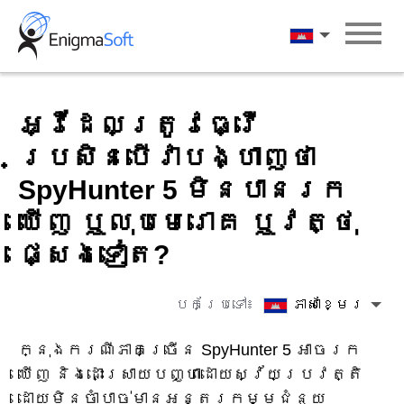
Skip
to
ភាសាខ្មែរ
content
អ្វីដែលត្រូវធ្វើ
ប្រសិនបើវាបង្ហាញថា
SpyHunter 5 មិនបានរក
ឃើញ ឬលុបមេរោគ ឬវត្ថុ
ផ្សេងទៀត?
បកប្រែទៅ៖
ភាសាខ្មែរ
ក្នុងករណីភាគច្រើន SpyHunter 5 អាចរក
ឃើញ និងដោះស្រាយបញ្ហាដោយស្វ័យប្រវត្តិ
ដោយមិនចាំបាច់មានអន្តរកម្មជំនួយ