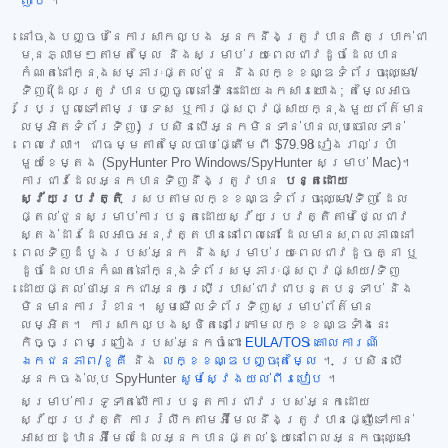
ញាប់
។
នៅចុងបញ្ចប់នៃការសាកល្បង អ្នកនឹងត្រូវបានគិតប្រាក់ជា
មុនភ្លាមៗតាមតម្លៃ និងសម្រាប់រយៈពេលជាវដូចដែលបាន
កំណត់នៅក្នុងសម្ភារៈផ្តល់ជូន និងលក្ខខណ្ឌទំព័រចុះឈ្មោះ/
ទិញ (ដែលត្រូវបានបញ្ចូលនៅទីនេះដោយឯកសារយោង; តម្លៃអាច
ប្រែប្រួលទៅតាមប្រទេស ឬការផ្សព្វផ្សាយក្នុងមួយព័ត៌មាន
លម្អិតទំព័រទិញ) ប្រសិនបើអ្នកមិនទាន់បានលុបចោលទាន់
ពេលវេលា។ ជាធម្មតាតម្លៃចាប់ផ្តើមពី
$79.98
រៀងរាល់ប្រាំ
មួយខែម្តង (SpyHunter Pro Windows/SpyHunter សម្រាប់ Mac)។
ការជាវដែលអ្នកបានទិញនឹងត្រូវបាន
បន្តដោយ
ស្វ័យប្រវត្តិ
ស្របតាមលក្ខខណ្ឌទំព័រចុះឈ្មោះ/ទិញ ដែល
ផ្តល់ជូនសម្រាប់ការបន្តដោយស្វ័យប្រវត្តិតាមថ្លៃជាវ
ស្តង់ដារដែលអាចអនុវត្តបាននៅពេលនោះ ដែលមានសុពលភាពនៅ
ពេលទិញដំបូងរបស់អ្នក និងសម្រាប់រយៈពេលជាវដូចគ្នា ឬ
ដូចដែលបានកំណត់នៅក្នុងទំព័រសម្ភារៈផ្សព្វផ្សាយ/ទិញ
ដោយផ្តល់ថាអ្នកជាអ្នកប្រើប្រាស់ជាវជាបន្តបន្ទាប់ និង
មិនមានការរំខាន។ សូមមើលទំព័រទិញសម្រាប់ព័ត៌មាន
លម្អិត។ ការសាកល្បងស្ថិតនៅក្រោមលក្ខខណ្ឌទាំងនេះ
កិច្ចព្រមព្រៀងរបស់អ្នកចំពោះ
EULA/TOS
គោលការណ៍
ឯកជនភាព/ខូគី
និង
លក្ខខណ្ឌបញ្ចុះតម្លៃ
។ ប្រសិនបើ
អ្នកចង់លុប SpyHunter
សូមស្វែងយល់ពីរបៀប
។
សម្រាប់ការទូទាត់លើការបន្តការជាវរបស់អ្នកដោយ
ស្វ័យប្រវត្តិ ការរំលឹកតាមអ៊ីមែលនឹងត្រូវបានផ្ញើទៅកាន់
អាសយដ្ឋានអ៊ីមែលដែលអ្នកបានផ្តល់ឱ្យនៅពេលអ្នកចុះឈ្មោះ