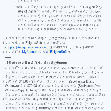
របស់អ្នក។
នៅក្នុងម៉ឺនុយរុករក សូមចូលទៅកាន់
"ការបញ្ជាទិញ/
អាជ្ញាប័ណ្ណ"។
នៅជាប់នឹងការបញ្ជាទិញ/អាជ្ញាប័ណ្ណ
របស់អ្នក ប៊ូតុងមួយអាចរកបានដើម្បីលុបចោលការ
ជាវរបស់អ្នក ប្រសិនបើអាចអនុវត្តបាន។ ចំណាំ៖
ប្រសិនបើអ្នកមានការបញ្ជាទិញ/ផលិតផលច្រើន
អ្នកនឹងត្រូវលុបចោលពួកវាជាលក្ខណៈបុគ្គល។
ប្រសិនបើអ្នកមានសំណួរ ឬបញ្ហាណាមួយ អ្នកអាចទាក់ទង
ផ្នែកជំនួយ EnigmaSoft តាមរយៈអ៊ីមែល
support@enigmasoftware.com
ឬដោយបើកសំបុត្រជំនួយនៅលើ
គេហទំព័រ
MyAccount របស់ EnigmaSoft
។
------
ព័ត៌មានលម្អិតអំពីការទិញ SpyHunter
អ្នកក៏មានជម្រើសក្នុងការជាវ SpyHunter ភ្លាមៗសម្រាប់
មុខងារពេញលេញ រួមទាំងការលុបមេរោគ និងការចូលប្រើផ្នែក
ជំនួយរបស់យើងតាមរយៈ HelpDesk របស់យើង ជាធម្មតាចាប់
ផ្តើមពី
$49.98
រៀងរាល់ប្រាំមួយខែម្តង (SpyHunter Basic
Windows) និង
$79.98
រៀងរាល់ប្រាំមួយខែម្តង (SpyHunter Pro
Windows/SpyHunter សម្រាប់ Mac) ស្របតាមសម្ភារៈផ្តល់ជូន
និងលក្ខខណ្ឌទំព័រចុះឈ្មោះ/ទិញ (ដែលត្រូវបានបញ្ចូលនៅទីនេះ
ដោយឯកសារយោង; តម្លៃអាចប្រែប្រួលតាមប្រទេស ឬការ
ផ្សព្វផ្សាយក្នុងមួយព័ត៌មានលម្អិតទំព័រទិញ)។ ការជាវ
របស់អ្នកនឹង
បន្តដោយស្វ័យប្រវត្តិ
តាមថ្លៃជាវស្តង់