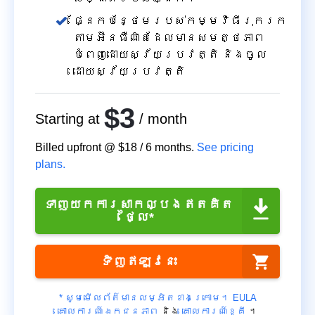
ផ្នែកបន្ថែមរបស់កម្មវិធីរុករក
តាមអ៊ីនធឺណិតដែលមានសមត្ថភាព
បំពេញដោយស្វ័យប្រវត្តិ និងចូល
ដោយស្វ័យប្រវត្តិ
$3
Starting at
/ month
Billed upfront @
$18
/
6
months.
See pricing
plans.
ទាញយកការសាកល្បងឥតគិត
ថ្លៃ*
ទិញ​ឥឡូវនេះ
* សូមមើលព័ត៌មានលម្អិតខាងក្រោម។
EULA
គោលការណ៍ឯកជនភាព
និង
គោលការណ៍ខូគី
។