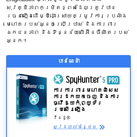
សុវត្ថិភាពកម្រិតខ្ពស់ដែលត្រូវបាន
រចនាឡើងដើម្បីដោះស្រាយតម្រូវការប្រឆាំង
មេរោគរបស់អ្នកប្រើប្រាស់ និងការពារ
ឯកជនភាព និងទិន្នន័យលើអ៊ីនធឺណិតរបស់
អ្នក។
បានណែនាំ
ការការពារមេរោគពិសេស
ការដកយកចេញ និងការ
ធ្វើឱ្យកុំព្យូទ័រ
ប្រសើរឡើង
វីនដូ®
ស្វែង​យល់​បន្ថែម