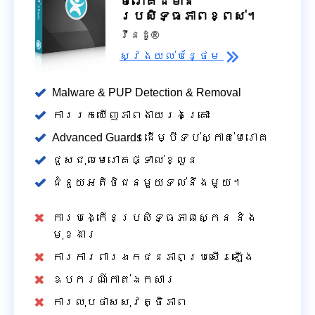
មេរោគដ៏មាន
ប្រសិទ្ធភាពខ្ពស់។
វីនដូ®
ស្វែង​យល់​បន្ថែម
Malware & PUP Detection & Removal
ការរកឃើញភាពងាយរងគ្រោះ
Advanced Guards ដើម្បីទប់ស្កាត់មេរោគ
ជួសជុលមេរោគផ្ទាល់ខ្លួន
ជំនួយអតិថិជនមួយទល់នឹងមួយ។
ការបង្កើនប្រសិទ្ធភាពស្កេន និង
មុខងារ
ការការពារឯកជនភាពប្រសើរឡើង
ឧបករណ៍កាត់ឯកសារ
ការលុបថាសសុវត្ថិភាព