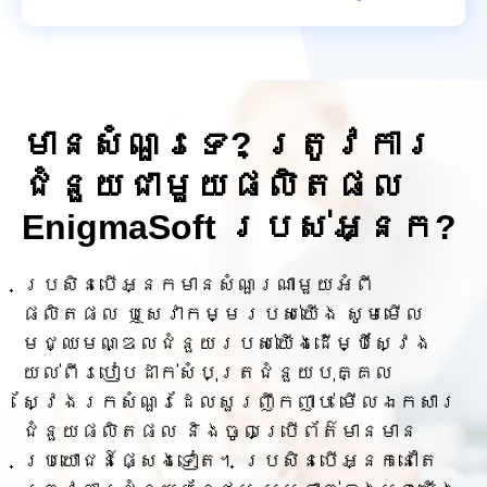
មានសំណួរទេ? ត្រូវការ
ជំនួយជាមួយផលិតផល
EnigmaSoft របស់អ្នក?
ប្រសិនបើអ្នកមានសំណួរណាមួយអំពី
ផលិតផល ឬសេវាកម្មរបស់យើង សូមមើល
មជ្ឈមណ្ឌលជំនួយរបស់យើងដើម្បីស្វែង
យល់ពីរបៀបដាក់សំបុត្រជំនួយបុគ្គល
ស្វែងរកសំណួរដែលសួរញឹកញាប់ មើលឯកសារ
ជំនួយផលិតផល និងចូលប្រើព័ត៌មានមាន
ប្រយោជន៍ផ្សេងទៀត។ ប្រសិនបើអ្នកនៅតែ