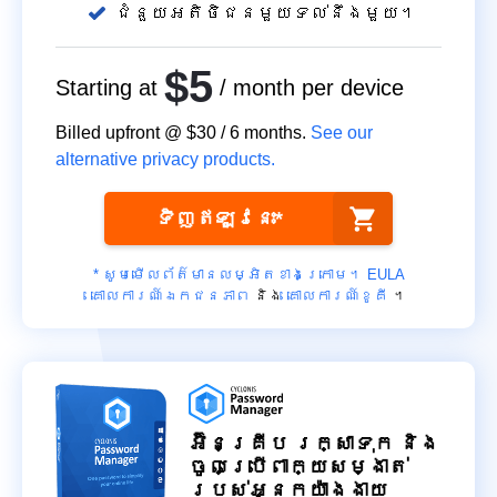
ជំនួយអតិថិជនមួយទល់នឹងមួយ។
$5
Starting at
/ month per device
Billed upfront @
$30
/
6
months.
See our
alternative privacy products.
ទិញ​ឥឡូវនេះ*
* សូមមើលព័ត៌មានលម្អិតខាងក្រោម។
EULA
គោលការណ៍ឯកជនភាព
និង
គោលការណ៍ខូគី
។
អ៊ិនគ្រីប រក្សាទុក និង
ចូលប្រើពាក្យសម្ងាត់
របស់អ្នកយ៉ាងងាយ