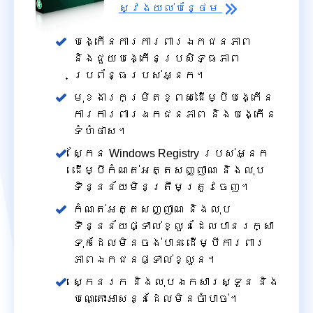
ស្វែង​យល់​បន្ថែម
បង្កើនការការពារឯកជនភាព
និងជួយបង្កើនប្រសិទ្ធភាព
ប្រព័ន្ធរបស់អ្នក។
មុខងារកម្រិតខ្ពស់ដើម្បីបង្កើន
ការការពារឯកជនភាព និងបង្កើន
ទំហំថាស។
ស្កែន Windows Registry របស់អ្នក
ដើម្បីកំណត់អត្តសញ្ញាណ និងលុប
ទិន្នន័យមិនត្រឹមត្រូវចេញ។
កំណត់អត្តសញ្ញាណ និងលុប
ទិន្នន័យផ្ទាល់ខ្លួនដែលបានរក្សា
ទុកដែលមិនចង់បាន ដើម្បីការពារ
ភាពឯកជនផ្ទាល់ខ្លួន។
ស្កេនរក និងលុបឯកសារស្ទួន និង
បណ្តោះអាសន្នដែលមិនចាំបាច់។