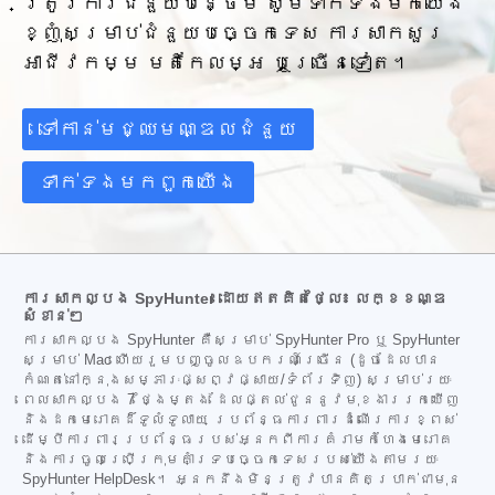
ត្រូវការជំនួយបន្ថែម សូមទាក់ទងមកយើង
ខ្ញុំសម្រាប់ជំនួយបច្ចេកទេស ការសាកសួរ
អាជីវកម្ម មតិកែលម្អ ឬច្រើនទៀត។
ទៅកាន់មជ្ឈមណ្ឌលជំនួយ
ទាក់ទង​មក​ពួក​យើង
ការសាកល្បង SpyHunter ដោយឥតគិតថ្លៃ៖ លក្ខខណ្ឌ
សំខាន់ៗ
ការសាកល្បង SpyHunter គឺសម្រាប់ SpyHunter Pro ឬ SpyHunter
សម្រាប់ Mac ហើយរួមបញ្ចូលឧបករណ៍ច្រើន (ដូចដែលបាន
កំណត់នៅក្នុងសម្ភារៈផ្សព្វផ្សាយ/ទំព័រទិញ) សម្រាប់រយៈ
ពេលសាកល្បង 7 ថ្ងៃម្តង ដែលផ្តល់ជូននូវមុខងាររកឃើញ
និងដកមេរោគដ៏ទូលំទូលាយ ប្រព័ន្ធការពារដំណើរការខ្ពស់
ដើម្បីការពារប្រព័ន្ធរបស់អ្នកពីការគំរាមកំហែងមេរោគ
និងការចូលប្រើក្រុមគាំទ្របច្ចេកទេសរបស់យើងតាមរយៈ
SpyHunter HelpDesk។ អ្នកនឹងមិនត្រូវបានគិតប្រាក់ជាមុន