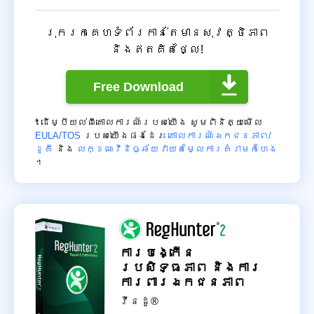
រុករកគេហទំព័រកាន់តែមានសុវត្ថិភាព
និងឥតគិតថ្លៃ!
Free Download
* ដើម្បីយល់ពីគោលការណ៍របស់យើង សូមពិនិត្យមើល
EULA/TOS
របស់យើងផងដែរ
គោលការណ៍ឯកជនភាព/
ខូគី
និង
លក្ខណៈវិនិច្ឆ័យវាយតម្លៃការគំរាមកំហែង
។
ការបង្កើន
ប្រសិទ្ធភាព និងការ
ការពារឯកជនភាព
វីនដូ®