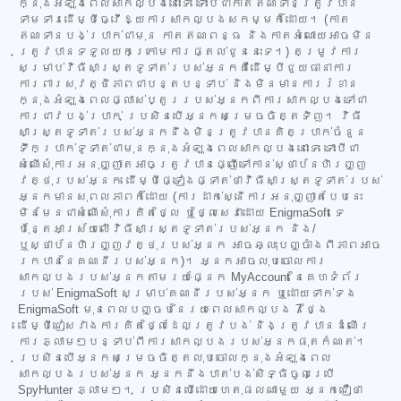
ក្នុងអំឡុងពេលសាកល្បងនោះទេ ទោះបីជាកាតឥណទានត្រូវបាន
ទាមទារដើម្បីធ្វើឱ្យការសាកល្បងសកម្មក៏ដោយ។ (កាត
ឥណទានបង់ប្រាក់ជាមុន កាតឥណពន្ធ និងកាតអំណោយអាចមិន
ត្រូវបានទទួលយកក្រោមការផ្តល់ជូននេះទេ។) តម្រូវការ
សម្រាប់វិធីសាស្ត្រទូទាត់របស់អ្នកគឺដើម្បីជួយធានាការ
ការពារសុវត្ថិភាពជាបន្តបន្ទាប់ និងមិនមានការរំខាន
ក្នុងអំឡុងពេលផ្លាស់ប្តូររបស់អ្នកពីការសាកល្បងទៅជា
ការជាវបង់ប្រាក់ ប្រសិនបើអ្នកសម្រេចចិត្តទិញ។ វិធី
សាស្ត្រទូទាត់របស់អ្នកនឹងមិនត្រូវបានគិតប្រាក់ចំនួន
ទឹកប្រាក់ទូទាត់ជាមុនក្នុងអំឡុងពេលសាកល្បងនោះទេ ទោះបីជា
សំណើសុំការអនុញ្ញាតអាចត្រូវបានផ្ញើទៅកាន់ស្ថាប័នហិរញ្ញ
វត្ថុរបស់អ្នក ដើម្បីផ្ទៀងផ្ទាត់ថាវិធីសាស្ត្រទូទាត់របស់
អ្នកមានសុពលភាពក៏ដោយ (ការដាក់ស្នើការអនុញ្ញាតបែបនេះ
មិនមែនជាសំណើសុំការគិតថ្លៃ ឬថ្លៃសេវាដោយ EnigmaSoft ទេ
ប៉ុន្តែអាស្រ័យលើវិធីសាស្ត្រទូទាត់របស់អ្នក និង/
ឬស្ថាប័នហិរញ្ញវត្ថុរបស់អ្នក អាចឆ្លុះបញ្ចាំងពីភាពអាច
រកបាននៃគណនីរបស់អ្នក)។ អ្នកអាចលុបចោលការ
សាកល្បងរបស់អ្នកតាមរយៈផ្នែក MyAccount នៃគេហទំព័រ
របស់ EnigmaSoft សម្រាប់គណនីរបស់អ្នក ឬដោយទាក់ទង
EnigmaSoft មុនពេលបញ្ចប់នៃរយៈពេលសាកល្បង 7 ថ្ងៃ
ដើម្បីជៀសវាងការគិតថ្លៃដែលត្រូវបង់ និងត្រូវបានដំណើរ
ការភ្លាមៗបន្ទាប់ពីការសាកល្បងរបស់អ្នកផុតកំណត់។
ប្រសិនបើអ្នកសម្រេចចិត្តលុបចោលក្នុងអំឡុងពេល
សាកល្បងរបស់អ្នក អ្នកនឹងបាត់បង់សិទ្ធិចូលប្រើ
SpyHunter ភ្លាមៗ។ ប្រសិនបើដោយហេតុផលណាមួយ អ្នកជឿថា