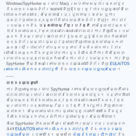
Windows/SpyHunter សម្រាប់ Mac) ស្របតាមសម្ភារៈផ្តល់ជូន
និងលក្ខខណ្ឌទំព័រចុះឈ្មោះ/ទិញ (ដែលត្រូវបានបញ្ចូលនៅទីនេះ
ដោយឯកសារយោង; តម្លៃអាចប្រែប្រួលតាមប្រទេស ឬការ
ផ្សព្វផ្សាយក្នុងមួយព័ត៌មានលម្អិតទំព័រទិញ)។ ការជាវ
របស់អ្នកនឹង
បន្តដោយស្វ័យប្រវត្តិ
តាមថ្លៃជាវស្តង់
ដារដែលអាចអនុវត្តបាននៅពេលនោះ នៅពេលជាវការទិញដើមរបស់
អ្នក និងសម្រាប់រយៈពេលជាវដូចគ្នា ឬដូចដែលបានកំណត់នៅ
ក្នុងទំព័រសម្ភារៈផ្សព្វផ្សាយ/ទិញ ដោយផ្តល់ថាអ្នកជា
អ្នកប្រើប្រាស់ជាវជាបន្តបន្ទាប់ និងមិនមានការរំខាន
ហើយដែលអ្នកនឹងទទួលបានការជូនដំណឹងអំពីការគិតថ្លៃនា
ពេលខាងមុខមុនពេលផុតកំណត់នៃការជាវរបស់អ្នក។ ការទិញ
SpyHunter គឺស្ថិតនៅក្រោមលក្ខខណ្ឌនៅលើទំព័រទិញ
EULA/TOS
គោលការណ៍ឯកជនភាព/ខូឃី
និង
លក្ខខណ្ឌបញ្ចុះតម្លៃ
។
------
លក្ខខណ្ឌទូទៅ
ការទិញណាមួយសម្រាប់ SpyHunter ក្រោមតម្លៃបញ្ចុះតម្លៃគឺមាន
សុពលភាពសម្រាប់រយៈពេលជាវដែលបានផ្តល់ជូន។ បន្ទាប់ពីនោះ
តម្លៃស្តង់ដារដែលអាចអនុវត្តបាននៅពេលនោះនឹងអនុវត្ត
សម្រាប់ការបន្តដោយស្វ័យប្រវត្តិ និង/ឬការទិញនាពេល
អនាគត។ តម្លៃអាចមានការផ្លាស់ប្តូរ ទោះបីជាយើងនឹងជូន
ដំណឹងដល់អ្នកជាមុនអំពីការផ្លាស់ប្តូរតម្លៃក៏ដោយ។
កំណែ SpyHunter ទាំងអស់គឺអាស្រ័យលើការយល់ព្រមរបស់អ្នក
ចំពោះ
EULA/TOS
គោលការណ៍ឯកជនភាព/ខូគី
និង
លក្ខខណ្ឌ
បញ្ចុះតម្លៃ
របស់យើង។ សូមមើល
សំណួរដែលសួរញឹកញាប់
និង