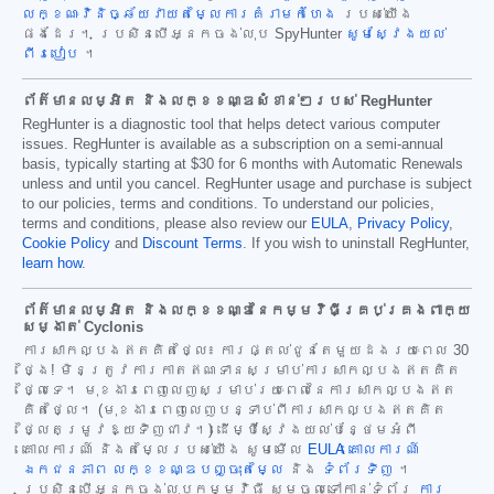
លក្ខណៈវិនិច្ឆ័យវាយតម្លៃការគំរាមកំហែង
របស់យើង
ផងដែរ។ ប្រសិនបើអ្នកចង់លុប SpyHunter
សូមស្វែងយល់
ពីរបៀប
។
ព័ត៌មានលម្អិត និងលក្ខខណ្ឌសំខាន់ៗរបស់ RegHunter
RegHunter is a diagnostic tool that helps detect various computer
issues. RegHunter is available as a subscription on a semi-annual
basis, typically starting at
$30
for
6
months with Automatic Renewals
unless and until you cancel. RegHunter usage and purchase is subject
to our policies, terms and conditions. To understand our policies,
terms and conditions, please also review our
EULA
,
Privacy Policy
,
Cookie Policy
and
Discount Terms
. If you wish to uninstall RegHunter,
learn how
.
ព័ត៌មានលម្អិត និងលក្ខខណ្ឌនៃកម្មវិធីគ្រប់គ្រងពាក្យ
សម្ងាត់ Cyclonis
ការសាកល្បងឥតគិតថ្លៃ៖ ការផ្តល់ជូនតែមួយដងរយៈពេល 30
ថ្ងៃ! មិនត្រូវការកាតឥណទានសម្រាប់ការសាកល្បងឥតគិត
ថ្លៃទេ។ មុខងារពេញលេញសម្រាប់រយៈពេលនៃការសាកល្បងឥត
គិតថ្លៃ។ (មុខងារពេញលេញបន្ទាប់ពីការសាកល្បងឥតគិត
ថ្លៃតម្រូវឱ្យទិញជាវ។) ដើម្បីស្វែងយល់បន្ថែមអំពី
គោលការណ៍ និងតម្លៃរបស់យើង សូមមើល
EULA
គោលការណ៍
ឯកជនភាព
លក្ខខណ្ឌបញ្ចុះតម្លៃ
និង
ទំព័រទិញ
។
ប្រសិនបើអ្នកចង់លុបកម្មវិធី សូមចូលទៅកាន់ទំព័រ
ការ