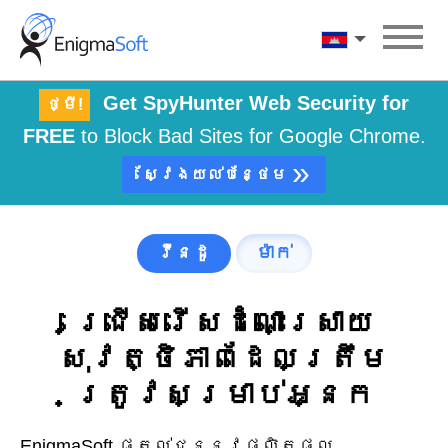
Skip
to
ភាសាខ្មែរ
content
Get SpyHunter Web Security for
ថ្មី!
FREE
to Block Bad Sites for Google Chrome.
»
ស្វែង​យល់​បន្ថែម
វីនដូ
ម៉ាក់
ជ្រើសរើសដំណោះស្រាយ
សុវត្ថិភាពដែលត្រឹម
ត្រូវសម្រាប់អ្នក
EnigmaSoft ផ្តល់ជូននូវផលិតផល