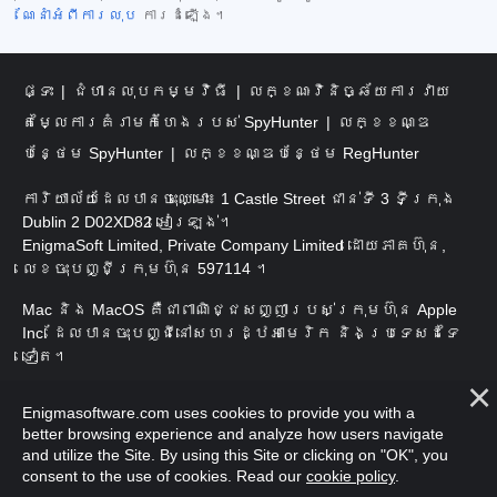
ណែនាំអំពីការលុប
ការដំឡើង។
ផ្ទះ
ជំហានលុបកម្មវិធី
លក្ខណៈវិនិច្ឆ័យការវាយ
តម្លៃការគំរាមកំហែងរបស់ SpyHunter
លក្ខខណ្ឌ
បន្ថែម SpyHunter
លក្ខខណ្ឌបន្ថែម RegHunter
ការិយាល័យដែលបានចុះឈ្មោះ៖ 1 Castle Street ជាន់ទី 3 ទីក្រុង
Dublin 2 D02XD82 អៀរឡង់។
EnigmaSoft Limited, Private Company Limited ដោយភាគហ៊ុន,
លេខចុះបញ្ជីក្រុមហ៊ុន 597114 ។
Mac និង MacOS គឺជាពាណិជ្ជសញ្ញារបស់ក្រុមហ៊ុន Apple
Inc. ដែលបានចុះបញ្ជីនៅសហរដ្ឋអាមេរិក និងប្រទេសដទៃ
ទៀត។
រក្សាសិទ្ធិ 2016-
2026
។ EnigmaSoft Ltd. រក្សាសិទ្ធិ
Enigmasoftware.com uses cookies to provide you with a
គ្រប់យ៉ាង។
better browsing experience and analyze how users navigate
and utilize the Site. By using this Site or clicking on "OK", you
consent to the use of cookies. Read our
cookie policy
.