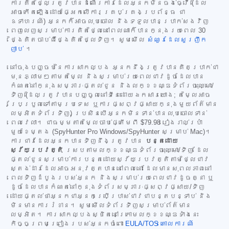
ការគិតថ្លៃត្រូវបានដំណើរការដែលអ្នកមិនចង់ធ្វើ (ដែល
អាចកើតឡើងដោយផ្អែកលើការគ្រប់គ្រងប្រព័ន្ធ ជា
ឧទាហរណ៍) អ្នកក៏អាចលុបចោល និងទទួលបានប្រាក់សងវិញ
ពេញលេញសម្រាប់ការគិតថ្លៃនៅពេលណាក៏បានក្នុងរយៈពេល 30
ថ្ងៃគិតចាប់ពីថ្ងៃគិតថ្លៃទិញ។ សូមមើល
សំណួរដែលសួរញឹក
ញាប់
។
នៅចុងបញ្ចប់នៃការសាកល្បង អ្នកនឹងត្រូវបានគិតប្រាក់ជា
មុនភ្លាមៗតាមតម្លៃ និងសម្រាប់រយៈពេលជាវដូចដែលបាន
កំណត់នៅក្នុងសម្ភារៈផ្តល់ជូន និងលក្ខខណ្ឌទំព័រចុះឈ្មោះ/
ទិញ (ដែលត្រូវបានបញ្ចូលនៅទីនេះដោយឯកសារយោង; តម្លៃអាច
ប្រែប្រួលទៅតាមប្រទេស ឬការផ្សព្វផ្សាយក្នុងមួយព័ត៌មាន
លម្អិតទំព័រទិញ) ប្រសិនបើអ្នកមិនទាន់បានលុបចោលទាន់
ពេលវេលា។ ជាធម្មតាតម្លៃចាប់ផ្តើមពី
$79.98
រៀងរាល់ប្រាំ
មួយខែម្តង (SpyHunter Pro Windows/SpyHunter សម្រាប់ Mac)។
ការជាវដែលអ្នកបានទិញនឹងត្រូវបាន
បន្តដោយ
ស្វ័យប្រវត្តិ
ស្របតាមលក្ខខណ្ឌទំព័រចុះឈ្មោះ/ទិញ ដែល
ផ្តល់ជូនសម្រាប់ការបន្តដោយស្វ័យប្រវត្តិតាមថ្លៃជាវ
ស្តង់ដារដែលអាចអនុវត្តបាននៅពេលនោះ ដែលមានសុពលភាពនៅ
ពេលទិញដំបូងរបស់អ្នក និងសម្រាប់រយៈពេលជាវដូចគ្នា ឬ
ដូចដែលបានកំណត់នៅក្នុងទំព័រសម្ភារៈផ្សព្វផ្សាយ/ទិញ
ដោយផ្តល់ថាអ្នកជាអ្នកប្រើប្រាស់ជាវជាបន្តបន្ទាប់ និង
មិនមានការរំខាន។ សូមមើលទំព័រទិញសម្រាប់ព័ត៌មាន
លម្អិត។ ការសាកល្បងស្ថិតនៅក្រោមលក្ខខណ្ឌទាំងនេះ
កិច្ចព្រមព្រៀងរបស់អ្នកចំពោះ
EULA/TOS
គោលការណ៍