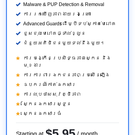
Malware & PUP Detection & Removal
ការរកឃើញភាពងាយរងគ្រោះ
Advanced Guards ដើម្បីទប់ស្កាត់មេរោគ
ជួសជុលមេរោគផ្ទាល់ខ្លួន
ជំនួយអតិថិជនមួយទល់នឹងមួយ។
ការបង្កើនប្រសិទ្ធភាពស្កេន និង
មុខងារ
ការការពារឯកជនភាពប្រសើរឡើង
ឧបករណ៍កាត់ឯកសារ
ការលុបថាសសុវត្ថិភាព
ស្កែនឯកសារស្ទួន
ស្កេនឯកសារធំ
$5.95
Starting at
/ month