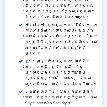
ដើម្បីការពារប្រឆាំងនឹងការបន្លំ
មេរោគ ការកេងប្រវ័ញ្ចសុវត្ថិភាព
និងការគំរាមកំហែងផ្សេងៗទៀត។
ការពារការលួចចូលកម្មវិធីរុករក
តាមអ៊ីនធឺណិតដោយបញ្ឈប់កម្មវិធី
ដែលមិនចង់បានពីការកែប្រែការកំណត់
កម្មវិធីរុករកតាមអ៊ីនធឺណិតរបស់
អ្នកដោយគ្មានការអនុញ្ញាតពី
អ្នក។
រួមបញ្ចូលយ៉ាងរលូនជាមួយម៉ាស៊ីន
ស្វែងរកដ៏ពេញនិយម ដើម្បីជួយ
ផ្តល់ឱ្យអ្នកនូវបទពិសោធន៍
រុករកដែលប្រសើរជាងមុន និងមាន
សុវត្ថិភាពពេលកំពុងប្រើអ៊ីនធឺណិត។
រក្សាគេហទំព័រដែលអ្នកទុកចិត្ត
ដោយដកពួកវាចេញពីបញ្ជីប្លុករបស់
SpyHunter Web Security ។