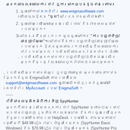
អ្នកអាចលុបចោលការជាវ ឬការសាកល្បងដូចខាងក្រោម៖
ចូលទៅកាន់
គេហទំព័រ www.enigmasoftware.com
ហើយចុចប៊ូតុង
"ចូល"
នៅជ្រុងខាងស្តាំខាងលើ។
ចូលដោយប្រើឈ្មោះអ្នកប្រើប្រាស់ និងពាក្យសម្ងាត់
របស់អ្នក។
នៅក្នុងម៉ឺនុយរុករក សូមចូលទៅកាន់
"ការបញ្ជាទិញ/
អាជ្ញាប័ណ្ណ"។
នៅជាប់នឹងការបញ្ជាទិញ/អាជ្ញាប័ណ្ណ
របស់អ្នក ប៊ូតុងមួយអាចរកបានដើម្បីលុបចោលការ
ជាវរបស់អ្នក ប្រសិនបើអាចអនុវត្តបាន។ ចំណាំ៖
ប្រសិនបើអ្នកមានការបញ្ជាទិញ/ផលិតផលច្រើន
អ្នកនឹងត្រូវលុបចោលពួកវាជាលក្ខណៈបុគ្គល។
ប្រសិនបើអ្នកមានសំណួរ ឬបញ្ហាណាមួយ អ្នកអាចទាក់ទង
ផ្នែកជំនួយ EnigmaSoft តាមរយៈអ៊ីមែល
support@enigmasoftware.com
ឬដោយបើកសំបុត្រជំនួយនៅលើ
គេហទំព័រ
MyAccount របស់ EnigmaSoft
។
------
ព័ត៌មានលម្អិតអំពីការទិញ SpyHunter
អ្នកក៏មានជម្រើសក្នុងការជាវ SpyHunter ភ្លាមៗសម្រាប់
មុខងារពេញលេញ រួមទាំងការលុបមេរោគ និងការចូលប្រើផ្នែក
ជំនួយរបស់យើងតាមរយៈ HelpDesk របស់យើង ជាធម្មតាចាប់
ផ្តើមពី
$49.98
រៀងរាល់ប្រាំមួយខែម្តង (SpyHunter Basic
Windows) និង
$79.98
រៀងរាល់ប្រាំមួយខែម្តង (SpyHunter Pro