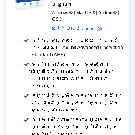
ស្រួល។
Windows® | MacOS® | Android® |
iOS®
ស្វែង​យល់​បន្ថែម
តុដេកផ្ទាល់ខ្លួនរបស់អ្នកត្រូវ
បានធានាដោយ 256-bit Advanced Encryption
Standard (AES)
មុខងារធ្វើសមកាលកម្មលើពពក
ដើម្បីធ្វើសមកាលកម្មទិន្នន័យ
របស់អ្នកនៅលើឧបករណ៍ជាច្រើន
របស់អ្នក។
កម្មវិធីបង្កើតពាក្យសម្ងាត់ដ៏មាន
អានុភាពដើម្បីបង្កើតពាក្យសម្ងាត់
ស្មុគស្មាញតែមួយគត់
ឧបករណ៍វិភាគពាក្យសម្ងាត់កម្រិត
ខ្ពស់ដែលប៉ាន់ស្មានកម្លាំងនៃពាក្យ
សម្ងាត់របស់អ្នក។