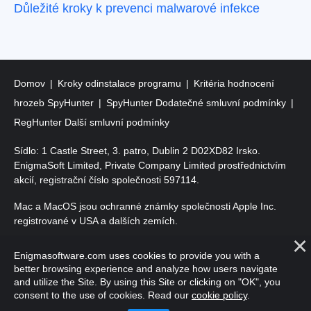
Důležité kroky k prevenci malwarové infekce
Domov
Kroky odinstalace programu
Kritéria hodnocení
hrozeb SpyHunter
SpyHunter Dodatečné smluvní podmínky
RegHunter Další smluvní podmínky
Sídlo: 1 Castle Street, 3. patro, Dublin 2 D02XD82 Irsko.
EnigmaSoft Limited, Private Company Limited prostřednictvím
akcií, registrační číslo společnosti 597114.
Mac a MacOS jsou ochranné známky společnosti Apple Inc.
registrované v USA a dalších zemích.
Copyright 2016-
2026
. EnigmaSoft Ltd. Všechna práva
Enigmasoftware.com uses cookies to provide you with a
vyhrazena.
better browsing experience and analyze how users navigate
and utilize the Site. By using this Site or clicking on "OK", you
consent to the use of cookies. Read our
cookie policy
.