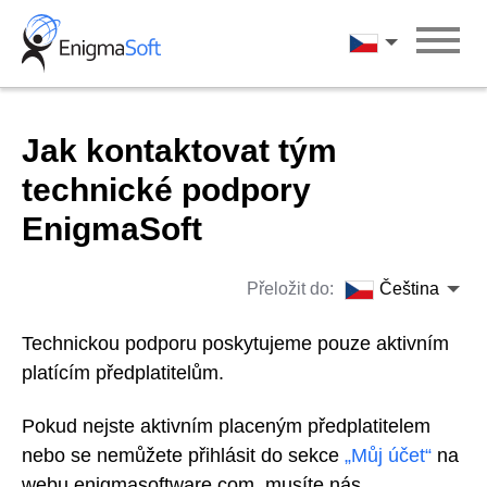
Skip
to
Čeština
content
Jak kontaktovat tým
technické podpory
EnigmaSoft
Přeložit do:
Čeština
Technickou podporu poskytujeme pouze aktivním
platícím předplatitelům.
Pokud nejste aktivním placeným předplatitelem
nebo se nemůžete přihlásit do sekce
„Můj účet“
na
webu enigmasoftware.com, musíte nás