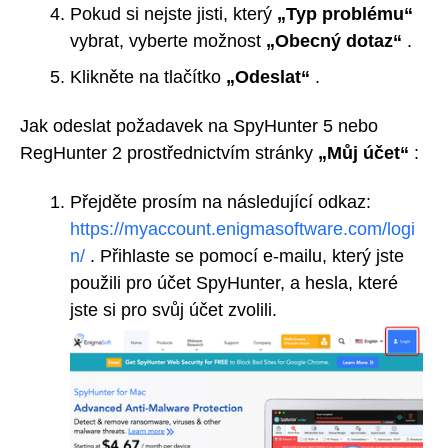
Pokud si nejste jisti, který
„Typ problému“
vybrat, vyberte možnost
„Obecný dotaz“
.
Klikněte na tlačítko
„Odeslat“
.
Jak odeslat požadavek na SpyHunter 5 nebo
RegHunter 2 prostřednictvím stránky
„Můj účet“
:
Přejděte prosím na následující odkaz:
https://myaccount.enigmasoftware.com/logi
n/
. Přihlaste se pomocí e-mailu, který jste
použili pro účet SpyHunter, a hesla, které
jste si pro svůj účet zvolili.