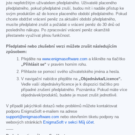
jste nepřetržitým uživatelem předplatného. Uživatelé placeného
předplatného, pokud předplatné zruší, budou mít i nadále přístup ke
svým produktům až do konce placeného období předplatného. Pokud
chcete obdržet vrácení peněz za aktuální období předplatného,
musíte předplatné zrušit a požádat o vrácení peněz do 30 dnů od
posledního nákupu. Po zpracování vrácení peněz okamžitě
přestanete využívat plnou funkčnost.
Předplatné nebo zkušební verzi můžete zrušit následujícím
způsobem:
Přejděte na
www.enigmasoftware.com
a klikněte na tlačítko
„Přihlásit se“
v pravém horním rohu.
Přihlaste se pomocí svého uživatelského jména a hesla.
V navigační nabídce přejděte na
„Objednávka/Licence“.
Vedle vaší objednávky/licence je k dispozici tlačítko pro
případné zrušení předplatného. Poznámka: Pokud máte více
objednávek/produktů, budete je muset zrušit jednotlivě.
V případě jakýchkoli dotazů nebo problémů můžete kontaktovat
podporu EnigmaSoft e-mailem na adrese
support@enigmasoftware.com
nebo otevřením tiketu podpory na
webových stránkách
EnigmaSoft v sekci Můj účet
.
------