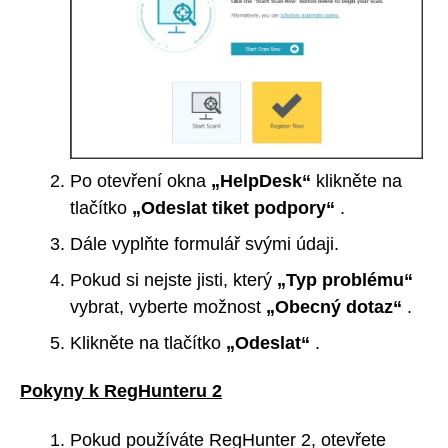
Po otevření okna
„HelpDesk“
klikněte na
tlačítko
„Odeslat tiket podpory“
.
Dále vyplňte formulář svými údaji.
Pokud si nejste jisti, který
„Typ problému“
vybrat, vyberte možnost
„Obecný dotaz“
.
Klikněte na tlačítko
„Odeslat“
.
Pokyny k RegHunteru 2
Pokud používáte RegHunter 2, otevřete