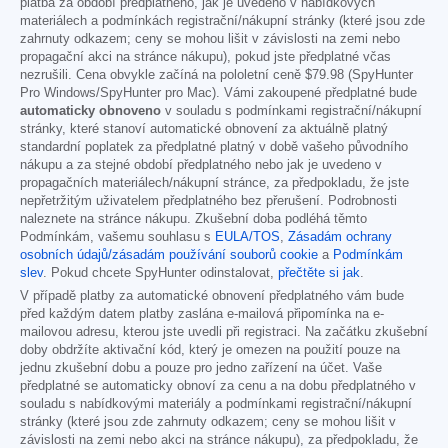
platba za období předplatného, jak je uvedeno v nabídkových
materiálech a podmínkách registrační/nákupní stránky (které jsou zde
zahrnuty odkazem; ceny se mohou lišit v závislosti na zemi nebo
propagační akci na stránce nákupu), pokud jste předplatné včas
nezrušili. Cena obvykle začíná na pololetní ceně
$79.98
(SpyHunter
Pro Windows/SpyHunter pro Mac). Vámi zakoupené předplatné bude
automaticky obnoveno
v souladu s podmínkami registrační/nákupní
stránky, které stanoví automatické obnovení za aktuálně platný
standardní poplatek za předplatné platný v době vašeho původního
nákupu a za stejné období předplatného nebo jak je uvedeno v
propagačních materiálech/nákupní stránce, za předpokladu, že jste
nepřetržitým uživatelem předplatného bez přerušení. Podrobnosti
naleznete na stránce nákupu. Zkušební doba podléhá těmto
Podmínkám, vašemu souhlasu s
EULA/TOS
,
Zásadám ochrany
osobních údajů/zásadám používání souborů cookie
a
Podmínkám
slev
. Pokud chcete SpyHunter odinstalovat,
přečtěte si jak
.
V případě platby za automatické obnovení předplatného vám bude
před každým datem platby zaslána e-mailová připomínka na e-
mailovou adresu, kterou jste uvedli při registraci. Na začátku zkušební
doby obdržíte aktivační kód, který je omezen na použití pouze na
jednu zkušební dobu a pouze pro jedno zařízení na účet. Vaše
předplatné se automaticky obnoví za cenu a na dobu předplatného v
souladu s nabídkovými materiály a podmínkami registrační/nákupní
stránky (které jsou zde zahrnuty odkazem; ceny se mohou lišit v
závislosti na zemi nebo akci na stránce nákupu), za předpokladu, že