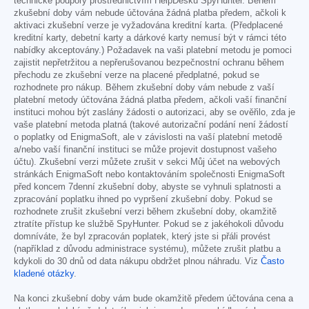
technické podpory prostřednictvím HelpDesku SpyHunter. Během
zkušební doby vám nebude účtována žádná platba předem, ačkoli k
aktivaci zkušební verze je vyžadována kreditní karta. (Předplacené
kreditní karty, debetní karty a dárkové karty nemusí být v rámci této
nabídky akceptovány.) Požadavek na vaši platební metodu je pomoci
zajistit nepřetržitou a nepřerušovanou bezpečnostní ochranu během
přechodu ze zkušební verze na placené předplatné, pokud se
rozhodnete pro nákup. Během zkušební doby vám nebude z vaší
platební metody účtována žádná platba předem, ačkoli vaší finanční
instituci mohou být zaslány žádosti o autorizaci, aby se ověřilo, zda je
vaše platební metoda platná (takové autorizační podání není žádostí
o poplatky od EnigmaSoft, ale v závislosti na vaší platební metodě
a/nebo vaší finanční instituci se může projevit dostupnost vašeho
účtu). Zkušební verzi můžete zrušit v sekci Můj účet na webových
stránkách EnigmaSoft nebo kontaktováním společnosti EnigmaSoft
před koncem 7denní zkušební doby, abyste se vyhnuli splatnosti a
zpracování poplatku ihned po vypršení zkušební doby. Pokud se
rozhodnete zrušit zkušební verzi během zkušební doby, okamžitě
ztratíte přístup ke službě SpyHunter. Pokud se z jakéhokoli důvodu
domníváte, že byl zpracován poplatek, který jste si přáli provést
(například z důvodu administrace systému), můžete zrušit platbu a
kdykoli do 30 dnů od data nákupu obdržet plnou náhradu. Viz
Často
kladené otázky
.
Na konci zkušební doby vám bude okamžitě předem účtována cena a