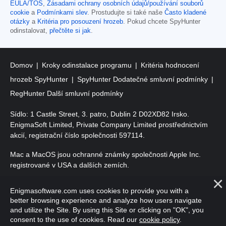
EULA/TOS
,
Zásadami ochrany osobních údajů/používání souborů
cookie
a
Podmínkami slev
. Prostudujte si také naše
Často kladené
otázky
a
Kritéria pro posouzení hrozeb
. Pokud chcete SpyHunter
odinstalovat,
přečtěte si jak
.
Domov
Kroky odinstalace programu
Kritéria hodnocení
hrozeb SpyHunter
SpyHunter Dodatečné smluvní podmínky
RegHunter Další smluvní podmínky
Sídlo: 1 Castle Street, 3. patro, Dublin 2 D02XD82 Irsko.
EnigmaSoft Limited, Private Company Limited prostřednictvím
akcií, registrační číslo společnosti 597114.
Mac a MacOS jsou ochranné známky společnosti Apple Inc.
registrované v USA a dalších zemích.
Copyright 2016-
2026
. EnigmaSoft Ltd. Všechna práva
Enigmasoftware.com uses cookies to provide you with a
vyhrazena.
better browsing experience and analyze how users navigate
and utilize the Site. By using this Site or clicking on "OK", you
consent to the use of cookies. Read our
cookie policy
.