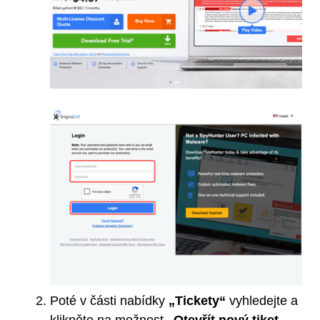
Poté v části nabídky
„Tickety“
vyhledejte a
klikněte na možnost
„Otevřít nový tiket