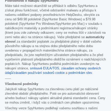
Podrobnosti o nákupu SpyHunteru
Máte také možnost okamžitě se přihlásit k odběru SpyHunteru a
získat plnou funkčnost, včetně odstranění malwaru a přístupu k
našemu oddělení podpory prostřednictvím HelpDesku, obvykle za
cenu od
$49.98
pololetně (SpyHunter Basic Windows) a
$79.98
pololetně (SpyHunter Pro Windows/SpyHunter pro Mac) v souladu s
nabídkovými materiály a podmínkami registrace/nákupní stránky
(které jsou zde zahrnuty odkazem; ceny se mohou lišit v závislosti na
zemi nebo akci na stránce nákupu). Vaše předplatné se
automaticky
obnoví
za standardní poplatek za předplatné platný v době vašeho
původního nákupu a na stejnou dobu předplatného nebo dobu
uvedenou v propagačních materiálech/na stránce nákupu, za
předpokladu, že jste nepřetržitým uživatelem předplatného a že před
vypršením platnosti předplatného obdržíte oznámení o nadcházejících
poplatcích. Nákup SpyHunteru podléhá podmínkám uvedeným na
nákupní stránce,
smlouvě EULA/TOS
,
zásadám ochrany osobních
údajů/zásadám používání souborů cookie
a
podmínkám slev
.
------
Všeobecné podmínky
Jakýkoli nákup SpyHunteru za zlevněnou cenu platí po nabízené
zlevněné období předplatného. Poté se pro automatické obnovení
a/nebo budoucí nákupy uplatní aktuálně platná standardní cena. Ceny
se mohou změnit, i když vás o změnách cen předem upozorníme.
Všechny verze SpyHunteru podléhají vašemu souhlasu s našimi