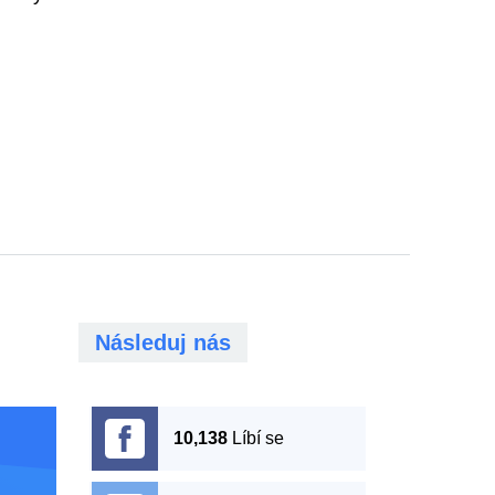
Následuj nás
10,138
Líbí se