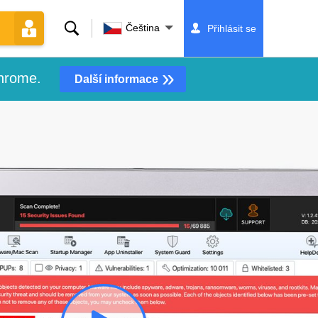
Vyhledávání
Čeština
Přihlásit se
»
Chrome.
Další informace