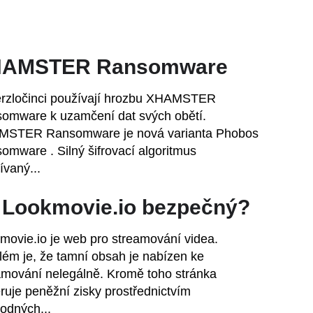
AMSTER Ransomware
rzločinci používají hrozbu XHAMSTER
omware k uzamčení dat svých obětí.
STER Ransomware je nová varianta Phobos
omware . Silný šifrovací algoritmus
ívaný...
 Lookmovie.io bezpečný?
movie.io je web pro streamování videa.
lém je, že tamní obsah je nabízen ke
amování nelegálně. Kromě toho stránka
ruje peněžní zisky prostřednictvím
odných...