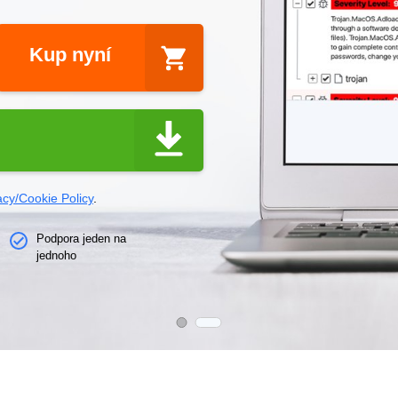
Kup nyní
acy/Cookie Policy
.
Podpora jeden na
jednoho