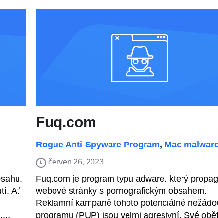
Fuq.com
Rogue Anti-Spyware Program
,
Mac malwar
červen 26, 2023
bsahu,
Fuq.com je program typu adware, který propag
tí. Ať
webové stránky s pornografickým obsahem.
Reklamní kampaně tohoto potenciálně nežádo
...
programu (PUP) jsou velmi agresivní. Své obět