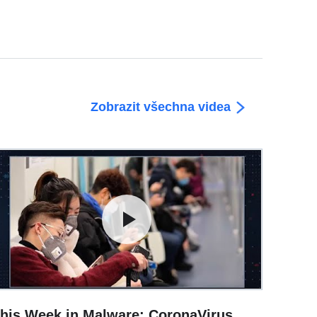
Zobrazit všechna videa
his Week in Malware: CoronaVirus