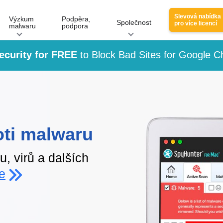
Slevová nabídka
Výzkum
Podpěra,
Společnost
pro více licencí
malwaru
podpora
curity for FREE
to Block Bad Sites for Google 
oti malwaru
, virů a dalších
ce