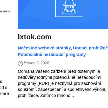
Ixtok.com
Nečestné webové stránky
,
Únosci prohlížeč
Potenciálně nežádoucí programy
červen 3, 2026
Ochrana vašeho zařízení před dotěrnými a
nedůvěryhodnými potenciálně nežádoucími
 s
programy (PUP) je nezbytná pro zachování
od s
soukromí, zabezpečení a spolehlivého výkonu
které
prohlížeče. Zatímco mnoho...