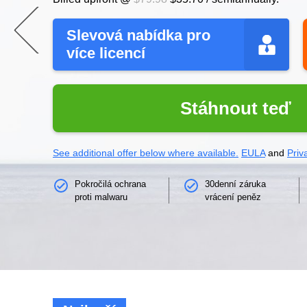
Slevová nabídka pro
více licencí
Stáhnout teď
See additional offer below where available.
EULA
and
Priv
Pokročilá ochrana
30denní záruka
proti malwaru
vrácení peněz