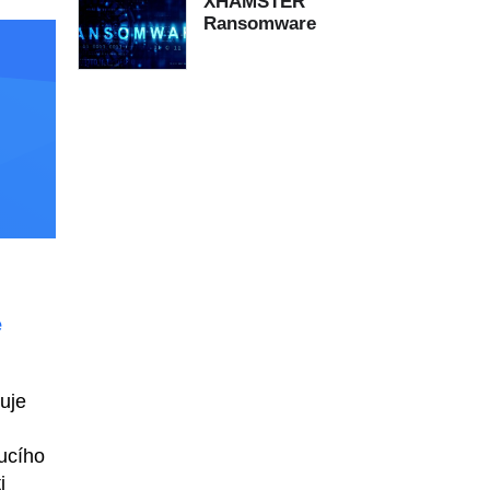
XHAMSTER
Ransomware
e
uje
ucího
i