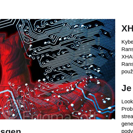
XH
Kybe
Rans
XHAM
Rans
použ
Je
Look
Prob
stre
gene
usgen
podv