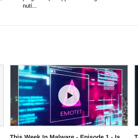
nutí...
This Week In Malware - Episode 1 - Is
T