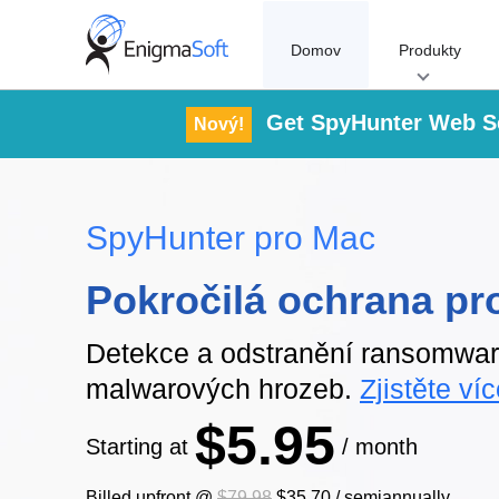
Skip
to
Domov
Produkty
content
Get SpyHunter Web Se
Nový!
SpyHunter pro Mac
Pokročilá ochrana pr
Detekce a odstranění ransomwaru
malwarových hrozeb.
Zjistěte ví
$5.95
Starting at
/ month
Billed upfront @
$79.98
$35.70
/
semiannually
.