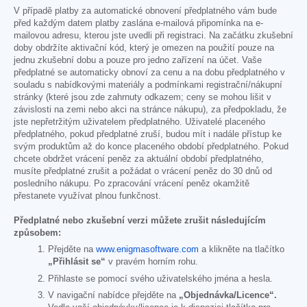
V případě platby za automatické obnovení předplatného vám bude
před každým datem platby zaslána e-mailová připomínka na e-
mailovou adresu, kterou jste uvedli při registraci. Na začátku zkušební
doby obdržíte aktivační kód, který je omezen na použití pouze na
jednu zkušební dobu a pouze pro jedno zařízení na účet. Vaše
předplatné se automaticky obnoví za cenu a na dobu předplatného v
souladu s nabídkovými materiály a podmínkami registrační/nákupní
stránky (které jsou zde zahrnuty odkazem; ceny se mohou lišit v
závislosti na zemi nebo akci na stránce nákupu), za předpokladu, že
jste nepřetržitým uživatelem předplatného. Uživatelé placeného
předplatného, pokud předplatné zruší, budou mít i nadále přístup ke
svým produktům až do konce placeného období předplatného. Pokud
chcete obdržet vrácení peněz za aktuální období předplatného,
musíte předplatné zrušit a požádat o vrácení peněz do 30 dnů od
posledního nákupu. Po zpracování vrácení peněz okamžitě
přestanete využívat plnou funkčnost.
Předplatné nebo zkušební verzi můžete zrušit následujícím
způsobem:
Přejděte na
www.enigmasoftware.com
a klikněte na tlačítko
„Přihlásit se“
v pravém horním rohu.
Přihlaste se pomocí svého uživatelského jména a hesla.
V navigační nabídce přejděte na
„Objednávka/Licence“.