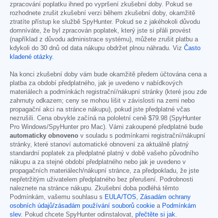
zpracování poplatku ihned po vypršení zkušební doby. Pokud se
rozhodnete zrušit zkušební verzi během zkušební doby, okamžitě
ztratíte přístup ke službě SpyHunter. Pokud se z jakéhokoli důvodu
domníváte, že byl zpracován poplatek, který jste si přáli provést
(například z důvodu administrace systému), můžete zrušit platbu a
kdykoli do 30 dnů od data nákupu obdržet plnou náhradu. Viz
Často
kladené otázky
.
Na konci zkušební doby vám bude okamžitě předem účtována cena a
platba za období předplatného, jak je uvedeno v nabídkových
materiálech a podmínkách registrační/nákupní stránky (které jsou zde
zahrnuty odkazem; ceny se mohou lišit v závislosti na zemi nebo
propagační akci na stránce nákupu), pokud jste předplatné včas
nezrušili. Cena obvykle začíná na pololetní ceně
$79.98
(SpyHunter
Pro Windows/SpyHunter pro Mac). Vámi zakoupené předplatné bude
automaticky obnoveno
v souladu s podmínkami registrační/nákupní
stránky, které stanoví automatické obnovení za aktuálně platný
standardní poplatek za předplatné platný v době vašeho původního
nákupu a za stejné období předplatného nebo jak je uvedeno v
propagačních materiálech/nákupní stránce, za předpokladu, že jste
nepřetržitým uživatelem předplatného bez přerušení. Podrobnosti
naleznete na stránce nákupu. Zkušební doba podléhá těmto
Podmínkám, vašemu souhlasu s
EULA/TOS
,
Zásadám ochrany
osobních údajů/zásadám používání souborů cookie
a
Podmínkám
slev
. Pokud chcete SpyHunter odinstalovat,
přečtěte si jak
.