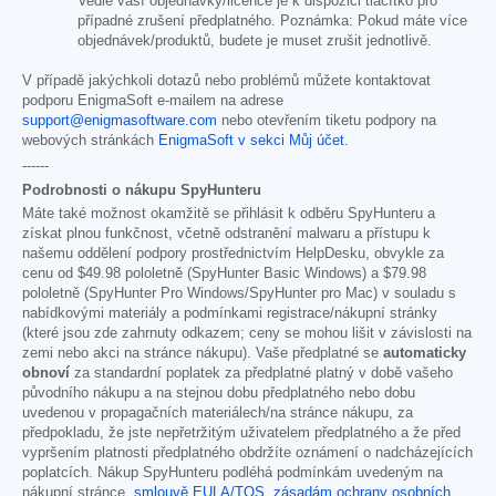
Vedle vaší objednávky/licence je k dispozici tlačítko pro
případné zrušení předplatného. Poznámka: Pokud máte více
objednávek/produktů, budete je muset zrušit jednotlivě.
V případě jakýchkoli dotazů nebo problémů můžete kontaktovat
podporu EnigmaSoft e-mailem na adrese
support@enigmasoftware.com
nebo otevřením tiketu podpory na
webových stránkách
EnigmaSoft v sekci Můj účet
.
------
Podrobnosti o nákupu SpyHunteru
Máte také možnost okamžitě se přihlásit k odběru SpyHunteru a
získat plnou funkčnost, včetně odstranění malwaru a přístupu k
našemu oddělení podpory prostřednictvím HelpDesku, obvykle za
cenu od
$49.98
pololetně (SpyHunter Basic Windows) a
$79.98
pololetně (SpyHunter Pro Windows/SpyHunter pro Mac) v souladu s
nabídkovými materiály a podmínkami registrace/nákupní stránky
(které jsou zde zahrnuty odkazem; ceny se mohou lišit v závislosti na
zemi nebo akci na stránce nákupu). Vaše předplatné se
automaticky
obnoví
za standardní poplatek za předplatné platný v době vašeho
původního nákupu a na stejnou dobu předplatného nebo dobu
uvedenou v propagačních materiálech/na stránce nákupu, za
předpokladu, že jste nepřetržitým uživatelem předplatného a že před
vypršením platnosti předplatného obdržíte oznámení o nadcházejících
poplatcích. Nákup SpyHunteru podléhá podmínkám uvedeným na
nákupní stránce,
smlouvě EULA/TOS
,
zásadám ochrany osobních