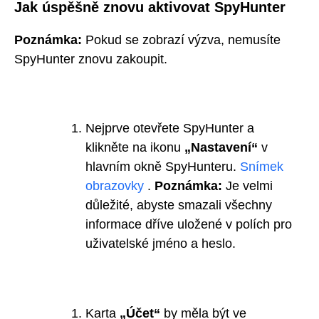
Jak úspěšně znovu aktivovat SpyHunter
Poznámka:
Pokud se zobrazí výzva, nemusíte
SpyHunter znovu zakoupit.
Nejprve otevřete SpyHunter a
klikněte na ikonu
„Nastavení“
v
hlavním okně SpyHunteru.
Snímek
obrazovky
.
Poznámka:
Je velmi
důležité, abyste smazali všechny
informace dříve uložené v polích pro
uživatelské jméno a heslo.
Karta
„Účet“
by měla být ve