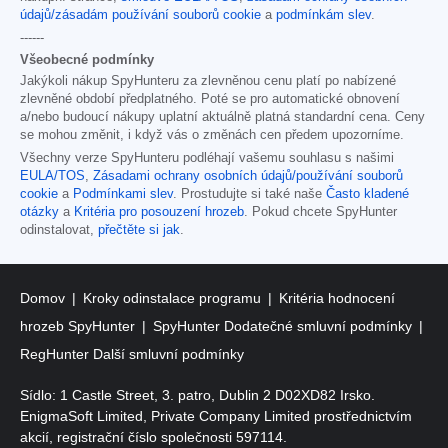
údajů/zásadám používání souborů cookie
a
podmínkám slev
.
------
Všeobecné podmínky
Jakýkoli nákup SpyHunteru za zlevněnou cenu platí po nabízené
zlevněné období předplatného. Poté se pro automatické obnovení
a/nebo budoucí nákupy uplatní aktuálně platná standardní cena. Ceny
se mohou změnit, i když vás o změnách cen předem upozorníme.
Všechny verze SpyHunteru podléhají vašemu souhlasu s našimi
EULA/TOS
,
Zásadami ochrany osobních údajů/používání souborů
cookie
a
Podmínkami slev
. Prostudujte si také naše
Často kladené
otázky
a
Kritéria pro posouzení hrozeb
. Pokud chcete SpyHunter
odinstalovat,
přečtěte si jak
.
Domov
Kroky odinstalace programu
Kritéria hodnocení
hrozeb SpyHunter
SpyHunter Dodatečné smluvní podmínky
RegHunter Další smluvní podmínky
Sídlo: 1 Castle Street, 3. patro, Dublin 2 D02XD82 Irsko.
EnigmaSoft Limited, Private Company Limited prostřednictvím
akcií, registrační číslo společnosti 597114.