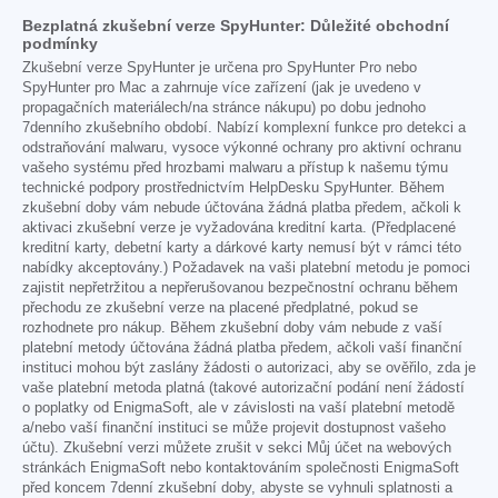
Bezplatná zkušební verze SpyHunter: Důležité obchodní
podmínky
Zkušební verze SpyHunter je určena pro SpyHunter Pro nebo
SpyHunter pro Mac a zahrnuje více zařízení (jak je uvedeno v
propagačních materiálech/na stránce nákupu) po dobu jednoho
7denního zkušebního období. Nabízí komplexní funkce pro detekci a
odstraňování malwaru, vysoce výkonné ochrany pro aktivní ochranu
vašeho systému před hrozbami malwaru a přístup k našemu týmu
technické podpory prostřednictvím HelpDesku SpyHunter. Během
zkušební doby vám nebude účtována žádná platba předem, ačkoli k
aktivaci zkušební verze je vyžadována kreditní karta. (Předplacené
kreditní karty, debetní karty a dárkové karty nemusí být v rámci této
nabídky akceptovány.) Požadavek na vaši platební metodu je pomoci
zajistit nepřetržitou a nepřerušovanou bezpečnostní ochranu během
přechodu ze zkušební verze na placené předplatné, pokud se
rozhodnete pro nákup. Během zkušební doby vám nebude z vaší
platební metody účtována žádná platba předem, ačkoli vaší finanční
instituci mohou být zaslány žádosti o autorizaci, aby se ověřilo, zda je
vaše platební metoda platná (takové autorizační podání není žádostí
o poplatky od EnigmaSoft, ale v závislosti na vaší platební metodě
a/nebo vaší finanční instituci se může projevit dostupnost vašeho
účtu). Zkušební verzi můžete zrušit v sekci Můj účet na webových
stránkách EnigmaSoft nebo kontaktováním společnosti EnigmaSoft
před koncem 7denní zkušební doby, abyste se vyhnuli splatnosti a