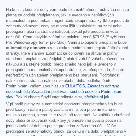
Na konci zkušební doby vám bude okamžitě předem účtována cena a
platba za období předplatného, jak je uvedeno v nabídkových
materiálech a podmínkách registrační/nákupní stránky (které jsou zde
zahrnuty odkazem; ceny se mohou lišit v závislosti na zemi nebo
propagační akci na stránce nákupu), pokud jste předplatné včas
nezrušili. Cena obvykle začíná na pololetní ceně
$79.98
(SpyHunter
Pro Windows/SpyHunter pro Mac). Vámi zakoupené předplatné bude
automaticky obnoveno
v souladu s podmínkami registrační/nákupní
stránky, které stanoví automatické obnovení za aktuálně platný
standardní poplatek za předplatné platný v době vašeho původního
nákupu a za stejné období předplatného nebo jak je uvedeno v
propagačních materiálech/nákupní stránce, za předpokladu, že jste
nepřetržitým uživatelem předplatného bez přerušení. Podrobnosti
naleznete na stránce nákupu. Zkušební doba podléhá těmto
Podmínkám, vašemu souhlasu s
EULA/TOS
,
Zásadám ochrany
osobních údajů/zásadám používání souborů cookie
a
Podmínkám
slev
. Pokud chcete SpyHunter odinstalovat,
přečtěte si jak
.
V případě platby za automatické obnovení předplatného vám bude
před každým datem platby zaslána e-mailová připomínka na e-
mailovou adresu, kterou jste uvedli při registraci. Na začátku zkušební
doby obdržíte aktivační kód, který je omezen na použití pouze na
jednu zkušební dobu a pouze pro jedno zařízení na účet. Vaše
předplatné se automaticky obnoví za cenu a na dobu předplatného v