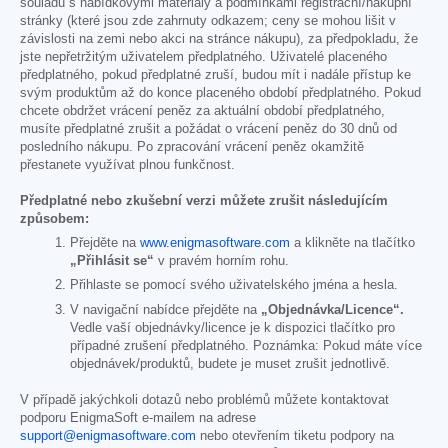
souladu s nabídkovými materiály a podmínkami registrační/nákupní
stránky (které jsou zde zahrnuty odkazem; ceny se mohou lišit v
závislosti na zemi nebo akci na stránce nákupu), za předpokladu, že
jste nepřetržitým uživatelem předplatného. Uživatelé placeného
předplatného, pokud předplatné zruší, budou mít i nadále přístup ke
svým produktům až do konce placeného období předplatného. Pokud
chcete obdržet vrácení peněz za aktuální období předplatného,
musíte předplatné zrušit a požádat o vrácení peněz do 30 dnů od
posledního nákupu. Po zpracování vrácení peněz okamžitě
přestanete využívat plnou funkčnost.
Předplatné nebo zkušební verzi můžete zrušit následujícím
způsobem:
Přejděte na
www.enigmasoftware.com
a klikněte na tlačítko
„Přihlásit se“
v pravém horním rohu.
Přihlaste se pomocí svého uživatelského jména a hesla.
V navigační nabídce přejděte na
„Objednávka/Licence“.
Vedle vaší objednávky/licence je k dispozici tlačítko pro
případné zrušení předplatného. Poznámka: Pokud máte více
objednávek/produktů, budete je muset zrušit jednotlivě.
V případě jakýchkoli dotazů nebo problémů můžete kontaktovat
podporu EnigmaSoft e-mailem na adrese
support@enigmasoftware.com
nebo otevřením tiketu podpory na