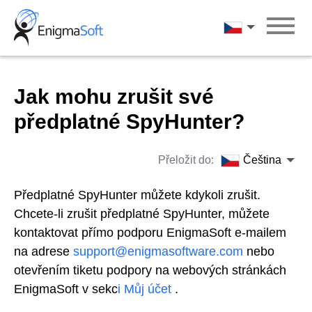
Skip
to
Čeština
content
Jak mohu zrušit své
předplatné SpyHunter?
Přeložit do:
Čeština
Předplatné SpyHunter můžete kdykoli zrušit.
Chcete-li zrušit předplatné SpyHunter, můžete
kontaktovat přímo podporu EnigmaSoft e-mailem
na adrese
support@enigmasoftware.com
nebo
otevřením tiketu podpory na webových stránkách
EnigmaSoft v sekc
i Můj účet
.