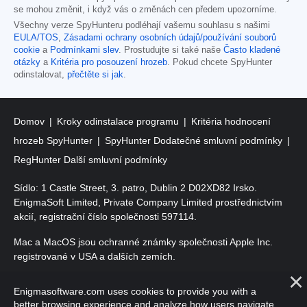
se mohou změnit, i když vás o změnách cen předem upozorníme.
Všechny verze SpyHunteru podléhají vašemu souhlasu s našimi
EULA/TOS
,
Zásadami ochrany osobních údajů/používání souborů
cookie
a
Podmínkami slev
. Prostudujte si také naše
Často kladené
otázky
a
Kritéria pro posouzení hrozeb
. Pokud chcete SpyHunter
odinstalovat,
přečtěte si jak
.
Domov
Kroky odinstalace programu
Kritéria hodnocení
hrozeb SpyHunter
SpyHunter Dodatečné smluvní podmínky
RegHunter Další smluvní podmínky
Sídlo: 1 Castle Street, 3. patro, Dublin 2 D02XD82 Irsko.
EnigmaSoft Limited, Private Company Limited prostřednictvím
akcií, registrační číslo společnosti 597114.
Mac a MacOS jsou ochranné známky společnosti Apple Inc.
registrované v USA a dalších zemích.
Copyright 2016-
2026
. EnigmaSoft Ltd. Všechna práva
Enigmasoftware.com uses cookies to provide you with a
vyhrazena.
better browsing experience and analyze how users navigate