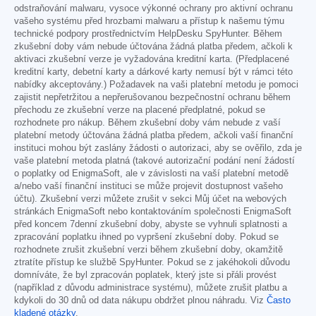
odstraňování malwaru, vysoce výkonné ochrany pro aktivní ochranu
vašeho systému před hrozbami malwaru a přístup k našemu týmu
technické podpory prostřednictvím HelpDesku SpyHunter. Během
zkušební doby vám nebude účtována žádná platba předem, ačkoli k
aktivaci zkušební verze je vyžadována kreditní karta. (Předplacené
kreditní karty, debetní karty a dárkové karty nemusí být v rámci této
nabídky akceptovány.) Požadavek na vaši platební metodu je pomoci
zajistit nepřetržitou a nepřerušovanou bezpečnostní ochranu během
přechodu ze zkušební verze na placené předplatné, pokud se
rozhodnete pro nákup. Během zkušební doby vám nebude z vaší
platební metody účtována žádná platba předem, ačkoli vaší finanční
instituci mohou být zaslány žádosti o autorizaci, aby se ověřilo, zda je
vaše platební metoda platná (takové autorizační podání není žádostí
o poplatky od EnigmaSoft, ale v závislosti na vaší platební metodě
a/nebo vaší finanční instituci se může projevit dostupnost vašeho
účtu). Zkušební verzi můžete zrušit v sekci Můj účet na webových
stránkách EnigmaSoft nebo kontaktováním společnosti EnigmaSoft
před koncem 7denní zkušební doby, abyste se vyhnuli splatnosti a
zpracování poplatku ihned po vypršení zkušební doby. Pokud se
rozhodnete zrušit zkušební verzi během zkušební doby, okamžitě
ztratíte přístup ke službě SpyHunter. Pokud se z jakéhokoli důvodu
domníváte, že byl zpracován poplatek, který jste si přáli provést
(například z důvodu administrace systému), můžete zrušit platbu a
kdykoli do 30 dnů od data nákupu obdržet plnou náhradu. Viz
Často
kladené otázky
.