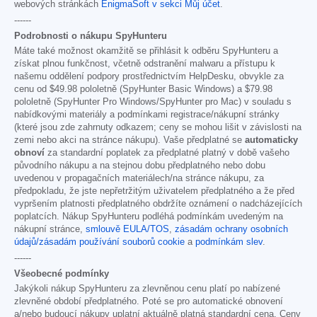
webových stránkách
EnigmaSoft v sekci Můj účet
.
------
Podrobnosti o nákupu SpyHunteru
Máte také možnost okamžitě se přihlásit k odběru SpyHunteru a
získat plnou funkčnost, včetně odstranění malwaru a přístupu k
našemu oddělení podpory prostřednictvím HelpDesku, obvykle za
cenu od
$49.98
pololetně (SpyHunter Basic Windows) a
$79.98
pololetně (SpyHunter Pro Windows/SpyHunter pro Mac) v souladu s
nabídkovými materiály a podmínkami registrace/nákupní stránky
(které jsou zde zahrnuty odkazem; ceny se mohou lišit v závislosti na
zemi nebo akci na stránce nákupu). Vaše předplatné se
automaticky
obnoví
za standardní poplatek za předplatné platný v době vašeho
původního nákupu a na stejnou dobu předplatného nebo dobu
uvedenou v propagačních materiálech/na stránce nákupu, za
předpokladu, že jste nepřetržitým uživatelem předplatného a že před
vypršením platnosti předplatného obdržíte oznámení o nadcházejících
poplatcích. Nákup SpyHunteru podléhá podmínkám uvedeným na
nákupní stránce,
smlouvě EULA/TOS
,
zásadám ochrany osobních
údajů/zásadám používání souborů cookie
a
podmínkám slev
.
------
Všeobecné podmínky
Jakýkoli nákup SpyHunteru za zlevněnou cenu platí po nabízené
zlevněné období předplatného. Poté se pro automatické obnovení
a/nebo budoucí nákupy uplatní aktuálně platná standardní cena. Ceny