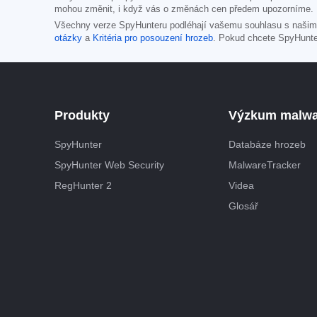
mohou změnit, i když vás o změnách cen předem upozorníme.
Všechny verze SpyHunteru podléhají vašemu souhlasu s naši
otázky
a
Kritéria pro posouzení hrozeb
. Pokud chcete SpyHunte
Produkty
Výzkum malw
SpyHunter
Databáze hrozeb
SpyHunter Web Security
MalwareTracker
RegHunter 2
Videa
Glosář