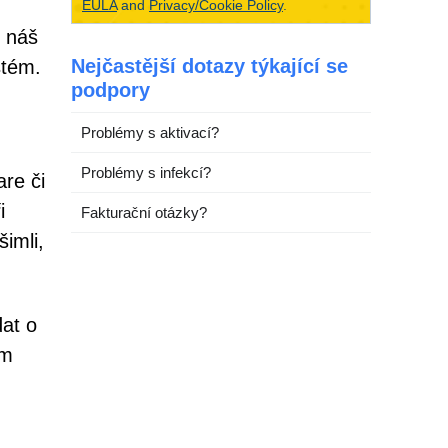
EULA
and
Privacy/Cookie Policy
.
 náš
Nejčastější dotazy týkající se
stém.
podpory
Problémy s aktivací?
Problémy s infekcí?
re či
i
Fakturační otázky?
imli,
at o
ím