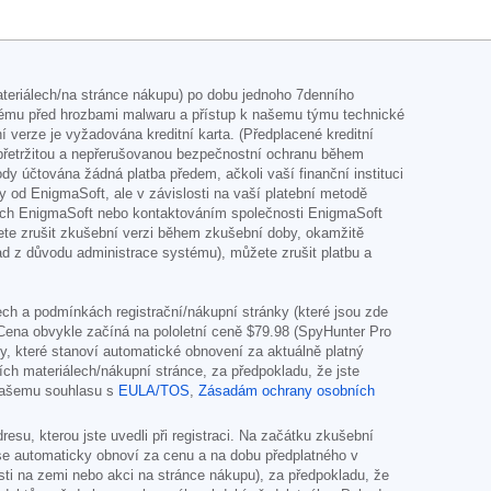
teriálech/na stránce nákupu) po dobu jednoho 7denního
tému před hrozbami malwaru a přístup k našemu týmu technické
erze je vyžadována kreditní karta. (Předplacené kreditní
nepřetržitou a nepřerušovanou bezpečnostní ochranu během
 účtována žádná platba předem, ačkoli vaší finanční instituci
ky od EnigmaSoft, ale v závislosti na vaší platební metodě
nkách EnigmaSoft nebo kontaktováním společnosti EnigmaSoft
ete zrušit zkušební verzi během zkušební doby, okamžitě
lad z důvodu administrace systému), můžete zrušit platbu a
h a podmínkách registrační/nákupní stránky (které jsou zde
 Cena obvykle začíná na pololetní ceně
$79.98
(SpyHunter Pro
y, které stanoví automatické obnovení za aktuálně platný
ch materiálech/nákupní stránce, za předpokladu, že jste
 vašemu souhlasu s
EULA/TOS
,
Zásadám ochrany osobních
u, kterou jste uvedli při registraci. Na začátku zkušební
 se automaticky obnoví za cenu a na dobu předplatného v
sti na zemi nebo akci na stránce nákupu), za předpokladu, že