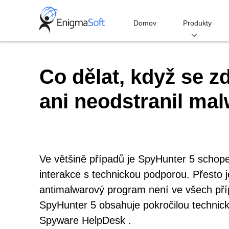
Skip
to
Domov
Produkty
content
Co dělat, když se zd
ani neodstranil mal
Ve většině případů je SpyHunter 5 schope
interakce s technickou podporou. Přesto je
antimalwarový program není ve všech pří
SpyHunter 5 obsahuje pokročilou technick
Spyware HelpDesk .