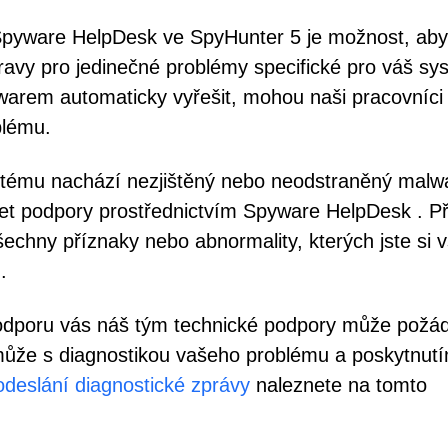
 Spyware HelpDesk ve SpyHunter 5 je možnost, aby
pravy pro jedinečné problémy specifické pro váš sy
arem automaticky vyřešit, mohou naši pracovníci
blému.
tému nachází nezjištěný nebo neodstraněný malwa
iket podpory prostřednictvím Spyware HelpDesk . Př
echny příznaky nebo abnormality, kterých jste si vš
.
dporu vás náš tým technické podpory může požád
omůže s diagnostikou vašeho problému a poskytnut
deslání diagnostické zprávy
naleznete na tomto