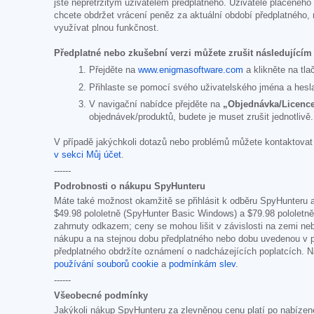
jste nepřetržitým uživatelem předplatného. Uživatelé placenéh
chcete obdržet vrácení peněz za aktuální období předplatného,
využívat plnou funkčnost.
Předplatné nebo zkušební verzi můžete zrušit následující
Přejděte na
www.enigmasoftware.com
a klikněte na tla
Přihlaste se pomocí svého uživatelského jména a hesl
V navigační nabídce přejděte na
„Objednávka/Licence
objednávek/produktů, budete je muset zrušit jednotlivě.
V případě jakýchkoli dotazů nebo problémů můžete kontaktova
v sekci Můj účet
.
------
Podrobnosti o nákupu SpyHunteru
Máte také možnost okamžitě se přihlásit k odběru SpyHunteru 
$49.98
pololetně (SpyHunter Basic Windows) a
$79.98
pololetně
zahrnuty odkazem; ceny se mohou lišit v závislosti na zemi ne
nákupu a na stejnou dobu předplatného nebo dobu uvedenou v pr
předplatného obdržíte oznámení o nadcházejících poplatcích
používání souborů cookie
a
podmínkám slev
.
------
Všeobecné podmínky
Jakýkoli nákup SpyHunteru za zlevněnou cenu platí po nabízen