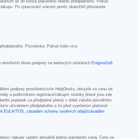
produktům až do konce placeného období předplatného. Pokud
o nákupu. Po zpracování vrácení peněz okamžitě přestanete
ní předplatného. Poznámka: Pokud máte více
 otevřením tiketu podpory na webových stránkách
EnigmaSoft
dělení podpory prostřednictvím HelpDesku, obvykle za cenu od
ály a podmínkami registrace/nákupní stránky (které jsou zde
ardní poplatek za předplatné platný v době vašeho původního
itým uživatelem předplatného a že před vypršením platnosti
vě EULA/TOS
,
zásadám ochrany osobních údajů/zásadám
doucí nákupy uplatní aktuálně platná standardní cena. Ceny se