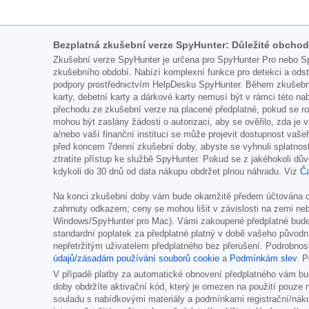
Bezplatná zkušební verze SpyHunter: Důležité obcho
Zkušební verze SpyHunter je určena pro SpyHunter Pro nebo Sp
zkušebního období. Nabízí komplexní funkce pro detekci a od
podpory prostřednictvím HelpDesku SpyHunter. Během zkušební 
karty, debetní karty a dárkové karty nemusí být v rámci této 
přechodu ze zkušební verze na placené předplatné, pokud se r
mohou být zaslány žádosti o autorizaci, aby se ověřilo, zda je 
a/nebo vaší finanční instituci se může projevit dostupnost va
před koncem 7denní zkušební doby, abyste se vyhnuli splatnos
ztratíte přístup ke službě SpyHunter. Pokud se z jakéhokoli dův
kdykoli do 30 dnů od data nákupu obdržet plnou náhradu. Viz
Ča
Na konci zkušební doby vám bude okamžitě předem účtována cen
zahrnuty odkazem; ceny se mohou lišit v závislosti na zemi neb
Windows/SpyHunter pro Mac). Vámi zakoupené předplatné bud
standardní poplatek za předplatné platný v době vašeho původn
nepřetržitým uživatelem předplatného bez přerušení. Podrobn
údajů/zásadám používání souborů cookie
a
Podmínkám slev
. 
V případě platby za automatické obnovení předplatného vám bud
doby obdržíte aktivační kód, který je omezen na použití pouze
souladu s nabídkovými materiály a podmínkami registrační/náku