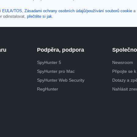
mi
EULA/TOS
,
Zásadami ochrany osobních údajů/používání souborů cookie
a
r odinstalovat,
přečtěte si jak
.
aru
Podpěra, podpora
Společno
SpyHunter 5
Newsroom
SpyHunter pro Mac
Připojte se k
SpyHunter Web Security
Dotazy a zp
RegHunter
Nahlásit zneu