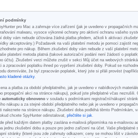
dní podmínky
yHunter pro Mac a zahrnuje více zařízení (jak je uvedeno v propagačních ma
straňování malwaru, vysoce výkonné ochrany pro aktivní ochranu vašeho sys
doby vám nebude účtována žádná platba předem, ačkoli k aktivaci zkušební v
nabídky akceptovány.) Požadavek na vaši platební metodu je pomoci zajistit 
ozhodnete pro nákup. Během zkušební doby vám nebude z vaší platební metody
vaše platební metoda platná (takové autorizační podání není žádostí o poplat
šeho účtu). Zkušební verzi můžete zrušit v sekci Můj účet na webových strá
ti a zpracování poplatku ihned po vypršení zkušební doby. Pokud se rozhodn
odu domníváte, že byl zpracován poplatek, který jste si přáli provést (napřík
sto kladené otázky
.
a a platba za období předplatného, jak je uvedeno v nabídkových materiálec
o propagační akci na stránce nákupu), pokud jste předplatné včas nezrušili.
e
automaticky obnoveno
v souladu s podmínkami registrační/nákupní stránk
ího nákupu a za stejné období předplatného nebo jak je uvedeno v propagační
osti naleznete na stránce nákupu. Zkušební doba podléhá těmto Podmínkám,
Pokud chcete SpyHunter odinstalovat,
přečtěte si jak
.
e před každým datem platby zaslána e-mailová připomínka na e-mailovou adres
 na jednu zkušební dobu a pouze pro jedno zařízení na účet. Vaše předplatné
pní stránky (které jsou zde zahrnuty odkazem; ceny se mohou lišit v závislo