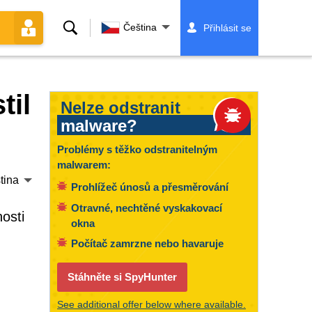
Vyhledávání
Čeština
Přihlásit se
til
Nelze odstranit
malware?
Problémy s těžko odstranitelným
malwarem:
tina
Prohlížeč únosů a přesměrování
Otravné, nechtěné vyskakovací
osti
okna
Počítač zamrzne nebo havaruje
Stáhněte si SpyHunter
See additional offer below where available.