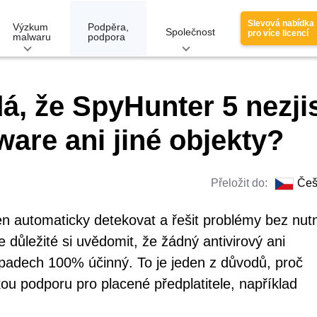
Slevová nabídka
Výzkum
Podpěra,
Společnost
pro více licencí
malwaru
podpora
á, že SpyHunter 5 nezjis
ware ani jiné objekty?
Přeložit do:
Češ
n automaticky detekovat a řešit problémy bez nutn
 důležité si uvědomit, že žádný antivirový ani
padech 100% účinný. To je jeden z důvodů, proč
ou podporu pro placené předplatitele, například