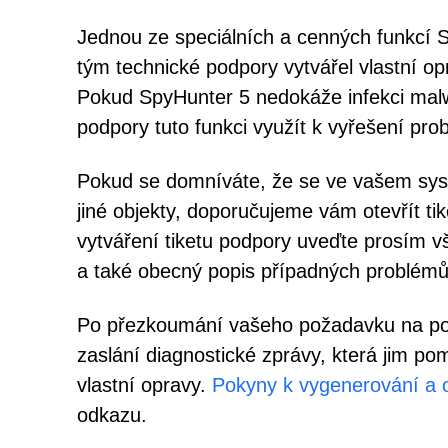
Jednou ze speciálních a cenných funkcí
tým technické podpory vytvářel vlastní o
Pokud SpyHunter 5 nedokáže infekci malw
podpory tuto funkci využít k vyřešení pro
Pokud se domníváte, že se ve vašem sys
jiné objekty, doporučujeme vám otevřít t
vytváření tiketu podpory uveďte prosím vš
a také obecný popis případných problémů
Po přezkoumání vašeho požadavku na po
zaslání diagnostické zprávy, která jim p
vlastní opravy.
Pokyny k vygenerování a o
odkazu.