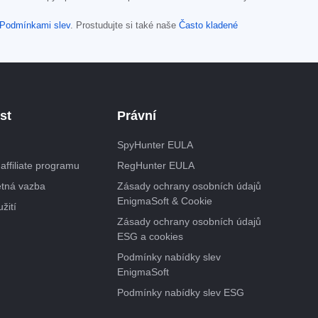
Podmínkami slev
. Prostudujte si také naše
Často kladené
st
Právní
SpyHunter EULA
 affiliate programu
RegHunter EULA
ětná vazba
Zásady ochrany osobních údajů
EnigmaSoft & Cookie
žití
Zásady ochrany osobních údajů
ESG a cookies
Podmínky nabídky slev
EnigmaSoft
Podmínky nabídky slev ESG