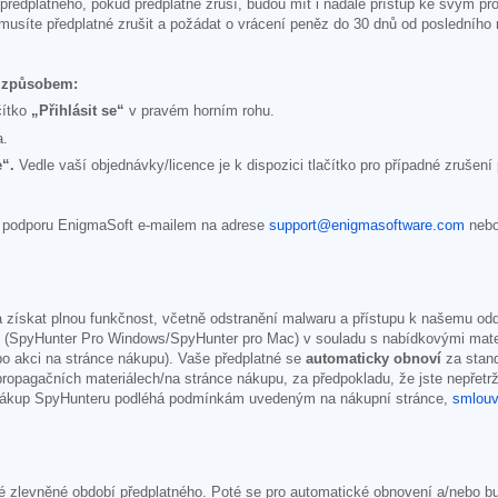
o předplatného, pokud předplatné zruší, budou mít i nadále přístup ke svým 
 musíte předplatné zrušit a požádat o vrácení peněz do 30 dnů od posledníh
m způsobem:
čítko
„Přihlásit se“
v pravém horním rohu.
a.
“.
Vedle vaší objednávky/licence je k dispozici tlačítko pro případné zruše
t podporu EnigmaSoft e-mailem na adrese
support@enigmasoftware.com
nebo
a získat plnou funkčnost, včetně odstranění malwaru a přístupu k našemu od
 (SpyHunter Pro Windows/SpyHunter pro Mac) v souladu s nabídkovými materi
bo akci na stránce nákupu). Vaše předplatné se
automaticky obnoví
za stand
opagačních materiálech/na stránce nákupu, za předpokladu, že jste nepřetrž
. Nákup SpyHunteru podléhá podmínkám uvedeným na nákupní stránce,
smlou
é zlevněné období předplatného. Poté se pro automatické obnovení a/nebo bu