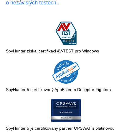
o nezávislých testech.
SpyHunter získal certifikaci AV-TEST pro Windows
SpyHunter 5 certifikovaný AppEsteem Deceptor Fighters.
SpyHunter 5 je certifikovaný partner OPSWAT s platinovou