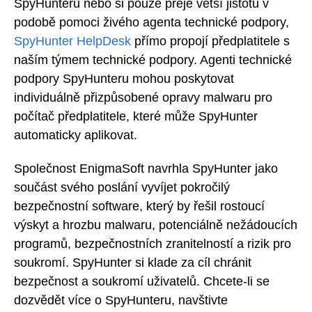
SpyHunteru nebo si pouze přeje větší jistotu v
podobě pomoci živého agenta technické podpory,
SpyHunter HelpDesk
přímo propojí předplatitele s
naším týmem technické podpory. Agenti technické
podpory SpyHunteru mohou poskytovat
individuálně přizpůsobené opravy malwaru pro
počítač předplatitele, které může SpyHunter
automaticky aplikovat.
Společnost EnigmaSoft navrhla SpyHunter jako
součást svého poslání vyvíjet pokročilý
bezpečnostní software, který by řešil rostoucí
výskyt a hrozbu malwaru, potenciálně nežádoucích
programů, bezpečnostních zranitelností a rizik pro
soukromí. SpyHunter si klade za cíl chránit
bezpečnost a soukromí uživatelů. Chcete-li se
dozvědět více o SpyHunteru, navštivte