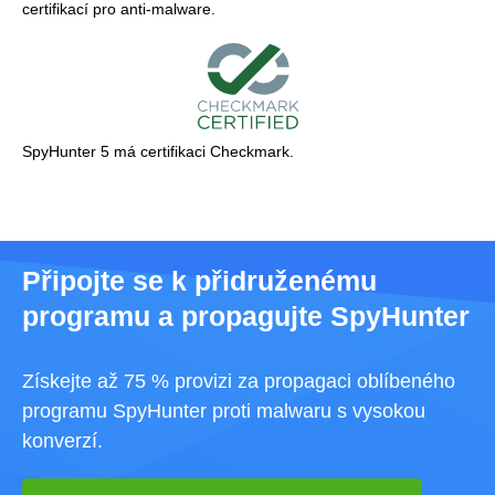
certifikací pro anti-malware.
SpyHunter 5 má certifikaci Checkmark.
Připojte se k přidruženému
programu a propagujte SpyHunter
Získejte až 75 % provizi za propagaci oblíbeného
programu SpyHunter proti malwaru s vysokou
konverzí.