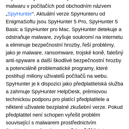
malwaru v počítačích pod obchodním názvem
„
SpyHunter
“. Aktuální verze SpyHunteru od
EnigmaSoftu jsou SpyHunter 5 Pro, SpyHunter 5
Basic a SpyHunter pro Mac. SpyHunter detekuje a
odstraňuje malware, zvyšuje soukromí na internetu
a eliminuje bezpečnostní hrozby, řeší problémy,
jako je malware, ransomware, trojské koně, falešný
anti-spyware a další škodlivé bezpečnostní hrozby
a potenciálně problematické programy, které
postihují miliony uživatelů počítačů na webu.
SpyHunter je k dispozici jako předplatitelská služba
a zahrnuje SpyHunter HelpDesk, prémiovou
technickou podporu pro platící předplatitele a
některé uživatele bezplatné zkušební verze. Pokud
předplatitel není schopen vyřešit problém
související s malwarem prostřednictvím