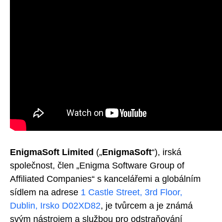
EnigmaSoft Limited
(„
EnigmaSoft
“), irská
společnost, člen „Enigma Software Group of
Affiliated Companies“ s kancelářemi a globálním
sídlem na adrese
1 Castle Street, 3rd Floor,
Dublin, Irsko D02XD82
, je tvůrcem a je známá
svým nástrojem a službou pro odstraňování