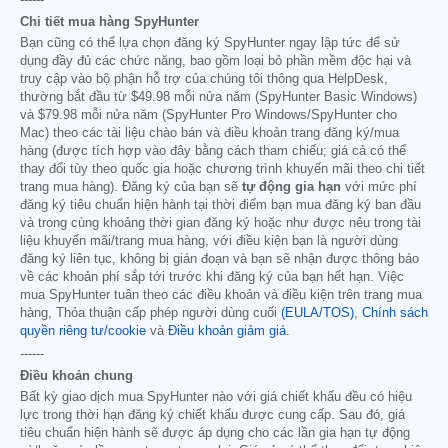
------
Chi tiết mua hàng SpyHunter
Bạn cũng có thể lựa chọn đăng ký SpyHunter ngay lập tức để sử
dụng đầy đủ các chức năng, bao gồm loại bỏ phần mềm độc hại và
truy cập vào bộ phận hỗ trợ của chúng tôi thông qua HelpDesk,
thường bắt đầu từ
$49.98
mỗi nửa năm (SpyHunter Basic Windows)
và
$79.98
mỗi nửa năm (SpyHunter Pro Windows/SpyHunter cho
Mac) theo các tài liệu chào bán và điều khoản trang đăng ký/mua
hàng (được tích hợp vào đây bằng cách tham chiếu; giá cả có thể
thay đổi tùy theo quốc gia hoặc chương trình khuyến mãi theo chi tiết
trang mua hàng). Đăng ký của bạn sẽ
tự động gia hạn
với mức phí
đăng ký tiêu chuẩn hiện hành tại thời điểm bạn mua đăng ký ban đầu
và trong cùng khoảng thời gian đăng ký hoặc như được nêu trong tài
liệu khuyến mãi/trang mua hàng, với điều kiện bạn là người dùng
đăng ký liên tục, không bị gián đoạn và bạn sẽ nhận được thông báo
về các khoản phí sắp tới trước khi đăng ký của bạn hết hạn. Việc
mua SpyHunter tuân theo các điều khoản và điều kiện trên trang mua
hàng, Thỏa thuận cấp phép người dùng cuối
(EULA/TOS)
,
Chính sách
quyền riêng tư/cookie
và
Điều khoản giảm giá
.
------
Điều khoản chung
Bất kỳ giao dịch mua SpyHunter nào với giá chiết khấu đều có hiệu
lực trong thời hạn đăng ký chiết khấu được cung cấp. Sau đó, giá
tiêu chuẩn hiện hành sẽ được áp dụng cho các lần gia hạn tự động