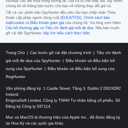
và/hoặc các lần mua trong tương lai. Giá cả có thể thay đổi, tuy nhiên
chúng tôi sẽ thông báo trước cho bạn về những thay đổi giá cả.
Tất cả các phiên bản SpyHunter đều yêu cầu bạn chấp nhận Thỏa
thuận cấp phép người dùng cuối
(EULA/TOS)
,
Chính sách bảo
mật/cookie
và
Điều khoản giảm giá
của chúng tôi. Vui lòng xem thêm
Câu hỏi thường gặp
và
Tiêu chí đánh giá mối đe dọa
. Nếu bạn muốn
gỡ cài đặt SpyHunter,
hãy tìm hiểu cách thực hiện
.
Trang Chủ
Các bước gỡ cài đặt chương trình
Tiêu chí đánh
giá mối đe dọa của SpyHunter
Điều khoản và điều kiện bổ
sung của SpyHunter
Điều khoản và điều kiện bổ sung của
RegHunter
Văn phòng đăng ký: 1 Castle Street, Tầng 3, Dublin 2 D02XD82
Ireland.
EnigmaSoft Limited, Công ty TNHH Tư nhân bằng cổ phiếu, Số
Đăng ký Công ty 597114.
Mac và MacOS là thương hiệu của Apple Inc., đã được đăng ký
tại Hoa Kỳ và các quốc gia khác.