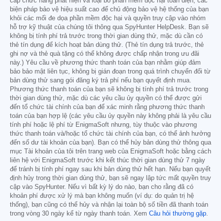
cấp chức năng phát hiện và loại bỏ phần mềm độc hại toàn diện, các
biện pháp bảo vệ hiệu suất cao để chủ động bảo vệ hệ thống của bạn
khỏi các mối đe dọa phần mềm độc hại và quyền truy cập vào nhóm
hỗ trợ kỹ thuật của chúng tôi thông qua SpyHunter HelpDesk. Bạn sẽ
không bị tính phí trả trước trong thời gian dùng thử, mặc dù cần có
thẻ tín dụng để kích hoạt bản dùng thử. (Thẻ tín dụng trả trước, thẻ
ghi nợ và thẻ quà tặng có thể không được chấp nhận trong ưu đãi
này.) Yêu cầu về phương thức thanh toán của bạn nhằm giúp đảm
bảo bảo mật liên tục, không bị gián đoạn trong quá trình chuyển đổi từ
bản dùng thử sang gói đăng ký trả phí nếu bạn quyết định mua.
Phương thức thanh toán của bạn sẽ không bị tính phí trả trước trong
thời gian dùng thử, mặc dù các yêu cầu ủy quyền có thể được gửi
đến tổ chức tài chính của bạn để xác minh rằng phương thức thanh
toán của bạn hợp lệ (các yêu cầu ủy quyền này không phải là yêu cầu
tính phí hoặc lệ phí từ EnigmaSoft nhưng, tùy thuộc vào phương
thức thanh toán và/hoặc tổ chức tài chính của bạn, có thể ảnh hưởng
đến số dư tài khoản của bạn). Bạn có thể hủy bản dùng thử thông qua
mục Tài khoản của tôi trên trang web của EnigmaSoft hoặc bằng cách
liên hệ với EnigmaSoft trước khi kết thúc thời gian dùng thử 7 ngày
để tránh bị tính phí ngay sau khi bản dùng thử hết hạn. Nếu bạn quyết
định hủy trong thời gian dùng thử, bạn sẽ ngay lập tức mất quyền truy
cập vào SpyHunter. Nếu vì bất kỳ lý do nào, bạn cho rằng đã có
khoản phí được xử lý mà bạn không muốn (ví dụ: do quản trị hệ
thống), bạn cũng có thể hủy và nhận lại toàn bộ số tiền đã thanh toán
trong vòng 30 ngày kể từ ngày thanh toán. Xem
Câu hỏi thường gặp
.