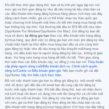
Khi kết thúc thời gian dùng thử, bạn sẽ bị tính phí ngay lập tức với
mức giá và thời gian đăng ký như đã nêu trong tài liệu chào bán và
các điều khoản trên trang đăng ký/mua hàng (được tích hợp vào đây
bằng cách tham chiếu; giá cả có thể khác nhau tùy theo quốc gia
hoặc chương trình khuyến mãi theo chi tiết trên trang mua hàng) nếu
bạn không hủy kịp thời. Giá thường bắt đầu từ
$79.98
mỗi nửa năm
(SpyHunter Pro Windows/SpyHunter cho Mac). Gói đăng ký bạn đã
mua sẽ được
tự động gia hạn
theo các điều khoản trên trang đăng
ký/mua hàng, quy định việc tự động gia hạn với mức phí đăng ký tiêu
chuẩn hiện hành tại thời điểm mua hàng ban đầu và cho cùng thời
gian đăng ký hoặc như đã nêu trong tài liệu khuyến mãi/trang mua
hàng, với điều kiện bạn là người dùng đăng ký liên tục, không bị gián
đoạn. Vui lòng xem trang mua hàng để biết chi tiết. Thời gian dùng
thử tuân theo các Điều khoản này, sự đồng ý của bạn với
Thỏa thuận
cấp phép người dùng cuối/Điều khoản dịch vụ
,
Chính sách quyền
riêng tư/Cookie
và
Điều khoản giảm giá
. Nếu bạn muốn gỡ cài đặt
SpyHunter,
hãy tìm hiểu cách thực hiện
.
Đối với việc thanh toán gia hạn tự động gói đăng ký, một email nhắc
nhở sẽ được gửi đến địa chỉ email bạn đã cung cấp khi đăng ký
trước mỗi ngày thanh toán. Khi bắt đầu dùng thử, bạn sẽ nhận được
mã kích hoạt chỉ được sử dụng cho một lần dùng thử và chỉ trên một
thiết bị cho mỗi tài khoản. Gói đăng ký của bạn sẽ tự động gia hạn
với mức giá và thời hạn đăng ký theo đúng tài liệu chào bán và các
điều khoản trên trang đăng ký/mua hàng (được tích hợp vào đây bằng