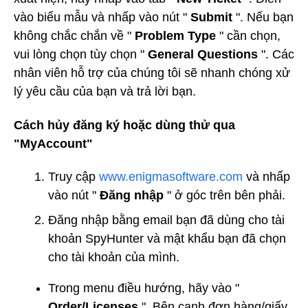
vào biểu mẫu và nhấp vào nút "
Submit
". Nếu bạn
không chắc chắn về "
Problem Type
" cần chọn,
vui lòng chọn tùy chọn "
General Questions
". Các
nhân viên hỗ trợ của chúng tôi sẽ nhanh chóng xử
lý yêu cầu của bạn và trả lời bạn.
Cách hủy đăng ký hoặc dùng thử qua
"MyAccount"
Truy cập
www.enigmasoftware.com
và nhấp
vào nút "
Đăng nhập
" ở góc trên bên phải.
Đăng nhập bằng email bạn đã dùng cho tài
khoản SpyHunter và mật khẩu bạn đã chọn
cho tài khoản của mình.
Trong menu điều hướng, hãy vào "
Order/Licenses
". Bên cạnh đơn hàng/giấy