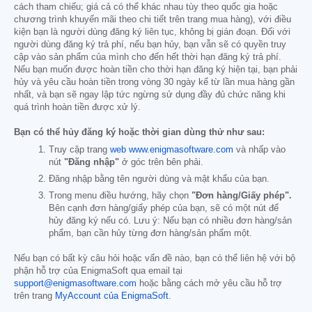
cách tham chiếu; giá cả có thể khác nhau tùy theo quốc gia hoặc
chương trình khuyến mãi theo chi tiết trên trang mua hàng), với điều
kiện bạn là người dùng đăng ký liên tục, không bị gián đoạn. Đối với
người dùng đăng ký trả phí, nếu bạn hủy, bạn vẫn sẽ có quyền truy
cập vào sản phẩm của mình cho đến hết thời hạn đăng ký trả phí.
Nếu bạn muốn được hoàn tiền cho thời hạn đăng ký hiện tại, bạn phải
hủy và yêu cầu hoàn tiền trong vòng 30 ngày kể từ lần mua hàng gần
nhất, và bạn sẽ ngay lập tức ngừng sử dụng đầy đủ chức năng khi
quá trình hoàn tiền được xử lý.
Bạn có thể hủy đăng ký hoặc thời gian dùng thử như sau:
Truy cập trang
web www.enigmasoftware.com
và nhấp vào
nút
"Đăng nhập"
ở góc trên bên phải.
Đăng nhập bằng tên người dùng và mật khẩu của bạn.
Trong menu điều hướng, hãy chọn
"Đơn hàng/Giấy phép".
Bên cạnh đơn hàng/giấy phép của bạn, sẽ có một nút để
hủy đăng ký nếu có. Lưu ý: Nếu bạn có nhiều đơn hàng/sản
phẩm, bạn cần hủy từng đơn hàng/sản phẩm một.
Nếu bạn có bất kỳ câu hỏi hoặc vấn đề nào, bạn có thể liên hệ với bộ
phận hỗ trợ của EnigmaSoft qua email tại
support@enigmasoftware.com
hoặc bằng cách mở yêu cầu hỗ trợ
trên trang
MyAccount của EnigmaSoft
.