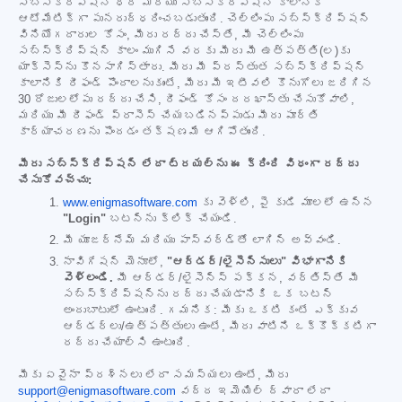
సబ్‌స్క్రిప్షన్ ధర మరియు సబ్‌స్క్రిప్షన్ కాలానికి
ఆటోమేటిక్‌గా పునరుద్ధరించబడుతుంది. చెల్లింపు సబ్‌స్క్రిప్షన్
వినియోగదారుల కోసం, మీరు రద్దు చేస్తే, మీ చెల్లింపు
సబ్‌స్క్రిప్షన్ కాలం ముగిసే వరకు మీరు మీ ఉత్పత్తి(ల)కు
యాక్సెస్‌ను కొనసాగిస్తారు. మీరు మీ ప్రస్తుత సబ్‌స్క్రిప్షన్
కాలానికి రీఫండ్ పొందాలనుకుంటే, మీరు మీ ఇటీవలి కొనుగోలు జరిగిన
30 రోజులలోపు రద్దు చేసి, రీఫండ్ కోసం దరఖాస్తు చేసుకోవాలి,
మరియు మీ రీఫండ్ ప్రాసెస్ చేయబడినప్పుడు మీరు పూర్తి
కార్యాచరణను పొందడం తక్షణమే ఆగిపోతుంది.
మీరు సబ్‌స్క్రిప్షన్ లేదా ట్రయల్‌ను ఈ క్రింది విధంగా రద్దు
చేసుకోవచ్చు:
www.enigmasoftware.com
కు వెళ్లి, పై కుడి మూలలో ఉన్న
"Login"
బటన్‌ను క్లిక్ చేయండి.
మీ యూజర్‌నేమ్ మరియు పాస్‌వర్డ్‌తో లాగిన్ అవ్వండి.
నావిగేషన్ మెనూలో,
"ఆర్డర్/లైసెన్సులు" విభాగానికి
వెళ్లండి.
మీ ఆర్డర్/లైసెన్స్ పక్కన, వర్తిస్తే మీ
సబ్‌స్క్రిప్షన్‌ను రద్దు చేయడానికి ఒక బటన్
అందుబాటులో ఉంటుంది. గమనిక: మీకు ఒకటి కంటే ఎక్కువ
ఆర్డర్‌లు/ఉత్పత్తులు ఉంటే, మీరు వాటిని ఒక్కొక్కటిగా
రద్దు చేయాల్సి ఉంటుంది.
మీకు ఏవైనా ప్రశ్నలు లేదా సమస్యలు ఉంటే, మీరు
support@enigmasoftware.com
వద్ద ఇమెయిల్ ద్వారా లేదా