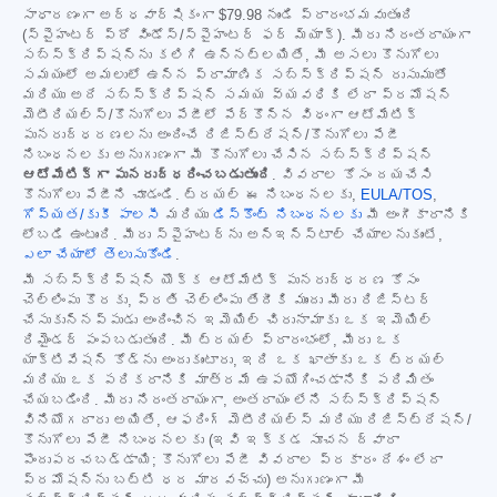
సాధారణంగా అర్ధవార్షికంగా
$79.98
నుండి ప్రారంభమవుతుంది
(స్పైహంటర్ ప్రో విండోస్/స్పైహంటర్ ఫర్ మ్యాక్). మీరు నిరంతరాయంగా
సబ్‌స్క్రిప్షన్‌ను కలిగి ఉన్నట్లయితే, మీ అసలు కొనుగోలు
సమయంలో అమలులో ఉన్న ప్రామాణిక సబ్‌స్క్రిప్షన్ రుసుముతో
మరియు అదే సబ్‌స్క్రిప్షన్ సమయ వ్యవధికి లేదా ప్రమోషన్
మెటీరియల్స్/కొనుగోలు పేజీలో పేర్కొన్న విధంగా ఆటోమేటిక్
పునరుద్ధరణలను అందించే రిజిస్ట్రేషన్/కొనుగోలు పేజీ
నిబంధనలకు అనుగుణంగా మీ కొనుగోలు చేసిన సబ్‌స్క్రిప్షన్
ఆటోమేటిక్‌గా పునరుద్ధరించబడుతుంది
. వివరాల కోసం దయచేసి
కొనుగోలు పేజీని చూడండి. ట్రయల్ ఈ నిబంధనలకు,
EULA/TOS
,
గోప్యత/కుకీ పాలసీ
మరియు
డిస్కౌంట్ నిబంధనలకు
మీ అంగీకారానికి
లోబడి ఉంటుంది. మీరు స్పైహంటర్‌ను అన్‌ఇన్‌స్టాల్ చేయాలనుకుంటే,
ఎలా చేయాలో తెలుసుకోండి
.
మీ సబ్‌స్క్రిప్షన్ యొక్క ఆటోమేటిక్ పునరుద్ధరణ కోసం
చెల్లింపు కొరకు, ప్రతి చెల్లింపు తేదీకి ముందు మీరు రిజిస్టర్
చేసుకున్నప్పుడు అందించిన ఇమెయిల్ చిరునామాకు ఒక ఇమెయిల్
రిమైండర్ పంపబడుతుంది. మీ ట్రయల్ ప్రారంభంలో, మీరు ఒక
యాక్టివేషన్ కోడ్‌ను అందుకుంటారు, ఇది ఒక ఖాతాకు ఒక ట్రయల్
మరియు ఒక పరికరానికి మాత్రమే ఉపయోగించడానికి పరిమితం
చేయబడింది. మీరు నిరంతరాయంగా, అంతరాయం లేని సబ్‌స్క్రిప్షన్
వినియోగదారు అయితే, ఆఫరింగ్ మెటీరియల్స్ మరియు రిజిస్ట్రేషన్/
కొనుగోలు పేజీ నిబంధనలకు (ఇవి ఇక్కడ సూచన ద్వారా
పొందుపరచబడ్డాయి; కొనుగోలు పేజీ వివరాల ప్రకారం దేశం లేదా
ప్రమోషన్‌ను బట్టి ధర మారవచ్చు) అనుగుణంగా మీ