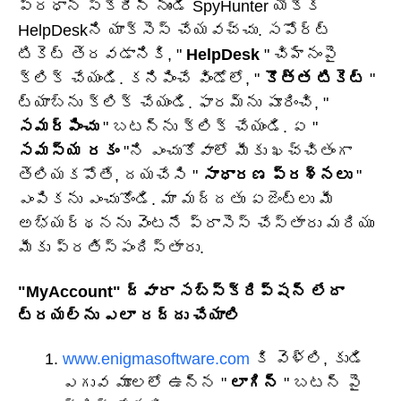
ప్రధాన స్క్రీన్ నుండి SpyHunter యొక్క
HelpDeskని యాక్సెస్ చేయవచ్చు. సపోర్ట్
టికెట్ తెరవడానికి, "
HelpDesk
" చిహ్నంపై
క్లిక్ చేయండి. కనిపించే విండోలో, "
కొత్త టికెట్
"
ట్యాబ్‌ను క్లిక్ చేయండి. ఫారమ్‌ను పూరించి, "
సమర్పించు
" బటన్‌ను క్లిక్ చేయండి. ఏ "
సమస్య రకం
"ని ఎంచుకోవాలో మీకు ఖచ్చితంగా
తెలియకపోతే, దయచేసి "
సాధారణ ప్రశ్నలు
"
ఎంపికను ఎంచుకోండి. మా మద్దతు ఏజెంట్లు మీ
అభ్యర్థనను వెంటనే ప్రాసెస్ చేస్తారు మరియు
మీకు ప్రతిస్పందిస్తారు.
"MyAccount" ద్వారా సబ్‌స్క్రిప్షన్ లేదా
ట్రయల్‌ను ఎలా రద్దు చేయాలి
www.enigmasoftware.com
కి వెళ్లి, కుడి
ఎగువ మూలలో ఉన్న "
లాగిన్
" బటన్ పై