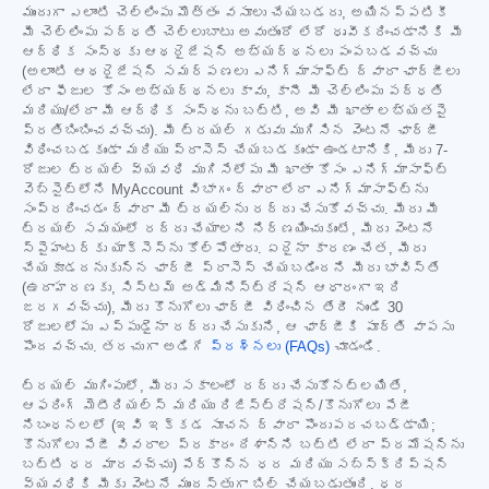
ముందుగా ఎలాంటి చెల్లింపు మొత్తం వసూలు చేయబడదు, అయినప్పటికీ
మీ చెల్లింపు పద్ధతి చెల్లుబాటు అవుతుందో లేదో ధృవీకరించడానికి మీ
ఆర్థిక సంస్థకు ఆథరైజేషన్ అభ్యర్థనలు పంపబడవచ్చు
(అలాంటి ఆథరైజేషన్ సమర్పణలు ఎనిగ్మాసాఫ్ట్ ద్వారా ఛార్జీలు
లేదా ఫీజుల కోసం అభ్యర్థనలు కావు, కానీ మీ చెల్లింపు పద్ధతి
మరియు/లేదా మీ ఆర్థిక సంస్థను బట్టి, అవి మీ ఖాతా లభ్యతపై
ప్రతిబింబించవచ్చు). మీ ట్రయల్ గడువు ముగిసిన వెంటనే ఛార్జీ
విధించబడకుండా మరియు ప్రాసెస్ చేయబడకుండా ఉండటానికి, మీరు 7-
రోజుల ట్రయల్ వ్యవధి ముగిసేలోపు మీ ఖాతా కోసం ఎనిగ్మాసాఫ్ట్
వెబ్‌సైట్‌లోని MyAccount విభాగం ద్వారా లేదా ఎనిగ్మాసాఫ్ట్‌ను
సంప్రదించడం ద్వారా మీ ట్రయల్‌ను రద్దు చేసుకోవచ్చు. మీరు మీ
ట్రయల్ సమయంలో రద్దు చేయాలని నిర్ణయించుకుంటే, మీరు వెంటనే
స్పైహంటర్‌కు యాక్సెస్‌ను కోల్పోతారు. ఏదైనా కారణం చేత, మీరు
చేయకూడదనుకున్న ఛార్జీ ప్రాసెస్ చేయబడిందని మీరు భావిస్తే
(ఉదాహరణకు, సిస్టమ్ అడ్మినిస్ట్రేషన్ ఆధారంగా ఇది
జరగవచ్చు), మీరు కొనుగోలు ఛార్జీ విధించిన తేదీ నుండి 30
రోజులలోపు ఎప్పుడైనా రద్దు చేసుకుని, ఆ ఛార్జీకి పూర్తి వాపసు
పొందవచ్చు. తరచుగా అడిగే
ప్రశ్నలు (FAQs)
చూడండి.
ట్రయల్ ముగింపులో, మీరు సకాలంలో రద్దు చేసుకోనట్లయితే,
ఆఫరింగ్ మెటీరియల్స్ మరియు రిజిస్ట్రేషన్/కొనుగోలు పేజీ
నిబంధనలలో (ఇవి ఇక్కడ సూచన ద్వారా పొందుపరచబడ్డాయి;
కొనుగోలు పేజీ వివరాల ప్రకారం దేశాన్ని బట్టి లేదా ప్రమోషన్‌ను
బట్టి ధర మారవచ్చు) పేర్కొన్న ధర మరియు సబ్‌స్క్రిప్షన్
వ్యవధికి మీకు వెంటనే ముందస్తుగా బిల్ చేయబడుతుంది. ధర