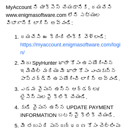
MyAccount ని యాక్సెస్ చేయడానికి, దయచేసి
www.enigmasoftware.com లోని సభ్యుల
విభాగానికి లాగిన్ అవ్వండి:
దయచేసి ఈ క్రింది లింక్‌కి వెళ్లండి:
https://myaccount.enigmasoftware.com/logi
n/
మీరు SpyHunter ఖాతా కోసం ఉపయోగించిన
ఇమెయిల్ మరియు మీ ఖాతా కోసం ఎంచుకున్న
పాస్‌వర్డ్‌ని ఉపయోగించి లాగిన్ అవ్వండి.
ఎడమ వైపున ఉన్న ఆర్డర్లు/
లైసెన్సులపై క్లిక్ చేయండి.
కుడి వైపున ఉన్న UPDATE PAYMENT
INFORMATION బటన్‌పై క్లిక్ చేయండి.
మీ తదుపరి పునరుద్ధరణ కోసం చెల్లింపు