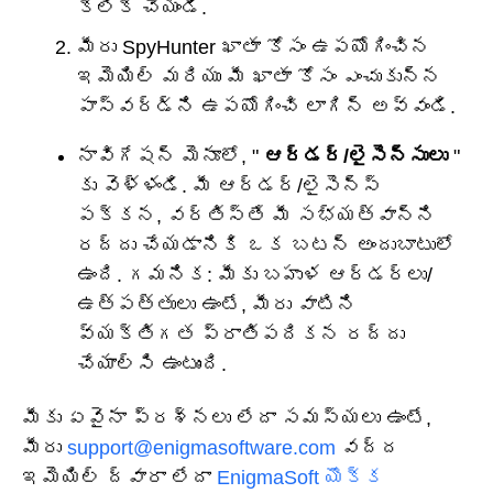
క్లిక్ చేయండి.
మీరు SpyHunter ఖాతా కోసం ఉపయోగించిన
ఇమెయిల్ మరియు మీ ఖాతా కోసం ఎంచుకున్న
పాస్‌వర్డ్‌ని ఉపయోగించి లాగిన్ అవ్వండి.
నావిగేషన్ మెనూలో, "
ఆర్డర్/లైసెన్సులు
"
కు వెళ్ళండి. మీ ఆర్డర్/లైసెన్స్
పక్కన, వర్తిస్తే మీ సభ్యత్వాన్ని
రద్దు చేయడానికి ఒక బటన్ అందుబాటులో
ఉంది. గమనిక: మీకు బహుళ ఆర్డర్లు/
ఉత్పత్తులు ఉంటే, మీరు వాటిని
వ్యక్తిగత ప్రాతిపదికన రద్దు
చేయాల్సి ఉంటుంది.
మీకు ఏవైనా ప్రశ్నలు లేదా సమస్యలు ఉంటే,
మీరు
support@enigmasoftware.com
వద్ద
ఇమెయిల్ ద్వారా లేదా
EnigmaSoft యొక్క