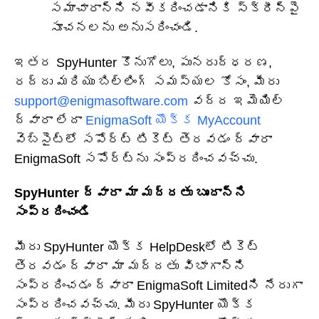
సమాచారాన్ని నవీకరించడానికి స్క్రీన్‌పై
సూచనలను అనుసరించండి.
ఇతర SpyHunter కొనుగోలు, పునరుద్ధరణ,
రద్దు మరియు బిల్లింగ్ సమస్యల కోసం, మీరు
support@enigmasoftware.com
వద్ద ఇమెయిల్
ద్వారా లేదా
EnigmaSoft యొక్క MyAccount
వెబ్‌సైట్‌లో సపోర్ట్ టికెట్ తెరవడం ద్వారా
EnigmaSoft సపోర్ట్‌ను సంప్రదించవచ్చు.
SpyHunter ద్వారా మా మద్దతు బృందాన్ని
సంప్రదించండి
మీరు SpyHunter యొక్క HelpDeskలో టికెట్
తెరవడం ద్వారా మా మద్దతు విభాగాన్ని
సంప్రదించడం ద్వారా EnigmaSoft Limitedని నేరుగా
సంప్రదించవచ్చు. మీరు SpyHunter యొక్క