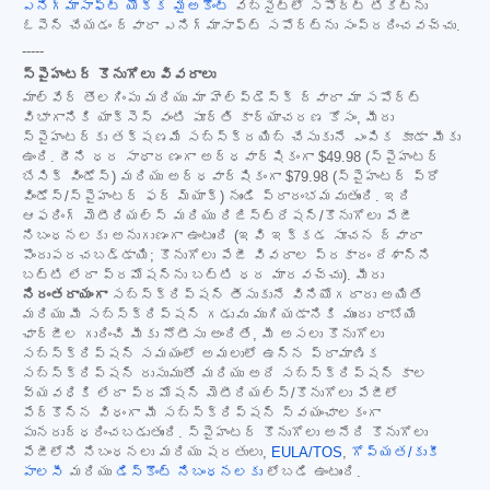
ఎనిగ్మాసాఫ్ట్ యొక్క మైఅకౌంట్
వెబ్‌సైట్‌లో సపోర్ట్ టికెట్‌ను
ఓపెన్ చేయడం ద్వారా ఎనిగ్మాసాఫ్ట్ సపోర్ట్‌ను సంప్రదించవచ్చు.
-----
స్పైహంటర్ కొనుగోలు వివరాలు
మాల్‌వేర్ తొలగింపు మరియు మా హెల్ప్‌డెస్క్ ద్వారా మా సపోర్ట్
విభాగానికి యాక్సెస్ వంటి పూర్తి కార్యాచరణ కోసం, మీరు
స్పైహంటర్‌కు తక్షణమే సబ్‌స్క్రయిబ్ చేసుకునే ఎంపిక కూడా మీకు
ఉంది. దీని ధర సాధారణంగా అర్ధవార్షికంగా
$49.98
(స్పైహంటర్
బేసిక్ విండోస్) మరియు అర్ధవార్షికంగా
$79.98
(స్పైహంటర్ ప్రో
విండోస్/స్పైహంటర్ ఫర్ మ్యాక్) నుండి ప్రారంభమవుతుంది. ఇది
ఆఫరింగ్ మెటీరియల్స్ మరియు రిజిస్ట్రేషన్/కొనుగోలు పేజీ
నిబంధనలకు అనుగుణంగా ఉంటుంది (ఇవి ఇక్కడ సూచన ద్వారా
పొందుపరచబడ్డాయి; కొనుగోలు పేజీ వివరాల ప్రకారం దేశాన్ని
బట్టి లేదా ప్రమోషన్‌ను బట్టి ధర మారవచ్చు). మీరు
నిరంతరాయంగా
సబ్‌స్క్రిప్షన్ తీసుకునే వినియోగదారు అయితే
మరియు మీ సబ్‌స్క్రిప్షన్ గడువు ముగియడానికి ముందు రాబోయే
ఛార్జీల గురించి మీకు నోటీసు అందితే, మీ అసలు కొనుగోలు
సబ్‌స్క్రిప్షన్ సమయంలో అమలులో ఉన్న ప్రామాణిక
సబ్‌స్క్రిప్షన్ రుసుముతో మరియు అదే సబ్‌స్క్రిప్షన్ కాల
వ్యవధికి లేదా ప్రమోషన్ మెటీరియల్స్/కొనుగోలు పేజీలో
పేర్కొన్న విధంగా మీ సబ్‌స్క్రిప్షన్ స్వయంచాలకంగా
పునరుద్ధరించబడుతుంది. స్పైహంటర్ కొనుగోలు అనేది కొనుగోలు
పేజీలోని నిబంధనలు మరియు షరతులు,
EULA/TOS
,
గోప్యత/కుకీ
పాలసీ
మరియు
డిస్కౌంట్ నిబంధనలకు
లోబడి ఉంటుంది.