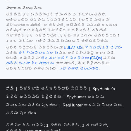
-----
సాధారణ నిబంధనలు
తగ్గింపు ధరకు స్పైహంటర్ కోసం చేసే ఏ కొనుగోలు అయినా,
అందించబడిన తగ్గింపు సబ్‌స్క్రిప్షన్ కాలానికి మాత్రమే
చెల్లుబాటు అవుతుంది. ఆ తర్వాత, ఆటోమేటిక్ పునరుద్ధరణలు
మరియు/లేదా భవిష్యత్ కొనుగోళ్లకు అప్పటికి వర్తించే
ప్రామాణిక ధర వర్తిస్తుంది. ధరలు మారవచ్చు, అయినప్పటికీ
ధరల మార్పుల గురించి మేము మీకు ముందుగానే తెలియజేస్తాము.
అన్ని స్పైహంటర్ వెర్షన్‌లు మా
EULA/TOS
,
గోప్యతా/కుకీ విధానం
మరియు
తగ్గింపు నిబంధనలకు
మీరు అంగీకరించడంపై ఆధారపడి
ఉంటాయి. దయచేసి మా
తరచుగా అడిగే ప్రశ్నలు (FAQs)
మరియు
ముప్పు అంచనా ప్రమాణాలను
కూడా చూడండి. మీరు స్పైహంటర్‌ను
అన్‌ఇన్‌స్టాల్ చేయాలనుకుంటే,
ఎలా చేయాలో తెలుసుకోండి
.
హోమ్
ప్రోగ్రామ్ అన్‌ఇన్‌స్టాల్ స్టెప్స్
SpyHunter's
థ్రెట్ అసెస్‌మెంట్ క్రైటీరియా
SpyHunter అదనపు
నిబంధనలు మరియు షరతులు
RegHunter అదనపు నిబంధనలు
మరియు షరతులు
రిజిస్టర్డ్ ఆఫీస్: 1 కాజిల్ స్ట్రీట్, 3 వ అంతస్తు,