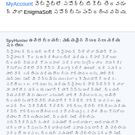
MyAccount
వెబ్‌సైట్‌లో సపోర్ట్ టికెట్ తెరవడం
ద్వారా EnigmaSoft సపోర్ట్‌ను సంప్రదించవచ్చు.
SpyHunter ఉచిత ట్రయల్: ముఖ్యమైన నిబంధనలు మరియు
షరతులు
స్పైహంటర్ ట్రయల్ అనేది స్పైహంటర్ ప్రో లేదా మ్యాక్ కోసం
స్పైహంటర్ కొరకు ఉద్దేశించబడింది మరియు ఒకేసారి 7-రోజుల
ట్రయల్ వ్యవధి కోసం బహుళ పరికరాలను (ప్రచార సామగ్రి/
కొనుగోలు పేజీలో పేర్కొన్న విధంగా) కలిగి ఉంటుంది. ఇది సమగ్ర
మాల్వేర్ గుర్తింపు మరియు తొలగింపు కార్యాచరణను, మాల్వేర్
ముప్పుల నుండి మీ సిస్టమ్‌ను చురుకుగా రక్షించడానికి అధిక-
పనితీరు గల గార్డులను, మరియు స్పైహంటర్ హెల్ప్‌డెస్క్ ద్వారా
మా సాంకేతిక మద్దతు బృందానికి యాక్సెస్‌ను అందిస్తుంది. ట్రయల్
వ్యవధిలో మీకు ముందుగా ఎటువంటి ఛార్జీ విధించబడదు, అయితే
ట్రయల్‌ను యాక్టివేట్ చేయడానికి క్రెడిట్ కార్డ్ అవసరం. (ఈ
ఆఫర్ కింద ప్రీపెయిడ్ క్రెడిట్ కార్డ్‌లు, డెబిట్ కార్డ్‌లు మరియు
గిఫ్ట్ కార్డ్‌లు ఆమోదించబడకపోవచ్చు.) ఒకవేళ మీరు కొనుగోలు
చేయాలని నిర్ణయించుకుంటే, ట్రయల్ నుండి చెల్లింపు
సబ్‌స్క్రిప్షన్‌కు మారే సమయంలో నిరంతరాయంగా, అంతరాయం లేని
భద్రతా రక్షణను నిర్ధారించడంలో సహాయపడటానికి మీ చెల్లింపు
పద్ధతి అవసరం. ట్రయల్ సమయంలో మీ చెల్లింపు పద్ధతి నుండి