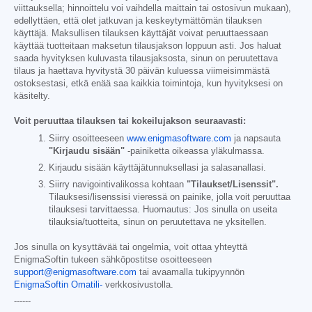
viittauksella; hinnoittelu voi vaihdella maittain tai ostosivun mukaan),
edellyttäen, että olet jatkuvan ja keskeytymättömän tilauksen
käyttäjä. Maksullisen tilauksen käyttäjät voivat peruuttaessaan
käyttää tuotteitaan maksetun tilausjakson loppuun asti. Jos haluat
saada hyvityksen kuluvasta tilausjaksosta, sinun on peruutettava
tilaus ja haettava hyvitystä 30 päivän kuluessa viimeisimmästä
ostoksestasi, etkä enää saa kaikkia toimintoja, kun hyvityksesi on
käsitelty.
Voit peruuttaa tilauksen tai kokeilujakson seuraavasti:
Siirry osoitteeseen
www.enigmasoftware.com
ja napsauta
"Kirjaudu sisään"
-painiketta oikeassa yläkulmassa.
Kirjaudu sisään käyttäjätunnuksellasi ja salasanallasi.
Siirry navigointivalikossa kohtaan
"Tilaukset/Lisenssit".
Tilauksesi/lisenssisi vieressä on painike, jolla voit peruuttaa
tilauksesi tarvittaessa. Huomautus: Jos sinulla on useita
tilauksia/tuotteita, sinun on peruutettava ne yksitellen.
Jos sinulla on kysyttävää tai ongelmia, voit ottaa yhteyttä
EnigmaSoftin tukeen sähköpostitse osoitteeseen
support@enigmasoftware.com
tai avaamalla tukipyynnön
EnigmaSoftin Omatili-
verkkosivustolla.
------