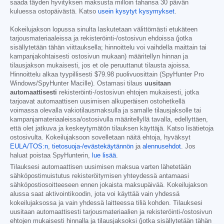
saada täyden hyvityksen maksusta milloin tahansa 30 päivän
kuluessa ostopäivästä. Katso
usein kysytyt kysymykset
.
Kokeilujakson lopussa sinulta laskutetaan välittömästi etukäteen
tarjousmateriaaleissa ja rekisteröinti-/ostosivun ehdoissa (jotka
sisällytetään tähän viittauksella; hinnoittelu voi vaihdella maittain tai
kampanjakohtaisesti ostosivun mukaan) määritellyn hinnan ja
tilausjakson mukaisesti, jos et ole peruuttanut tilausta ajoissa.
Hinnoittelu alkaa tyypillisesti
$79.98
puolivuosittain (SpyHunter Pro
Windows/SpyHunter Macille). Ostamasi tilaus
uusitaan
automaattisesti
rekisteröinti-/ostosivun ehtojen mukaisesti, jotka
tarjoavat automaattisen uusimisen alkuperäisen ostohetkellä
voimassa olevalla vakiotilausmaksulla ja samalle tilausjaksolle tai
kampanjamateriaaleissa/ostosivulla määritellyllä tavalla, edellyttäen,
että olet jatkuva ja keskeytymätön tilauksen käyttäjä. Katso lisätietoja
ostosivulta. Kokeilujaksoon sovelletaan näitä ehtoja, hyväksyt
EULA/TOS:n
,
tietosuoja-/evästekäytännön
ja
alennusehdot
. Jos
haluat poistaa SpyHunterin,
lue lisää
.
Tilauksesi automaattisen uusimisen maksua varten lähetetään
sähköpostimuistutus rekisteröitymisen yhteydessä antamaasi
sähköpostiosoitteeseen ennen jokaista maksupäivää. Kokeilujakson
alussa saat aktivointikoodin, jota voi käyttää vain yhdessä
kokeilujaksossa ja vain yhdessä laitteessa tiliä kohden. Tilauksesi
uusitaan automaattisesti tarjousmateriaalien ja rekisteröinti-/ostosivun
ehtojen mukaisesti hinnalla ja tilausjaksoksi (jotka sisällytetään tähän