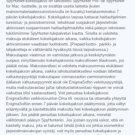
SpyHunter-kokeilujakso on tarkoitettu SpyHunter Pro- tai SpyHunter
for Mac -tuotteille, ja se sisältää useita laitteita (kuten
mainosmateriaaleissa/ostosivulla on kuvattu) kertaluonteiseksi 7
päivän kokeilujaksoksi. Kokeilujakso tarjoaa kattavat haittaohjelmien
tunnistus- ja poistotoiminnot, tehokkaat suojaukset järjestelmän
aktiiviseen suojaamiseen haittaohjelmauhilta sekä pääsyn tekniseen
tukitiimiimme SpyHunter-tukipalvelun kautta. Sinulta ei veloiteta
maksuja etukäteen kokeilujakson aikana, vaikka kokeilujakson
aktivoimiseen vaaditaan luottokortti. (Prepaid-luotto-, pankki- ja
lahjakortteja ei välttämättä hyväksytä tässä tarjouksessa.)
Maksutapasi vaatimus on varmistaa jatkuva ja keskeytymätön
suojaus siirryttäessäsi kokeilujaksosta maksulliseen tilaukseen, jos
päätät ostaa. Maksutavaltasi ei veloiteta maksusummaa etukäteen
kokeilujakson aikana, vaikka rahoituslaitoksellesi voidaan lähettää
valtuutuspyyntöjä maksutapasi voimassaolon varmistamiseksi
(tällaiset valtuutuspyynnöt eivät ole EnigmaSoftin veloituspyyntöjä,
mutta maksutavastasi ja/tai rahoituslaitoksestasi riippuen ne voivat
vaikuttaa tilisi saatavuuteen). Voit peruuttaa kokeilujaksosi
EnigmaSoftin verkkosivuston Oma tili -osiossa tai ottamalla yhteyttä
EnigmaSoftiin ennen 7 päivän kokeilujakson päättymistä, jotta vältyt
erääntyvältä ja käsiteltävältä maksulta heti kokeilujakson päättymisen
jälkeen. Jos päätät peruuttaa kokeilujakson aikana, menetät
välittömästi pääsyn SpyHunteriin. Jos jostain syystä uskot, että on
käsitelty maksu, jota et halunnut tehdä (mikä voi johtua esimerkiksi
järjestelmänvalvojan syistä), voit myös peruuttaa kokeilujakson ja