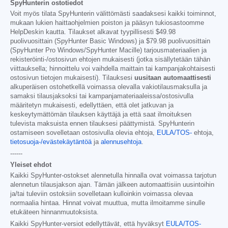
SpyHunterin ostotiedot
Voit myös tilata SpyHunterin välittömästi saadaksesi kaikki toiminnot,
mukaan lukien haittaohjelmien poiston ja pääsyn tukiosastoomme
HelpDeskin kautta. Tilaukset alkavat tyypillisesti
$49.98
puolivuosittain (SpyHunter Basic Windows) ja
$79.98
puolivuosittain
(SpyHunter Pro Windows/SpyHunter Macille) tarjousmateriaalien ja
rekisteröinti-/ostosivun ehtojen mukaisesti (jotka sisällytetään tähän
viittauksella; hinnoittelu voi vaihdella maittain tai kampanjakohtaisesti
ostosivun tietojen mukaisesti). Tilauksesi
uusitaan automaattisesti
alkuperäisen ostohetkellä voimassa olevalla vakiotilausmaksulla ja
samaksi tilausjaksoksi tai kampanjamateriaaleissa/ostosivulla
määritetyn mukaisesti, edellyttäen, että olet jatkuvan ja
keskeytymättömän tilauksen käyttäjä ja että saat ilmoituksen
tulevista maksuista ennen tilauksesi päättymistä. SpyHunterin
ostamiseen sovelletaan ostosivulla olevia ehtoja,
EULA/TOS-
ehtoja,
tietosuoja-/evästekäytäntöä
ja
alennusehtoja
.
------
Yleiset ehdot
Kaikki SpyHunter-ostokset alennetulla hinnalla ovat voimassa tarjotun
alennetun tilausjakson ajan. Tämän jälkeen automaattisiin uusintoihin
ja/tai tuleviin ostoksiin sovelletaan kulloinkin voimassa olevaa
normaalia hintaa. Hinnat voivat muuttua, mutta ilmoitamme sinulle
etukäteen hinnanmuutoksista.
Kaikki SpyHunter-versiot edellyttävät, että hyväksyt
EULA/TOS-