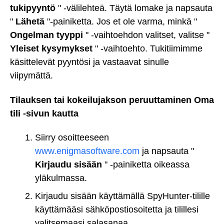
tukipyyntö
" -välilehteä. Täytä lomake ja napsauta
"
Lähetä
"-painiketta. Jos et ole varma, minkä "
Ongelman tyyppi
" -vaihtoehdon valitset, valitse "
Yleiset kysymykset
" -vaihtoehto. Tukitiimimme
käsittelevät pyyntösi ja vastaavat sinulle
viipymättä.
Tilauksen tai kokeilujakson peruuttaminen Oma
tili -sivun kautta
Siirry osoitteeseen
www.enigmasoftware.com
ja napsauta "
Kirjaudu sisään
" -painiketta oikeassa
yläkulmassa.
Kirjaudu sisään käyttämällä SpyHunter-tilille
käyttämääsi sähköpostiosoitetta ja tilillesi
valitsemaasi salasanaa.