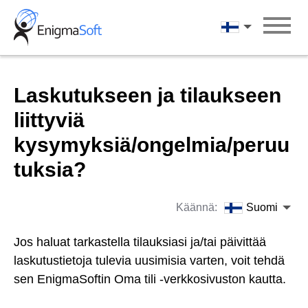
Skip
to
Suomi
content
Laskutukseen ja tilaukseen
liittyviä
kysymyksiä/ongelmia/peruu
tuksia?
Käännä:
Suomi
Jos haluat tarkastella tilauksiasi ja/tai päivittää
laskutustietoja tulevia uusimisia varten, voit tehdä
sen EnigmaSoftin Oma tili -verkkosivuston kautta.