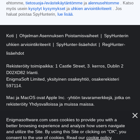
ehtomme,
tietosuoja-/evästekäytäntömme
ja
alennusehtomme
. Katso
myös usein
kysytyt kysymykset
ja
uhkien arviointikriteerit
. Jos
haluat poistaa SpyHunterin,
lue lisää
.
Koti
Ohjelman Asennuksen Poistamisvaiheet
SpyHunterin
uhkien arviointikriteerit
SpyHunter-lisäehdot
RegHunter-
lisäehdot
Rekisteröity toimipaikka: 1 Castle Street, 3. kerros, Dublin 2
D02XD82 Irlanti.
EnigmaSoft Limited, yksityinen osakeyhtiö, osakerekisteri
597114.
Mac ja MacOS ovat Apple Inc. -yhtiön tavaramerkkejä, jotka on
rekisteröity Yhdysvalloissa ja muissa maissa.
Tekijänoikeudet 2016-
2026
. EnigmaSoft Ltd. Kaikki oikeudet
Enigmasoftware.com uses cookies to provide you with a
pidätetään.
better browsing experience and analyze how users navigate
and utilize the Site. By using this Site or clicking on "OK", you
consent to the use of cookies. Read our
cookie policy
.