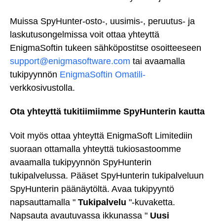
Muissa SpyHunter-osto-, uusimis-, peruutus- ja
laskutusongelmissa voit ottaa yhteyttä
EnigmaSoftin tukeen sähköpostitse osoitteeseen
support@enigmasoftware.com
tai avaamalla
tukipyynnön
EnigmaSoftin Omatili-
verkkosivustolla.
Ota yhteyttä tukitiimiimme SpyHunterin kautta
Voit myös ottaa yhteyttä EnigmaSoft Limitediin
suoraan ottamalla yhteyttä tukiosastoomme
avaamalla tukipyynnön SpyHunterin
tukipalvelussa. Pääset SpyHunterin tukipalveluun
SpyHunterin päänäytöltä. Avaa tukipyyntö
napsauttamalla "
Tukipalvelu
"-kuvaketta.
Napsauta avautuvassa ikkunassa "
Uusi