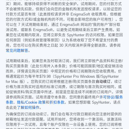
买）期间，能够持续获得不间断的安全保护。试用期间，您的付款方式
不会被预先扣款，但我们会向您的金融机构发送授权请求，以验证您的
付款方式是否有效（此类授权请求并非 EnigmaSoft 收取费用，但根据
您的付款方式和/或金融机构的不同，可能会影响您的账户可用性）。您
可以在 7 天试用期结束前，通过 EnigmaSoft 网站的“我的账户”部分取
消试用，或联系 EnigmaSoft，以避免试用期结束后立即产生费用。如
果您在试用期内取消，您将立即失去 SpyHunter 的访问权限。如果您因
任何原因（例如系统管理等原因）认为系统收取了您不希望支付的费
用，您也可以在购买费用之日起 30 天内取消并获得全额退款。请参阅
常见问题解答
。
试用期结束后，如果您未及时取消订阅，我们将立即按产品资料和注册/
购买页面条款（此处引用并入本条款；价格可能因国家/地区或促销活动
而异，详情请见购买页面）中规定的价格和订阅期限向您收取费用。价
格通常起价为每半年
$79.98
（SpyHunter Pro Windows 版/SpyHunter
for Mac 版）。您购买的订阅将根据注册/购买页面条款
自动续订
，续订
价格为首次购买时适用的标准订阅费，续订期限与首次购买时相同，或
如促销资料/购买页面中所述，前提是您是连续不间断的订阅用户。详情
请参阅购买页面。试用须遵守本条款、您同意的最终用户
许可协议/服务
条款
、
隐私/Cookie 政策
和
折扣条款
。如果您想卸载 SpyHunter，请点
击此处
了解如何操作
。
为确保您的订阅自动续订，我们会在每次付款日期前向您注册时提供的
邮箱地址发送付款提醒。试用开始时，您将收到一个激活码，该激活码
仅限用于一次试用，且每个账户仅限在一台设备上使用。您的订阅将根