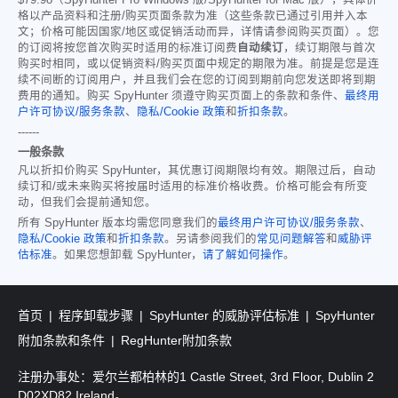
$79.98
（SpyHunter Pro Windows 版/SpyHunter for Mac 版），具体价
格以产品资料和注册/购买页面条款为准（这些条款已通过引用并入本
文；价格可能因国家/地区或促销活动而异，详情请参阅购买页面）。您
的订阅将按您首次购买时适用的标准订阅费
自动续订
，续订期限与首次
购买时相同，或以促销资料/购买页面中规定的期限为准。前提是您是连
续不间断的订阅用户，并且我们会在您的订阅到期前向您发送即将到期
费用的通知。购买 SpyHunter 须遵守购买页面上的条款和条件、
最终用
户许可协议/服务条款
、
隐私/Cookie 政策
和
折扣条款
。
------
一般条款
凡以折扣价购买 SpyHunter，其优惠订阅期限均有效。期限过后，自动
续订和/或未来购买将按届时适用的标准价格收费。价格可能会有所变
动，但我们会提前通知您。
所有 SpyHunter 版本均需您同意我们的
最终用户许可协议/服务条款
、
隐私/Cookie 政策
和
折扣条款
。另请参阅我们的
常见问题解答
和
威胁评
估标准
。如果您想卸载 SpyHunter，
请了解如何操作
。
首页
程序卸载步骤
SpyHunter 的威胁评估标准
SpyHunter
附加条款和条件
RegHunter附加条款
注册办事处：爱尔兰都柏林的1 Castle Street, 3rd Floor, Dublin 2
D02XD82 Ireland。