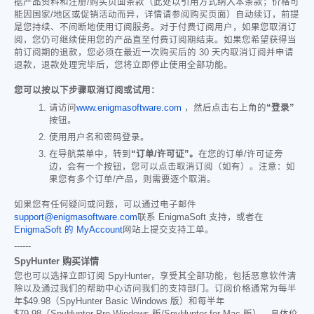
据产品资料和注册/购买页面条款（此处以引用方式纳入本条款；价格可
能因国家/地区或促销活动而异，详情请参阅购买页面）自动续订，前提
是您持续、不间断地使用订阅服务。对于付费订阅用户，如果您取消订
阅，您仍可继续使用您的产品直至付费订阅期结束。如果您希望获得当
前订阅期的退款，您必须在最近一次购买后的 30 天内取消订阅并申请
退款，退款处理完毕后，您将立即停止使用全部功能。
您可以按以下步骤取消订阅或试用：
请访问
www.enigmasoftware.com
，然后点击右上角的
“登录”
按钮。
使用用户名和密码登录。
在导航菜单中，转到
“订单/许可证”。
在您的订单/许可证旁
边，会有一个按钮，您可以点击取消订阅（如有）。注意：如
果您有多个订单/产品，则需要逐个取消。
如果您有任何疑问或问题，可以通过电子邮件
support@enigmasoftware.com
联系 EnigmaSoft 支持，或者在
EnigmaSoft 的 MyAccount
网站上提交支持工单。
------
SpyHunter 购买详情
您也可以选择立即订阅 SpyHunter，享受其全部功能，包括恶意软件清
除以及通过我们的帮助中心访问我们的支持部门。订阅价格通常为每半
年
$49.98
（SpyHunter Basic Windows 版）和每半年