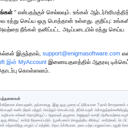
மங்கள்
" என்பதற்குச் செல்லவும். உங்கள் ஆர்டர்/உரிமத்திற
ை ரத்து செய்ய ஒரு பொத்தான் உள்ளது. குறிப்பு: உங்கள
 அவற்றை நீங்கள் தனிப்பட்ட அடிப்படையில் ரத்து செய்ய
கல்கள் இருந்தால்,
support@enigmasoftware.com
என
ft இன் MyAccount
இணையதளத்தில் ஆதரவு டிக்கெட
ொடர்பு கொள்ளலாம்.
ிபந்தனைகள்
்கிற்கான ஸ்பைஹன்டருக்கானது. இது ஒரு முறை மட்டுமேயான 7-நாள் சோதனைக் கால
 தீம்பொருள் கண்டறிதல் மற்றும் அகற்றும் செயல்பாடு, தீம்பொருள் அச்சுறுத்தல்களிலிர
்க் வழியாக எங்கள் தொழில்நுட்ப ஆதரவுக் குழுவை அணுகும் வசதி ஆகியவற்றை வழங
கிரெடிட் கார்டு தேவைப்படும். (முன்பணம் செலுத்திய கிரெடிட் கார்டுகள், டெபிட் க
ணச் சந்தாவிற்கு மாறும் பட்சத்தில், தொடர்ச்சியான, தடையற்ற பாதுகாப்பை உறுத