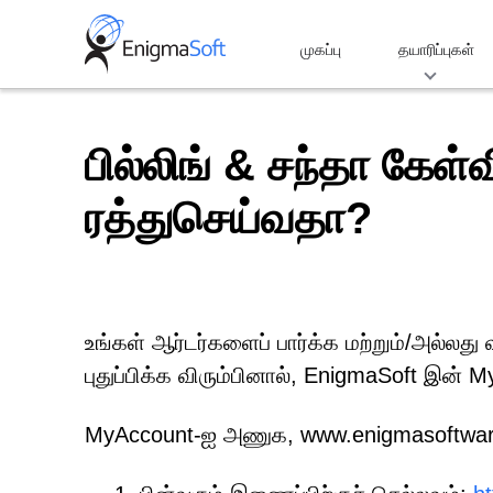
Skip
to
முகப்பு
தயாரிப்புகள்
content
பில்லிங் & சந்தா கேள்வ
ரத்துசெய்வதா?
உங்கள் ஆர்டர்களைப் பார்க்க மற்றும்/அல்லது 
புதுப்பிக்க விரும்பினால், EnigmaSoft இன்
MyAccount-ஐ அணுக, www.enigmasoftware.co