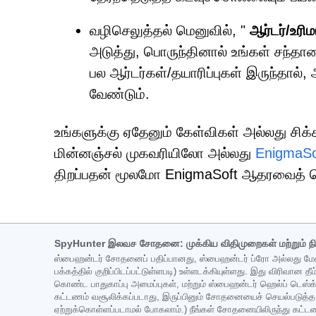
வழிசெலுத்தல் மெனுவில், "
ஆர்டர்/உரி
அடுத்து, பொருந்தினால் உங்கள் சந்தாவ
பல ஆர்டர்கள்/தயாரிப்புகள் இருந்தால்,
வேண்டும்.
உங்களுக்கு ஏதேனும் கேள்விகள் அல்லது சிக்
மின்னஞ்சல் முகவரியிலோ அல்லது
EnigmaSo
திறப்பதன் மூலமோ EnigmaSoft ஆதரவைத் த
SpyHunter இலவச சோதனை: முக்கிய விதிமுறைகள் மற்றும் ந
ஸ்பைஹன்டர் சோதனைப் பதிப்பானது, ஸ்பைஹன்டர் ப்ரோ அல்லது மேக
பக்கத்தில் குறிப்பிடப்பட்டுள்ளபடி) உள்ளடக்கியுள்ளது. இது விரிவான
கொண்ட பாதுகாப்பு அமைப்புகள், மற்றும் ஸ்பைஹன்டர் ஹெல்ப் டெஸ
கட்டணம் வசூலிக்கப்படாது, இருப்பினும் சோதனையைச் செயல்படுத்த ஒரு 
ஏற்றுக்கொள்ளப்படாமல் போகலாம்.) நீங்கள் சோதனையிலிருந்து கட்ட