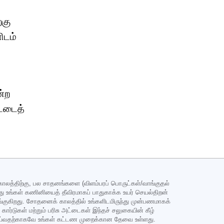
்கு
ிடம்
்ற
்டைத்
த்திற்கு, பல சாதனங்களை (விளம்பரப் பொருட்கள்/வாங்குதல்
ுந்து உங்கள் கணினியைத் தீவிரமாகப் பாதுகாக்க உயர் செயல்திறன்
்குகிறது. சோதனைக் காலத்தில் உங்களிடமிருந்து முன்பணமாகக்
ார்டுகள் மற்றும் பரிசு அட்டைகள் இந்தச் சலுகையின் கீழ்
ி செய்வதற்காகவே உங்கள் கட்டண முறைக்கான தேவை உள்ளது.