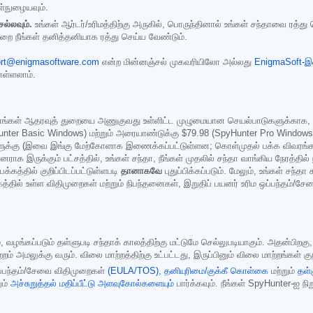
ள்நுழையவும்.
ெல்லவும்.
உங்கள் ஆர்டர்/உரிமத்திற்கு அருகில், பொருந்தினால் உங்கள் சந்தாவை ரத்து
ற்றை நீங்கள் தனித்தனியாக ரத்து செய்ய வேண்டும்.
rt@enigmasoftware.com
என்ற மின்னஞ்சல் முகவரியிலோ அல்லது
EnigmaSoft-இ
ள்ளலாம்.
க எங்கள் ஆதரவுத் துறையை அணுகுவது உள்ளிட்ட முழுமையான செயல்பாடுகளுக்காக, Spy
nter Basic Windows) மற்றும் அரையாண்டுக்கு
$79.98
(SpyHunter Pro Windows/
ைகளுக்கு (இவை இங்கு மேற்கோளாக இணைக்கப்பட்டுள்ளன; கொள்முதல் பக்க விவரங்கள
னராக இருக்கும் பட்சத்தில், உங்கள் சந்தா, நீங்கள் முதலில் சந்தா வாங்கிய நேரத
கத்தில் குறிப்பிடப்பட்டுள்ளபடி
தானாகவே
புதுப்பிக்கப்படும். மேலும், உங்கள் சந்
கத்தில் உள்ள விதிமுறைகள் மற்றும் நிபந்தனைகள், இறுதிப் பயனர் உரிம ஒப்பந்தம்/
்கப்படும் தள்ளுபடி சந்தாக் காலத்திற்கு மட்டுமே செல்லுபடியாகும். அதன்பிறகு, தான
லுக்கு வரும். விலை மாற்றத்திற்கு உட்பட்டது, இருப்பினும் விலை மாற்றங்கள் குறி
ஒப்பந்தம்/சேவை விதிமுறைகள்
(EULA/TOS)
,
தனியுரிமை/குக்கீ கொள்கை
மற்றும்
தள்
ும்
அச்சுறுத்தல் மதிப்பீட்டு அளவுகோல்களையும்
பார்க்கவும். நீங்கள் SpyHunter-ஐ நி