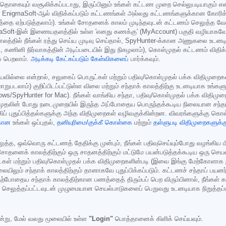
யும் வசூலிக்கப்படாது, இருப்பினும் உங்கள் கட்டண முறை செல்லுபடியாகும் என்பதை
கள் EnigmaSoft-ஆல் விதிக்கப்படும் கட்டணங்கள் அல்லது கட்டணங்களுக்கான கோரி
கத்தை ஏற்படுத்தலாம்). உங்கள் சோதனைக் காலம் முடிந்தவுடன் கட்டணம் செலுத்த வே
gmaSoft-இன் இணையதளத்தில் உள்ள 'எனது கணக்கு' (MyAccount) பகுதி வழியா
்தில் நீங்கள் ரத்து செய்ய முடிவு செய்தால், SpyHunter-க்கான அணுகலை உடனடியா
, கணினி நிர்வாகத்தின் அடிப்படையில் இது நிகழலாம்), கொள்முதல் கட்டணம் விதிக்கப்
ப் பெறலாம்.
அடிக்கடி கேட்கப்படும் கேள்விகளைப்
பார்க்கவும்.
செய்யவில்லை என்றால், சலுகைப் பொருட்கள் மற்றும் பதிவு/கொள்முதல் பக்க விதி
றுபடலாம்) குறிப்பிடப்பட்டுள்ள விலை மற்றும் சந்தாக் காலத்திற்கு உடனடியாக உங்க
s/SpyHunter for Mac). நீங்கள் வாங்கிய சந்தா, பதிவு/கொள்முதல் பக்க விதிமு
்முதலின் போது நடைமுறையில் இருந்த அப்போதைய பொருந்தக்கூடிய நிலையான சந்தாக் 
யங்கிப் புதுப்பித்தல்களுக்கு அந்த விதிமுறைகள் வழிவகுக்கின்றன. விவரங்களுக்கு 
்கான
உங்கள் ஒப்புதல்,
தனியுரிமை/குக்கீ கொள்கை
மற்றும்
தள்ளுபடி விதிமுறைகளுக்க
ுத்த, ஒவ்வொரு கட்டணத் தேதிக்கு முன்பும், நீங்கள் பதிவுசெய்யும்போது வழங்கிய ம
ைக் காலத்திற்கும் ஒரு சாதனத்திற்கும் மட்டுமே பயன்படுத்தக்கூடிய ஒரு செயல்படு
ருட்கள் மற்றும் பதிவு/கொள்முதல் பக்க விதிமுறைகளின்படி (இவை இங்கு மேற்கோளா
ிலும் சந்தாக் காலத்திற்கும் தானாகவே புதுப்பிக்கப்படும். கட்டணச் சந்தாப் பயனர்
 தற்போதைய சந்தாக் காலத்திற்கான பணத்தைத் திரும்பப் பெற விரும்பினால், நீங்கள்
பச் செலுத்தப்பட்டவுடன் முழுமையான செயல்பாடுகளைப் பெறுவது உடனடியாக நிறுத்தப்ப
று, மேல் வலது மூலையில் உள்ள
"Login"
பொத்தானைக் கிளிக் செய்யவும்.