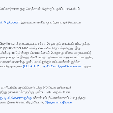
 செய்வதற்கான ஒரு பொத்தான் இருக்கும். குறிப்பு: உங்களிடம்
ன் MyAccount
இணையதளத்தில் ஒரு ஆதரவு டிக்கெட்டைத்
Hunter-க்கு உடனடியாக சந்தா செலுத்தும் வாய்ப்பும் உங்களுக்கு
SpyHunter for Mac) என்ற விலையில் தொடங்குகிறது. இது
ின்படி நாடு அல்லது விளம்பரத்தைப் பொறுத்து விலை மாறுபடலாம்)
்தில் நடைமுறையில் இருந்த அப்போதைய நிலையான சந்தாக் கட்டணத்தில்,
தா காலாவதியாவதற்கு முன்பு வரவிருக்கும் கட்டணங்கள் குறித்த
சேவை விதிமுறைகள்
(EULA/TOS)
,
தனியுரிமை/குக்கீ கொள்கை
மற்றும்
ியங்கிப் புதுப்பிப்புகள் மற்றும்/அல்லது எதிர்காலக்
த்து நாங்கள் உங்களுக்கு முன்கூட்டியே அறிவிப்போம்.
ளுபடி விதிமுறைகளுக்கு
நீங்கள் ஒப்புக்கொள்வதைப் பொறுத்தது.
றுவல் நீக்கம் செய்ய விரும்பினால்,
அதற்கான வழியைத்