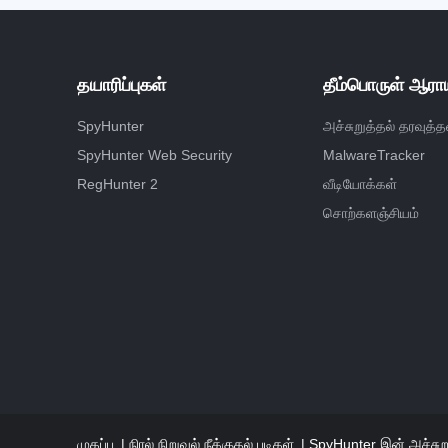
தயாரிப்புகள்
தீம்பொருள் ஆராய
SpyHunter
அச்சுறுத்தல் தரவுத்த
SpyHunter Web Security
MalwareTracker
RegHunter 2
வீடியோக்கள்
சொற்களஞ்சியம்
முகப்பு
நிரல் நிறுவல் நீக்குதல் படிகள்
SpyHunter இன் அச்சுறு