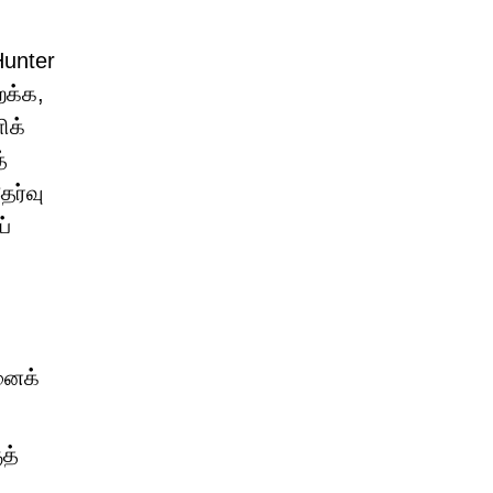
Hunter
றக்க,
ிக்
்
ேர்வு
ப்
னைக்
த்