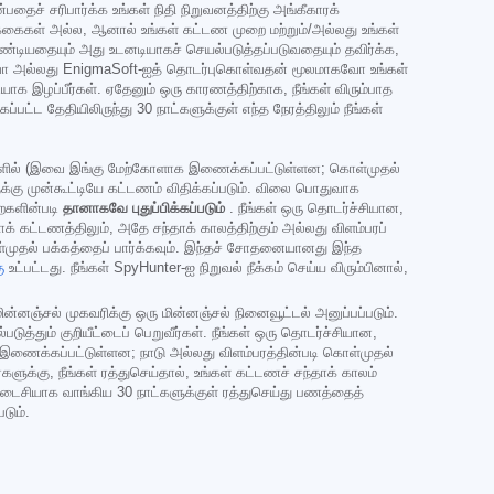
ச் சரிபார்க்க உங்கள் நிதி நிறுவனத்திற்கு அங்கீகாரக்
க்கைகள் அல்ல, ஆனால் உங்கள் கட்டண முறை மற்றும்/அல்லது உங்கள்
ண்டியதையும் அது உடனடியாகச் செயல்படுத்தப்படுவதையும் தவிர்க்க,
கவோ அல்லது EnigmaSoft-ஐத் தொடர்புகொள்வதன் மூலமாகவோ உங்கள்
க இழப்பீர்கள். ஏதேனும் ஒரு காரணத்திற்காக, நீங்கள் விரும்பாத
பட்ட தேதியிலிருந்து 30 நாட்களுக்குள் எந்த நேரத்திலும் நீங்கள்
முறைகளில் (இவை இங்கு மேற்கோளாக இணைக்கப்பட்டுள்ளன; கொள்முதல்
ளுக்கு முன்கூட்டியே கட்டணம் விதிக்கப்படும். விலை பொதுவாக
றைகளின்படி
தானாகவே புதுப்பிக்கப்படும்
. நீங்கள் ஒரு தொடர்ச்சியான,
கட்டணத்திலும், அதே சந்தாக் காலத்திற்கும் அல்லது விளம்பரப்
கொள்முதல் பக்கத்தைப் பார்க்கவும். இந்தச் சோதனையானது இந்த
ு
உட்பட்டது. நீங்கள் SpyHunter-ஐ நிறுவல் நீக்கம் செய்ய விரும்பினால்,
ின்னஞ்சல் முகவரிக்கு ஒரு மின்னஞ்சல் நினைவூட்டல் அனுப்பப்படும்.
த்தும் குறியீட்டைப் பெறுவீர்கள். நீங்கள் ஒரு தொடர்ச்சியான,
க இணைக்கப்பட்டுள்ளன; நாடு அல்லது விளம்பரத்தின்படி கொள்முதல்
களுக்கு, நீங்கள் ரத்துசெய்தால், உங்கள் கட்டணச் சந்தாக் காலம்
 கடைசியாக வாங்கிய 30 நாட்களுக்குள் ரத்துசெய்து பணத்தைத்
டும்.