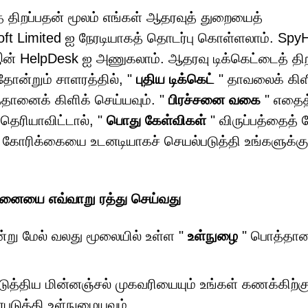
் திறப்பதன் மூலம் எங்கள் ஆதரவுத் துறையைத்
ft Limited ஐ நேரடியாகத் தொடர்பு கொள்ளலாம். Spy
இன் HelpDesk ஐ அணுகலாம். ஆதரவு டிக்கெட்டைத் தி
தோன்றும் சாளரத்தில், "
புதிய டிக்கெட்
" தாவலைக் கிள
தானைக் கிளிக் செய்யவும். "
பிரச்சனை வகை
" எதைத
 தெரியாவிட்டால், "
பொது கேள்விகள்
" விருப்பத்தைத் த
் கோரிக்கையை உடனடியாகச் செயல்படுத்தி உங்களுக்கு
னையை எவ்வாறு ரத்து செய்வது
ன்று மேல் வலது மூலையில் உள்ள "
உள்நுழை
" பொத்தா
டுத்திய மின்னஞ்சல் முகவரியையும் உங்கள் கணக்கிற்கு
படுத்தி உள்நுழையவும்.