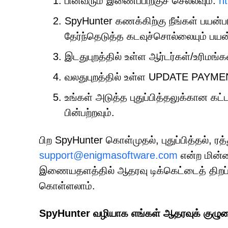
பின்வரும் இணைப்பிற்குச் செல்லவும்:
h
SpyHunter கணக்கிற்கு நீங்கள் பயன்ப
தேர்ந்தெடுத்த கடவுச்சொல்லையும் பயன்
இடதுபுறத்தில் உள்ள ஆர்டர்கள்/உரிமங்க
வலதுபுறத்தில் உள்ள UPDATE PAYME
உங்கள் அடுத்த புதுப்பித்தலுக்கான க
பின்பற்றவும்.
பிற SpyHunter கொள்முதல், புதுப்பித்தல், ரத்த
support@enigmasoftware.com
என்ற மின்
இணையதளத்தில் ஆதரவு டிக்கெட்டைத் திற
கொள்ளலாம்.
SpyHunter வழியாக எங்கள் ஆதரவுக் குழுவ