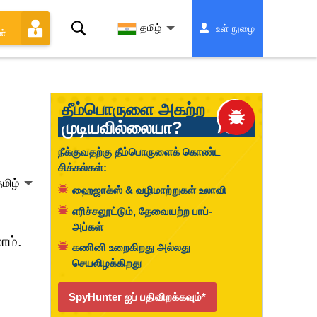
தேடல்
தமிழ்
உள் நுழை
ள்
தீம்பொருளை அகற்ற
முடியவில்லையா?
நீக்குவதற்கு தீம்பொருளைக் கொண்ட
சிக்கல்கள்:
மிழ்
ஹைஜாக்ஸ் & வழிமாற்றுகள் உலாவி
எரிச்சலூட்டும், தேவையற்ற பாப்-
அப்கள்
ாம்.
கணினி உறைகிறது அல்லது
செயலிழக்கிறது
SpyHunter ஐப் பதிவிறக்கவும்*