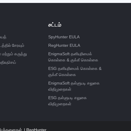
சட்டம்
ைத்
SpyHunter EULA
த்தில் சேரவும்
RegHunter EULA
ற்றும் கருத்து
EnigmaSoft தனியுரிமைக்
கொள்கை & குக்கீ கொள்கை
திவுசெய்
ESG தனியுரிமைக் கொள்கை &
குக்கீ கொள்கை
EnigmaSoft தள்ளுபடி சலுகை
விதிமுறைகள்
ESG தள்ளுபடி சலுகை
விதிமுறைகள்
 நிபந்தனைகள்
RegHunter