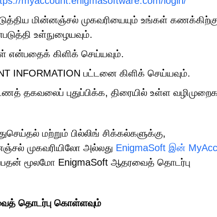
ttps://myaccount.enigmasoftware.com/login/
டுத்திய மின்னஞ்சல் முகவரியையும் உங்கள் கணக்கிற்கு
படுத்தி உள்நுழையவும்.
ள் என்பதைக் கிளிக் செய்யவும்.
NT INFORMATION பட்டனை கிளிக் செய்யவும்.
ட்டணத் தகவலைப் புதுப்பிக்க, திரையில் உள்ள வழிமுறை
ுசெய்தல் மற்றும் பில்லிங் சிக்கல்களுக்கு,
னஞ்சல் முகவரியிலோ அல்லது
EnigmaSoft இன் MyAcc
ப்பதன் மூலமோ EnigmaSoft ஆதரவைத் தொடர்பு
ைத் தொடர்பு கொள்ளவும்