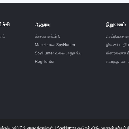
்ச்சி
ஆதரவு
நிறுவனம்
ளம்
ஸ்பைஹண்டர் 5
செய்தியறைய
Mac க்கான SpyHunter
இணைப்பு திட்ட
SpyHunter வலை பாதுகாப்பு
விசாரணைகள் ம
RegHunter
தகாதது என ப
த்தல் மதிப்பீட்டு அளவுகோல்கள்
SpyHunter கூடுதல் விதிமுறைகள் மற்றும்