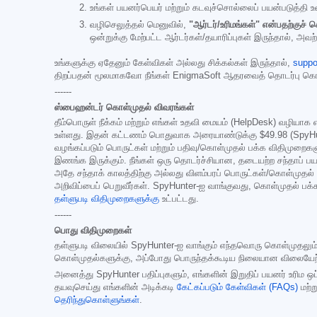
உங்கள் பயனர்பெயர் மற்றும் கடவுச்சொல்லைப் பயன்படுத்தி உ
வழிசெலுத்தல் மெனுவில்,
"ஆர்டர்/உரிமங்கள்" என்பதற்குச் ச
ஒன்றுக்கு மேற்பட்ட ஆர்டர்கள்/தயாரிப்புகள் இருந்தால், அவ
உங்களுக்கு ஏதேனும் கேள்விகள் அல்லது சிக்கல்கள் இருந்தால்,
suppo
திறப்பதன் மூலமாகவோ நீங்கள் EnigmaSoft ஆதரவைத் தொடர்பு கொ
------
ஸ்பைஹன்டர் கொள்முதல் விவரங்கள்
தீம்பொருள் நீக்கம் மற்றும் எங்கள் உதவி மையம் (HelpDesk) வழியா
உள்ளது. இதன் கட்டணம் பொதுவாக அரையாண்டுக்கு
$49.98
(SpyHu
வழங்கப்படும் பொருட்கள் மற்றும் பதிவு/கொள்முதல் பக்க விதிமுற
இணங்க இருக்கும். நீங்கள் ஒரு தொடர்ச்சியான, தடையற்ற சந்தாப் பய
அதே சந்தாக் காலத்திற்கு அல்லது விளம்பரப் பொருட்கள்/கொள்முதல் பக்
அறிவிப்பைப் பெறுவீர்கள். SpyHunter-ஐ வாங்குவது, கொள்முதல் பக்
தள்ளுபடி விதிமுறைகளுக்கு
உட்பட்டது.
------
பொது விதிமுறைகள்
தள்ளுபடி விலையில் SpyHunter-ஐ வாங்கும் எந்தவொரு கொள்முதலும், வழங
கொள்முதல்களுக்கு, அப்போது பொருந்தக்கூடிய நிலையான விலையேற்றம் அம
அனைத்து SpyHunter பதிப்புகளும், எங்களின் இறுதிப் பயனர் உரிம 
தயவுசெய்து எங்களின் அடிக்கடி
கேட்கப்படும் கேள்விகள் (FAQs)
மற்ற
தெரிந்துகொள்ளுங்கள்
.