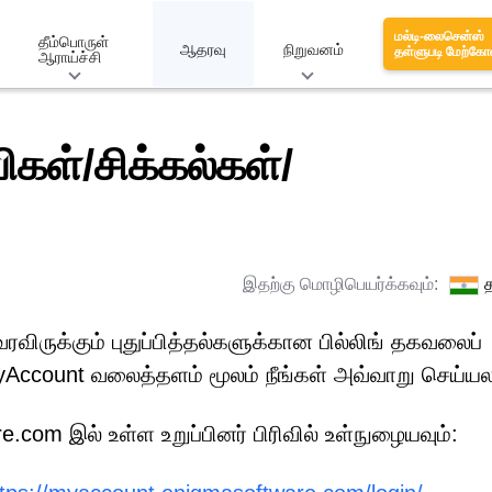
மல்டி-லைசென்ஸ்
தீம்பொருள்
ஆதரவு
நிறுவனம்
தள்ளுபடி மேற்கோ
ஆராய்ச்சி
ிகள்/சிக்கல்கள்/
இதற்கு மொழிபெயர்க்கவும்:
த
வரவிருக்கும் புதுப்பித்தல்களுக்கான பில்லிங் தகவலைப்
 MyAccount வலைத்தளம் மூலம் நீங்கள் அவ்வாறு செய்யல
m இல் உள்ள உறுப்பினர் பிரிவில் உள்நுழையவும்: