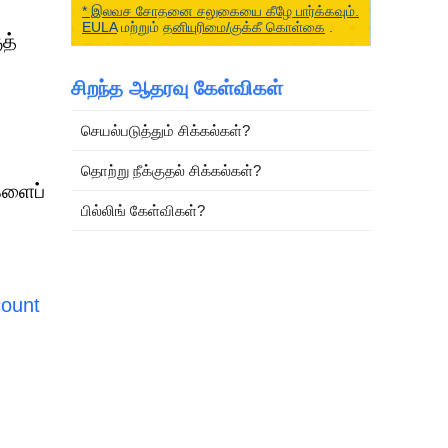
* இலவச சோதனை சலுகையை கீழே பார்க்கவும்.
EULA
மற்றும்
தனியுரிமை/குக்கீ கொள்கை
.
த்
சிறந்த ஆதரவு கேள்விகள்
செயல்படுத்தும் சிக்கல்கள்?
தொற்று நீக்குதல் சிக்கல்கள்?
களைப்
பில்லிங் கேள்விகள்?
ount