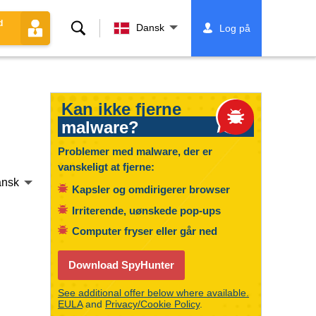
d
Søg
Dansk
Log på
Kan ikke fjerne
malware?
Problemer med malware, der er
vanskeligt at fjerne:
nsk
Kapsler og omdirigerer browser
Irriterende, uønskede pop-ups
Computer fryser eller går ned
Download SpyHunter
See additional offer below where available.
EULA
and
Privacy/Cookie Policy
.