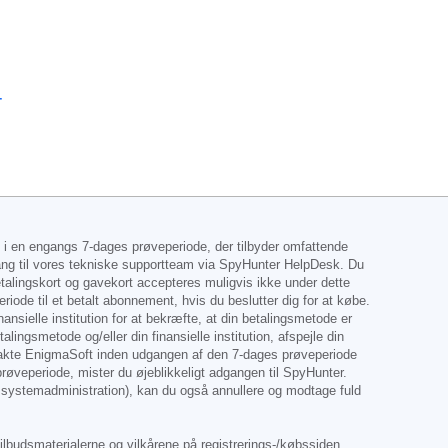
-
) i en engangs 7-dages prøveperiode, der tilbyder omfattende
gang til vores tekniske supportteam via SpyHunter HelpDesk. Du
betalingskort og gavekort accepteres muligvis ikke under dette
riode til et betalt abonnement, hvis du beslutter dig for at købe.
sielle institution for at bekræfte, at din betalingsmetode er
gsmetode og/eller din finansielle institution, afspejle din
ntakte EnigmaSoft inden udgangen af den 7-dages prøveperiode
 prøveperiode, mister du øjeblikkeligt adgangen til SpyHunter.
å systemadministration), kan du også annullere og modtage fuld
ilbudsmaterialerne og vilkårene på registrerings-/købssiden