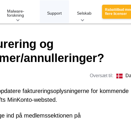
Rabattilbud me
Malware-
Support
Selskab
flere licenser
forskning
rering og
mer/annulleringer?
Oversæt til:
Da
r opdatere faktureringsoplysningerne for kommende
ofts MinKonto-websted.
ogge ind på medlemssektionen på