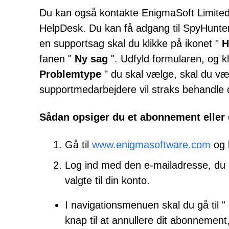
Du kan også kontakte EnigmaSoft Limited
HelpDesk. Du kan få adgang til SpyHunt
en supportsag skal du klikke på ikonet "
H
fanen "
Ny sag
". Udfyld formularen, og k
Problemtype
" du skal vælge, skal du væl
supportmedarbejdere vil straks behandle 
Sådan opsiger du et abonnement eller 
Gå til
www.enigmasoftware.com
og 
Log ind med den e-mailadresse, du 
valgte til din konto.
I navigationsmenuen skal du gå til "
knap til at annullere dit abonnement