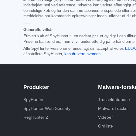
indarbejdet heri ved reference; priserne kan variere afhængigt 
oprindelige køb og for den samme abonnementsperiode eller som
meddelelse om kommende opkrævninger inden udløbet af dit abo
------
Generelle vilkår
Ethvert køb af SpyHunter til en nedsat pris er gyldigt i den ti
Priserne kan ændres, men vi vil underrette dig på forhånd om pr
Alle SpyHunter-versioner er underlagt din accept af vores
EULA
afinstallere SpyHunter,
kan du lære hvordan
.
Produkter
Malware-forsk
SpyHunter
Trusseldatabase
SpyHunter Web Security
MalwareTracker
RegHunter 2
Videoer
Ordliste