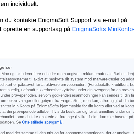
em individuelt.
an du kontakte EnigmaSoft Support via e-mail på
at oprette en supportsag på
EnigmaSofts MinKonto
gelser
l Mac og inkluderer flere enheder (som angivet i reklamematerialet/købssiden
yttelsessystemer til aktivt at beskytte dit system mod malware-trusler og ad
editkort er påkrævet for at aktivere prøveperioden. (Forudbetalte kreditkort, 
 kontinuerlig, uafbrudt sikkerhedsbeskyttelse under din overgang fra en prøvepe
 under prøveperioden, selvom godkendelsesanmodninger kan sendes til din finan
opkrævninger eller gebyrer fra EnigmaSoft, men kan, afhængigt af din betalin
afsnittet Min Konto på EnigmaSofts hjemmeside for din konto eller ved at ko
r, at din prøveperiode udløber. Hvis du beslutter dig for at annullere under din
 behandlet, som du ikke ønskede at foretage (hvilket f.eks. kan ske baseret p
øbsdatoen. Se
Ofte stillede spørgsmål
.
hånd med det samme til den pris og for abonnementsperioden, der er angivet i t