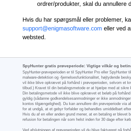
ordrer/produkter, skal du annullere d
Hvis du har spørgsmål eller problemer, k
support@enigmasoftware.com
eller ved 
websted.
SpyHunter gratis prøveperiode: Vigtige vilkår og betin
SpyHunter-prøveperioden er til SpyHunter Pro eller SpyHunter ti
malware-detektion og -fjernelsesfunktionalitet, højtydende besk
vil ikke blive opkrævet på forhånd i prøveperioden, selvom et kr
tilbud.) Kravet til din betalingsmetode er at hjælpe med at sikre
Din betalingsmetode vil ikke blive opkrævet et beløb på forhånd
gyldig (sådanne godkendelsesanmodninger er ikke anmodninger om 
kontos tilgængelighed). Du kan annullere din prøveperiode via 
for at undgå, at et gebyr forfalder og behandles umiddelbart efte
Hvis du af en eller anden grund mener, at en betaling er blevet
refusion for betalingen når som helst inden for 30 dage efter k
Ved afslutningen af prøveperioden vil du blive faktureret på for