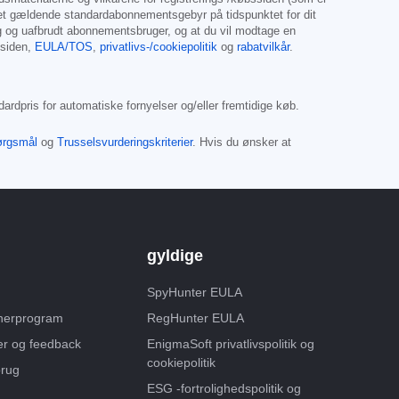
det gældende standardabonnementsgebyr på tidspunktet for dit
g og uafbrudt abonnementsbruger, og at du vil modtage en
ssiden,
EULA/TOS
,
privatlivs-/cookiepolitik
og
rabatvilkår
.
rdpris for automatiske fornyelser og/eller fremtidige køb.
pørgsmål
og
Trusselsvurderingskriterier
. Hvis du ønsker at
gyldige
SpyHunter EULA
tnerprogram
RegHunter EULA
er og feedback
EnigmaSoft privatlivspolitik og
cookiepolitik
rug
ESG -fortrolighedspolitik og