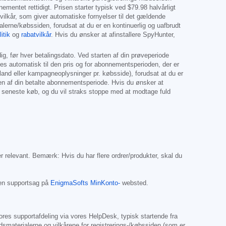
nementet rettidigt. Prisen starter typisk ved
$79.98
halvårligt
ilkår, som giver automatiske fornyelser til det gældende
rne/købssiden, forudsat at du er en kontinuerlig og uafbrudt
itik
og
rabatvilkår
. Hvis du ønsker at afinstallere SpyHunter,
g, før hver betalingsdato. Ved starten af din prøveperiode
yes automatisk til den pris og for abonnementsperioden, der er
 land eller kampagneoplysninger pr. købsside), forudsat at du er
gen af din betalte abonnementsperiode. Hvis du ønsker at
 seneste køb, og du vil straks stoppe med at modtage fuld
er relevant. Bemærk: Hvis du har flere ordrer/produkter, skal du
 en supportsag på
EnigmaSofts MinKonto-
websted.
ores supportafdeling via vores HelpDesk, typisk startende fra
materialerne og vilkårene for registrerings-/købssiden (som er