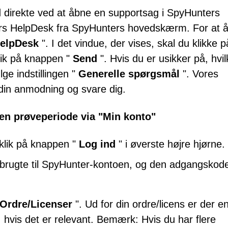
 direkte ved at åbne en supportsag i SpyHunters
ers HelpDesk fra SpyHunters hovedskærm. For at 
elpDesk
". I det vindue, der vises, skal du klikke p
lik på knappen "
Send
". Hvis du er usikker på, hvil
ge indstillingen "
Generelle spørgsmål
". Vores
din anmodning og svare dig.
en prøveperiode via "Min konto"
klik på knappen "
Log ind
" i øverste højre hjørne.
brugte til SpyHunter-kontoen, og den adgangskod
Ordre/Licenser
". Ud for din ordre/licens er der e
, hvis det er relevant. Bemærk: Hvis du har flere