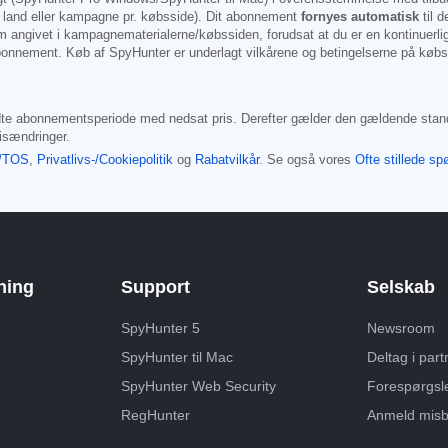
af land eller kampagne pr. købsside). Dit abonnement
fornyes automatisk
til 
 angivet i kampagnematerialerne/købssiden, forudsat at du er en kontinuerli
nnement. Køb af SpyHunter er underlagt vilkårene og betingelserne på køb
lbudte abonnementsperiode med nedsat pris. Derefter gælder den gældende standa
isændringer.
/TOS
,
Privatlivs-/Cookiepolitik
og
Rabatvilkår
. Se også vores
Ofte stillede s
ning
Support
Selskab
SpyHunter 5
Newsroom
SpyHunter til Mac
Deltag i par
SpyHunter Web Security
Forespørgsl
RegHunter
Anmeld misb