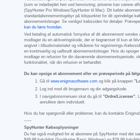
(som er indarbejdet heri ved henvisning; priserne kan variere af
(SpyHunter Pro Windows/SpyHunter til Mac). Dit købte abonn
standardabonnementsgebyr på tidspunktet for dit oprindelige kø
abonnementsbruger. Se venligst købssiden for detaljer. Prøveper
kan du lære hvordan
.
Ved betaling af automatisk fornyelse af dit abonnement sendes d
modtager du en aktiveringskode, der er begrænset til kun at bli
angivet i tilbudsmaterialet og vilkårene for registrerings-/købss
en kontinuerlig og uafbrudt abonnementsbruger. Hvis du opsiger 
modtage en refusion for din daværende abonnementsperiode, ska
funktionalitet, når din refusion er behandlet.
Du kan opsige et abonnement eller en prøveperiode på føl
Gå til
www.enigmasoftware.com
og klik på knappen
"L
Log ind med dit brugernavn og din adgangskode.
I navigationsmenuen skal du gå til
"Ordre/Licenser".
U
annullere dem individuelt.
Hvis du har spørgsmål eller problemer, kan du kontakte Enigma
------
SpyHunter Købsoplysninger
Du har også mulighed for at abonnere på SpyHunter med det samme
$49.98
halvårligt (SpyHunter Basic Windows) og
$79.98
halvårli