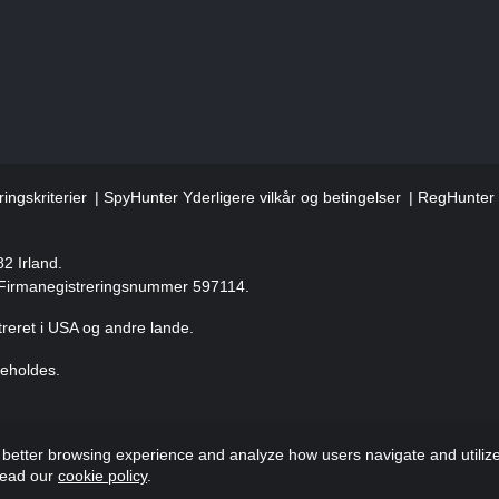
ingskriterier
SpyHunter Yderligere vilkår og betingelser
RegHunter Y
82 Irland.
, Firmanegistreringsnummer 597114.
reret i USA og andre lande.
beholdes.
etter browsing experience and analyze how users navigate and utilize t
 Read our
cookie policy
.