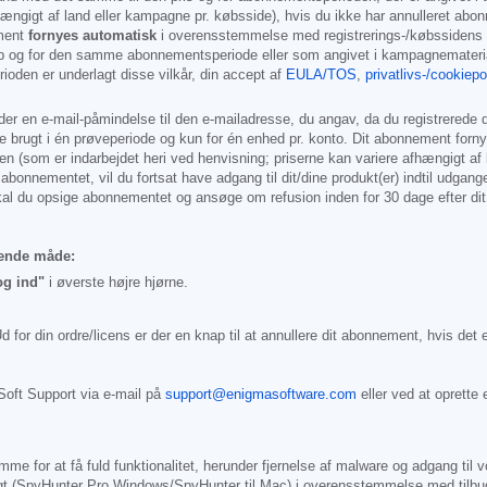
hængigt af land eller kampagne pr. købsside), hvis du ikke har annulleret abon
ement
fornyes automatisk
i overensstemmelse med registrerings-/købssidens v
b og for den samme abonnementsperiode eller som angivet i kampagnemateriale
ioden er underlagt disse vilkår, din accept af
EULA/TOS
,
privatlivs-/cookiepol
er en e-mail-påmindelse til den e-mailadresse, du angav, da du registrerede di
ve brugt i én prøveperiode og kun for én enhed pr. konto. Dit abonnement forn
iden (som er indarbejdet heri ved henvisning; priserne kan variere afhængigt af
abonnementet, vil du fortsat have adgang til dit/dine produkt(er) indtil udgan
l du opsige abonnementet og ansøge om refusion inden for 30 dage efter dit
gende måde:
og ind"
i øverste højre hjørne.
d for din ordre/licens er der en knap til at annullere dit abonnement, hvis det 
Soft Support via e-mail på
support@enigmasoftware.com
eller ved at oprette
 for at få fuld funktionalitet, herunder fjernelse af malware og adgang til v
gt (SpyHunter Pro Windows/SpyHunter til Mac) i overensstemmelse med tilbuds