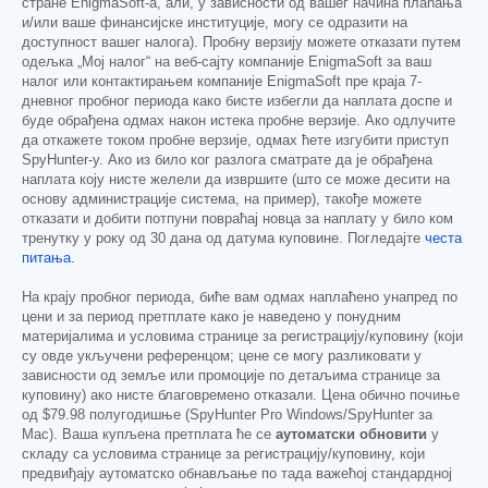
стране EnigmaSoft-а, али, у зависности од вашег начина плаћања
и/или ваше финансијске институције, могу се одразити на
доступност вашег налога). Пробну верзију можете отказати путем
одељка „Мој налог“ на веб-сајту компаније EnigmaSoft за ваш
налог или контактирањем компаније EnigmaSoft пре краја 7-
дневног пробног периода како бисте избегли да наплата доспе и
буде обрађена одмах након истека пробне верзије. Ако одлучите
да откажете током пробне верзије, одмах ћете изгубити приступ
SpyHunter-у. Ако из било ког разлога сматрате да је обрађена
наплата коју нисте желели да извршите (што се може десити на
основу администрације система, на пример), такође можете
отказати и добити потпуни повраћај новца за наплату у било ком
тренутку у року од 30 дана од датума куповине. Погледајте
честа
питања
.
На крају пробног периода, биће вам одмах наплаћено унапред по
цени и за период претплате како је наведено у понудним
материјалима и условима странице за регистрацију/куповину (који
су овде укључени референцом; цене се могу разликовати у
зависности од земље или промоције по детаљима странице за
куповину) ако нисте благовремено отказали. Цена обично почиње
од
$79.98
полугодишње (SpyHunter Pro Windows/SpyHunter за
Mac). Ваша купљена претплата ће се
аутоматски обновити
у
складу са условима странице за регистрацију/куповину, који
предвиђају аутоматско обнављање по тада важећој стандардној