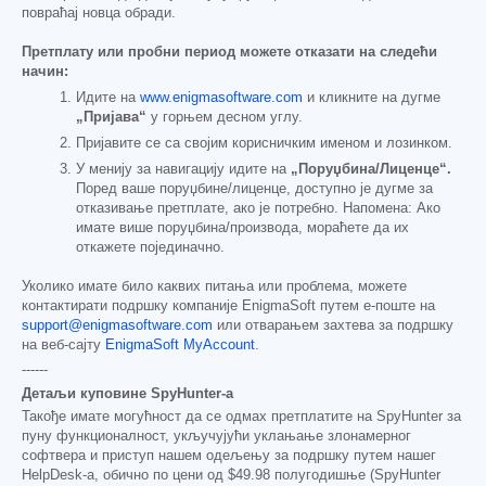
повраћај новца обради.
Претплату или пробни период можете отказати на следећи
начин:
Идите на
www.enigmasoftware.com
и кликните на дугме
„Пријава“
у горњем десном углу.
Пријавите се са својим корисничким именом и лозинком.
У менију за навигацију идите на
„Поруџбина/Лиценце“.
Поред ваше поруџбине/лиценце, доступно је дугме за
отказивање претплате, ако је потребно. Напомена: Ако
имате више поруџбина/производа, мораћете да их
откажете појединачно.
Уколико имате било каквих питања или проблема, можете
контактирати подршку компаније EnigmaSoft путем е-поште на
support@enigmasoftware.com
или отварањем захтева за подршку
на веб-сајту
EnigmaSoft MyAccount
.
------
Детаљи куповине SpyHunter-а
Такође имате могућност да се одмах претплатите на SpyHunter за
пуну функционалност, укључујући уклањање злонамерног
софтвера и приступ нашем одељењу за подршку путем нашег
HelpDesk-а, обично по цени од
$49.98
полугодишње (SpyHunter