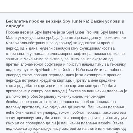
Бесплатна пробна верзија SpyHunter-а: Важни услови и
одредбе
Пробна верзија SpyHunter-а је за SpyHunter Pro или SpyHunter за
Mac и укључује више уређаја (као што је наведено у промотивним
материјалима/страници за куповину) за једнократни пробни
период од 7 дана, нудећи свеобухватну функционалност за
откривање и уклањање злонамерног софтвера, високо ефикасне
заштитне механизме за активну заштиту вашег система од
претњи злонамерног софтвера и приступ нашем тиму за техничку
подршку путем SpyHunter HelpDesk-а. Неће вам бити наплаћено
унапред током пробног периода, иако је за активирање пробног
периода потребна кредитна картица. (Претплаћене кредитне
картице, дебитне картице и поклон картице можда неће бити
прихваћене у оквиру ове понуде.) Захтев за ваш начин плаћања је
да помогне у обезбеђивању континуиране, непрекидне
безбедносне заштите током преласка са пробног периода на
плаћену претплату, ако одлучите да купите. Ваш начин плаћања
неће бити наплаћен унапред током пробног периода, иако захтеви
за ауторизацију могу бити послати вашој финансијској институцији
како би се проверило да ли је ваш начин плаћања важећи (такве
подношења ауторизације нису захтеви за наплате или накнаде од