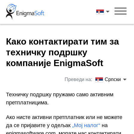
Skip
to
Српски
content
Како контактирати тим за
техничку подршку
компаније EnigmaSoft
Преведи на:
Српски
Техничку подршку пружамо само активним
претплатницима.
Ако нисте активни претплатник или не можете
да се пријавите у одељак
„Мој налог“
на
enigmasoftware.com, морате нас контактирати