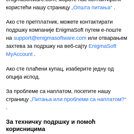
користећи нашу страницу
„Општа питања“
.
Ако сте претплатник, можете контактирати
подршку компаније EnigmaSoft путем е-поште
на
support@enigmasoftware.com
или отварањем
захтева за подршку на
веб-сајту
EnigmaSoft
MyAccount
.
Ако сте плаћени купац, изаберите једну од
опција испод.
За проблеме са наплатом, посетите нашу
страницу
„Питања или проблеми са наплатом?“
.
За техничку подршку и помоћ
корисницима