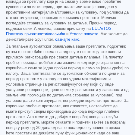
накнади за претплату која је на снази у време ваше првобитне
куповине и за исти период претплате или како је наведено у
промотивним материјалима/страници за куповину, под условом да
сте континуирани, непрекидни корисник претплате. Молимо
погледајте страницу за куповину за детаље. Пробни период
подлеже овим Условима, вашем пристанку на
EULA/TOS
,
Политику приватности/колачића
и
Услове попуста
. Ако желите да
деинсталирате SpyHunter,
сазнајте како
.
За плаћање аутоматског обнављања ваше претплате, подсетник
путем е-поште биће послат на адресу е-поште коју сте навели
приликом регистрације пре сваког датума плаћања. На почетку
пробног периода, добићете активациони код који је ограничен на
коришћење само за један пробни период и само за један уређај по
налогу. Ваша претплата ће се аутоматски обновити по цени и за
период претплате у складу са понудним материјалима и
условима странице за регистрацију/куповину (који су овде
укључени референцом; цене се могу разликовати у зависности од
земље или промоције по детаљима странице за куповину), под
условом да сте континуирани, непрекидни корисник претплате. За
кориснике плаћене претплате, ако откажете, наставићете да
имате приступ својим производима до краја периода плаћене
претплате. Ако желите да добијете повраћај новца за текући
период претплате, морате отказати и поднети захтев за повраћај
новца у року од 30 дана од ваше последње куповине и одмах
ћете престати да добијате пуну функционалност када се ваш