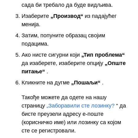
сада би требало да буде видљива.
Изаберите
„Производ“
из падајућег
менија.
Затим, попуните образац својим
подацима.
Ако нисте сигурни који
„Тип проблема“
да изаберете, изаберите опцију
„Опште
питање“
.
Кликните на дугме
„Пошаљи“
.
Такође можете да одете на нашу
страницу
„Заборавили сте лозинку?
“ да
бисте преузели адресу е-поште
(корисничко име) или лозинку са којом
сте се регистровали.