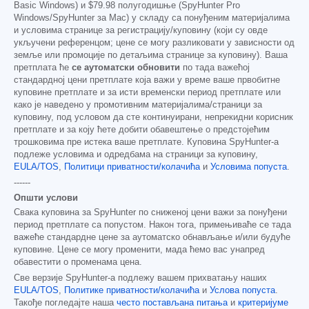
Basic Windows) и
$79.98
полугодишње (SpyHunter Pro
Windows/SpyHunter за Mac) у складу са понуђеним материјалима
и условима странице за регистрацију/куповину (који су овде
укључени референцом; цене се могу разликовати у зависности од
земље или промоције по детаљима странице за куповину). Ваша
претплата ће
се аутоматски обновити
по тада важећој
стандардној цени претплате која важи у време ваше првобитне
куповине претплате и за исти временски период претплате или
како је наведено у промотивним материјалима/страници за
куповину, под условом да сте континуирани, непрекидни корисник
претплате и за коју ћете добити обавештење о предстојећим
трошковима пре истека ваше претплате. Куповина SpyHunter-а
подлеже условима и одредбама на страници за куповину,
EULA/TOS
,
Политици приватности/колачића
и
Условима попуста
.
------
Општи услови
Свака куповина за SpyHunter по сниженој цени важи за понуђени
период претплате са попустом. Након тога, примењиваће се тада
важеће стандардне цене за аутоматско обнављање и/или будуће
куповине. Цене се могу променити, мада ћемо вас унапред
обавестити о променама цена.
Све верзије SpyHunter-а подлежу вашем прихватању наших
EULA/TOS
,
Политике приватности/колачића
и
Услова попуста
.
Такође погледајте наша
често постављана питања
и
критеријуме