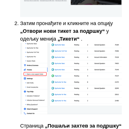
Затим пронађите и кликните на опцију
„Отвори нови тикет за подршку“
у
одељку менија
„Тикети“
.
Страница
„Пошаљи захтев за подршку“