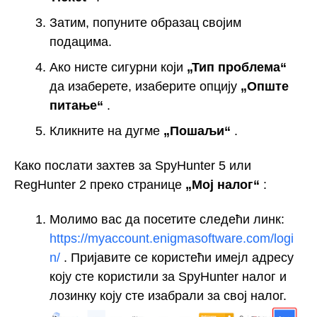
Затим, попуните образац својим
подацима.
Ако нисте сигурни који
„Тип проблема“
да изаберете, изаберите опцију
„Опште
питање“
.
Кликните на дугме
„Пошаљи“
.
Како послати захтев за SpyHunter 5 или
RegHunter 2 преко странице
„Мој налог“
:
Молимо вас да посетите следећи линк:
https://myaccount.enigmasoftware.com/logi
n/
. Пријавите се користећи имејл адресу
коју сте користили за SpyHunter налог и
лозинку коју сте изабрали за свој налог.