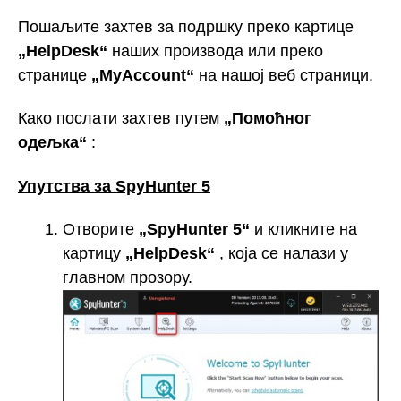
Пошаљите захтев за подршку преко картице
„HelpDesk“
наших производа или преко
странице
„MyAccount“
на нашој веб страници.
Како послати захтев путем
„Помоћног
одељка“
:
Упутства за SpyHunter 5
Отворите
„SpyHunter 5“
и кликните на
картицу
„HelpDesk“
, која се налази у
главном прозору.