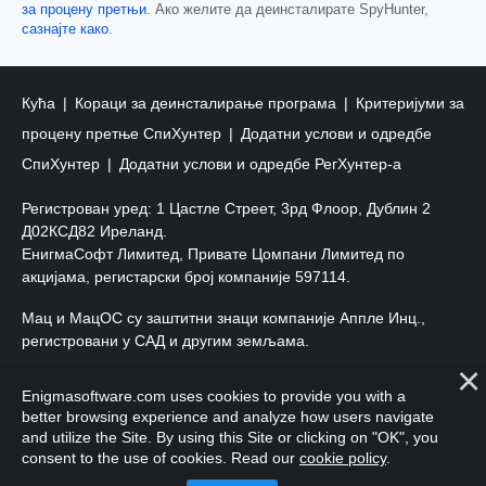
за процену претњи
. Ако желите да деинсталирате SpyHunter,
сазнајте како
.
Кућа
Кораци за деинсталирање програма
Критеријуми за
процену претње СпиХунтер
Додатни услови и одредбе
СпиХунтер
Додатни услови и одредбе РегХунтер-а
Регистрован уред: 1 Цастле Стреет, 3рд Флоор, Дублин 2
Д02КСД82 Иреланд.
ЕнигмаСофт Лимитед, Привате Цомпани Лимитед по
акцијама, регистарски број компаније 597114.
Мац и МацОС су заштитни знаци компаније Аппле Инц.,
регистровани у САД и другим земљама.
Ауторско право 2016-
2026
. ЕнигмаСофт Лтд. Сва права
Enigmasoftware.com uses cookies to provide you with a
задржана.
better browsing experience and analyze how users navigate
and utilize the Site. By using this Site or clicking on "OK", you
consent to the use of cookies. Read our
cookie policy
.