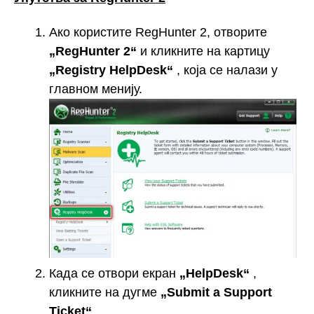
Ако користите RegHunter 2, отворите
„RegHunter 2“
и кликните на картицу
„Registry HelpDesk“
, која се налази у
главном менију.
Када се отвори екран
„HelpDesk“
,
кликните на дугме
„Submit a Support
Ticket“
.