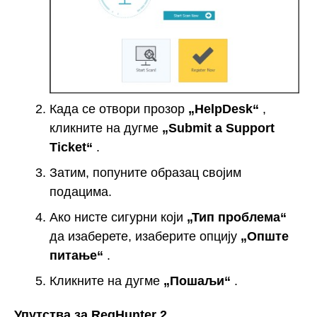
Када се отвори прозор
„HelpDesk“
,
кликните на дугме
„Submit a Support
Ticket“
.
Затим, попуните образац својим
подацима.
Ако нисте сигурни који
„Тип проблема“
да изаберете, изаберите опцију
„Опште
питање“
.
Кликните на дугме
„Пошаљи“
.
Упутства за RegHunter 2