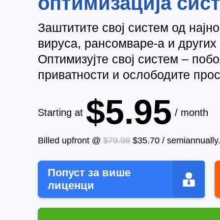
оптимизација сис
Заштитите свој систем од најно
вируса, рансомваре-а и других
Оптимизујте свој систем – поб
приватности и ослободите прос
$5.95
Starting at
/ month
Billed upfront @
$79.98
$35.70
/
semiannually
Попуст за више
лиценци