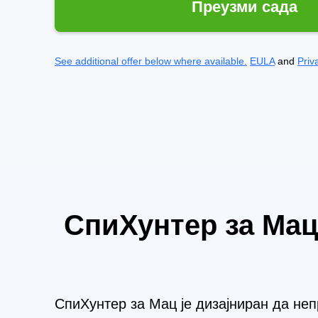
Преузми сада
See additional offer below where available.
EULA
and
Priv
СпиХунтер за Мац
СпиХунтер за Мац је дизајниран да н