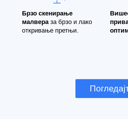
Брзо скенирање
Вишес
малвера
за брзо и лако
прива
откривање претњи.
оптим
Погледај