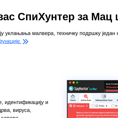
вас СпиХунтер за Мац
 уклањања малвера, техничку подршку један на
функције
е, идентификацију и
рва, вируса,