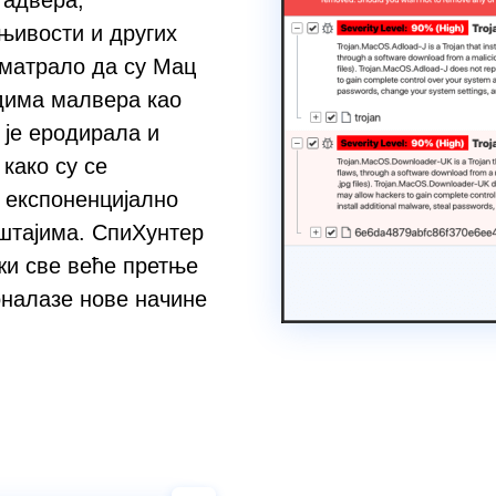
 адвера,
њивости и других
 сматрало да су Мац
адима малвера као
 је еродирала и
како су се
 експоненцијално
штајима. СпиХунтер
жи све веће претње
оналазе нове начине