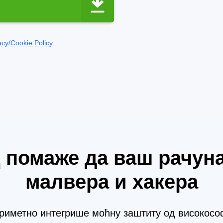
acy/Cookie Policy
.
 помаже да ваш рачуна
малвера и хакера
еприметно интегрише моћну заштиту од високос