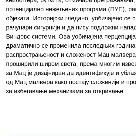
кеилоггера, руткита, отмичара претраживача,
потенцијално нежељених програма (ПУП), ра
објеката. Историјски гледано, уобичајено се
рачунари сигурнији и да нису подложни нап
Виндовс системи. Ова уобичајена перцепција
драматично се променила последњих година 
распрострањеност и сложеност Мац малвера
проширили широм света, према многим изве
за Мац је дизајниран да идентификује и убла
од Мац малвера како постају сложеније и пр
за избегавање механизама за откривање.