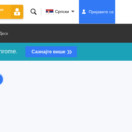
ше
Претрага
Српски
Пријавите се
Деск
»
Chrome.
Сазнајте више