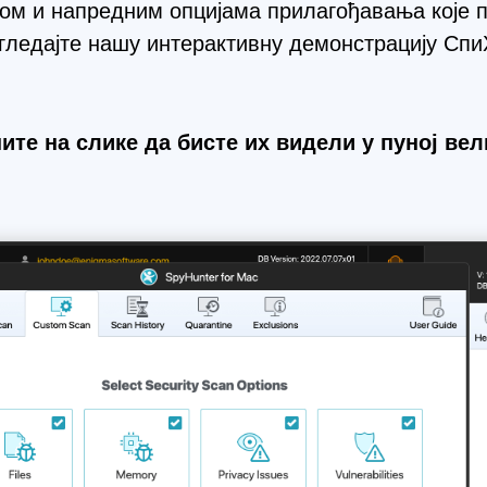
сом и напредним опцијама прилагођавања које
гледајте нашу интерактивну демонстрацију Спи
ите на слике да бисте их видели у пуној ве