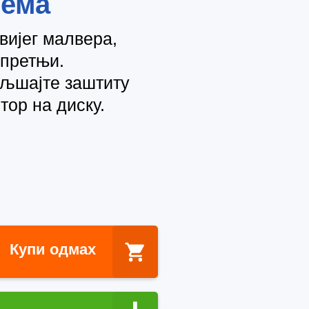
тема
вијег малвера,
 претњи.
ољшајте заштиту
тор на диску.
.
Купи одмах