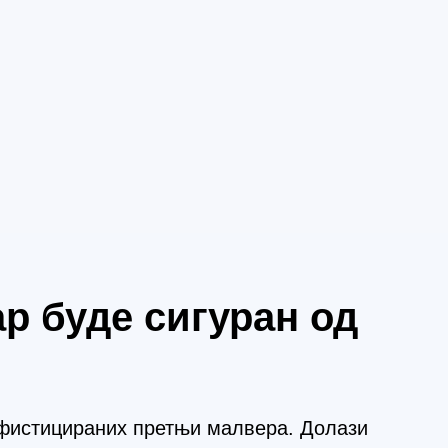
р буде сигуран од
офистицираних претњи малвера. Долази