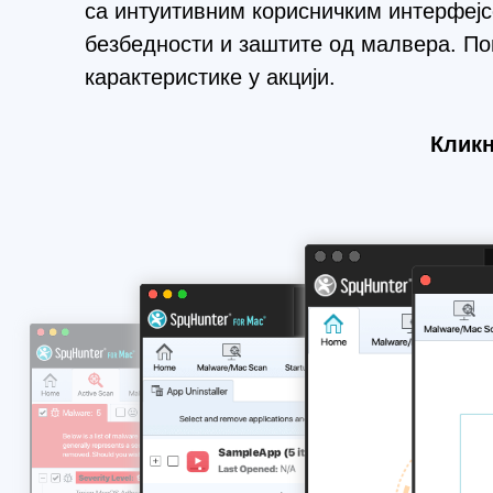
са интуитивним корисничким интерфеј
безбедности и заштите од малвера. По
карактеристике у акцији.
Кликн