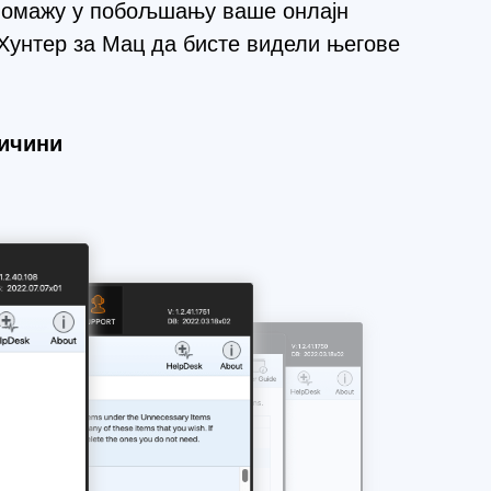
 помажу у побољшању ваше онлајн
Хунтер за Мац да бисте видели његове
личини