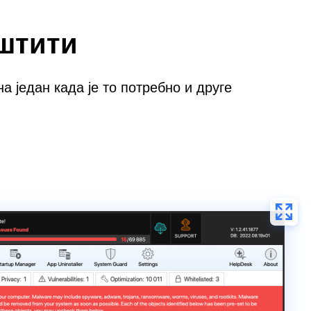
 штити
 један када је то потребно и друге