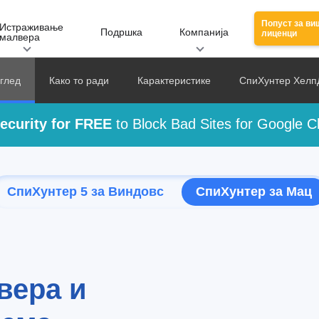
Попуст за ви
Истраживање
Подршка
Компанија
лиценци
малвера
глед
Како то ради
Карактеристике
СпиХунтер Хелп
ecurity for FREE
to Block Bad Sites for Google 
СпиХунтер 5 за
Виндовс
СпиХунтер за
Мац
вера и