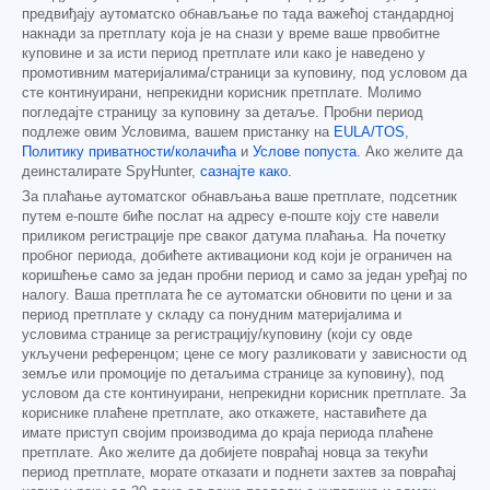
предвиђају аутоматско обнављање по тада важећој стандардној
накнади за претплату која је на снази у време ваше првобитне
куповине и за исти период претплате или како је наведено у
промотивним материјалима/страници за куповину, под условом да
сте континуирани, непрекидни корисник претплате. Молимо
погледајте страницу за куповину за детаље. Пробни период
подлеже овим Условима, вашем пристанку на
EULA/TOS
,
Политику приватности/колачића
и
Услове попуста
. Ако желите да
деинсталирате SpyHunter,
сазнајте како
.
За плаћање аутоматског обнављања ваше претплате, подсетник
путем е-поште биће послат на адресу е-поште коју сте навели
приликом регистрације пре сваког датума плаћања. На почетку
пробног периода, добићете активациони код који је ограничен на
коришћење само за један пробни период и само за један уређај по
налогу. Ваша претплата ће се аутоматски обновити по цени и за
период претплате у складу са понудним материјалима и
условима странице за регистрацију/куповину (који су овде
укључени референцом; цене се могу разликовати у зависности од
земље или промоције по детаљима странице за куповину), под
условом да сте континуирани, непрекидни корисник претплате. За
кориснике плаћене претплате, ако откажете, наставићете да
имате приступ својим производима до краја периода плаћене
претплате. Ако желите да добијете повраћај новца за текући
период претплате, морате отказати и поднети захтев за повраћај