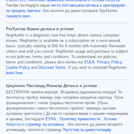
Такође погледајте наша
често постављана питања
и
критеријуме
за процену претњи
. Ако желите да деинсталирате SpyHunter,
сазнајте како
.
РегХунтер Важни детаљи и услови
RegHunter is a diagnostic tool that helps detect various computer
issues. RegHunter is available as a subscription on a semi-annual
basis, typically starting at
$30
for
6
months with Automatic Renewals
unless and until you cancel. RegHunter usage and purchase is subject
to our policies, terms and conditions. To understand our policies,
terms and conditions, please also review our
EULA
,
Privacy Policy
,
Cookie Policy
and
Discount Terms
. If you wish to uninstall RegHunter,
learn how
.
Цицлонис Пассворд Манагер Детаљи и услови
БЕСПЛАТНА пробна верзија: 30-дневна једнократна понуда! За
бесплатну пробну верзију није потребна кредитна картица. Пуна
функционалност током трајања бесплатне пробе. (Пуна
функционалност након бесплатног пробног периода захтева
куповину претплате.) Да бисте сазнали више о нашим смерницама
и ценама, погледајте
ЕУЛА
,
Политику приватности
,
Услове
попуста
и
страницу за куповину
. Ако желите да деинсталирате
апликацију, посетите страницу
Упутства за деинсталацију
.