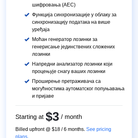
шифровања (АЕС)
Функција синхронизације у облаку за
синхронизацију података на више
уређаја
Моћан генератор лозинки за
генерисање јединствених сложених
лозинки
Напредни анализатор лозинки који
процењује снагу ваших лозинки
Проширење претраживача са
могућностима аутоматског попуњавања
и пријаве
$3
Starting at
/ month
Billed upfront @
$18
/
6
months.
See pricing
plans.