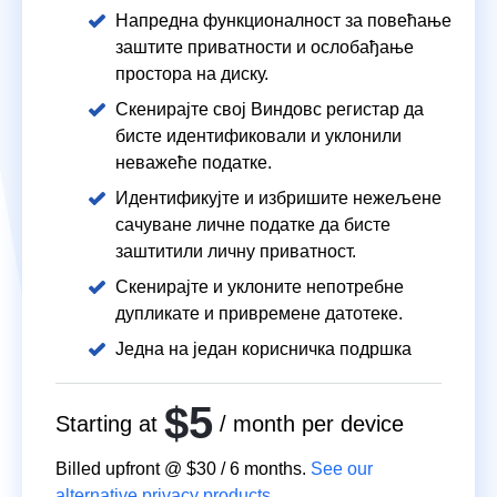
Напредна функционалност за повећање
заштите приватности и ослобађање
простора на диску.
Скенирајте свој Виндовс регистар да
бисте идентификовали и уклонили
неважеће податке.
Идентификујте и избришите нежељене
сачуване личне податке да бисте
заштитили личну приватност.
Скенирајте и уклоните непотребне
дупликате и привремене датотеке.
Једна на један корисничка подршка
$5
Starting at
/ month per device
Billed upfront @
$30
/
6
months.
See our
alternative privacy products.