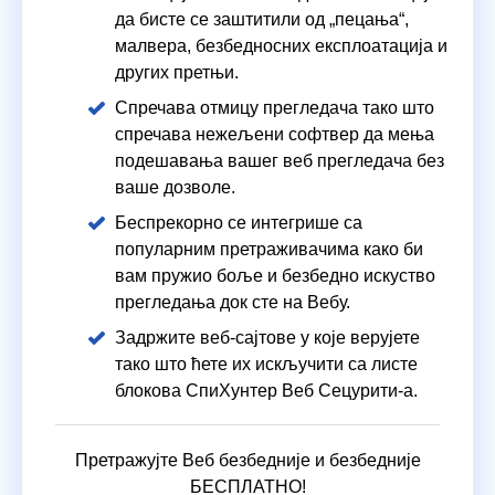
да бисте се заштитили од „пецања“,
малвера, безбедносних експлоатација и
других претњи.
Спречава отмицу прегледача тако што
спречава нежељени софтвер да мења
подешавања вашег веб прегледача без
ваше дозволе.
Беспрекорно се интегрише са
популарним претраживачима како би
вам пружио боље и безбедно искуство
прегледања док сте на Вебу.
Задржите веб-сајтове у које верујете
тако што ћете их искључити са листе
блокова СпиХунтер Веб Сецурити-а.
Претражујте Веб безбедније и безбедније
БЕСПЛАТНО!