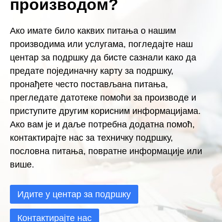
производом?
Ако имате било каквих питања о нашим
производима или услугама, погледајте наш
центар за подршку да бисте сазнали како да
предате појединачну карту за подршку,
пронађете често постављана питања,
прегледате датотеке помоћи за производе и
приступите другим корисним информацијама.
Ако вам је и даље потребна додатна помоћ,
контактирајте нас за техничку подршку,
пословна питања, повратне информације или
више.
Идите у центар за подршку
Контактирајте нас