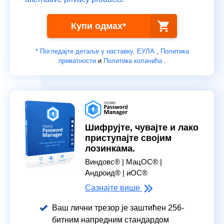
Купи одмах*
* Погледајте детаље у наставку.
ЕУЛА
,
Политика
приватности
и
Политика колачића
.
Шифрујте, чувајте и лако
приступајте својим
лозинкама.
Виндовс® | МацОС® |
Андроид® | иОС®
Сазнајте више
Ваш лични трезор је заштићен 256-
битним напредним стандардом