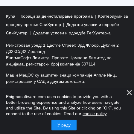
Кућа
Кораци за деинсталирање програма
Критеријуми за
процену претње СпиХунтер
Додатни услови и одредбе
СпиХунтер
Додатни услови и одредбе РегХунтер-а
Регистрован уред: 1 Цастле Стреет, 3рд Флоор, Дублин 2
Д02КСД82 Иреланд.
ЕнигмаСофт Лимитед, Привате Цомпани Лимитед по
акцијама, регистарски број компаније 597114.
Мац и МацОС су заштитни знаци компаније Аппле Инц.,
регистровани у САД и другим земљама.
Ауторско право 2016-
2026
. ЕнигмаСофт Лтд. Сва права
Enigmasoftware.com uses cookies to provide you with a
задржана.
better browsing experience and analyze how users navigate
and utilize the Site. By using this Site or clicking on "OK", you
consent to the use of cookies. Read our
cookie policy
.