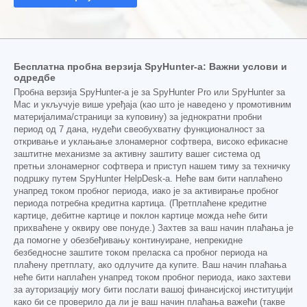
Бесплатна пробна верзија SpyHunter-а: Важни услови и
одредбе
Пробна верзија SpyHunter-а је за SpyHunter Pro или SpyHunter за
Mac и укључује више уређаја (као што је наведено у промотивним
материјалима/страници за куповину) за једнократни пробни
период од 7 дана, нудећи свеобухватну функционалност за
откривање и уклањање злонамерног софтвера, високо ефикасне
заштитне механизме за активну заштиту вашег система од
претњи злонамерног софтвера и приступ нашем тиму за техничку
подршку путем SpyHunter HelpDesk-а. Неће вам бити наплаћено
унапред током пробног периода, иако је за активирање пробног
периода потребна кредитна картица. (Претплаћене кредитне
картице, дебитне картице и поклон картице можда неће бити
прихваћене у оквиру ове понуде.) Захтев за ваш начин плаћања је
да помогне у обезбеђивању континуиране, непрекидне
безбедносне заштите током преласка са пробног периода на
плаћену претплату, ако одлучите да купите. Ваш начин плаћања
неће бити наплаћен унапред током пробног периода, иако захтеви
за ауторизацију могу бити послати вашој финансијској институцији
како би се проверило да ли је ваш начин плаћања важећи (такве