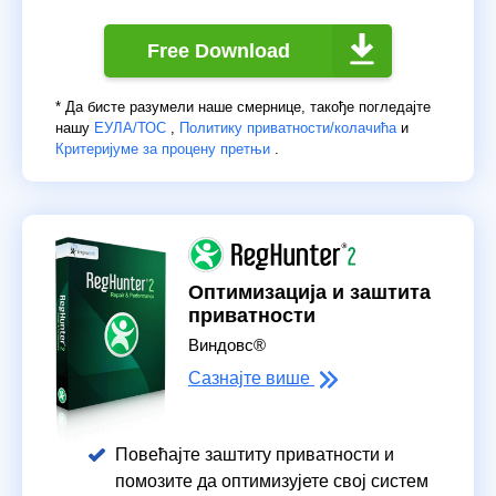
Free Download
* Да бисте разумели наше смернице, такође погледајте
нашу
ЕУЛА/ТОС
,
Политику приватности/колачића
и
Критеријуме за процену претњи
.
Оптимизација и заштита
приватности
Виндовс®
Сазнајте више
Повећајте заштиту приватности и
помозите да оптимизујете свој систем