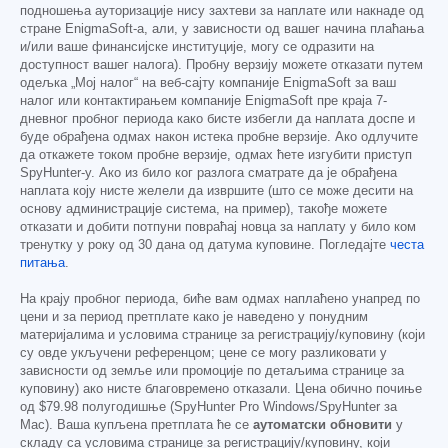
подношења ауторизације нису захтеви за наплате или накнаде од
стране EnigmaSoft-а, али, у зависности од вашег начина плаћања
и/или ваше финансијске институције, могу се одразити на
доступност вашег налога). Пробну верзију можете отказати путем
одељка „Мој налог“ на веб-сајту компаније EnigmaSoft за ваш
налог или контактирањем компаније EnigmaSoft пре краја 7-
дневног пробног периода како бисте избегли да наплата доспе и
буде обрађена одмах након истека пробне верзије. Ако одлучите
да откажете током пробне верзије, одмах ћете изгубити приступ
SpyHunter-у. Ако из било ког разлога сматрате да је обрађена
наплата коју нисте желели да извршите (што се може десити на
основу администрације система, на пример), такође можете
отказати и добити потпуни повраћај новца за наплату у било ком
тренутку у року од 30 дана од датума куповине. Погледајте
честа
питања
.
На крају пробног периода, биће вам одмах наплаћено унапред по
цени и за период претплате како је наведено у понудним
материјалима и условима странице за регистрацију/куповину (који
су овде укључени референцом; цене се могу разликовати у
зависности од земље или промоције по детаљима странице за
куповину) ако нисте благовремено отказали. Цена обично почиње
од
$79.98
полугодишње (SpyHunter Pro Windows/SpyHunter за
Mac). Ваша купљена претплата ће се
аутоматски обновити
у
складу са условима странице за регистрацију/куповину, који