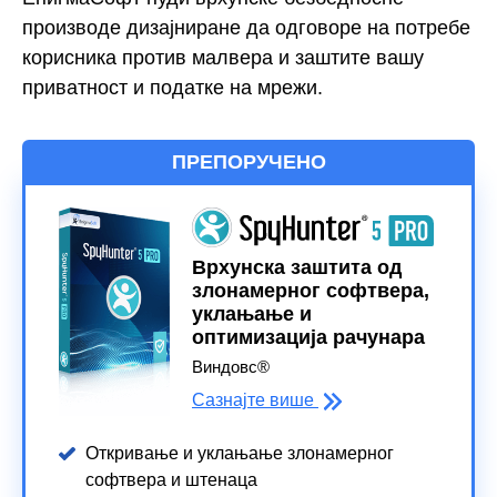
производе дизајниране да одговоре на потребе
корисника против малвера и заштите вашу
приватност и податке на мрежи.
ПРЕПОРУЧЕНО
Врхунска заштита од
злонамерног софтвера,
уклањање и
оптимизација рачунара
Виндовс®
Сазнајте више
Откривање и уклањање злонамерног
софтвера и штенаца