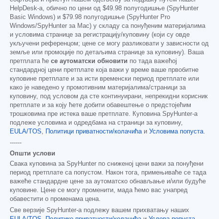
HelpDesk-а, обично по цени од
$49.98
полугодишње (SpyHunter
Basic Windows) и
$79.98
полугодишње (SpyHunter Pro
Windows/SpyHunter за Mac) у складу са понуђеним материјалима
и условима странице за регистрацију/куповину (који су овде
укључени референцом; цене се могу разликовати у зависности од
земље или промоције по детаљима странице за куповину). Ваша
претплата ће
се аутоматски обновити
по тада важећој
стандардној цени претплате која важи у време ваше првобитне
куповине претплате и за исти временски период претплате или
како је наведено у промотивним материјалима/страници за
куповину, под условом да сте континуирани, непрекидни корисник
претплате и за коју ћете добити обавештење о предстојећим
трошковима пре истека ваше претплате. Куповина SpyHunter-а
подлеже условима и одредбама на страници за куповину,
EULA/TOS
,
Политици приватности/колачића
и
Условима попуста
.
------
Општи услови
Свака куповина за SpyHunter по сниженој цени важи за понуђени
период претплате са попустом. Након тога, примењиваће се тада
важеће стандардне цене за аутоматско обнављање и/или будуће
куповине. Цене се могу променити, мада ћемо вас унапред
обавестити о променама цена.
Све верзије SpyHunter-а подлежу вашем прихватању наших
EULA/TOS
,
Политике приватности/колачића
и
Услова попуста
.