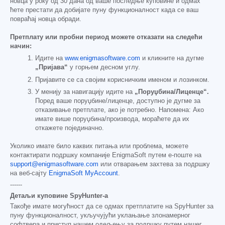
новца у року од 30 дана од ваше последње куповине и одмах
ћете престати да добијате пуну функционалност када се ваш
повраћај новца обради.
Претплату или пробни период можете отказати на следећи
начин:
Идите на
www.enigmasoftware.com
и кликните на дугме
„Пријава“
у горњем десном углу.
Пријавите се са својим корисничким именом и лозинком.
У менију за навигацију идите на
„Поруџбина/Лиценце“.
Поред ваше поруџбине/лиценце, доступно је дугме за
отказивање претплате, ако је потребно. Напомена: Ако
имате више поруџбина/производа, мораћете да их
откажете појединачно.
Уколико имате било каквих питања или проблема, можете
контактирати подршку компаније EnigmaSoft путем е-поште на
support@enigmasoftware.com
или отварањем захтева за подршку
на веб-сајту
EnigmaSoft MyAccount
.
------
Детаљи куповине SpyHunter-а
Такође имате могућност да се одмах претплатите на SpyHunter за
пуну функционалност, укључујући уклањање злонамерног
софтвера и приступ нашем одељењу за подршку путем нашег