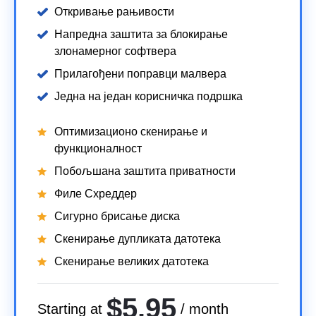
Откривање рањивости
Напредна заштита за блокирање
злонамерног софтвера
Прилагођени поправци малвера
Једна на један корисничка подршка
Оптимизационо скенирање и
функционалност
Побољшана заштита приватности
Филе Схреддер
Сигурно брисање диска
Скенирање дупликата датотека
Скенирање великих датотека
$5.95
Starting at
/ month