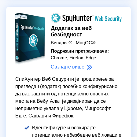
Додатак за веб
безбедност
Виндовс® | МацОС®
Подржани претраживачи:
Chrome, Firefox, Edge.
Сазнајте више
СпиХунтер Веб Сецурити је проширење за
прегледач (додатак) посебно конфигурисано
да вас заштити од потенцијално опасних
места на Вебу. Алат је дизајниран да се
неприметно уклапа у Цхроме, Мицрософт
Едге, Сафари и Фирефок.
Идентификујте и блокирајте
потенцијално небезбедне веб локације