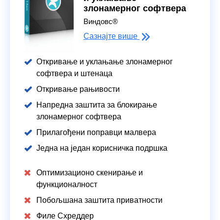
злонамерног софтвера
Виндовс®
Сазнајте више
Откривање и уклањање злонамерног
софтвера и штенаца
Откривање рањивости
Напредна заштита за блокирање
злонамерног софтвера
Прилагођени поправци малвера
Једна на један корисничка подршка
Оптимизационо скенирање и
функционалност
Побољшана заштита приватности
Филе Схреддер