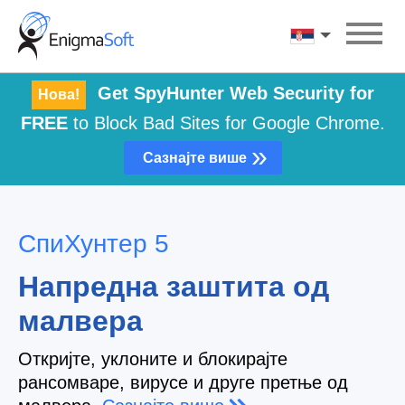
Skip
to
Српски
content
Get SpyHunter Web Security for
Нова!
FREE
to Block Bad Sites for Google Chrome.
»
Сазнајте више
СпиХунтер 5
Напредна заштита од
малвера
Откријте, уклоните и блокирајте
рансомваре, вирусе и друге претње од