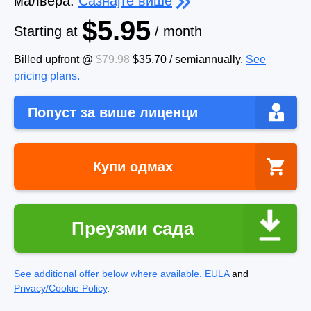
малвера.
Сазнајте више
$5.95
Starting at
/ month
Billed upfront @
$79.98
$35.70
/
semiannually
.
See
pricing plans.
Попуст за више лиценци
Купи одмах
Преузми сада
See additional offer below where available.
EULA
and
Privacy/Cookie Policy
.