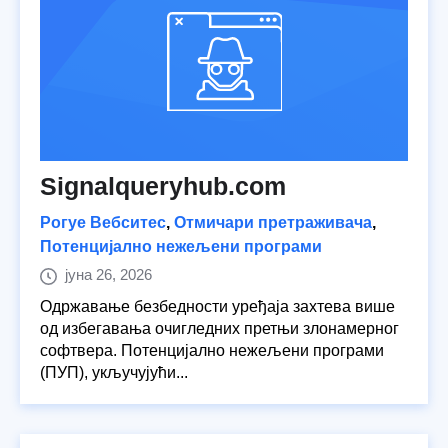
Signalqueryhub.com
Рогуе Вебситес
,
Отмичари претраживача
,
Потенцијално нежељени програми
јуна 26, 2026
Одржавање безбедности уређаја захтева више
од избегавања очигледних претњи злонамерног
софтвера. Потенцијално нежељени програми
(ПУП), укључујући...