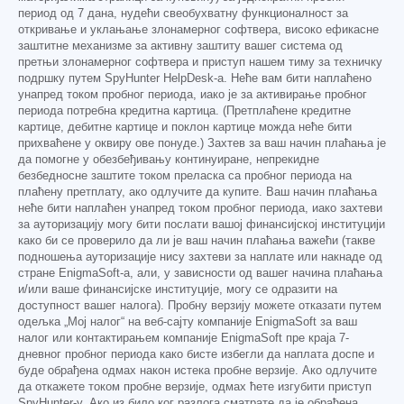
период од 7 дана, нудећи свеобухватну функционалност за
откривање и уклањање злонамерног софтвера, високо ефикасне
заштитне механизме за активну заштиту вашег система од
претњи злонамерног софтвера и приступ нашем тиму за техничку
подршку путем SpyHunter HelpDesk-а. Неће вам бити наплаћено
унапред током пробног периода, иако је за активирање пробног
периода потребна кредитна картица. (Претплаћене кредитне
картице, дебитне картице и поклон картице можда неће бити
прихваћене у оквиру ове понуде.) Захтев за ваш начин плаћања је
да помогне у обезбеђивању континуиране, непрекидне
безбедносне заштите током преласка са пробног периода на
плаћену претплату, ако одлучите да купите. Ваш начин плаћања
неће бити наплаћен унапред током пробног периода, иако захтеви
за ауторизацију могу бити послати вашој финансијској институцији
како би се проверило да ли је ваш начин плаћања важећи (такве
подношења ауторизације нису захтеви за наплате или накнаде од
стране EnigmaSoft-а, али, у зависности од вашег начина плаћања
и/или ваше финансијске институције, могу се одразити на
доступност вашег налога). Пробну верзију можете отказати путем
одељка „Мој налог“ на веб-сајту компаније EnigmaSoft за ваш
налог или контактирањем компаније EnigmaSoft пре краја 7-
дневног пробног периода како бисте избегли да наплата доспе и
буде обрађена одмах након истека пробне верзије. Ако одлучите
да откажете током пробне верзије, одмах ћете изгубити приступ
SpyHunter-у. Ако из било ког разлога сматрате да је обрађена