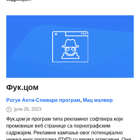
Фук.цом
Рогуе Анти-Спиваре програм
,
Мац малвер
јуна 26, 2023
Фук.цом је програм типа рекламног софтвера који
промовише веб странице са порнографским
садржајем. Рекламне кампање овог потенцијално
нежељеног програма (ПУП) су веома агресивне. Они