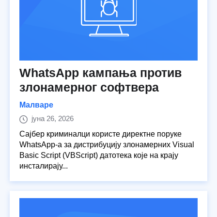
WhatsApp кампања против
злонамерног софтвера
Малваре
јуна 26, 2026
Сајбер криминалци користе директне поруке
WhatsApp-а за дистрибуцију злонамерних Visual
Basic Script (VBScript) датотека које на крају
инсталирају...