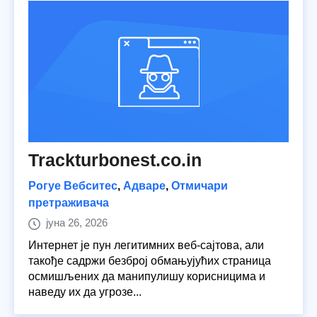
Trackturbonest.co.in
Рогуе Вебситес
,
Адваре
,
Отмичари
претраживача
јуна 26, 2026
Интернет је пун легитимних веб-сајтова, али
такође садржи безброј обмањујућих страница
осмишљених да манипулишу корисницима и
наведу их да угрозе...