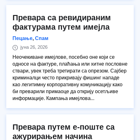
Превара са ревидираним
фактурама путем имејла
Пецање
,
Спам
јуна 26, 2026
Неочекиване имејлове, посебно оне који се
односе на фактуре, плаћања или хитне пословне
ствари, увек треба третирати са опрезом. Сајбер
криминалци често прикривају фишинг нападе
као легитимну корпоративну комуникацију како
би преварили примаоце да открију осетљиве
информације. Кампања имејлова...
Превара путем е-поште са
ажурирањем начина