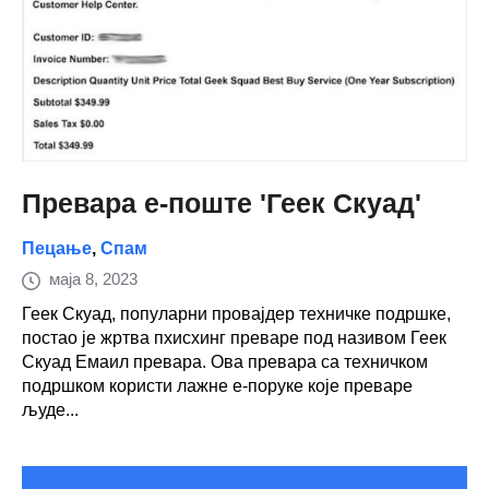
Превара е-поште 'Геек Скуад'
Пецање
,
Спам
маја 8, 2023
Геек Скуад, популарни провајдер техничке подршке,
постао је жртва пхисхинг преваре под називом Геек
Скуад Емаил превара. Ова превара са техничком
подршком користи лажне е-поруке које преваре
људе...