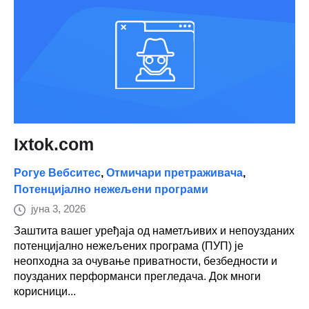
Ixtok.com
Рогуе Вебситес
,
Отмичари претраживача
,
Потенцијално нежељени програми
јуна 3, 2026
Заштита вашег уређаја од наметљивих и непоузданих
потенцијално нежељених програма (ПУП) је
неопходна за очување приватности, безбедности и
поузданих перформанси прегледача. Док многи
корисници...