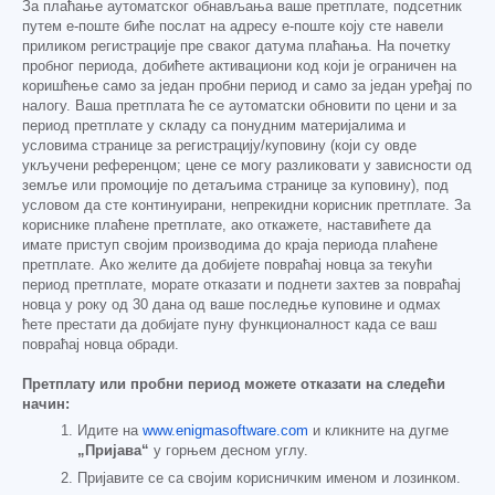
За плаћање аутоматског обнављања ваше претплате, подсетник
путем е-поште биће послат на адресу е-поште коју сте навели
приликом регистрације пре сваког датума плаћања. На почетку
пробног периода, добићете активациони код који је ограничен на
коришћење само за један пробни период и само за један уређај по
налогу. Ваша претплата ће се аутоматски обновити по цени и за
период претплате у складу са понудним материјалима и
условима странице за регистрацију/куповину (који су овде
укључени референцом; цене се могу разликовати у зависности од
земље или промоције по детаљима странице за куповину), под
условом да сте континуирани, непрекидни корисник претплате. За
кориснике плаћене претплате, ако откажете, наставићете да
имате приступ својим производима до краја периода плаћене
претплате. Ако желите да добијете повраћај новца за текући
период претплате, морате отказати и поднети захтев за повраћај
новца у року од 30 дана од ваше последње куповине и одмах
ћете престати да добијате пуну функционалност када се ваш
повраћај новца обради.
Претплату или пробни период можете отказати на следећи
начин:
Идите на
www.enigmasoftware.com
и кликните на дугме
„Пријава“
у горњем десном углу.
Пријавите се са својим корисничким именом и лозинком.