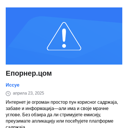
Епорнер.цом
Иссуе
априла 23, 2025
Интернет је огроман простор пун корисног садржаја,
забаве и информација—али има и своје мрачне
углове. Без обзира да ли стримујете емисију,
преузимате апликацију или посећујете платформе
садржаја...