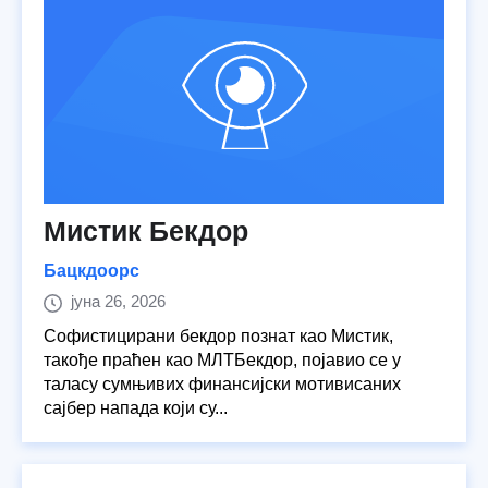
Мистик Бекдор
Бацкдоорс
јуна 26, 2026
Софистицирани бекдор познат као Мистик,
такође праћен као МЛТБекдор, појавио се у
таласу сумњивих финансијски мотивисаних
сајбер напада који су...