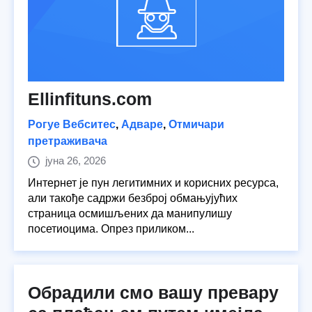
Ellinfituns.com
Рогуе Вебситес
,
Адваре
,
Отмичари
претраживача
јуна 26, 2026
Интернет је пун легитимних и корисних ресурса,
али такође садржи безброј обмањујућих
страница осмишљених да манипулишу
посетиоцима. Опрез приликом...
Обрадили смо вашу превару