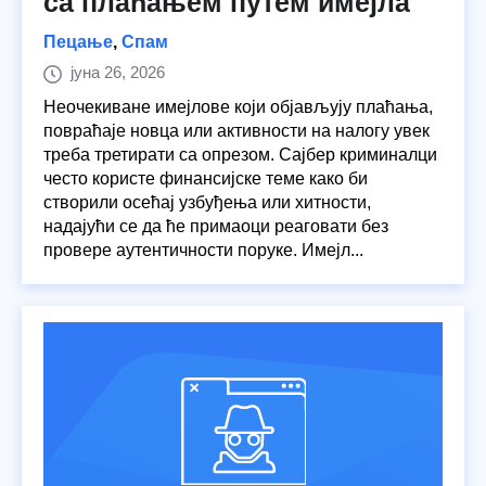
са плаћањем путем имејла
Пецање
,
Спам
јуна 26, 2026
Неочекиване имејлове који објављују плаћања,
повраћаје новца или активности на налогу увек
треба третирати са опрезом. Сајбер криминалци
често користе финансијске теме како би
створили осећај узбуђења или хитности,
надајући се да ће примаоци реаговати без
провере аутентичности поруке. Имејл...