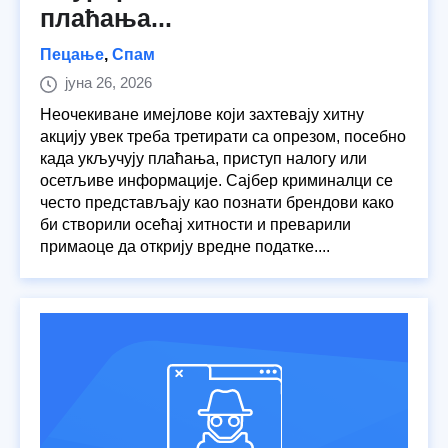
плаћања...
Пецање
,
Спам
јуна 26, 2026
Неочекиване имејлове који захтевају хитну
акцију увек треба третирати са опрезом, посебно
када укључују плаћања, приступ налогу или
осетљиве информације. Сајбер криминалци се
често представљају као познати брендови како
би створили осећај хитности и преварили
примаоце да открију вредне податке....