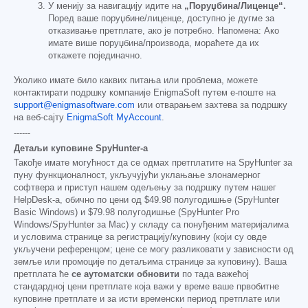
У менију за навигацију идите на
„Поруџбина/Лиценце“.
Поред ваше поруџбине/лиценце, доступно је дугме за
отказивање претплате, ако је потребно. Напомена: Ако
имате више поруџбина/производа, мораћете да их
откажете појединачно.
Уколико имате било каквих питања или проблема, можете
контактирати подршку компаније EnigmaSoft путем е-поште на
support@enigmasoftware.com
или отварањем захтева за подршку
на веб-сајту
EnigmaSoft MyAccount
.
------
Детаљи куповине SpyHunter-а
Такође имате могућност да се одмах претплатите на SpyHunter за
пуну функционалност, укључујући уклањање злонамерног
софтвера и приступ нашем одељењу за подршку путем нашег
HelpDesk-а, обично по цени од
$49.98
полугодишње (SpyHunter
Basic Windows) и
$79.98
полугодишње (SpyHunter Pro
Windows/SpyHunter за Mac) у складу са понуђеним материјалима
и условима странице за регистрацију/куповину (који су овде
укључени референцом; цене се могу разликовати у зависности од
земље или промоције по детаљима странице за куповину). Ваша
претплата ће
се аутоматски обновити
по тада важећој
стандардној цени претплате која важи у време ваше првобитне
куповине претплате и за исти временски период претплате или