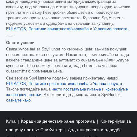
како је наведено у промотивним материјалима/страници за
куповину, под условом да сте континуирани, непрекидни корисник
претплате и за коју ћете добити обавештење о предстојећим
трошковима пре истека ваше претплате. Куповина SpyHunter-а
подлеже условима и одредбама на страници за куповину,
EULA/TOS
,
Политици приватности/колачића
и
Условима попуста
.
------
Општи услови
Свака куповина за SpyHunter по сниженој цени важи за понуђени
период претплате са попустом. Након тога, примењиваће се тада
важеће стандардне цене за аутоматско обнављање и/или будуће
куповине. Цене се могу променити, мада ћемо вас унапред
обавестити о променама цена.
Све верзије SpyHunter-а подлежу вашем прихватању наших
EULA/TOS
,
Политике приватности/колачића
и
Услова попуста
.
Такође погледајте наша
често постављана питања
и
критеријуме
за процену претњи
. Ако желите да деинсталирате SpyHunter,
сазнајте како
.
Кућа
Кораци за деинсталирање програма
Критеријуми за
процену претње СпиХунтер
Додатни услови и одредбе