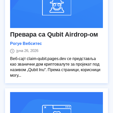
Превара са Qubit Airdrop-ом
Рогуе Вебситес
јуна 26, 2026
Веб-сајт claim-qubit.pages.dev се представља
као званични дом криптовалуте за пројекат под
називом „Qubit Inu“. Према страници, корисници
могу...