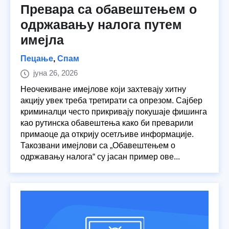
Превара са обавештењем о
одржавању налога путем
имејла
Пецање
,
Спам
јуна 26, 2026
Неочекиване имејлове који захтевају хитну
акцију увек треба третирати са опрезом. Сајбер
криминалци често прикривају покушаје фишинга
као рутинска обавештења како би преварили
примаоце да открију осетљиве информације.
Такозвани имејлови са „Обавештењем о
одржавању налога“ су јасан пример ове...