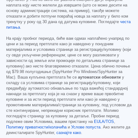
наплата коју нисте желели да извршите (што се може десити на
основу администрације система, на пример), такође можете
отказати и добити потпуни повраћај новца за наплату у било ком
тренутку у року од 30 дана од датума куповине. Погледајте
честа
питања
.
На крају пробног периода, биће вам одмах наплаћено унапред по
цени и за период претплате како је наведено у понудним
материјалима и условима странице за регистрацију/куповину (који
су овде укључени референцом; цене се могу разликовати у
зависности од земље или промоције по детаљима странице за
куповину) ако нисте благовремено отказали. Цена обично почиње
од
$79.98
полугодишње (SpyHunter Pro Windows/SpyHunter за
Mac). Ваша купљена претплата ће се
аутоматски обновити
у
складу са условима странице за регистрацију/куповину, који
предвиђају аутоматско обнављање по тада важећој стандардној
накнади за претплату која је на снази у време ваше првобитне
куповине и за исти период претплате или како је наведено у
промотивним материјалима/страници за куповину, под условом да
сте континуирани, непрекидни корисник претплате. Молимо
погледајте страницу за куповину за детаље. Пробни период
подлеже овим Условима, вашем пристанку на
EULA/TOS
,
Политику приватности/колачића
и
Услове попуста
. Ако желите да
деинсталирате SpyHunter,
сазнајте како
.