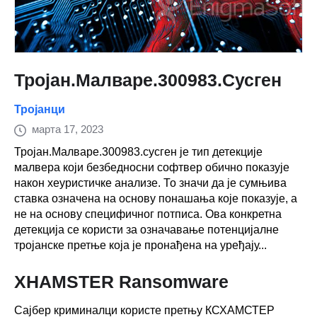
Тројан.Малваре.300983.Сусген
Тројанци
марта 17, 2023
Тројан.Малваре.300983.сусген је тип детекције
малвера који безбедносни софтвер обично показује
након хеуристичке анализе. То значи да је сумњива
ставка означена на основу понашања које показује, а
не на основу специфичног потписа. Ова конкретна
детекција се користи за означавање потенцијалне
тројанске претње која је пронађена на уређају...
XHAMSTER Ransomware
Сајбер криминалци користе претњу КСХАМСТЕР