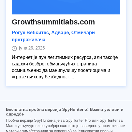
Growthsummitlabs.com
Рогуе Вебситес
,
Адваре
,
Отмичари
претраживача
јуна 26, 2026
Интернет је пун легитимних ресурса, али такође
садржи безброј обмањујућих страница
осмишљених да манипулишу посетиоцима и
угрозе њихову безбедност....
Бесплатна пробна верзија SpyHunter-а: Важни услови и
одредбе
Пробна верзија SpyHunter-а је за SpyHunter Pro или SpyHunter за
Mac и укључује више уређаја (као што је наведено у промотивним
материјалима/страници за куповину) за једнократни пробни