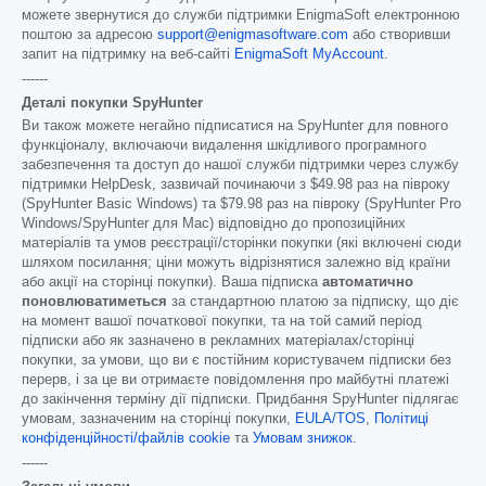
можете звернутися до служби підтримки EnigmaSoft електронною
поштою за адресою
support@enigmasoftware.com
або створивши
запит на підтримку на веб-сайті
EnigmaSoft MyAccount
.
------
Деталі покупки SpyHunter
Ви також можете негайно підписатися на SpyHunter для повного
функціоналу, включаючи видалення шкідливого програмного
забезпечення та доступ до нашої служби підтримки через службу
підтримки HelpDesk, зазвичай починаючи з
$49.98
раз на півроку
(SpyHunter Basic Windows) та
$79.98
раз на півроку (SpyHunter Pro
Windows/SpyHunter для Mac) відповідно до пропозиційних
матеріалів та умов реєстрації/сторінки покупки (які включені сюди
шляхом посилання; ціни можуть відрізнятися залежно від країни
або акції на сторінці покупки). Ваша підписка
автоматично
поновлюватиметься
за стандартною платою за підписку, що діє
на момент вашої початкової покупки, та на той самий період
підписки або як зазначено в рекламних матеріалах/сторінці
покупки, за умови, що ви є постійним користувачем підписки без
перерв, і за це ви отримаєте повідомлення про майбутні платежі
до закінчення терміну дії підписки. Придбання SpyHunter підлягає
умовам, зазначеним на сторінці покупки,
EULA/TOS
,
Політиці
конфіденційності/файлів cookie
та
Умовам знижок
.
------