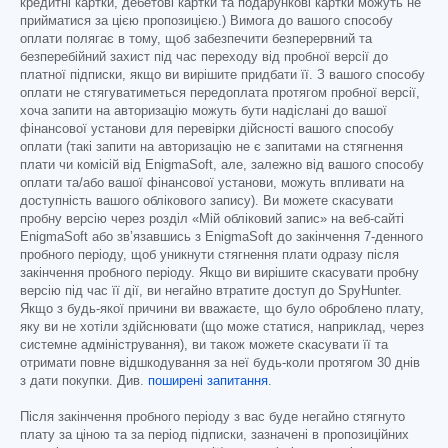
кредитні картки, дебетові картки та подарункові картки можуть не
прийматися за цією пропозицією.) Вимога до вашого способу
оплати полягає в тому, щоб забезпечити безперервний та
безперебійний захист під час переходу від пробної версії до
платної підписки, якщо ви вирішите придбати її. З вашого способу
оплати не стягуватиметься передоплата протягом пробної версії,
хоча запити на авторизацію можуть бути надіслані до вашої
фінансової установи для перевірки дійсності вашого способу
оплати (такі запити на авторизацію не є запитами на стягнення
плати чи комісій від EnigmaSoft, але, залежно від вашого способу
оплати та/або вашої фінансової установи, можуть впливати на
доступність вашого облікового запису). Ви можете скасувати
пробну версію через розділ «Мій обліковий запис» на веб-сайті
EnigmaSoft або зв’язавшись з EnigmaSoft до закінчення 7-денного
пробного періоду, щоб уникнути стягнення плати одразу після
закінчення пробного періоду. Якщо ви вирішите скасувати пробну
версію під час її дії, ви негайно втратите доступ до SpyHunter.
Якщо з будь-якої причини ви вважаєте, що було оброблено плату,
яку ви не хотіли здійснювати (що може статися, наприклад, через
системне адміністрування), ви також можете скасувати її та
отримати повне відшкодування за неї будь-коли протягом 30 днів
з дати покупки. Див.
поширені запитання
.
Після закінчення пробного періоду з вас буде негайно стягнуто
плату за ціною та за період підписки, зазначені в пропозиційних