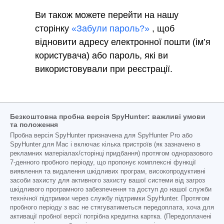
Ви також можете перейти на нашу
сторінку
«Забули пароль?»
, щоб
відновити адресу електронної пошти (ім’я
користувача) або пароль, які ви
використовували при реєстрації.
Безкоштовна пробна версія SpyHunter: важливі умови
та положення
Пробна версія SpyHunter призначена для SpyHunter Pro або
SpyHunter для Mac і включає кілька пристроїв (як зазначено в
рекламних матеріалах/сторінці придбання) протягом одноразового
7-денного пробного періоду, що пропонує комплексні функції
виявлення та видалення шкідливих програм, високопродуктивні
засоби захисту для активного захисту вашої системи від загроз
шкідливого програмного забезпечення та доступ до нашої служби
технічної підтримки через службу підтримки SpyHunter. Протягом
пробного періоду з вас не стягуватиметься передоплата, хоча для
активації пробної версії потрібна кредитна картка. (Передоплачені