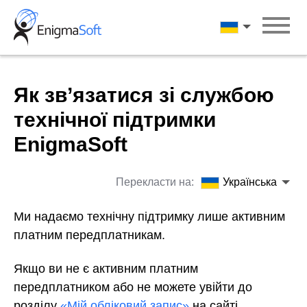
Skip
to
Українська
content
Як зв’язатися зі службою
технічної підтримки
EnigmaSoft
Перекласти на:
Українська
Ми надаємо технічну підтримку лише активним
платним передплатникам.
Якщо ви не є активним платним
передплатником або не можете увійти до
розділу
«Мій обліковий запис»
на сайті