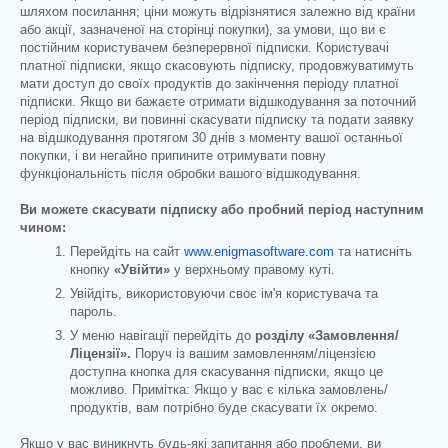
шляхом посилання; ціни можуть відрізнятися залежно від країни
або акції, зазначеної на сторінці покупки), за умови, що ви є
постійним користувачем безперервної підписки. Користувачі
платної підписки, якщо скасовують підписку, продовжуватимуть
мати доступ до своїх продуктів до закінчення періоду платної
підписки. Якщо ви бажаєте отримати відшкодування за поточний
період підписки, ви повинні скасувати підписку та подати заявку
на відшкодування протягом 30 днів з моменту вашої останньої
покупки, і ви негайно припините отримувати повну
функціональність після обробки вашого відшкодування.
Ви можете скасувати підписку або пробний період наступним
чином:
Перейдіть на сайт
www.enigmasoftware.com
та натисніть
кнопку
«Увійти»
у верхньому правому куті.
Увійдіть, використовуючи своє ім'я користувача та
пароль.
У меню навігації перейдіть до
розділу «Замовлення/
Ліцензії».
Поруч із вашим замовленням/ліцензією
доступна кнопка для скасування підписки, якщо це
можливо. Примітка: Якщо у вас є кілька замовлень/
продуктів, вам потрібно буде скасувати їх окремо.
Якщо у вас виникнуть будь-які запитання або проблеми, ви