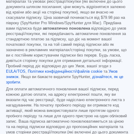
матеріалах та умовах реєстрації/покупки (які включені до цього
документа шляхом посилання; ціни можуть відрізнятися залежно
від країни або акції на сторінці покупки), якщо ви вчасно не
скасували підписку. Ціна зазвичай починається від
$79.98
раз на
півроку (SpyHunter Pro Windows/SpyHunter для Mac). Придбана
вами підписка буде
автоматично поновлена
відповідно до умов
реєстрації/покупки, які передбачають автоматичне поновлення за
стандартною платою за підписку, що діє на момент вашої
початкової покупки, та на той самий період підписки або як
зазначено в рекламних матеріалах/сторінці покупки, за умови, що
ви є постійним користувачем підписки без перерв. Будь ласка,
дивіться сторінку покупки для отримання детальної інформації.
Пробний період діє відповідно до цих Умов, вашої згоди з
EULA/TOS
,
Політики конфіденційності/файлів cookie
та
Умов
знижок
. Якщо ви бажаєте видалити SpyHunter,
дізнайтеся, як це
зробити
.
Для оплати автоматичного поновлення вашої підписки, перед
кожною датою оплати, на адресу електронної пошти, яку ви
вказали під час реєстрації, буде надіслано електронного листа з
нагадуванням. На початку пробного періоду ви отримаєте код
активації, який можна використовувати лише протягом одного
пробного періоду та лише для одного пристрою на один обліковий
запис. Ваша підписка автоматично поновлюватиметься за ціною
та на період підписки відповідно до пропозиційних матеріалів та
умов сторінки реєстрації/покупки (які включені до цього документа