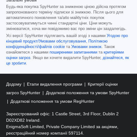
Загальні умови
Будь-яка покупка SpyHunter за зниженою ціною дійсна протягом
запропонованого терміну підписки зі знижкою. Після цього для
автоматичного поновлення та/або майбутніх покупок
застосовуватимуться чинні стандартні ціни. Ціни можуть
змінюватися, хоча ми повідомимо вас про зміни цін заздалегідь.
Усі версії SpyHunter підлягають вашій згоді з нашими
Угодою про
кінцевий продукт/Умовами обслуговування
,
Політикою
конфіденційності/файлів cookie
та
Умовами знижок
. Також
ознайомтеся з нашими
поширеними запитаннями
та
критеріями
оцінки загроз
. Якщо ви хочете видалити SpyHunter,
дізнайтеся, як
це зробити
.
Додому
Етапи видалення програми
Критерії оцінки
загроз SpyHunter
Додаткові положення та умови SpyHunter
Додаткові положення та умови RegHunter
Зареєстрований офіс: 1 Castle Street, 3rd Floor, Dublin 2
D02XD82 Ireland.
EnigmaSoft Limited, Private Company Limited за акціями,
реєстраційний номер компанії 597114.