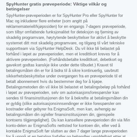
SpyHunter gratis prøveperiode: Viktige vilkår og
betingelser
SpyHunter-prøveperioden er for SpyHunter Pro eller SpyHunter for
Mac og inkluderer flere enheter (som angitt på
reklamemateriell/kjøpssiden) for en engangs 7-dagers prøveperiode,
som tilbyr omfattende funksjonalitet for deteksjon og fjerning av
skadelig programvare, høytytende beskyttelser for aktivt å beskytte
systemet ditt mot skadelig programvare, og tilgang til vårt tekniske
supportteam via SpyHunter HelpDesk. Du vil ikke bli belastet på
forhånd i løpet av prøveperioden, men et kredittkort kreves for å
aktivere prøveperioden. (Forhåndsbetalte kredittkort, debetkort og
gavekort godtas kanskje ikke under dette tilbudet.) Kravet til
betalingsmåten din er for å bidra til å sikre kontinuerlig, uavbrutt
sikkerhetsbeskyttelse under overgangen fra en prøveperiode til et
betalt abonnement hvis du bestemmer deg for å kjøpe.
Betalingsmetoden din vil ikke bli belastet et betalingsbeløp på forhånd
i løpet av prøveperioden, selv om autorisasjonsforespørsler kan
sendes til finansinstitusjonen din for å bekrefte at betalingsmåten din
er gyldig (slike autorisasjonsinnsendinger er ikke forespørsler om
kostnader eller gebyrer fra EnigmaSoft, men kan, avhengig av
betalingsmåten din og/eller finansinstitusjonen din, gjenspeile
kontoens tilgjengelighet). Du kan kansellere prøveperioden din via Min
konto-delen av EnigmaSofts nettsted for kontoen din, eller ved å
kontakte EnigmaSoft før slutten av den 7 dager lange prøveperioden
for å unngå at en betaling forfaller og behandles umiddelbart etter at