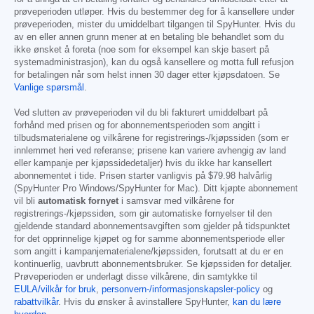
prøveperioden utløper. Hvis du bestemmer deg for å kansellere under
prøveperioden, mister du umiddelbart tilgangen til SpyHunter. Hvis du
av en eller annen grunn mener at en betaling ble behandlet som du
ikke ønsket å foreta (noe som for eksempel kan skje basert på
systemadministrasjon), kan du også kansellere og motta full refusjon
for betalingen når som helst innen 30 dager etter kjøpsdatoen. Se
Vanlige spørsmål
.
Ved slutten av prøveperioden vil du bli fakturert umiddelbart på
forhånd med prisen og for abonnementsperioden som angitt i
tilbudsmaterialene og vilkårene for registrerings-/kjøpssiden (som er
innlemmet heri ved referanse; prisene kan variere avhengig av land
eller kampanje per kjøpssidedetaljer) hvis du ikke har kansellert
abonnementet i tide. Prisen starter vanligvis på
$79.98
halvårlig
(SpyHunter Pro Windows/SpyHunter for Mac). Ditt kjøpte abonnement
vil bli
automatisk fornyet
i samsvar med vilkårene for
registrerings-/kjøpssiden, som gir automatiske fornyelser til den
gjeldende standard abonnementsavgiften som gjelder på tidspunktet
for det opprinnelige kjøpet og for samme abonnementsperiode eller
som angitt i kampanjematerialene/kjøpssiden, forutsatt at du er en
kontinuerlig, uavbrutt abonnementsbruker. Se kjøpssiden for detaljer.
Prøveperioden er underlagt disse vilkårene, din samtykke til
EULA/vilkår for bruk
,
personvern-/informasjonskapsler-policy
og
rabattvilkår
. Hvis du ønsker å avinstallere SpyHunter,
kan du lære