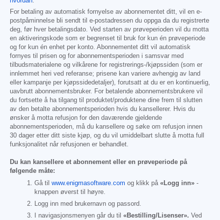
hvordan
.
For betaling av automatisk fornyelse av abonnementet ditt, vil en e-
postpåminnelse bli sendt til e-postadressen du oppga da du registrerte
deg, før hver betalingsdato. Ved starten av prøveperioden vil du motta
en aktiveringskode som er begrenset til bruk for kun én prøveperiode
og for kun én enhet per konto. Abonnementet ditt vil automatisk
fornyes til prisen og for abonnementsperioden i samsvar med
tilbudsmaterialene og vilkårene for registrerings-/kjøpssiden (som er
innlemmet heri ved referanse; prisene kan variere avhengig av land
eller kampanje per kjøpssidedetaljer), forutsatt at du er en kontinuerlig,
uavbrutt abonnementsbruker. For betalende abonnementsbrukere vil
du fortsette å ha tilgang til produktet/produktene dine frem til slutten
av den betalte abonnementsperioden hvis du kansellerer. Hvis du
ønsker å motta refusjon for den daværende gjeldende
abonnementsperioden, må du kansellere og søke om refusjon innen
30 dager etter ditt siste kjøp, og du vil umiddelbart slutte å motta full
funksjonalitet når refusjonen er behandlet.
Du kan kansellere et abonnement eller en prøveperiode på
følgende måte:
Gå til
www.enigmasoftware.com
og klikk på
«Logg inn»
-
knappen øverst til høyre.
Logg inn med brukernavn og passord.
I navigasjonsmenyen går du til
«Bestilling/Lisenser».
Ved