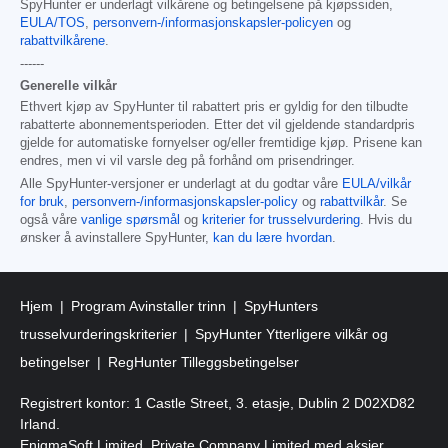
SpyHunter er underlagt vilkårene og betingelsene på kjøpssiden,
EULA/TOS
,
personvern-/informasjonskapsler-policyen
og
rabattvilkårene
.
------
Generelle vilkår
Ethvert kjøp av SpyHunter til rabattert pris er gyldig for den tilbudte
rabatterte abonnementsperioden. Etter det vil gjeldende standardpris
gjelde for automatiske fornyelser og/eller fremtidige kjøp. Prisene kan
endres, men vi vil varsle deg på forhånd om prisendringer.
Alle SpyHunter-versjoner er underlagt at du godtar våre
EULA/vilkår
for bruk
,
personvern-/informasjonskapsler-policy
og
rabattvilkår
. Se
også våre
vanlige spørsmål
og
kriterier for trusselvurdering
. Hvis du
ønsker å avinstallere SpyHunter,
kan du lære hvordan
.
Hjem
Program Avinstaller trinn
SpyHunters
trusselvurderingskriterier
SpyHunter Ytterligere vilkår og
betingelser
RegHunter Tilleggsbetingelser
Registrert kontor: 1 Castle Street, 3. etasje, Dublin 2 D02XD82
Irland.
EnigmaSoft Limited, Private Company Limited med aksjer,