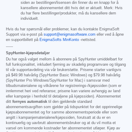
siden av bestillingen/lisensen din finner du en knapp for å
kansellere abonnementet ditt hvis det er aktuelt. Merk: Hvis
du har flere bestillinger/produkter, må du kansellere dem
individuelt.
Hvis du har spørsmål eller problemer, kan du kontakte EnigmaSoft
Support via e-post på
support@enigmasoftware.com
eller ved å åpne
en supportbillett på
EnigmaSofts MinKonto
-nettsted.
------
SpyHunter-kjøpsdetaljer
Du har også valget mellom å abonnere på SpyHunter umiddelbart for
full funksjonalitet, inkludert fjerning av skadelig programvare og tilgang
til vår supportavdeling via vår brukerstøtte. Prisene starter vanligvis
på
$49.98
halvårlig (SpyHunter Basic Windows) og
$79.98
halvårlig
(SpyHunter Pro Windows/SpyHunter for Mac) i samsvar med
tilbudsmaterialene og vilkårene for registrerings-/kjøpssiden (som er
innlemmet heri ved referanse; prisene kan variere avhengig av land
eller kampanje i henhold til detaljene på kjøpssiden). Abonnementet
ditt
fornyes automatisk
til den gjeldende standard
abonnementsavgiften som gjelder på tidspunktet for det opprinnelige
kjøpsabonnementet og for samme abonnementsperiode eller som
angitt i kampanjematerialene/kjøpssiden, forutsatt at du er en
kontinuerlig og uavbrutt abonnementsbruker og at du vil motta et
varsel om kommende kostnader før abonnementet utløper. Kjøp av