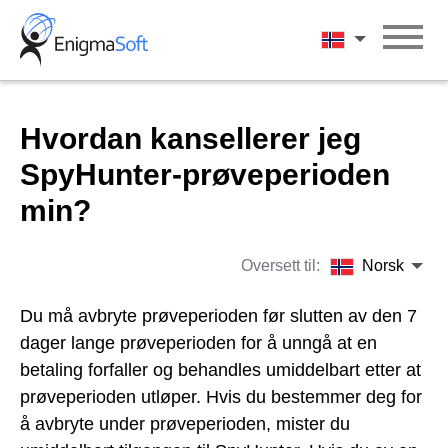
Skip
to
Norsk
content
Hvordan kansellerer jeg
SpyHunter-prøveperioden
min?
Oversett til:
Norsk
Du må avbryte prøveperioden før slutten av den 7
dager lange prøveperioden for å unngå at en
betaling forfaller og behandles umiddelbart etter at
prøveperioden utløper. Hvis du bestemmer deg for
å avbryte under prøveperioden, mister du