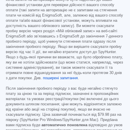
фінансової установи для перевірки дійсності вашого способу
оплати (такі запити на авторизацію не є запитами на стягнення
плати чи комісій від EnigmaSoft, але, залежно від вашого способу
оплати та/або вашої фінансової установи, можуть впливати на
доступність вашого облікового запису). Ви можете скасувати
пробну версію через розділ «Мій обліковий запис» на веб-сайті
EnigmaSoft або зв’язавшись з EnigmaSoft до закінчення 7-денного
пробного періоду, щоб уникнути стягнення плати одразу після
закінчення пробного періоду. Якщо ви вирішите скасувати пробну
версію під час її дії, ви негайно втратите доступ до SpyHunter.
Якщо з будь-якої причини ви вважаєте, що було оброблено плату,
яку ви не хотіли здійснювати (що може статися, наприклад, через
системне адміністрування), ви також можете скасувати її та
отримати повне відшкодування за неї будь-коли протягом 30 днів
з дати покупки. Див.
поширені запитання
.
Після закінчення пробного періоду з вас буде негайно стягнуто
плату за ціною та за період підписки, зазначені в пропозиційних
матеріалах та умовах реєстрації/покупки (які включені до цього
документа шляхом посилання; ціни можуть відрізнятися залежно
від країни або акції на сторінці покупки), якщо ви вчасно не
скасували підписку. Ціна зазвичай починається від
$79.98
раз на
півроку (SpyHunter Pro Windows/SpyHunter для Mac). Придбана
вами підписка буде
автоматично поновлена
відповідно до умов