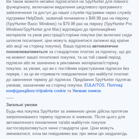
Ви також можете негайно підписатися на SpyHunter для повного
функціоналу, включаючи видалення шкідливого програмного
забезпечення та доступ до нашої служби підтримки через службу
підтримки HelpDesk, зазвичай починаючи з
$49.98
раз на півроку
(SpyHunter Basic Windows) та
$79.98
раз на півроку (SpyHunter Pro
Windows/SpyHunter для Mac) відповідно до пропозиційних
матеріалів та умов реєстрації/сторінки покупки (які включені сюди
шляхом посилання; ціни можуть відрізнятися залежно від країни
або акції на сторінці покупки). Ваша підписка
автоматично
поновлюватиметься
за стандартною платою за підписку, що діє
на момент вашої початкової покупки, та на той самий період
підписки або як зазначено в рекламних матеріалах/сторінці
покупки, за умови, що ви є постійним користувачем підписки без
перерв, і за це ви отримаєте повідомлення про майбутні платежі
до закінчення терміну дії підписки. Придбання SpyHunter підлягає
умовам, зазначеним на сторінці покупки,
EULA/TOS
,
Політиці
конфіденційності/файлів cookie
та
Умовам знижок
.
------
Загальні умови
Будь-яка покупка SpyHunter за зниженою ціною дійсна протягом
запропонованого терміну підписки зі знижкою. Після цього для
автоматичного поновлення та/або майбутніх покупок
застосовуватимуться чинні стандартні ціни. Ціни можуть
змінюватися, хоча ми повідомимо вас про зміни цін заздалегідь.