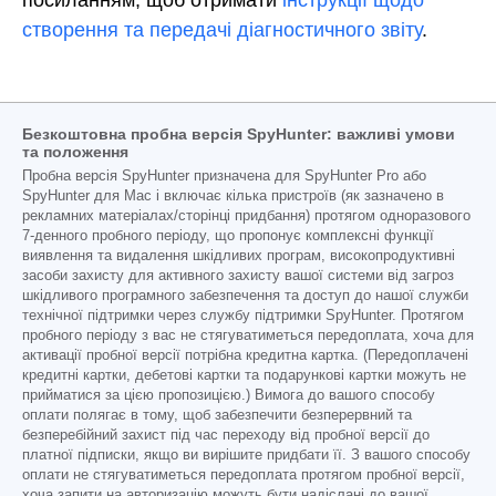
створення та передачі діагностичного звіту
.
Безкоштовна пробна версія SpyHunter: важливі умови
та положення
Пробна версія SpyHunter призначена для SpyHunter Pro або
SpyHunter для Mac і включає кілька пристроїв (як зазначено в
рекламних матеріалах/сторінці придбання) протягом одноразового
7-денного пробного періоду, що пропонує комплексні функції
виявлення та видалення шкідливих програм, високопродуктивні
засоби захисту для активного захисту вашої системи від загроз
шкідливого програмного забезпечення та доступ до нашої служби
технічної підтримки через службу підтримки SpyHunter. Протягом
пробного періоду з вас не стягуватиметься передоплата, хоча для
активації пробної версії потрібна кредитна картка. (Передоплачені
кредитні картки, дебетові картки та подарункові картки можуть не
прийматися за цією пропозицією.) Вимога до вашого способу
оплати полягає в тому, щоб забезпечити безперервний та
безперебійний захист під час переходу від пробної версії до
платної підписки, якщо ви вирішите придбати її. З вашого способу
оплати не стягуватиметься передоплата протягом пробної версії,
хоча запити на авторизацію можуть бути надіслані до вашої