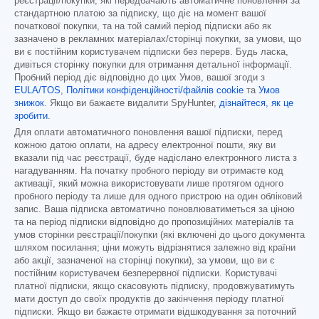
реєстрації/покупки, які передбачають автоматичне поновлення за
стандартною платою за підписку, що діє на момент вашої
початкової покупки, та на той самий період підписки або як
зазначено в рекламних матеріалах/сторінці покупки, за умови, що
ви є постійним користувачем підписки без перерв. Будь ласка,
дивіться сторінку покупки для отримання детальної інформації.
Пробний період діє відповідно до цих Умов, вашої згоди з
EULA/TOS
,
Політики конфіденційності/файлів cookie
та
Умов
знижок
. Якщо ви бажаєте видалити SpyHunter,
дізнайтеся, як це
зробити
.
Для оплати автоматичного поновлення вашої підписки, перед
кожною датою оплати, на адресу електронної пошти, яку ви
вказали під час реєстрації, буде надіслано електронного листа з
нагадуванням. На початку пробного періоду ви отримаєте код
активації, який можна використовувати лише протягом одного
пробного періоду та лише для одного пристрою на один обліковий
запис. Ваша підписка автоматично поновлюватиметься за ціною
та на період підписки відповідно до пропозиційних матеріалів та
умов сторінки реєстрації/покупки (які включені до цього документа
шляхом посилання; ціни можуть відрізнятися залежно від країни
або акції, зазначеної на сторінці покупки), за умови, що ви є
постійним користувачем безперервної підписки. Користувачі
платної підписки, якщо скасовують підписку, продовжуватимуть
мати доступ до своїх продуктів до закінчення періоду платної
підписки. Якщо ви бажаєте отримати відшкодування за поточний