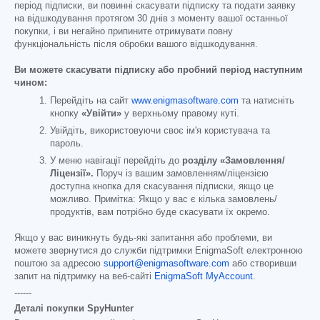
період підписки, ви повинні скасувати підписку та подати заявку
на відшкодування протягом 30 днів з моменту вашої останньої
покупки, і ви негайно припините отримувати повну
функціональність після обробки вашого відшкодування.
Ви можете скасувати підписку або пробний період наступним
чином:
Перейдіть на сайт
www.enigmasoftware.com
та натисніть
кнопку
«Увійти»
у верхньому правому куті.
Увійдіть, використовуючи своє ім'я користувача та
пароль.
У меню навігації перейдіть до
розділу «Замовлення/
Ліцензії».
Поруч із вашим замовленням/ліцензією
доступна кнопка для скасування підписки, якщо це
можливо. Примітка: Якщо у вас є кілька замовлень/
продуктів, вам потрібно буде скасувати їх окремо.
Якщо у вас виникнуть будь-які запитання або проблеми, ви
можете звернутися до служби підтримки EnigmaSoft електронною
поштою за адресою
support@enigmasoftware.com
або створивши
запит на підтримку на веб-сайті
EnigmaSoft MyAccount
.
------
Деталі покупки SpyHunter