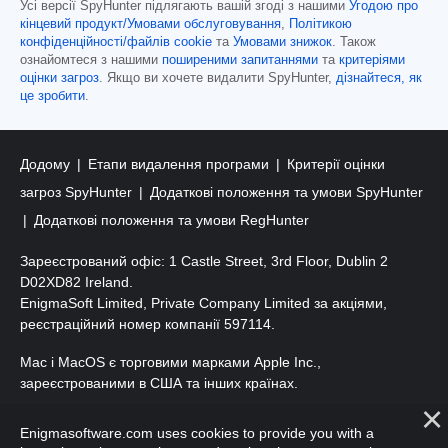
Усі версії SpyHunter підлягають вашій згоді з нашими
Угодою про
кінцевий продукт/Умовами обслуговування
,
Політикою
конфіденційності/файлів cookie
та
Умовами знижок
. Також
ознайомтеся з нашими
поширеними запитаннями
та
критеріями
оцінки загроз
. Якщо ви хочете видалити SpyHunter,
дізнайтеся, як
це зробити
.
Додому
Етапи видалення програми
Критерії оцінки
загроз SpyHunter
Додаткові положення та умови SpyHunter
Додаткові положення та умови RegHunter
Зареєстрований офіс: 1 Castle Street, 3rd Floor, Dublin 2
D02XD82 Ireland.
EnigmaSoft Limited, Private Company Limited за акціями,
реєстраційний номер компанії 597114.
Mac і MacOS є торговими марками Apple Inc.,
зареєстрованими в США та інших країнах.
Авторські права 2016-
2026
. ТОВ «ЕнігмаСофт». Усі права
Enigmasoftware.com uses cookies to provide you with a
захищено.