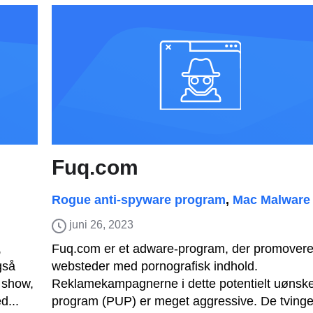
Fuq.com
Rogue anti-spyware program
,
Mac Malware
juni 26, 2023
,
Fuq.com er et adware-program, der promovere
gså
websteder med pornografisk indhold.
 show,
Reklamekampagnerne i dette potentielt uønsk
d...
program (PUP) er meget aggressive. De tvinge