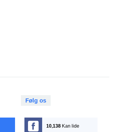
.
Følg os
10,138
Kan lide