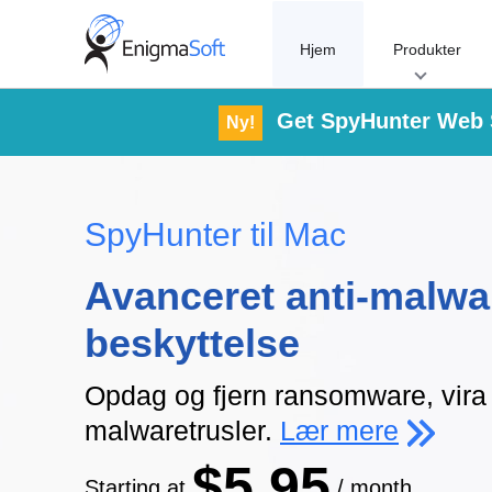
Skip
to
Hjem
Produkter
content
Get SpyHunter Web 
Ny!
SpyHunter til Mac
Avanceret anti-malwa
beskyttelse
Opdag og fjern ransomware, vira
malwaretrusler.
Lær mere
$5.95
Starting at
/ month