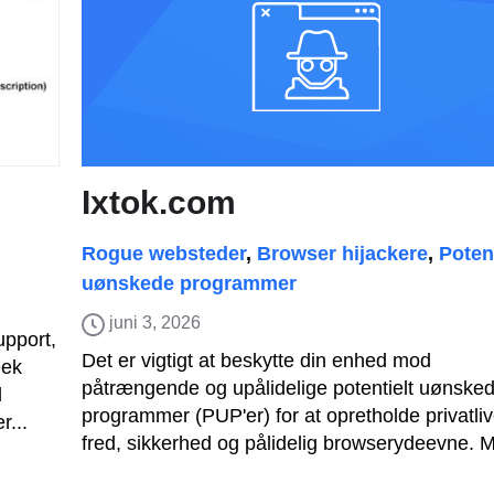
Ixtok.com
Rogue websteder
,
Browser hijackere
,
Potent
uønskede programmer
juni 3, 2026
upport,
Det er vigtigt at beskytte din enhed mod
eek
påtrængende og upålidelige potentielt uønske
d
programmer (PUP'er) for at opretholde privatliv
r...
fred, sikkerhed og pålidelig browserydeevne. M