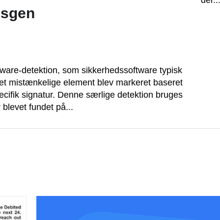
der..
usgen
are-detektion, som sikkerhedssoftware typisk
t det mistænkelige element blev markeret baseret
ecifik signatur. Denne særlige detektion bruges
r blevet fundet på...