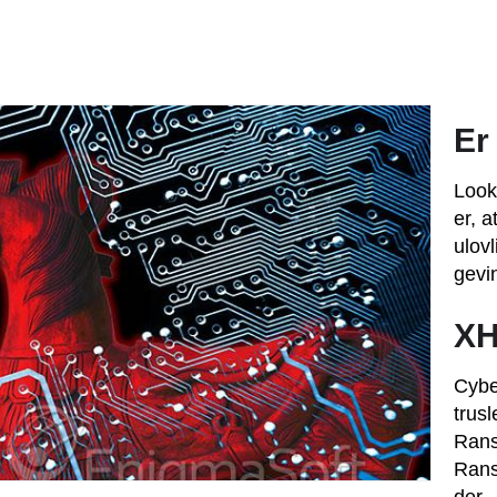
Er
Look
er, a
ulov
gevin
XH
Cybe
trus
Rans
Rans