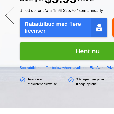
Billed upfront @
$79.98
$35.70
/
semiannually
.
Rabattilbud med flere
licenser
Hent nu
See additional offer below where available.
EULA
and
Priv
Avanceret
30-dages pengene-
malwarebeskyttelse
tilbage-garanti