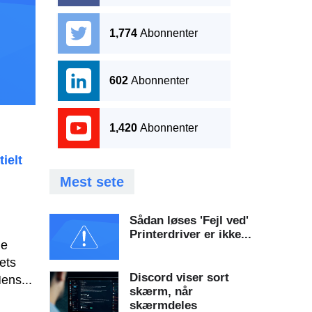
1,774
Abonnenter
602
Abonnenter
1,420
Abonnenter
ielt
Mest sete
Sådan løses 'Fejl ved'
Printerdriver er ikke...
de
ets
Discord viser sort
ens...
skærm, når
skærmdeles