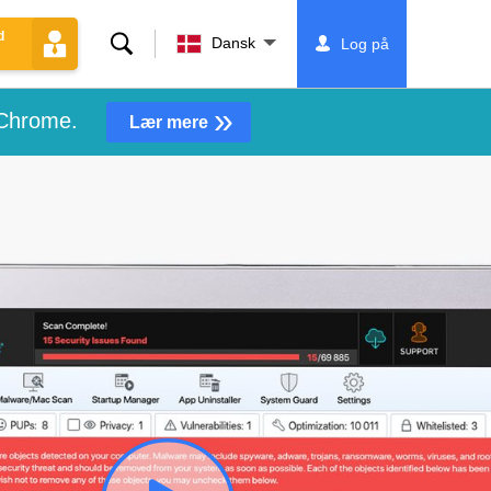
d
Søg
Dansk
Log på
»
 Chrome.
Lær mere