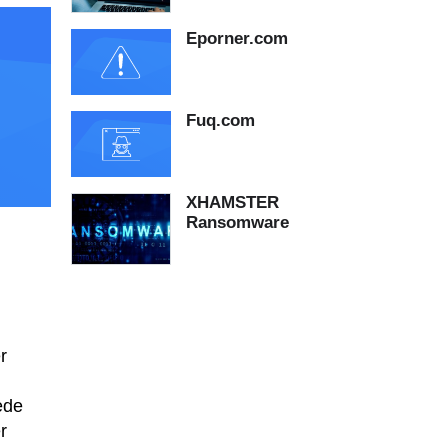
Eporner.com
Fuq.com
XHAMSTER
Ransomware
r
ede
r