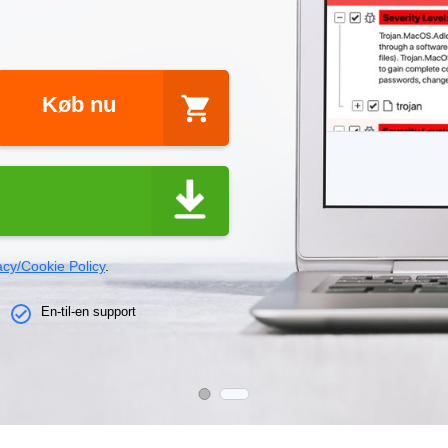
Køb nu
acy/Cookie Policy
.
En-til-en support