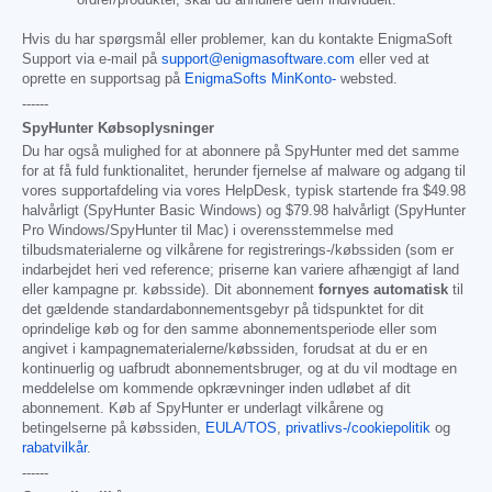
ordrer/produkter, skal du annullere dem individuelt.
Hvis du har spørgsmål eller problemer, kan du kontakte EnigmaSoft
Support via e-mail på
support@enigmasoftware.com
eller ved at
oprette en supportsag på
EnigmaSofts MinKonto-
websted.
------
SpyHunter Købsoplysninger
Du har også mulighed for at abonnere på SpyHunter med det samme
for at få fuld funktionalitet, herunder fjernelse af malware og adgang til
vores supportafdeling via vores HelpDesk, typisk startende fra
$49.98
halvårligt (SpyHunter Basic Windows) og
$79.98
halvårligt (SpyHunter
Pro Windows/SpyHunter til Mac) i overensstemmelse med
tilbudsmaterialerne og vilkårene for registrerings-/købssiden (som er
indarbejdet heri ved reference; priserne kan variere afhængigt af land
eller kampagne pr. købsside). Dit abonnement
fornyes automatisk
til
det gældende standardabonnementsgebyr på tidspunktet for dit
oprindelige køb og for den samme abonnementsperiode eller som
angivet i kampagnematerialerne/købssiden, forudsat at du er en
kontinuerlig og uafbrudt abonnementsbruger, og at du vil modtage en
meddelelse om kommende opkrævninger inden udløbet af dit
abonnement. Køb af SpyHunter er underlagt vilkårene og
betingelserne på købssiden,
EULA/TOS
,
privatlivs-/cookiepolitik
og
rabatvilkår
.
------