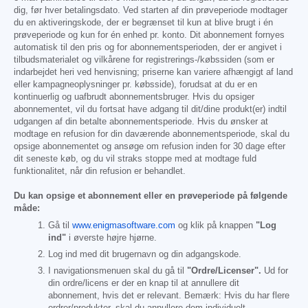
dig, før hver betalingsdato. Ved starten af din prøveperiode modtager
du en aktiveringskode, der er begrænset til kun at blive brugt i én
prøveperiode og kun for én enhed pr. konto. Dit abonnement fornyes
automatisk til den pris og for abonnementsperioden, der er angivet i
tilbudsmaterialet og vilkårene for registrerings-/købssiden (som er
indarbejdet heri ved henvisning; priserne kan variere afhængigt af land
eller kampagneoplysninger pr. købsside), forudsat at du er en
kontinuerlig og uafbrudt abonnementsbruger. Hvis du opsiger
abonnementet, vil du fortsat have adgang til dit/dine produkt(er) indtil
udgangen af din betalte abonnementsperiode. Hvis du ønsker at
modtage en refusion for din daværende abonnementsperiode, skal du
opsige abonnementet og ansøge om refusion inden for 30 dage efter
dit seneste køb, og du vil straks stoppe med at modtage fuld
funktionalitet, når din refusion er behandlet.
Du kan opsige et abonnement eller en prøveperiode på følgende
måde:
Gå til
www.enigmasoftware.com
og klik på knappen
"Log
ind"
i øverste højre hjørne.
Log ind med dit brugernavn og din adgangskode.
I navigationsmenuen skal du gå til
"Ordre/Licenser".
Ud for
din ordre/licens er der en knap til at annullere dit
abonnement, hvis det er relevant. Bemærk: Hvis du har flere