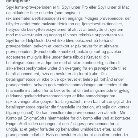
betingelser
SpyHunter-prøveperioden er til SpyHunter Pro eller SpyHunter til Mac
og inkluderer flere enheder (som angivet i
reklamematerialet/købssiden) i en engangs 7-dages prøveperiode, der
tilbyder omfattende malware-detektion og -fjernelsesfunktionalitet,
højtydende beskyttelsessystemer til aktivt at beskytte dit system
mod malware-trusler og adgang til vores tekniske supportteam via
SpyHunter HelpDesk. Du vil ikke blive opkrævet på forhånd i
prøveperioden, selvom et kreditkort er påkrævet for at aktivere
prøveperioden. (Forudbetalte kreditkort, betalingskort og gavekort
accepteres muligvis ikke under dette tilbud.) Kravet til din
betalingsmetode er at hjælpe med at sikre kontinuerlig, uafbrudt
sikkerhedsbeskyttelse under din overgang fra en prøveperiode til et
betalt abonnement, hvis du beslutter dig for at købe. Din
betalingsmetode vil ikke blive opkrævet et beløb på forhånd under
prøveperioden, selvom godkendelsesanmodninger kan sendes til din
finansielle institution for at bekræfte, at din betalingsmetode er gyldig
(sådanne godkendelsesanmodninger er ikke anmodninger om
opkrævninger eller gebyrer fra EnigmaSoft, men kan, afhængigt af din
betalingsmetode og/eller din finansielle institution, afspejle din kontos
tilgængelighed). Du kan annullere din prøveperiode via afsnittet Min
Konto på EnigmaSofts hjemmeside for din konto eller ved at kontakte
EnigmaSoft inden udgangen af den 7-dages prøveperiode for at
undgå, at et gebyr forfalder og behandles umiddelbart efter, at din
prøveperiode udløber. Hvis du beslutter dig for at annullere under din