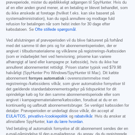
prøveperiode, mister du øjeblikkeligt adgangen til SpyHunter. Hvis du
af en eller anden grund mener, at en betaling er blevet behandlet, som
du ikke ønskede at foretage (hvilket f.eks. kan ske baseret på
systemadministration), kan du også annullere og modtage fuld
refusion for betalingen når som helst inden for 30 dage efter
købsdatoen. Se
Ofte stillede spørgsmål
.
Ved afslutningen af prøveperioden vil du blive faktureret på forhånd
med det samme til den pris og for abonnementsperioden, der er
angivet i tilbudsmaterialerne og vilkårene på registrerings-/købssiden
(som er indarbejdet heri ved henvisning; priserne kan variere
afhængigt af land eller kampagne pr. købsside), hvis du ikke har
annulleret abonnementet rettidigt. Prisen starter typisk ved
$79.98
halvårligt (SpyHunter Pro Windows/SpyHunter til Mac). Dit købte
abonnement
fornyes automatisk
i overensstemmelse med
registrerings-/købssidens vilkår, som giver automatiske fornyelser til
det gældende standardabonnementsgebyr på tidspunktet for dit
oprindelige køb og for den samme abonnementsperiode eller som
angivet i kampagnematerialerne/købssiden, forudsat at du er en
kontinuerlig og uafbrudt abonnementsbruger. Se venligst købssiden for
detaljer. Prøveperioden er underlagt disse vilkår, din accept af
EULA/TOS
,
privatlivs-/cookiepolitik
og
rabatvilkår
. Hvis du ønsker at
afinstallere SpyHunter,
kan du lære hvordan
.
Ved betaling af automatisk fornyelse af dit abonnement sendes der en
e-mail-påmindelse til den e-mailadresse, du angav, da du registrerede