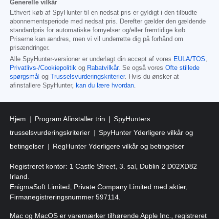
Generelle vilkår
Ethvert køb af SpyHunter til en nedsat pris er gyldigt i den tilbudte
abonnementsperiode med nedsat pris. Derefter gælder den gældende
standardpris for automatiske fornyelser og/eller fremtidige køb.
Priserne kan ændres, men vi vil underrette dig på forhånd om
prisændringer.
Alle SpyHunter-versioner er underlagt din accept af vores
EULA/TOS
,
Privatlivs-/Cookiepolitik
og
Rabatvilkår
. Se også vores
Ofte stillede
spørgsmål
og
Trusselsvurderingskriterier
. Hvis du ønsker at
afinstallere SpyHunter,
kan du lære hvordan
.
Hjem
Program Afinstaller trin
SpyHunters
trusselsvurderingskriterier
SpyHunter Yderligere vilkår og
betingelser
RegHunter Yderligere vilkår og betingelser
Registreret kontor: 1 Castle Street, 3. sal, Dublin 2 D02XD82
Irland.
EnigmaSoft Limited, Private Company Limited med aktier,
Firmanegistreringsnummer 597114.
Mac og MacOS er varemærker tilhørende Apple Inc., registreret