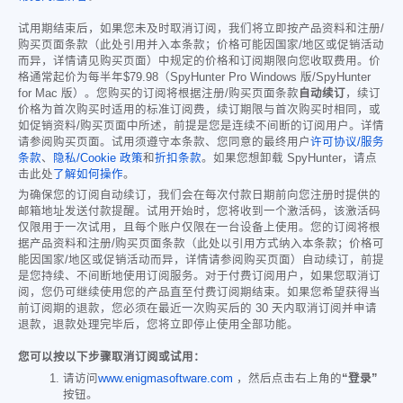
试用期结束后，如果您未及时取消订阅，我们将立即按产品资料和注册/
购买页面条款（此处引用并入本条款；价格可能因国家/地区或促销活动
而异，详情请见购买页面）中规定的价格和订阅期限向您收取费用。价
格通常起价为每半年
$79.98
（SpyHunter Pro Windows 版/SpyHunter
for Mac 版）。您购买的订阅将根据注册/购买页面条款
自动续订
，续订
价格为首次购买时适用的标准订阅费，续订期限与首次购买时相同，或
如促销资料/购买页面中所述，前提是您是连续不间断的订阅用户。详情
请参阅购买页面。试用须遵守本条款、您同意的最终用户
许可协议/服务
条款
、
隐私/Cookie 政策
和
折扣条款
。如果您想卸载 SpyHunter，请点
击此处
了解如何操作
。
为确保您的订阅自动续订，我们会在每次付款日期前向您注册时提供的
邮箱地址发送付款提醒。试用开始时，您将收到一个激活码，该激活码
仅限用于一次试用，且每个账户仅限在一台设备上使用。您的订阅将根
据产品资料和注册/购买页面条款（此处以引用方式纳入本条款；价格可
能因国家/地区或促销活动而异，详情请参阅购买页面）自动续订，前提
是您持续、不间断地使用订阅服务。对于付费订阅用户，如果您取消订
阅，您仍可继续使用您的产品直至付费订阅期结束。如果您希望获得当
前订阅期的退款，您必须在最近一次购买后的 30 天内取消订阅并申请
退款，退款处理完毕后，您将立即停止使用全部功能。
您可以按以下步骤取消订阅或试用：
请访问
www.enigmasoftware.com
，然后点击右上角的
“登录”
按钮。