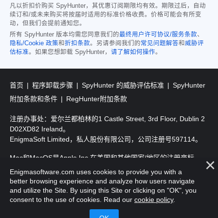
凡以折扣价购买 SpyHunter，其优惠订阅期限均有效。期限过后，自动
续订和/或未来购买将按届时适用的标准价格收费。价格可能会有所变
动，但我们会提前通知您。
所有 SpyHunter 版本均需您同意我们的
最终用户许可协议/服务条款
、
隐私/Cookie 政策
和
折扣条款
。另请参阅我们的
常见问题解答
和
威胁评
估标准
。如果您想卸载 SpyHunter，
请了解如何操作
。
首页
程序卸载步骤
SpyHunter 的威胁评估标准
SpyHunter
附加条款和条件
RegHunter附加条款
注册办事处：爱尔兰都柏林的1 Castle Street, 3rd Floor, Dublin 2
D02XD82 Ireland。
EnigmaSoft Limited，私人股份有限公司，公司注册号597114。
Mac和MacOS是Apple Inc.在美国和其他国家/地区的注册商标。
Enigmasoftware.com uses cookies to provide you with a
版权所有2016-
2026
。EnigmaSoft Ltd. 保留所有权利。
better browsing experience and analyze how users navigate
and utilize the Site. By using this Site or clicking on "OK", you
consent to the use of cookies. Read our
cookie policy
.