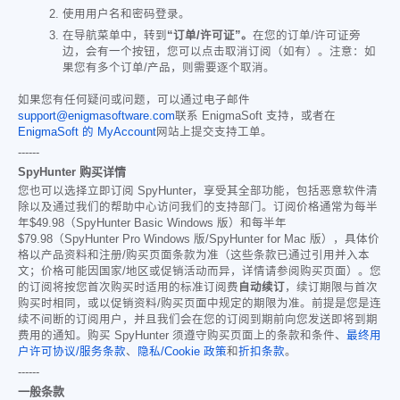
使用用户名和密码登录。
在导航菜单中，转到
“订单/许可证”。
在您的订单/许可证旁
边，会有一个按钮，您可以点击取消订阅（如有）。注意：如
果您有多个订单/产品，则需要逐个取消。
如果您有任何疑问或问题，可以通过电子邮件
support@enigmasoftware.com
联系 EnigmaSoft 支持，或者在
EnigmaSoft 的 MyAccount
网站上提交支持工单。
------
SpyHunter 购买详情
您也可以选择立即订阅 SpyHunter，享受其全部功能，包括恶意软件清
除以及通过我们的帮助中心访问我们的支持部门。订阅价格通常为每半
年
$49.98
（SpyHunter Basic Windows 版）和每半年
$79.98
（SpyHunter Pro Windows 版/SpyHunter for Mac 版），具体价
格以产品资料和注册/购买页面条款为准（这些条款已通过引用并入本
文；价格可能因国家/地区或促销活动而异，详情请参阅购买页面）。您
的订阅将按您首次购买时适用的标准订阅费
自动续订
，续订期限与首次
购买时相同，或以促销资料/购买页面中规定的期限为准。前提是您是连
续不间断的订阅用户，并且我们会在您的订阅到期前向您发送即将到期
费用的通知。购买 SpyHunter 须遵守购买页面上的条款和条件、
最终用
户许可协议/服务条款
、
隐私/Cookie 政策
和
折扣条款
。
------
一般条款