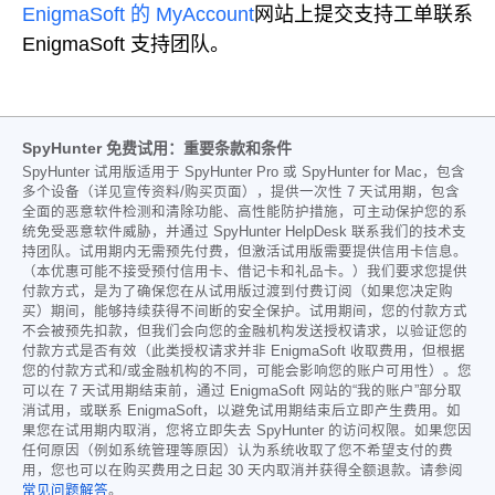
EnigmaSoft 的 MyAccount
网站
上提交支持工单
联系
EnigmaSoft 支持团队
。
SpyHunter 免费试用：重要条款和条件
SpyHunter 试用版适用于 SpyHunter Pro 或 SpyHunter for Mac，包含
多个设备（详见宣传资料/购买页面），提供一次性 7 天试用期，包含
全面的恶意软件检测和清除功能、高性能防护措施，可主动保护您的系
统免受恶意软件威胁，并通过 SpyHunter HelpDesk 联系我们的技术支
持团队。试用期内无需预先付费，但激活试用版需要提供信用卡信息。
（本优惠可能不接受预付信用卡、借记卡和礼品卡。）我们要求您提供
付款方式，是为了确保您在从试用版过渡到付费订阅（如果您决定购
买）期间，能够持续获得不间断的安全保护。试用期间，您的付款方式
不会被预先扣款，但我们会向您的金融机构发送授权请求，以验证您的
付款方式是否有效（此类授权请求并非 EnigmaSoft 收取费用，但根据
您的付款方式和/或金融机构的不同，可能会影响您的账户可用性）。您
可以在 7 天试用期结束前，通过 EnigmaSoft 网站的“我的账户”部分取
消试用，或联系 EnigmaSoft，以避免试用期结束后立即产生费用。如
果您在试用期内取消，您将立即失去 SpyHunter 的访问权限。如果您因
任何原因（例如系统管理等原因）认为系统收取了您不希望支付的费
用，您也可以在购买费用之日起 30 天内取消并获得全额退款。请参阅
常见问题解答
。