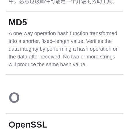
中，恶意垃圾邮件可能是一个开端的救助工具。
MD5
A one-way operation hash function transformed
into a shorter, fixed–length value. Verifies the
data integrity by performing a hash operation on
the data after received. No two or more strings
will produce the same hash value.
O
OpenSSL