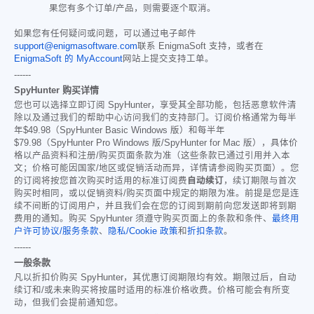
果您有多个订单/产品，则需要逐个取消。
如果您有任何疑问或问题，可以通过电子邮件
support@enigmasoftware.com
联系 EnigmaSoft 支持，或者在
EnigmaSoft 的 MyAccount
网站上提交支持工单。
------
SpyHunter 购买详情
您也可以选择立即订阅 SpyHunter，享受其全部功能，包括恶意软件清
除以及通过我们的帮助中心访问我们的支持部门。订阅价格通常为每半
年
$49.98
（SpyHunter Basic Windows 版）和每半年
$79.98
（SpyHunter Pro Windows 版/SpyHunter for Mac 版），具体价
格以产品资料和注册/购买页面条款为准（这些条款已通过引用并入本
文；价格可能因国家/地区或促销活动而异，详情请参阅购买页面）。您
的订阅将按您首次购买时适用的标准订阅费
自动续订
，续订期限与首次
购买时相同，或以促销资料/购买页面中规定的期限为准。前提是您是连
续不间断的订阅用户，并且我们会在您的订阅到期前向您发送即将到期
费用的通知。购买 SpyHunter 须遵守购买页面上的条款和条件、
最终用
户许可协议/服务条款
、
隐私/Cookie 政策
和
折扣条款
。
------
一般条款
凡以折扣价购买 SpyHunter，其优惠订阅期限均有效。期限过后，自动
续订和/或未来购买将按届时适用的标准价格收费。价格可能会有所变
动，但我们会提前通知您。