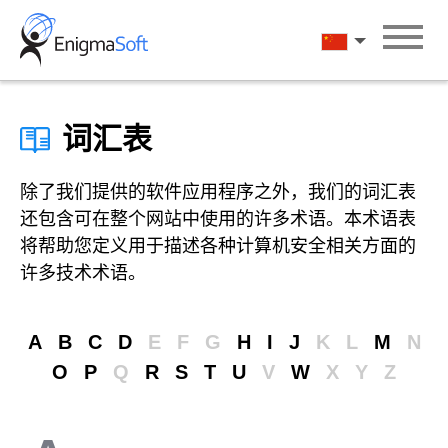
Skip
to
汉语
content
词汇表
除了我们提供的软件应用程序之外，我们的词汇表
还包含可在整个网站中使用的许多术语。本术语表
将帮助您定义用于描述各种计算机安全相关方面的
许多技术术语。
A
B
C
D
E
F
G
H
I
J
K
L
M
N
O
P
Q
R
S
T
U
V
W
X
Y
Z