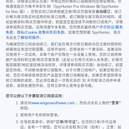
而异，详情请见购买页面）中规定的价格和订阅期限向您收取费用。价
格通常起价为每半年
$79.98
（SpyHunter Pro Windows 版/SpyHunter
for Mac 版）。您购买的订阅将根据注册/购买页面条款
自动续订
，续订
价格为首次购买时适用的标准订阅费，续订期限与首次购买时相同，或
如促销资料/购买页面中所述，前提是您是连续不间断的订阅用户。详情
请参阅购买页面。试用须遵守本条款、您同意的最终用户
许可协议/服务
条款
、
隐私/Cookie 政策
和
折扣条款
。如果您想卸载 SpyHunter，请点
击此处
了解如何操作
。
为确保您的订阅自动续订，我们会在每次付款日期前向您注册时提供的
邮箱地址发送付款提醒。试用开始时，您将收到一个激活码，该激活码
仅限用于一次试用，且每个账户仅限在一台设备上使用。您的订阅将根
据产品资料和注册/购买页面条款（此处以引用方式纳入本条款；价格可
能因国家/地区或促销活动而异，详情请参阅购买页面）自动续订，前提
是您持续、不间断地使用订阅服务。对于付费订阅用户，如果您取消订
阅，您仍可继续使用您的产品直至付费订阅期结束。如果您希望获得当
前订阅期的退款，您必须在最近一次购买后的 30 天内取消订阅并申请
退款，退款处理完毕后，您将立即停止使用全部功能。
您可以按以下步骤取消订阅或试用：
请访问
www.enigmasoftware.com
，然后点击右上角的
“登录”
按钮。
使用用户名和密码登录。
在导航菜单中，转到
“订单/许可证”。
在您的订单/许可证旁
边，会有一个按钮，您可以点击取消订阅（如有）。注意：如