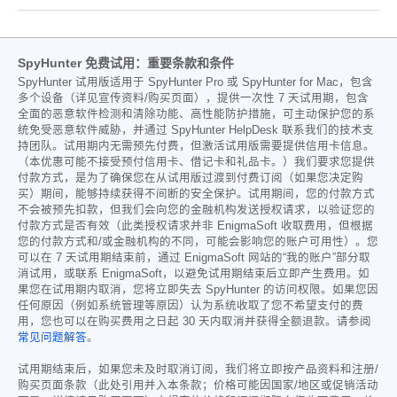
SpyHunter 免费试用：重要条款和条件
SpyHunter 试用版适用于 SpyHunter Pro 或 SpyHunter for Mac，包含
多个设备（详见宣传资料/购买页面），提供一次性 7 天试用期，包含
全面的恶意软件检测和清除功能、高性能防护措施，可主动保护您的系
统免受恶意软件威胁，并通过 SpyHunter HelpDesk 联系我们的技术支
持团队。试用期内无需预先付费，但激活试用版需要提供信用卡信息。
（本优惠可能不接受预付信用卡、借记卡和礼品卡。）我们要求您提供
付款方式，是为了确保您在从试用版过渡到付费订阅（如果您决定购
买）期间，能够持续获得不间断的安全保护。试用期间，您的付款方式
不会被预先扣款，但我们会向您的金融机构发送授权请求，以验证您的
付款方式是否有效（此类授权请求并非 EnigmaSoft 收取费用，但根据
您的付款方式和/或金融机构的不同，可能会影响您的账户可用性）。您
可以在 7 天试用期结束前，通过 EnigmaSoft 网站的“我的账户”部分取
消试用，或联系 EnigmaSoft，以避免试用期结束后立即产生费用。如
果您在试用期内取消，您将立即失去 SpyHunter 的访问权限。如果您因
任何原因（例如系统管理等原因）认为系统收取了您不希望支付的费
用，您也可以在购买费用之日起 30 天内取消并获得全额退款。请参阅
常见问题解答
。
试用期结束后，如果您未及时取消订阅，我们将立即按产品资料和注册/
购买页面条款（此处引用并入本条款；价格可能因国家/地区或促销活动