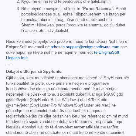
Kyçu me emrin tënd të përdoruesit dhe fjalëkalimin.
Në menynë e navigimit, shkoni te
"Porosi/Licenca".
Pranë
porosisë/licencës suaj, është i disponueshëm një buton për
të anuluar abonimin tuaj, nëse është e aplikueshme.
Shënim: Nëse keni porosi/produkte të shumta, do t'ju duhet
t'i anuloni ato individualisht.
Nëse keni ndonjë pyetje ose problem, mund të kontaktoni Ndihmën e
EnigmaSoft me email në
adresën support@enigmasoftware.com
ose
duke hapur një tiketë ndihme në faqen e internetit
të EnigmaSoft,
Llogaria Ime
.
------
Detajet e Blerjes së SpyHunter
Gjithashtu, keni mundësinë të abonoheni menjëherë në SpyHunter për
funksionalitet të plotë, duke përfshirë heqjen e programeve
keqdashëse dhe aksesin në departamentin tonë të mbështetjes
nëpërmjet HelpDesk-ut tonë, zakonisht duke filluar nga
$49.98
çdo
gjysmëvjetor (SpyHunter Basic Windows) dhe
$79.98
çdo
gjysmëvjetor (SpyHunter Pro Windows/SpyHunter për Mac) në
përputhje me materialet e ofertës dhe kushtet e faqes së
regjistrimit/blerjes (të cilat përfshihen këtu me referencë; çmimi mund
të ndryshojë sipas vendit ose detajeve të promovimit për çdo faqe
blerjeje). Abonimi juaj do
të rinovohet automatikisht
me tarifën
standarde të abonimit që zbatohet në atë kohë në kohën e abonimit