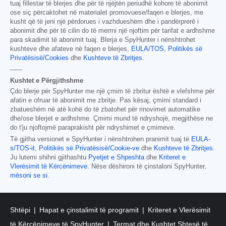
tuaj fillestar të blerjes dhe për të njëjtën periudhë kohore të abonimit
ose siç përcaktohet në materialet promovuese/faqen e blerjes, me
kusht që të jeni një përdorues i vazhdueshëm dhe i pandërprerë i
abonimit dhe për të cilin do të merrni një njoftim për tarifat e ardhshme
para skadimit të abonimit tuaj. Blerja e SpyHunter i nënshtrohet
kushteve dhe afateve në faqen e blerjes,
EULA/TOS
,
Politikës së
Privatësisë/Cookies
dhe
Kushteve të Zbritjes
.
------
Kushtet e Përgjithshme
Çdo blerje për SpyHunter me një çmim të zbritur është e vlefshme për
afatin e ofruar të abonimit me zbritje. Pas kësaj, çmimi standard i
zbatueshëm në atë kohë do të zbatohet për rinovimet automatike
dhe/ose blerjet e ardhshme. Çmimi mund të ndryshojë, megjithëse ne
do t'ju njoftojmë paraprakisht për ndryshimet e çmimeve.
Të gjitha versionet e SpyHunter i nënshtrohen pranimit tuaj të
EULA-
s/TOS-it
,
Politikës së Privatësisë/Cookie-ve
dhe
Kushteve të Zbritjes
.
Ju lutemi shihni gjithashtu
Pyetjet e Shpeshta
dhe
Kriteret e
Vlerësimit të Kërcënimeve
. Nëse dëshironi të çinstaloni SpyHunter,
mësoni se si
.
Shtëpi
Hapat e çinstalimit të programit
Kriteret e Vlerësimit
të Kërcënimeve të SpyHunter
Termat dhe Kushtet Shtesë të