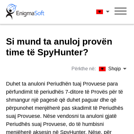
Skip
to
Shqip
content
Si mund ta anuloj provën
time të SpyHunter?
Përkthe në:
Shqip
Duhet ta anuloni Periudhën tuaj Provuese para
përfundimit të periudhës 7-ditore të Provës për të
shmangur një pagesë që duhet paguar dhe që
përpunohet menjëherë pas skadimit të Periudhës
suaj Provuese. Nëse vendosni ta anuloni gjatë
Periudhës suaj Provuese, do të humbisni
menjëherë aksesin në SpyHunter. Nëse, për