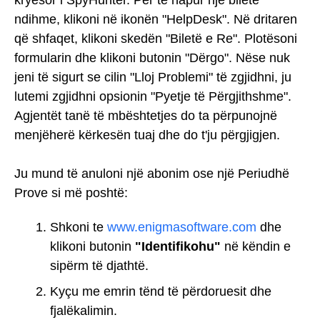
ndihme, klikoni në ikonën "HelpDesk". Në dritaren
që shfaqet, klikoni skedën "Biletë e Re". Plotësoni
formularin dhe klikoni butonin "Dërgo". Nëse nuk
jeni të sigurt se cilin "Lloj Problemi" të zgjidhni, ju
lutemi zgjidhni opsionin "Pyetje të Përgjithshme".
Agjentët tanë të mbështetjes do ta përpunojnë
menjëherë kërkesën tuaj dhe do t'ju përgjigjen.
Ju mund të anuloni një abonim ose një Periudhë
Prove si më poshtë:
Shkoni te
www.enigmasoftware.com
dhe
klikoni butonin
"Identifikohu"
në këndin e
sipërm të djathtë.
Kyçu me emrin tënd të përdoruesit dhe
fjalëkalimin.