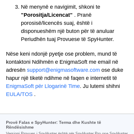
Në menynë e navigimit, shkoni te
"Porositja/Licencat"
. Pranë
porosisë/licencës suaj, është i
disponueshëm një buton për të anuluar
Periudhën tuaj Provuese të SpyHunter.
Nëse keni ndonjë pyetje ose problem, mund të
kontaktoni Ndihmën e EnigmaSoft me email në
adresën
support@enigmasoftware.com
ose duke
hapur një tiketë ndihme në faqen e internetit të
EnigmaSoft për Llogarinë Time
. Ju lutemi shihni
EULA/TOS
.
Provë Falas e SpyHunter: Terma dhe Kushte të
Rëndësishme
Versioni Provues i SpyHunter është për SpyHunter Pro ose SpyHunter