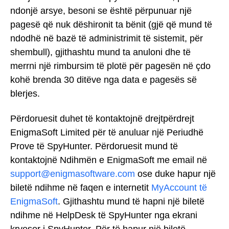
ndonjë arsye, besoni se është përpunuar një
pagesë që nuk dëshironit ta bënit (gjë që mund të
ndodhë në bazë të administrimit të sistemit, për
shembull), gjithashtu mund ta anuloni dhe të
merrni një rimbursim të plotë për pagesën në çdo
kohë brenda 30 ditëve nga data e pagesës së
blerjes.
Përdoruesit duhet të kontaktojnë drejtpërdrejt
EnigmaSoft Limited për të anuluar një Periudhë
Prove të SpyHunter. Përdoruesit mund të
kontaktojnë Ndihmën e EnigmaSoft me email në
support@enigmasoftware.com
ose duke hapur një
biletë ndihme në faqen e internetit
MyAccount të
EnigmaSoft
. Gjithashtu mund të hapni një biletë
ndihme në HelpDesk të SpyHunter nga ekrani
kryesor i SpyHunter. Për të hapur një biletë