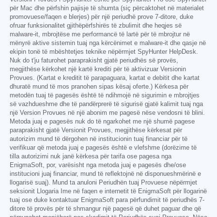
për Mac dhe përfshin pajisje të shumta (siç përcaktohet në materialet
promovuese/faqen e blerjes) për një periudhë prove 7-ditore, duke
ofruar funksionalitet gjithëpërfshirës të zbulimit dhe heqjes së
malware-it, mbrojtëse me performancë të lartë për të mbrojtur në
mënyrë aktive sistemin tuaj nga kërcënimet e malware-it dhe qasje në
ekipin tonë të mbështetjes teknike nëpërmjet SpyHunter HelpDesk.
Nuk do t'ju faturohet paraprakisht gjatë periudhës së provës,
megjithëse kërkohet një kartë krediti për të aktivizuar Versionin
Provues. (Kartat e kreditit të parapaguara, kartat e debitit dhe kartat
dhuratë mund të mos pranohen sipas kësaj oferte.) Kërkesa për
metodën tuaj të pagesës është të ndihmojë në sigurimin e mbrojtjes
së vazhdueshme dhe të pandërprerë të sigurisë gjatë kalimit tuaj nga
një Version Provues në një abonim me pagesë nëse vendosni të blini.
Metoda juaj e pagesës nuk do të ngarkohet me një shumë pagese
paraprakisht gjatë Versionit Provues, megjithëse kërkesat për
autorizim mund të dërgohen në institucionin tuaj financiar për të
verifikuar që metoda juaj e pagesës është e vlefshme (dorëzime të
tilla autorizimi nuk janë kërkesa për tarifa ose pagesa nga
EnigmaSoft, por, varësisht nga metoda juaj e pagesës dhe/ose
institucioni juaj financiar, mund të reflektojnë në disponueshmërinë e
llogarisë suaj). Mund ta anuloni Periudhën tuaj Provuese nëpërmjet
seksionit Llogaria Ime në faqen e internetit të EnigmaSoft për llogarinë
tuaj ose duke kontaktuar EnigmaSoft para përfundimit të periudhës 7-
ditore të provës për të shmangur një pagesë që duhet paguar dhe që