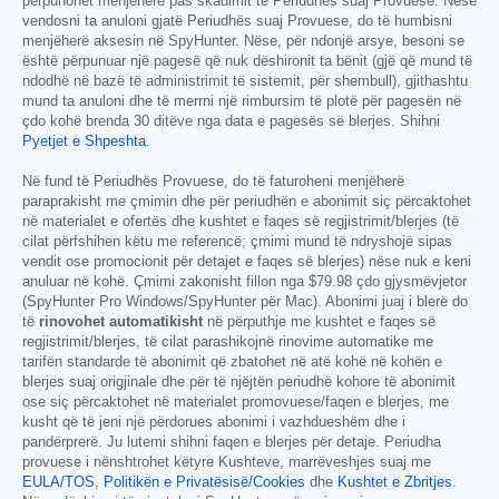
përpunohet menjëherë pas skadimit të Periudhës suaj Provuese. Nëse
vendosni ta anuloni gjatë Periudhës suaj Provuese, do të humbisni
menjëherë aksesin në SpyHunter. Nëse, për ndonjë arsye, besoni se
është përpunuar një pagesë që nuk dëshironit ta bënit (gjë që mund të
ndodhë në bazë të administrimit të sistemit, për shembull), gjithashtu
mund ta anuloni dhe të merrni një rimbursim të plotë për pagesën në
çdo kohë brenda 30 ditëve nga data e pagesës së blerjes. Shihni
Pyetjet e Shpeshta
.
Në fund të Periudhës Provuese, do të faturoheni menjëherë
paraprakisht me çmimin dhe për periudhën e abonimit siç përcaktohet
në materialet e ofertës dhe kushtet e faqes së regjistrimit/blerjes (të
cilat përfshihen këtu me referencë; çmimi mund të ndryshojë sipas
vendit ose promocionit për detajet e faqes së blerjes) nëse nuk e keni
anuluar në kohë. Çmimi zakonisht fillon nga
$79.98
çdo gjysmëvjetor
(SpyHunter Pro Windows/SpyHunter për Mac). Abonimi juaj i blerë do
të
rinovohet automatikisht
në përputhje me kushtet e faqes së
regjistrimit/blerjes, të cilat parashikojnë rinovime automatike me
tarifën standarde të abonimit që zbatohet në atë kohë në kohën e
blerjes suaj origjinale dhe për të njëjtën periudhë kohore të abonimit
ose siç përcaktohet në materialet promovuese/faqen e blerjes, me
kusht që të jeni një përdorues abonimi i vazhdueshëm dhe i
pandërprerë. Ju lutemi shihni faqen e blerjes për detaje. Periudha
provuese i nënshtrohet këtyre Kushteve, marrëveshjes suaj me
EULA/TOS
,
Politikën e Privatësisë/Cookies
dhe
Kushtet e Zbritjes
.