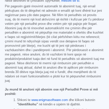
Nëse dëshironi të çinstaloni SpyHunter,
mësoni se si
.
Për pagesën gjatë rinovimit automatik të abonimit tuaj, një email
përkujtues do të dërgohet në adresën e emailit që keni dhënë kur jeni
regjistruar para çdo date pagese. Në fillim të periudhës së provës
suaj, do të merrni një kod aktivizimi që është i kufizuar për t'u përdorur
vetëm për një periudhë prove dhe vetëm për një pajisje për llogari.
Abonimi juaj do të rinovohet automatikisht me çmimin dhe për
periudhën e abonimit në përputhje me materialet e ofertës dhe kushtet
e faqes së regjistrimit/blerjes (të cilat përfshihen këtu me referencë;
çmimi mund të ndryshojë sipas vendit ose detajeve të faqes së
promovimit për blerje), me kusht që të jeni një përdorues i
vazhdueshëm dhe i pandërprerë i abonimit. Për përdoruesit e abonimit
me pagesë, nëse anuloni, do të vazhdoni të keni qasje në
produktin/produktet tuaja deri në fund të periudhës së abonimit tuaj me
pagesë. Nëse dëshironi të merrni një rimbursim për periudhën e
abonimit tuaj aktual, duhet të anuloni dhe të aplikoni për rimbursim
brenda 30 ditëve nga blerja juaj më e fundit, dhe menjëherë do të
ndaloni së marri funksionalitetin e plotë kur të përpunohet rimbursimi
juaj.
Ju mund të anuloni një abonim ose një Periudhë Prove si më
poshtë:
Shkoni te
www.enigmasoftware.com
dhe klikoni butonin
"Identifikohu"
në këndin e sipërm të djathtë.