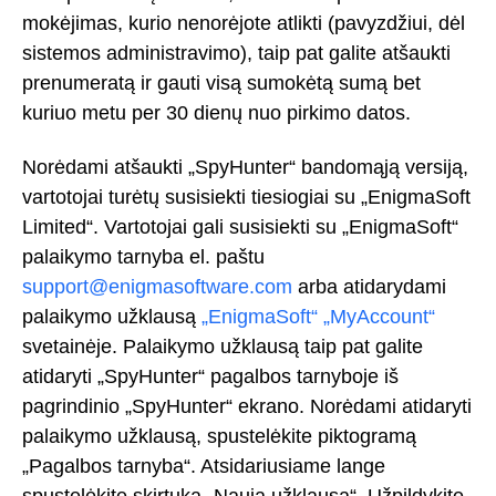
mokėjimas, kurio nenorėjote atlikti (pavyzdžiui, dėl
sistemos administravimo), taip pat galite atšaukti
prenumeratą ir gauti visą sumokėtą sumą bet
kuriuo metu per 30 dienų nuo pirkimo datos.
Norėdami atšaukti „SpyHunter“ bandomąją versiją,
vartotojai turėtų susisiekti tiesiogiai su „EnigmaSoft
Limited“. Vartotojai gali susisiekti su „EnigmaSoft“
palaikymo tarnyba el. paštu
support@enigmasoftware.com
arba atidarydami
palaikymo užklausą
„EnigmaSoft“ „MyAccount“
svetainėje. Palaikymo užklausą taip pat galite
atidaryti „SpyHunter“ pagalbos tarnyboje iš
pagrindinio „SpyHunter“ ekrano. Norėdami atidaryti
palaikymo užklausą, spustelėkite piktogramą
„Pagalbos tarnyba“. Atsidariusiame lange
spustelėkite skirtuką „Nauja užklausa“. Užpildykite