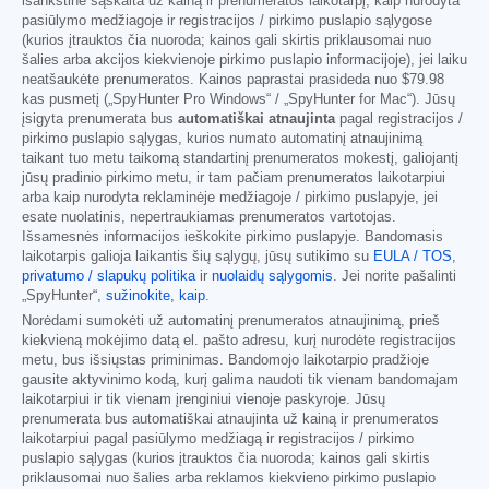
išankstinė sąskaita už kainą ir prenumeratos laikotarpį, kaip nurodyta
pasiūlymo medžiagoje ir registracijos / pirkimo puslapio sąlygose
(kurios įtrauktos čia nuoroda; kainos gali skirtis priklausomai nuo
šalies arba akcijos kiekvienoje pirkimo puslapio informacijoje), jei laiku
neatšaukėte prenumeratos. Kainos paprastai prasideda nuo
$79.98
kas pusmetį („SpyHunter Pro Windows“ / „SpyHunter for Mac“). Jūsų
įsigyta prenumerata bus
automatiškai atnaujinta
pagal registracijos /
pirkimo puslapio sąlygas, kurios numato automatinį atnaujinimą
taikant tuo metu taikomą standartinį prenumeratos mokestį, galiojantį
jūsų pradinio pirkimo metu, ir tam pačiam prenumeratos laikotarpiui
arba kaip nurodyta reklaminėje medžiagoje / pirkimo puslapyje, jei
esate nuolatinis, nepertraukiamas prenumeratos vartotojas.
Išsamesnės informacijos ieškokite pirkimo puslapyje. Bandomasis
laikotarpis galioja laikantis šių sąlygų, jūsų sutikimo su
EULA / TOS
,
privatumo / slapukų politika
ir
nuolaidų sąlygomis
. Jei norite pašalinti
„SpyHunter“,
sužinokite, kaip
.
Norėdami sumokėti už automatinį prenumeratos atnaujinimą, prieš
kiekvieną mokėjimo datą el. pašto adresu, kurį nurodėte registracijos
metu, bus išsiųstas priminimas. Bandomojo laikotarpio pradžioje
gausite aktyvinimo kodą, kurį galima naudoti tik vienam bandomajam
laikotarpiui ir tik vienam įrenginiui vienoje paskyroje. Jūsų
prenumerata bus automatiškai atnaujinta už kainą ir prenumeratos
laikotarpiui pagal pasiūlymo medžiagą ir registracijos / pirkimo
puslapio sąlygas (kurios įtrauktos čia nuoroda; kainos gali skirtis
priklausomai nuo šalies arba reklamos kiekvieno pirkimo puslapio