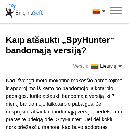
Skip
to
Lietuvių
content
Kaip atšaukti „SpyHunter“
bandomąją versiją?
Versti į:
Lietuvių
Kad išvengtumėte mokėtino mokesčio apmokėjimo
ir apdorojimo iš karto po bandomojo laikotarpio
pabaigos, turite atšaukti bandomąją versiją iki 7
dienų bandomojo laikotarpio pabaigos. Jei
nuspręsite atšaukti bandomąją versiją, nedelsdami
prarasite prieigą prie „SpyHunter“. Jei dėl kokių
nors priežasčių manote, kad buvo apdorotas