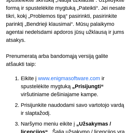
formą ir spustelėkite mygtuką „Pateikti“. Jei nesate
tikri, kokį „Problemos tipą“ pasirinkti, pasirinkite
parinktį „Bendrieji klausimai“. Mūsų palaikymo
agentai nedelsdami apdoros jūsų užklausą ir jums
atsakys.
Prenumeratą arba bandomąją versiją galite
atšaukti taip:
Eikite į
www.enigmasoftware.com
ir
spustelėkite mygtuką
„Prisijungti“
viršutiniame dešiniajame kampe.
Prisijunkite naudodami savo vartotojo vardą
ir slaptažodį.
Naršymo meniu eikite į
„Užsakymas /
licencijos“
. Šalia užsakymo / licencijos yra