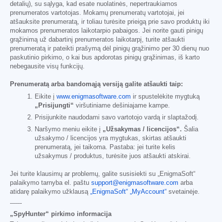
detalių), su sąlyga, kad esate nuolatinės, nepertraukiamos
prenumeratos vartotojas. Mokamų prenumeratų vartotojai, jei
atšauksite prenumeratą, ir toliau turėsite prieigą prie savo produktų iki
mokamos prenumeratos laikotarpio pabaigos. Jei norite gauti pinigų
grąžinimą už dabartinį prenumeratos laikotarpį, turite atšaukti
prenumeratą ir pateikti prašymą dėl pinigų grąžinimo per 30 dienų nuo
paskutinio pirkimo, o kai bus apdorotas pinigų grąžinimas, iš karto
nebegausite visų funkcijų.
Prenumeratą arba bandomąją versiją galite atšaukti taip:
Eikite į
www.enigmasoftware.com
ir spustelėkite mygtuką
„Prisijungti“
viršutiniame dešiniajame kampe.
Prisijunkite naudodami savo vartotojo vardą ir slaptažodį.
Naršymo meniu eikite į
„Užsakymas / licencijos“.
Šalia
užsakymo / licencijos yra mygtukas, skirtas atšaukti
prenumeratą, jei taikoma. Pastaba: jei turite kelis
užsakymus / produktus, turėsite juos atšaukti atskirai.
Jei turite klausimų ar problemų, galite susisiekti su „EnigmaSoft“
palaikymo tarnyba el. paštu
support@enigmasoftware.com
arba
atidarę palaikymo užklausą
„EnigmaSoft“ „MyAccount“
svetainėje.
------
„SpyHunter“ pirkimo informacija