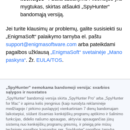
mygtukas, skirtas atšaukti „SpyHunter“
bandomąją versiją.
Jei turite klausimų ar problemų, galite susisiekti su
„EnigmaSoft“ palaikymo tarnyba el. paštu
support@enigmasoftware.com
arba pateikdami
pagalbos užklausą
„EnigmaSoft“ svetainėje „Mano
paskyra“
. Žr.
EULA/TOS
.
„SpyHunter“ nemokama bandomoji versija: svarbios
sąlygos ir nuostatos
„SpyHunter“ bandomoji versija skirta „SpyHunter Pro“ arba „SpyHunter
for Mac“ ir apima kelis įrenginius (kaip nurodyta reklaminėje
medžiagoje / pirkimo puslapyje) vienkartiniam 7 dienų bandomajam
laikotarpiui, siūlant išsamias kenkėjiškų programų aptikimo ir šalinimo
funkcijas, didelio našumo apsaugas, aktyviai apsaugančias jūsų
sistemą nuo kenkėjiškų programų grėsmių, ir prieigą prie mūsų
techninės pagalbos komandos per „SpyHunter“ pagalbos tarnybą.