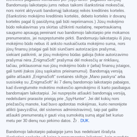
Bandomuoju laikotarpiu jums nebus taikomi išankstiniai mokesčiai,
nors norint aktyvuoti bandomąjį laikotarpį reikės kreditinės kortelės.
(Išankstinio mokėjimo kreditinės kortelės, debeto kortelės ir dovanų
kortelės pagal šį pasiūlymą gali būti nepriimamos.) Jūsų mokėjimo
būdo reikalavimas yra skirtas užtikrinti nuolatinę, nepertraukiamą
saugumo apsaugą pereinant nuo bandomojo laikotarpio prie mokamos
prenumeratos, jei nuspręstumėte pirkti. Bandomuoju laikotarpiu iš jūsų
mokėjimo būdo nebus iš anksto nuskaičiuota mokėjimo suma, nors
jūsų finansų įstaigai gali būti siunčiami autorizacijos prašymai,
siekiant patikrinti, ar jūsų mokėjimo būdas galioja (tokie autorizavimo
prašymai nėra „EnigmaSoft“ prašymai dėl mokesčių ar rinkliavų,
tačiau, priklausomai nuo jūsų mokėjimo būdo ir (arba) finansų įstaigos,
gali turėti įtakos jūsų sąskaitos prieinamumui). Bandomąją versiją
galite atšaukti „EnigmaSoft“ svetainės skiltyje „Mano paskyra“ arba
susisiekę su „EnigmaSoft“ iki 7 dienų bandomojo laikotarpio pabaigos,
kad išvengtumėte mokėtino mokesčio apmokėjimo iš karto pasibaigus
bandomajam laikotarpiui. Jei nuspręsite atšaukti bandomąją versiją,
nedelsdami prarasite prieigą prie „SpyHunter“. Jei dėl kokių nors
priežasčių manote, kad buvo apdorotas mokėjimas, kurio nenorėjote
atlikti (pavyzdžiui, dėl sistemos administravimo), taip pat galite
atšaukti prenumeratą ir gauti visą sumokėtą sumą atgal bet kuriuo
metu per 30 dienų nuo pirkimo datos. Žr .
DUK
.
Bandomojo laikotarpio pabaigoje jums bus nedelsiant išrašyta