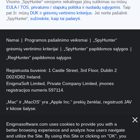
Visoms „SpyHunter“ versijoms reikalingas jūsų sutikimas su mūsų
EULA / TOS
,
privatumo / slapukų politika
ir
nuolaidų sąlygomis
. Taip
pat žr. mūsų
DUK
ir
grėsmių vertinimo kriterijus
. Jei norite pašalinti
„SpyHunter“,
sužinokite, kaip tai padaryti
.
Namai
Programos pašalinimo veiksmai
„SpyHunter“
grėsmių vertinimo kriterijai
„SpyHunter“ papildomos sąlygos
„RegHunter“ papildomos sąlygos
Registruota buveinė: 1 Castle Street, 3rd Floor, Dublin 2
D02XD82 Ireland.
EnigmaSoft Limited, Private Company Limited, įmonės
registracijos numeris 597114.
„Mac“ ir „MacOS“ yra „Apple Inc.“ prekių ženklai, registruoti JAV
ir kitose šalyse.
Autorių teisės 2016-
2026
. EnigmaSoft Ltd. Visos teisės
Enigmasoftware.com uses cookies to provide you with a
saugomos.
better browsing experience and analyze how users navigate
and utilize the Site. By using this Site or clicking on "OK", you