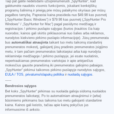
Taip pat galite nedelsdami užsiprenumeruoti „SpyHunter“, kad
galėtumėte naudotis visomis funkcijomis, įskaitant kenkėjiškų
programų šalinimą ir prieigą prie mūsų palaikymo skyriaus per mūsų
pagalbos tarnybą. Paprastai kaina prasideda nuo
$49.98
kas pusmetį
(„SpyHunter Basic Windows“) ir
$79.98
kas pusmetį („SpyHunter Pro
Windows“ / „SpyHunter for Mac“) pagal pasiūlymo medžiagą ir
registracijos / pirkimo puslapio sąlygas (kurios įtrauktos čia kaip
nuorodos; kainos gali skirtis priklausomai nuo šalies arba reklamos,
nurodytos kiekvieno pirkimo puslapio informacijoje). Jūsų prenumerata
bus
automatiškai atnaujinta
taikant tuo metu taikomą standartinį
prenumeratos mokestį, galiojantį jūsų pradinės prenumeratos įsigijimo
metu, ir tam pačiam prenumeratos laikotarpiui arba kaip nurodyta
reklaminėje medžiagoje / pirkimo puslapyje, jei esate nuolatinis,
nepertraukiamas prenumeratos vartotojas ir apie artėjančius
mokesčius gausite pranešimą iki prenumeratos galiojimo pabaigos.
„SpyHunter“ pirkimui taikomos pirkimo puslapyje nurodytos sąlygos,
EULA / TOS
,
privatumo/slapukų politika
ir
nuolaidų sąlygos
.
------
Bendrosios sąlygos
Bet koks „SpyHunter“ pirkimas su nuolaida galioja siūlomą nuolaidos
prenumeratos laikotarpį. Po to automatiniam atnaujinimui ir (arba)
būsimiems pirkimams bus taikoma tuo metu galiojanti standartinė
kaina. Kainos gali keistis, tačiau apie kainų pokyčius jus
informuosime iš anksto.