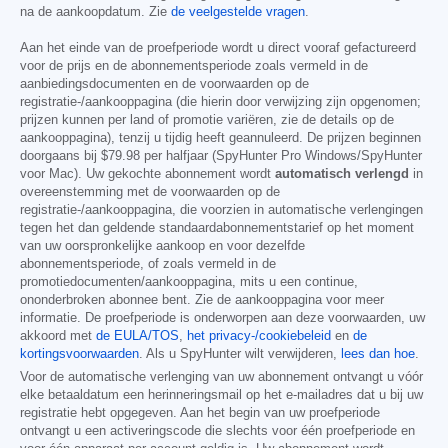
na de aankoopdatum. Zie
de veelgestelde vragen
.
Aan het einde van de proefperiode wordt u direct vooraf gefactureerd
voor de prijs en de abonnementsperiode zoals vermeld in de
aanbiedingsdocumenten en de voorwaarden op de
registratie-/aankooppagina (die hierin door verwijzing zijn opgenomen;
prijzen kunnen per land of promotie variëren, zie de details op de
aankooppagina), tenzij u tijdig heeft geannuleerd. De prijzen beginnen
doorgaans bij
$79.98
per halfjaar (SpyHunter Pro Windows/SpyHunter
voor Mac). Uw gekochte abonnement wordt
automatisch verlengd
in
overeenstemming met de voorwaarden op de
registratie-/aankooppagina, die voorzien in automatische verlengingen
tegen het dan geldende standaardabonnementstarief op het moment
van uw oorspronkelijke aankoop en voor dezelfde
abonnementsperiode, of zoals vermeld in de
promotiedocumenten/aankooppagina, mits u een continue,
ononderbroken abonnee bent. Zie de aankooppagina voor meer
informatie. De proefperiode is onderworpen aan deze voorwaarden, uw
akkoord met
de EULA/TOS
,
het privacy-/cookiebeleid
en
de
kortingsvoorwaarden
. Als u SpyHunter wilt verwijderen,
lees dan hoe
.
Voor de automatische verlenging van uw abonnement ontvangt u vóór
elke betaaldatum een herinneringsmail op het e-mailadres dat u bij uw
registratie hebt opgegeven. Aan het begin van uw proefperiode
ontvangt u een activeringscode die slechts voor één proefperiode en