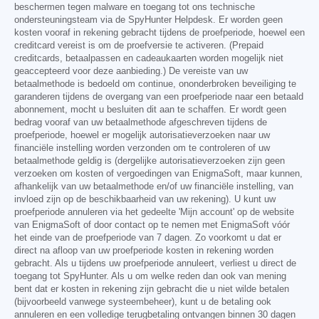
beschermen tegen malware en toegang tot ons technische
ondersteuningsteam via de SpyHunter Helpdesk. Er worden geen
kosten vooraf in rekening gebracht tijdens de proefperiode, hoewel een
creditcard vereist is om de proefversie te activeren. (Prepaid
creditcards, betaalpassen en cadeaukaarten worden mogelijk niet
geaccepteerd voor deze aanbieding.) De vereiste van uw
betaalmethode is bedoeld om continue, ononderbroken beveiliging te
garanderen tijdens de overgang van een proefperiode naar een betaald
abonnement, mocht u besluiten dit aan te schaffen. Er wordt geen
bedrag vooraf van uw betaalmethode afgeschreven tijdens de
proefperiode, hoewel er mogelijk autorisatieverzoeken naar uw
financiële instelling worden verzonden om te controleren of uw
betaalmethode geldig is (dergelijke autorisatieverzoeken zijn geen
verzoeken om kosten of vergoedingen van EnigmaSoft, maar kunnen,
afhankelijk van uw betaalmethode en/of uw financiële instelling, van
invloed zijn op de beschikbaarheid van uw rekening). U kunt uw
proefperiode annuleren via het gedeelte 'Mijn account' op de website
van EnigmaSoft of door contact op te nemen met EnigmaSoft vóór
het einde van de proefperiode van 7 dagen. Zo voorkomt u dat er
direct na afloop van uw proefperiode kosten in rekening worden
gebracht. Als u tijdens uw proefperiode annuleert, verliest u direct de
toegang tot SpyHunter. Als u om welke reden dan ook van mening
bent dat er kosten in rekening zijn gebracht die u niet wilde betalen
(bijvoorbeeld vanwege systeembeheer), kunt u de betaling ook
annuleren en een volledige terugbetaling ontvangen binnen 30 dagen