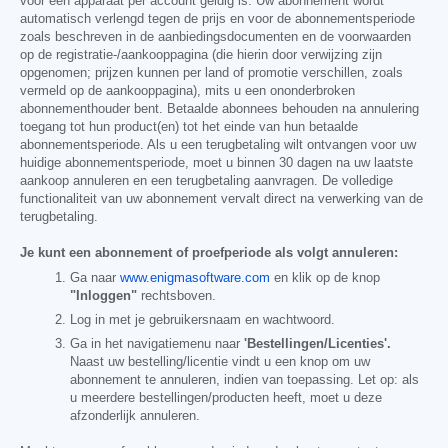
voor één apparaat per account geldig is. Uw abonnement wordt
automatisch verlengd tegen de prijs en voor de abonnementsperiode
zoals beschreven in de aanbiedingsdocumenten en de voorwaarden
op de registratie-/aankooppagina (die hierin door verwijzing zijn
opgenomen; prijzen kunnen per land of promotie verschillen, zoals
vermeld op de aankooppagina), mits u een ononderbroken
abonnementhouder bent. Betaalde abonnees behouden na annulering
toegang tot hun product(en) tot het einde van hun betaalde
abonnementsperiode. Als u een terugbetaling wilt ontvangen voor uw
huidige abonnementsperiode, moet u binnen 30 dagen na uw laatste
aankoop annuleren en een terugbetaling aanvragen. De volledige
functionaliteit van uw abonnement vervalt direct na verwerking van de
terugbetaling.
Je kunt een abonnement of proefperiode als volgt annuleren:
Ga naar
www.enigmasoftware.com
en klik op de knop
"Inloggen"
rechtsboven.
Log in met je gebruikersnaam en wachtwoord.
Ga in het navigatiemenu naar
'Bestellingen/Licenties'.
Naast uw bestelling/licentie vindt u een knop om uw
abonnement te annuleren, indien van toepassing. Let op: als
u meerdere bestellingen/producten heeft, moet u deze
afzonderlijk annuleren.