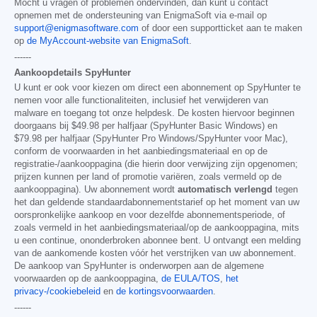
Mocht u vragen of problemen ondervinden, dan kunt u contact
opnemen met de ondersteuning van EnigmaSoft via e-mail op
support@enigmasoftware.com
of door een supportticket aan te maken
op
de MyAccount-website van EnigmaSoft
.
------
Aankoopdetails SpyHunter
U kunt er ook voor kiezen om direct een abonnement op SpyHunter te
nemen voor alle functionaliteiten, inclusief het verwijderen van
malware en toegang tot onze helpdesk. De kosten hiervoor beginnen
doorgaans bij
$49.98
per halfjaar (SpyHunter Basic Windows) en
$79.98
per halfjaar (SpyHunter Pro Windows/SpyHunter voor Mac),
conform de voorwaarden in het aanbiedingsmateriaal en op de
registratie-/aankooppagina (die hierin door verwijzing zijn opgenomen;
prijzen kunnen per land of promotie variëren, zoals vermeld op de
aankooppagina). Uw abonnement wordt
automatisch verlengd
tegen
het dan geldende standaardabonnementstarief op het moment van uw
oorspronkelijke aankoop en voor dezelfde abonnementsperiode, of
zoals vermeld in het aanbiedingsmateriaal/op de aankooppagina, mits
u een continue, ononderbroken abonnee bent. U ontvangt een melding
van de aankomende kosten vóór het verstrijken van uw abonnement.
De aankoop van SpyHunter is onderworpen aan de algemene
voorwaarden op de aankooppagina,
de EULA/TOS
,
het
privacy-/cookiebeleid
en
de kortingsvoorwaarden
.
------