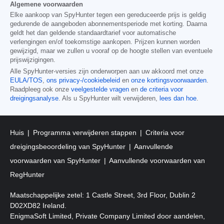
Algemene voorwaarden
Elke aankoop van SpyHunter tegen een gereduceerde prijs is geldig
gedurende de aangeboden abonnementsperiode met korting. Daarna
geldt het dan geldende standaardtarief voor automatische
verlengingen en/of toekomstige aankopen. Prijzen kunnen worden
gewijzigd, maar we zullen u vooraf op de hoogte stellen van eventuele
prijswijzigingen.
Alle SpyHunter-versies zijn onderworpen aan uw akkoord met onze
EULA/TOS
,
ons privacy-/cookiebeleid
en
onze kortingsvoorwaarden
.
Raadpleeg ook onze
veelgestelde vragen
en
de criteria voor
dreigingsanalyse
. Als u SpyHunter wilt verwijderen,
lees dan hoe
.
Huis
Programma verwijderen stappen
Criteria voor
dreigingsbeoordeling van SpyHunter
Aanvullende
voorwaarden van SpyHunter
Aanvullende voorwaarden van
RegHunter
Maatschappelijke zetel: 1 Castle Street, 3rd Floor, Dublin 2
D02XD82 Ireland.
EnigmaSoft Limited, Private Company Limited door aandelen,