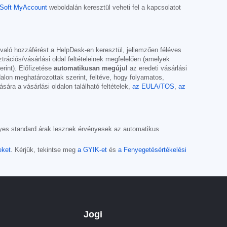
Soft MyAccount
weboldalán keresztül veheti fel a kapcsolatot
z való hozzáférést a HelpDesk-en keresztül, jellemzően féléves
ációs/vásárlási oldal feltételeinek megfelelően (amelyek
rint). Előfizetése
automatikusan megújul
az eredeti vásárlási
dalon meghatározottak szerint, feltéve, hogy folyamatos,
sára a vásárlási oldalon található feltételek,
az EULA/TOS
,
az
nyes standard árak lesznek érvényesek az automatikus
eket
. Kérjük, tekintse meg
a GYIK-et
és
a Fenyegetésértékelési
Jogi