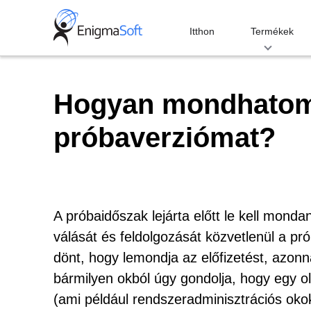
Skip
to
Itthon
Termékek
content
Hogyan mondhatom 
próbaverziómat?
A próbaidőszak lejárta előtt le kell monda
válását és feldolgozását közvetlenül a pr
dönt, hogy lemondja az előfizetést, azonn
bármilyen okból úgy gondolja, hogy egy ol
(ami például rendszeradminisztrációs okok