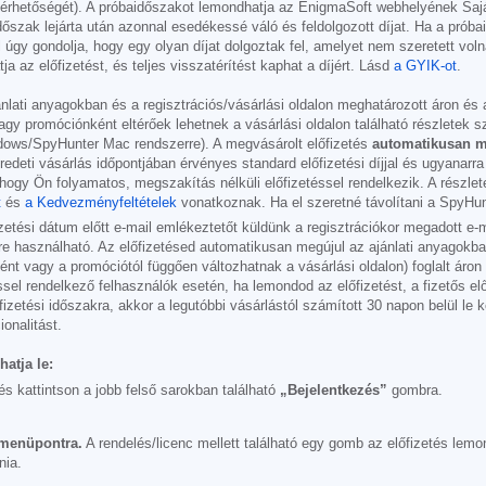
elérhetőségét). A próbaidőszakot lemondhatja az EnigmaSoft webhelyének Sajá
dőszak lejárta után azonnal esedékessé váló és feldolgozott díjat. Ha a próba
úgy gondolja, hogy egy olyan díjat dolgoztak fel, amelyet nem szeretett volna
 az előfizetést, és teljes visszatérítést kaphat a díjért. Lásd
a GYIK-ot
.
nlati anyagokban és a regisztrációs/vásárlási oldalon meghatározott áron és 
 promóciónként eltérőek lehetnek a vásárlási oldalon található részletek s
ows/SpyHunter Mac rendszerre). A megvásárolt előfizetés
automatikusan m
deti vásárlás időpontjában érvényes standard előfizetési díjjal és ugyanarra
hogy Ön folyamatos, megszakítás nélküli előfizetéssel rendelkezik. A részlete
t
és
a Kedvezményfeltételek
vonatkoznak. Ha el szeretné távolítani a SpyHun
etési dátum előtt e-mail emlékeztetőt küldünk a regisztrációkor megadott e-
használható. Az előfizetésed automatikusan megújul az ajánlati anyagokban é
 vagy a promóciótól függően változhatnak a vásárlási oldalon) foglalt áron é
éssel rendelkező felhasználók esetén, ha lemondod az előfizetést, a fizetős el
fizetési időszakra, akkor a legutóbbi vásárlástól számított 30 napon belül le k
onalitást.
atja le:
és kattintson a jobb felső sarokban található
„Bejelentkezés”
gombra.
 menüpontra.
A rendelés/licenc mellett található egy gomb az előfizetés le
nia.