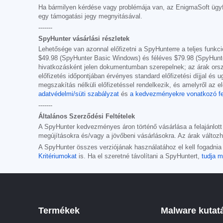
Ha bármilyen kérdése vagy problémája van, az EnigmaSoft ügyf
egy támogatási jegy megnyitásával.
-------
SpyHunter vásárlási részletek
Lehetősége van azonnal előfizetni a SpyHunterre a teljes funkci
$49.98
(SpyHunter Basic Windows) és féléves
$79.98
(SpyHunte
hivatkozásként jelen dokumentumban szerepelnek; az árak ország
előfizetés időpontjában érvényes standard előfizetési díjjal és
megszakítás nélküli előfizetéssel rendelkezik, és amelyről az elő
adatvédelmi/süti szabályzat
és
a kedvezményekre vonatkozó fe
-------
Általános Szerződési Feltételek
A SpyHunter kedvezményes áron történő vásárlása a felajánlot
megújításokra és/vagy a jövőbeni vásárlásokra. Az árak változha
A SpyHunter összes verziójának használatához el kell fogadni
Kritériumokat
is. Ha el szeretné távolítani a SpyHuntert,
tudja 
Termékek
Malware kutat