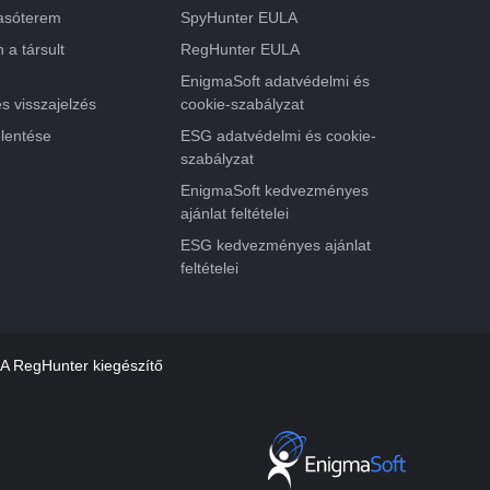
vasóterem
SpyHunter EULA
 a társult
RegHunter EULA
EnigmaSoft adatvédelmi és
s visszajelzés
cookie-szabályzat
elentése
ESG adatvédelmi és cookie-
szabályzat
EnigmaSoft kedvezményes
ajánlat feltételei
ESG kedvezményes ajánlat
feltételei
A RegHunter kiegészítő