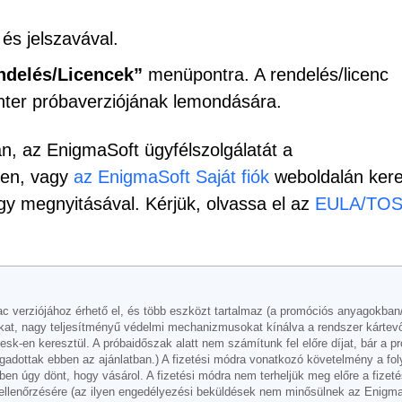
és jelszavával.
ndelés/Licencek”
menüpontra. A rendelés/licenc
nter próbaverziójának lemondására.
n, az EnigmaSoft ügyfélszolgálatát a
men, vagy
az EnigmaSoft Saját fiók
weboldalán kere
egy megnyitásával. Kérjük, olvassa el az
EULA/TOS
verziójához érhető el, és több eszközt tartalmaz (a promóciós anyagokban/vá
ciókat, nagy teljesítményű védelmi mechanizmusokat kínálva a rendszer kártev
-en keresztül. A próbaidőszak alatt nem számítunk fel előre díjat, bár a pró
fogadottak ebben az ajánlatban.) A fizetési módra vonatkozó követelmény a fo
iben úgy dönt, hogy vásárol. A fizetési módra nem terheljük meg előre a fizet
llenőrzésére (az ilyen engedélyezési beküldések nem minősülnek az EnigmaSo