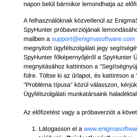
napon belül bármikor lemondhatja az előfize
A felhasználóknak közvetlenül az EnigmaSo
SpyHunter próbaverziójának lemondásához
mailben a
support@enigmasoftware.com
megnyitott ügyfélszolgálati jegy segítségév
SpyHunter főképernyőjéről a SpyHunter Ügy
megnyitásához kattintson a "Segítségnyújt
fülre. Töltse ki az űrlapot, és kattintso
"Probléma típusa" közül válasszon, kérjük
Ügyfélszolgálati munkatársaink haladékta
Az előfizetést vagy a próbaverziót a köv
Látogasson el a
www.enigmasoftwa