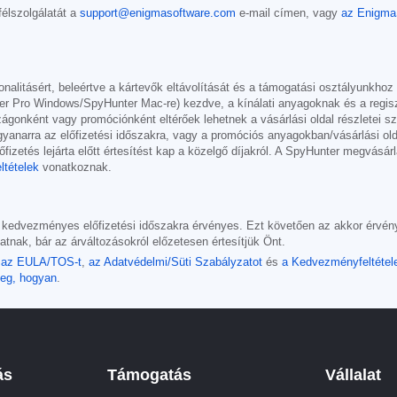
élszolgálatát a
support@enigmasoftware.com
e-mail címen, vagy
az Enigma
onalitásért, beleértve a kártevők eltávolítását és a támogatási osztályunkho
r Pro Windows/SpyHunter Mac-re) kezdve, a kínálati anyagoknak és a regisztr
onként vagy promóciónként eltérőek lehetnek a vásárlási oldal részletei sze
 ugyanarra az előfizetési időszakra, vagy a promóciós anyagokban/vásárlási ol
fizetés lejárta előtt értesítést kap a közelgő díjakról. A SpyHunter megvásárlá
ltételek
vonatkoznak.
t kedvezményes előfizetési időszakra érvényes. Ezt követően az akkor érvé
tnak, bár az árváltozásokról előzetesen értesítjük Önt.
a
az EULA/TOS-t
,
az Adatvédelmi/Süti Szabályzatot
és
a Kedvezményfeltétel
meg, hogyan
.
ás
Támogatás
Vállalat