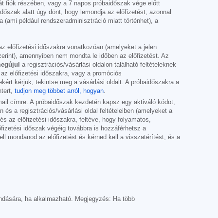
t fiók részében, vagy a 7 napos próbaidőszak vége előtt
időszak alatt úgy dönt, hogy lemondja az előfizetést, azonnal
 (ami például rendszeradminisztráció miatt történhet), a
az előfizetési időszakra vonatkozóan (amelyeket a jelen
zerint), amennyiben nem mondta le időben az előfizetést. Az
egújul
a regisztrációs/vásárlási oldalon található feltételeknek
 az előfizetési időszakra, vagy a promóciós
kért kérjük, tekintse meg a vásárlási oldalt. A próbaidőszakra a
tert,
tudjon meg többet arról, hogyan
.
mail címre. A próbaidőszak kezdetén kapsz egy aktiváló kódot,
s a regisztrációs/vásárlási oldal feltételeiben (amelyeket a
s az előfizetési időszakra, feltéve, hogy folyamatos,
őfizetési időszak végéig továbbra is hozzáférhetsz a
ell mondanod az előfizetést és kérned kell a visszatérítést, és a
mondására, ha alkalmazható. Megjegyzés: Ha több