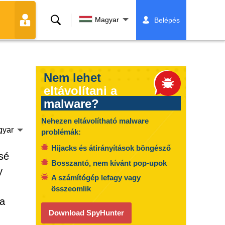
Keresés
Magyar
Belépés
Nem lehet
eltávolítani a
malware?
Nehezen eltávolítható malware
gyar
problémák:
Hijacks és átirányítások böngésző
ssé
Bosszantó, nem kívánt pop-upok
y
A számítógép lefagy vagy
összeomlik
na
Download SpyHunter