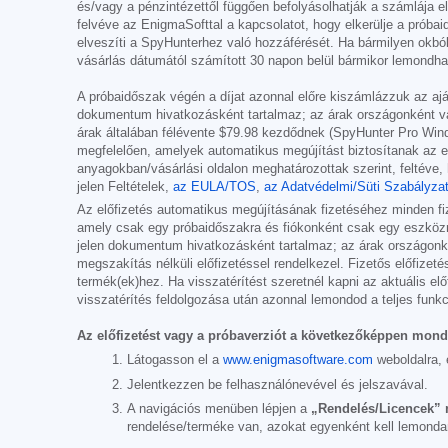
és/vagy a pénzintézettől függően befolyásolhatják a számlája 
felvéve az EnigmaSofttal a kapcsolatot, hogy elkerülje a próbai
elveszíti a SpyHunterhez való hozzáférését. Ha bármilyen okból 
vásárlás dátumától számított 30 napon belül bármikor lemondhatja
A próbaidőszak végén a díjat azonnal előre kiszámlázzuk az ajá
dokumentum hivatkozásként tartalmaz; az árak országonként vagy
árak általában félévente
$79.98
kezdődnek (SpyHunter Pro Wind
megfelelően, amelyek automatikus megújítást biztosítanak az ere
anyagokban/vásárlási oldalon meghatározottak szerint, feltéve, 
jelen Feltételek,
az EULA/TOS
,
az Adatvédelmi/Süti Szabályza
Az előfizetés automatikus megújításának fizetéséhez minden fiz
amely csak egy próbaidőszakra és fiókonként csak egy eszközre 
jelen dokumentum hivatkozásként tartalmaz; az árak országonként
megszakítás nélküli előfizetéssel rendelkezel. Fizetős előfizet
termék(ek)hez. Ha visszatérítést szeretnél kapni az aktuális elő
visszatérítés feldolgozása után azonnal lemondod a teljes funkci
Az előfizetést vagy a próbaverziót a következőképpen mondh
Látogasson el a
www.enigmasoftware.com
weboldalra, 
Jelentkezzen be felhasználónevével és jelszavával.
A navigációs menüben lépjen a
„Rendelés/Licencek”
rendelése/terméke van, azokat egyenként kell lemonda