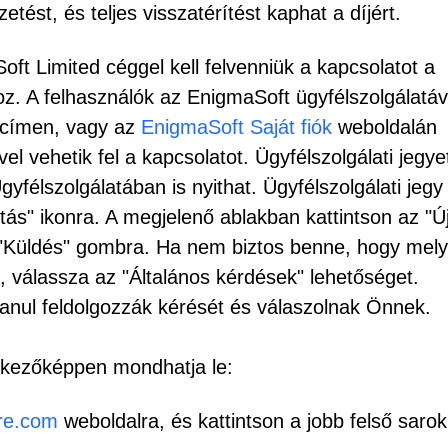
tést, és teljes visszatérítést kaphat a díjért.
ft Limited céggel kell felvenniük a kapcsolatot a
. A felhasználók az EnigmaSoft ügyfélszolgálatáv
címen, vagy az
EnigmaSoft Saját fiók
weboldalán
el vehetik fel a kapcsolatot. Ügyfélszolgálati jegye
félszolgálatában is nyithat. Ügyfélszolgálati jegy
ás" ikonra. A megjelenő ablakban kattintson az "Új
n a "Küldés" gombra. Ha nem biztos benne, hogy mely
, válassza az "Általános kérdések" lehetőséget.
lanul feldolgozzák kérését és válaszolnak Önnek.
etkezőképpen mondhatja le:
re.com
weboldalra, és kattintson a jobb felső saro