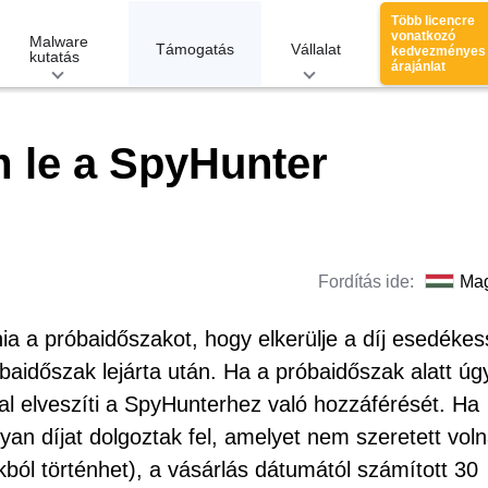
Több licencre
vonatkozó
Malware
Támogatás
Vállalat
kedvezményes
kutatás
árajánlat
le a SpyHunter
Fordítás ide:
Ma
nia a próbaidőszakot, hogy elkerülje a díj esedéke
óbaidőszak lejárta után. Ha a próbaidőszak alatt úg
al elveszíti a SpyHunterhez való hozzáférését. Ha
yan díjat dolgoztak fel, amelyet nem szeretett vol
ból történhet), a vásárlás dátumától számított 30