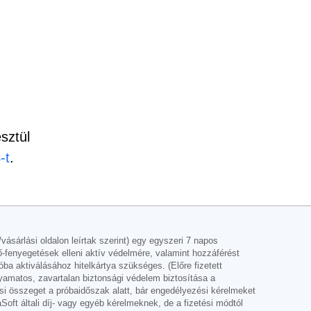
sztül
-t
.
sárlási oldalon leírtak szerint) egy egyszeri 7 napos
ő-fenyegetések elleni aktív védelmére, valamint hozzáférést
ba aktiválásához hitelkártya szükséges. (Előre fizetett
lyamatos, zavartalan biztonsági védelem biztosítása a
ési összeget a próbaidőszak alatt, bár engedélyezési kérelmeket
ft általi díj- vagy egyéb kérelmeknek, de a fizetési módtól