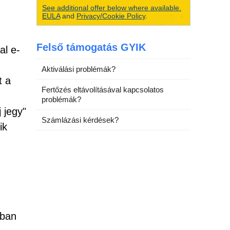
See additional offer below where available.
EULA
and
Privacy/Cookie Policy
.
Felső támogatás GYIK
al e-
Aktiválási problémák?
t a
Fertőzés eltávolításával kapcsolatos
problémák?
 jegy"
Számlázási kérdések?
ik
kban