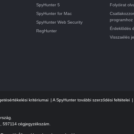
SpyHunter 5
Folyóirat ol
SpyHunter for Mac
Csatlakozzon
programhoz
SpyHunter Web Security
Érdeklődés é
RegHunter
Visszaélés j
etésértékelési kritériumai
A SpyHunter további szerződési feltételei
ország.
g, 597114 cégjegyzékszám.