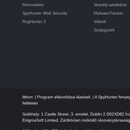
Kémvadász
Veszély-adatbázis
SpyHunter Web Security
MalwareTracker
RegHunter 2
Videók
Szójegyzék
Itthon
Program eltávolítása lépések
A SpyHunter fenyeg
feltételei
Székhely: 1 Castle Street, 3. emelet, Dublin 2 D02XD82 Ír
EnigmaSoft Limited, Zártkörűen működő részvénytársasá