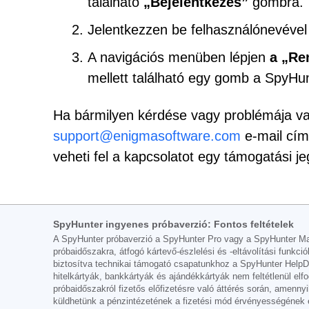
található
„Bejelentkezés”
gombra.
Jelentkezzen be felhasználónevével 
A navigációs menüben lépjen
a „Re
mellett található egy gomb a SpyHu
Ha bármilyen kérdése vagy problémája va
support@enigmasoftware.com
e-mail cí
veheti fel a kapcsolatot egy támogatási j
SpyHunter ingyenes próbaverzió: Fontos feltételek
A SpyHunter próbaverzió a SpyHunter Pro vagy a SpyHunter Mac 
próbaidőszakra, átfogó kártevő-észlelési és -eltávolítási funk
biztosítva technikai támogató csapatunkhoz a SpyHunter HelpDesk
hitelkártyák, bankkártyák és ajándékkártyák nem feltétlenül el
próbaidőszakról fizetős előfizetésre való áttérés során, amenny
küldhetünk a pénzintézetének a fizetési mód érvényességének e