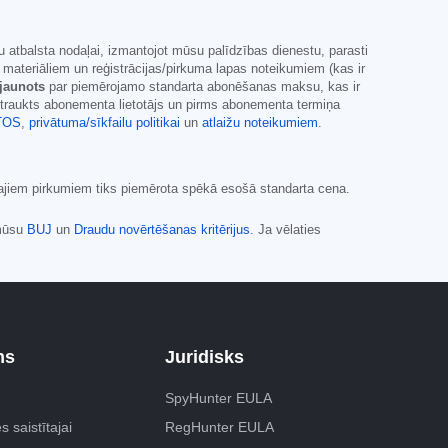
 atbalsta nodaļai, izmantojot mūsu palīdzības dienestu, parasti
eriāliem un reģistrācijas/pirkuma lapas noteikumiem (kas ir
tjaunots
par piemērojamo standarta abonēšanas maksu, kas ir
ārtraukts abonementa lietotājs un pirms abonementa termiņa
TOS
,
privātuma/sīkfailu politikai
un
atlaižu noteikumiem
.
kajiem pirkumiem tiks piemērota spēkā esošā standarta cena.
 mūsu
BUJ
un
Draudu novērtēšanas kritērijus
. Ja vēlaties
ms
Juridisks
SpyHunter EULA
s saistītajai
RegHunter EULA