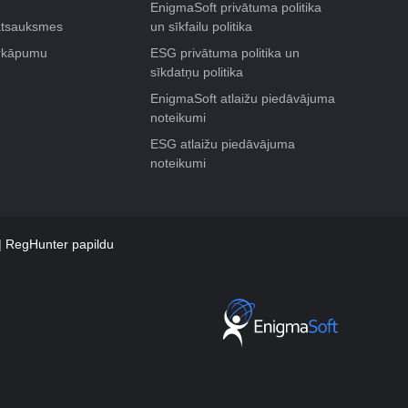
EnigmaSoft privātuma politika
atsauksmes
un sīkfailu politika
ārkāpumu
ESG privātuma politika un
sīkdatņu politika
EnigmaSoft atlaižu piedāvājuma
noteikumi
ESG atlaižu piedāvājuma
noteikumi
RegHunter papildu