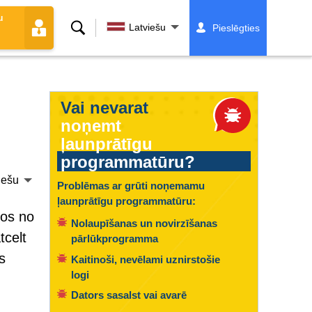
u
Meklēt
Latviešu
Pieslēgties
Vai nevarat
noņemt
ļaunprātīgu
programmatūru?
iešu
Problēmas ar grūti noņemamu
ļaunprātīgu programmatūru:
tos no
Nolaupīšanas un novirzīšanas
tcelt
pārlūkprogramma
s
Kaitinoši, nevēlami uznirstošie
logi
Dators sasalst vai avarē