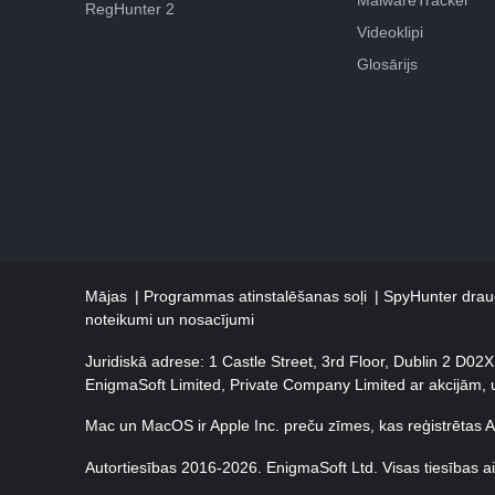
RegHunter 2
Videoklipi
Glosārijs
Mājas
Programmas atinstalēšanas soļi
SpyHunter draud
noteikumi un nosacījumi
Juridiskā adrese: 1 Castle Street, 3rd Floor, Dublin 2 D02
EnigmaSoft Limited, Private Company Limited ar akcijām,
Mac un MacOS ir Apple Inc. preču zīmes, kas reģistrētas AS
Autortiesības 2016-
2026
. EnigmaSoft Ltd. Visas tiesības a