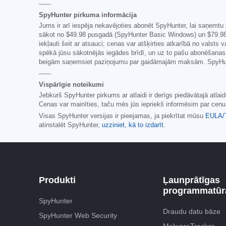
------
SpyHunter pirkuma informācija
Jums ir arī iespēja nekavējoties abonēt SpyHunter, lai saņemtu 
sākot no
$49.98
pusgadā (SpyHunter Basic Windows) un
$79.9
iekļauti šeit ar atsauci; cenas var atšķirties atkarībā no valst
spēkā jūsu sākotnējās iegādes brīdī, un uz to pašu abonēšanas 
beigām saņemsiet paziņojumu par gaidāmajām maksām. SpyHunt
------
Vispārīgie noteikumi
Jebkurš SpyHunter pirkums ar atlaidi ir derīgs piedāvātajā atl
Cenas var mainīties, taču mēs jūs iepriekš informēsim par cen
Visas SpyHunter versijas ir pieejamas, ja piekrītat mūsu
EULA/
atinstalēt SpyHunter,
uzziniet, kā to izdarīt
.
Produkti
Ļaunprātīgas
programmatūra
SpyHunter
Draudu datu bāze
SpyHunter Web Security
MalwareTracker