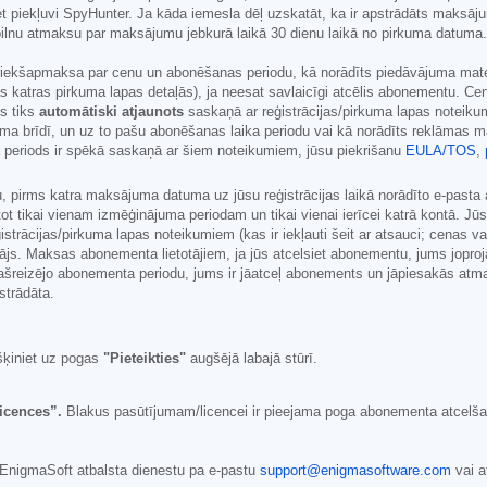
et piekļuvi SpyHunter. Ja kāda iemesla dēļ uzskatāt, ka ir apstrādāts maksāj
 pilnu atmaksu par maksājumu jebkurā laikā 30 dienu laikā no pirkuma datuma
iekšapmaksa par cenu un abonēšanas periodu, kā norādīts piedāvājuma materiā
ijas katras pirkuma lapas detaļās), ja neesat savlaicīgi atcēlis abonementu. C
s tiks
automātiski atjaunots
saskaņā ar reģistrācijas/pirkuma lapas noteik
ma brīdī, un uz to pašu abonēšanas laika periodu vai kā norādīts reklāmas m
ma periods ir spēkā saskaņā ar šiem noteikumiem, jūsu piekrišanu
EULA/TOS
,
pirms katra maksājuma datuma uz jūsu reģistrācijas laikā norādīto e-pasta 
ot tikai vienam izmēģinājuma periodam un tikai vienai ierīcei katrā kontā. J
rācijas/pirkuma lapas noteikumiem (kas ir iekļauti šeit ar atsauci; cenas var 
otājs. Maksas abonementa lietotājiem, ja jūs atcelsiet abonementu, jums jop
reizējo abonementa periodu, jums ir jāatceļ abonements un jāpiesakās atmak
strādāta.
šķiniet uz pogas
"Pieteikties"
augšējā labajā stūrī.
icences”.
Blakus pasūtījumam/licencei ir pieejama poga abonementa atcelšana
r EnigmaSoft atbalsta dienestu pa e-pastu
support@enigmasoftware.com
vai a