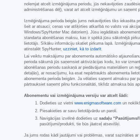
nolemjat atcelt izmēģinājuma periodu, jūs nekavējoties zaudēsi
administrēšanas dēļ), varat arī atcelt izmēģinājumu un saņemt
Izmēģinājuma perioda beigās jums nekavējoties tiks iekasēta pr
šeit ar atsauci; cenas var atšķirties atkarībā no valsts vai akc
Windows/SpyHunter Mac datoriem). Jūsu iegādātais abonement
standarta abonēšanas maksu, kas ir spēkā jūsu sākotnējā pirku
lietotājs. Sīkāku informāciju skatiet pirkuma lapā. Izmēģināju
atinstalēt SpyHunter,
uzziniet, kā to izdarīt
.
Lai veiktu maksājumu par abonementa automātisko atjaunošanu, 
perioda sākumā jūs saņemsiet aktivizācijas kodu, ko var izmant
abonēšanas periodu saskaņā ar piedāvājuma materiāliem un reģist
detaļās), ar nosacījumu, ka esat nepārtraukts abonementa liet
abonementa perioda beigām. Ja vēlaties saņemt atmaksu par paš
pārtrauksiet saņemt pilnu funkcionalitāti, tiklīdz atmaksa būs ap
Abonementu vai izmēģinājuma versiju var atcelt šādi:
Dodieties uz vietni
www.enigmasoftware.com
un noklik
Piesakieties ar savu lietotājvārdu un paroli.
Navigācijas izvēlnē dodieties uz
sadaļu “Pasūtījums/l
pasūtījumi/produkti, tie būs jāatceļ atsevišķi.
Ja jums rodas kādi jautājumi vai problēmas, varat sazināties a