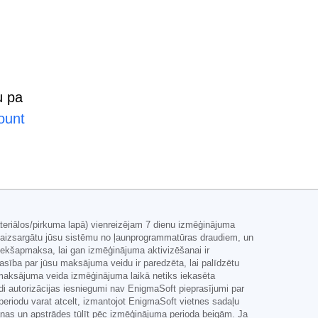
u pa
ount
teriālos/pirkuma lapā) vienreizējam 7 dienu izmēģinājuma
i aizsargātu jūsu sistēmu no ļaunprogrammatūras draudiem, un
iekšapmaksa, lai gan izmēģinājuma aktivizēšanai ir
sība par jūsu maksājuma veidu ir paredzēta, lai palīdzētu
 maksājuma veida izmēģinājuma laikā netiks iekasēta
šādi autorizācijas iesniegumi nav EnigmaSoft pieprasījumi par
eriodu varat atcelt, izmantojot EnigmaSoft vietnes sadaļu
nas un apstrādes tūlīt pēc izmēģinājuma perioda beigām. Ja