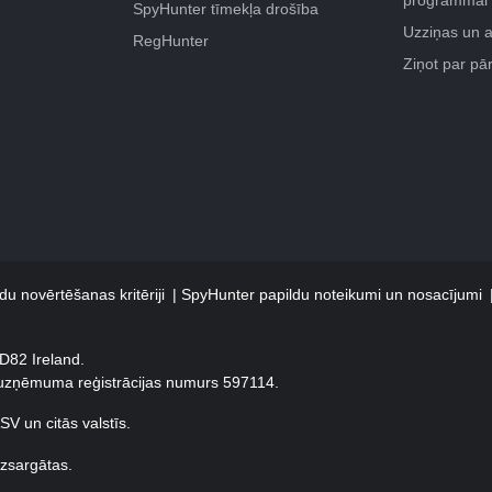
SpyHunter tīmekļa drošība
Uzziņas un 
RegHunter
Ziņot par p
u novērtēšanas kritēriji
SpyHunter papildu noteikumi un nosacījumi
XD82 Ireland.
 uzņēmuma reģistrācijas numurs 597114.
V un citās valstīs.
izsargātas.