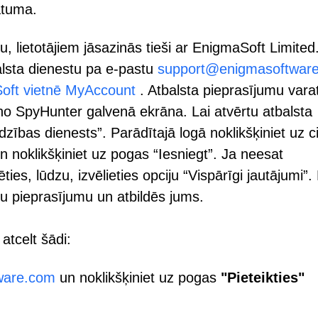
atuma.
, lietotājiem jāsazinās tieši ar EnigmaSoft Limited
balsta dienestu pa e-pastu
support@enigmasoftwar
oft vietnē MyAccount
. Atbalsta pieprasījumu vara
no SpyHunter galvenā ekrāna. Lai atvērtu atbalsta
dzības dienests”. Parādītajā logā noklikšķiniet uz c
un noklikšķiniet uz pogas “Iesniegt”. Ja neesat
ties, lūdzu, izvēlieties opciju “Vispārīgi jautājumi”
su pieprasījumu un atbildēs jums.
atcelt šādi:
ware.com
un noklikšķiniet uz pogas
"Pieteikties"