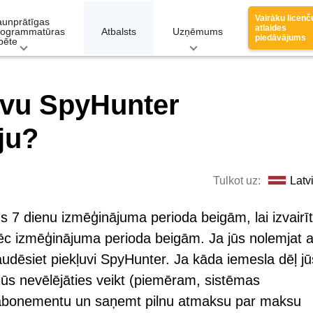
Vairāku licenč
aunprātīgas
atlaides
rogrammatūras
Atbalsts
Uzņēmums
piedāvājums
pēte
savu SpyHunter
ju?
Tulkot uz:
Latv
s 7 dienu izmēģinājuma perioda beigām, lai izvairī
c izmēģinājuma perioda beigām. Ja jūs nolemjat a
udēsiet piekļuvi SpyHunter. Ja kāda iemesla dēļ jū
jūs nevēlējāties veikt (piemēram, sistēmas
lt abonementu un saņemt pilnu atmaksu par maksu