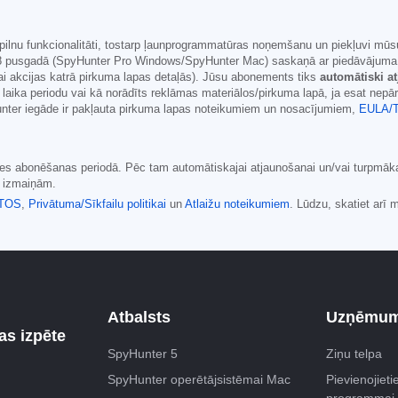
pilnu funkcionalitāti, tostarp ļaunprogrammatūras noņemšanu un piekļuvi mūsu
8
pusgadā (SpyHunter Pro Windows/SpyHunter Mac) saskaņā ar piedāvājuma mat
s vai akcijas katrā pirkuma lapas detaļās). Jūsu abonements tiks
automātiski a
laika periodu vai kā norādīts reklāmas materiālos/pirkuma lapā, ja esat nep
er iegāde ir pakļauta pirkuma lapas noteikumiem un nosacījumiem,
EULA/
aides abonēšanas periodā. Pēc tam automātiskajai atjaunošanai un/vai turpmā
u izmaiņām.
TOS
,
Privātuma/Sīkfailu politikai
un
Atlaižu noteikumiem
. Lūdzu, skatiet arī
Atbalsts
Uzņēmu
s izpēte
SpyHunter 5
Ziņu telpa
SpyHunter operētājsistēmai Mac
Pievienojietie
programmai