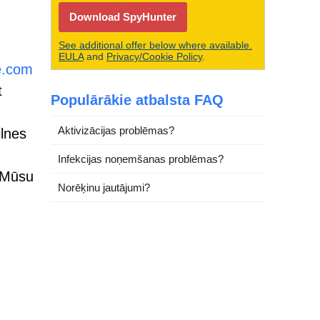
Download SpyHunter
See additional offer below where available.
.
EULA
and
Privacy/Cookie Policy
.
e.com
t
Populārākie atbalsta FAQ
Aktivizācijas problēmas?
ilnes
Infekcijas noņemšanas problēmas?
. Mūsu
Norēķinu jautājumi?