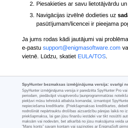
Piesakieties ar savu lietotājvārdu un 
Navigācijas izvēlnē dodieties uz
sad
pasūtījumam/licencei ir pieejama po
Ja jums rodas kādi jautājumi vai problēma
e-pastu
support@enigmasoftware.com
va
vietnē. Lūdzu, skatiet
EULA/TOS
.
SpyHunter bezmaksas izmēģinājuma versija: svarīgi n
SpyHunter izmēģinājuma versija ir paredzēta SpyHunter Pro vai
periodam, piedāvājot visaptverošu ļaunprogrammatūras noteikša
piekļuvi mūsu tehniskā atbalsta komandai, izmantojot SpyHunter
nepieciešama kredītkarte. (Priekšapmaksas kredītkartes, debetk
nodrošināt nepārtrauktu drošības aizsardzību pārejas laikā no
priekšapmaksa, lai gan jūsu finanšu iestādei var tikt nosūtīti au
maksām vai nodevām, bet atkarībā no jūsu maksājuma veida un/v
“Mans konts” savam kontam vai sazinoties ar EnigmaSoft pirms