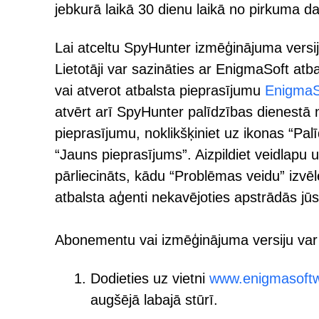
jebkurā laikā 30 dienu laikā no pirkuma d
Lai atceltu SpyHunter izmēģinājuma versiju
Lietotāji var sazināties ar EnigmaSoft at
vai atverot atbalsta pieprasījumu
EnigmaS
atvērt arī SpyHunter palīdzības dienestā 
pieprasījumu, noklikšķiniet uz ikonas “Palī
“Jauns pieprasījums”. Aizpildiet veidlapu 
pārliecināts, kādu “Problēmas veidu” izvēlē
atbalsta aģenti nekavējoties apstrādās jū
Abonementu vai izmēģinājuma versiju var 
Dodieties uz vietni
www.enigmasoft
augšējā labajā stūrī.