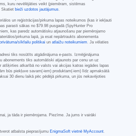
ums, kuru nevēlējāties veikt (piemēram, sistēmas
. Skatiet
bieži uzdotos jautājumus
.
los un reģistrācijas/pirkuma lapas noteikumos (kas ir iekļauti
enas parasti sākas no
$79.98
pusgadā (SpyHunter Pro
umiem, kas paredz automātisku atjaunošanu par piemērojamo
ateriālos/pirkuma lapā, ja esat nepārtraukts abonementa
privātuma/sīkfailu politikai
un
atlaižu noteikumiem
. Ja vēlaties
adresi tiks nosūtīts atgādinājuma e-pasts. Izmēģinājuma
ūsu abonements tiks automātiski atjaunots par cenu un uz
atšķirties atkarībā no valsts vai akcijas katras iegādes lapas
rojām būs piekļuve savam(-iem) produktam(-iem) līdz apmaksātā
sai 30 dienu laikā pēc pēdējā pirkuma, un jūs nekavējoties
i, ja tāda ir piemērojama. Piezīme. Ja jums ir vairāki
tverot atbalsta pieprasījumu
EnigmaSoft vietnē MyAccount
.