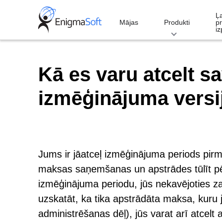
Skip
Ļ
to
Mājas
Produkti
p
iz
content
Kā es varu atcelt 
izmēģinājuma versi
Jums ir jāatceļ izmēģinājuma periods pirm
maksas saņemšanas un apstrādes tūlīt pē
izmēģinājuma periodu, jūs nekavējoties za
uzskatāt, ka tika apstrādāta maksa, kuru 
administrēšanas dēļ), jūs varat arī atce