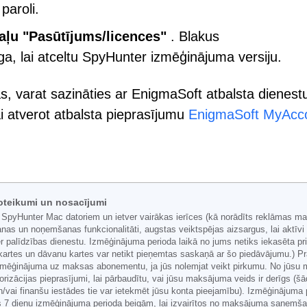
paroli.
aļu "Pasūtījums/licences"
. Blakus
ga, lai atceltu SpyHunter izmēģinājuma versiju.
s, varat sazināties ar EnigmaSoft atbalsta dienest
i atverot atbalsta pieprasījumu
EnigmaSoft MyAcc
oteikumi un nosacījumi
 SpyHunter Mac datoriem un ietver vairākas ierīces (kā norādīts reklāmas ma
nas un noņemšanas funkcionalitāti, augstas veiktspējas aizsargus, lai aktīv
 palīdzības dienestu. Izmēģinājuma perioda laikā no jums netiks iekasēta pr
artes un dāvanu kartes var netikt pieņemtas saskaņā ar šo piedāvājumu.) Pra
 izmēģinājuma uz maksas abonementu, ja jūs nolemjat veikt pirkumu. No jūsu
torizācijas pieprasījumi, lai pārbaudītu, vai jūsu maksājuma veids ir derīgs (
ai finanšu iestādes tie var ietekmēt jūsu konta pieejamību). Izmēģinājuma p
 7 dienu izmēģinājuma perioda beigām, lai izvairītos no maksājuma saņemša