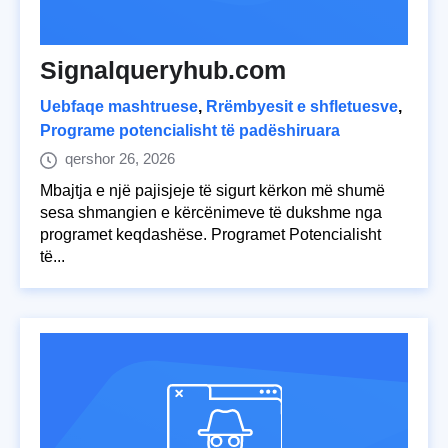
Signalqueryhub.com
Uebfaqe mashtruese
,
Rrëmbyesit e shfletuesve
,
Programe potencialisht të padëshiruara
qershor 26, 2026
Mbajtja e një pajisjeje të sigurt kërkon më shumë
sesa shmangien e kërcënimeve të dukshme nga
programet keqdashëse. Programet Potencialisht
të...