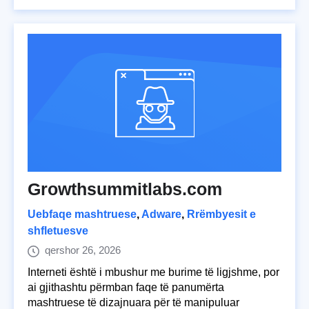
Growthsummitlabs.com
Uebfaqe mashtruese
,
Adware
,
Rrëmbyesit e
shfletuesve
qershor 26, 2026
Interneti është i mbushur me burime të ligjshme, por
ai gjithashtu përmban faqe të panumërta
mashtruese të dizajnuara për të manipuluar