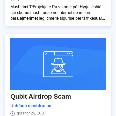
Mashtrimi 'Përpjekje e Pazakontë për Hyrje' është
një skemë mashtruese në internet që imiton
paralajmërimet legjitime të sigurisë për t'i frikësuar...
Qubit Airdrop Scam
Uebfaqe mashtruese
qershor 26, 2026