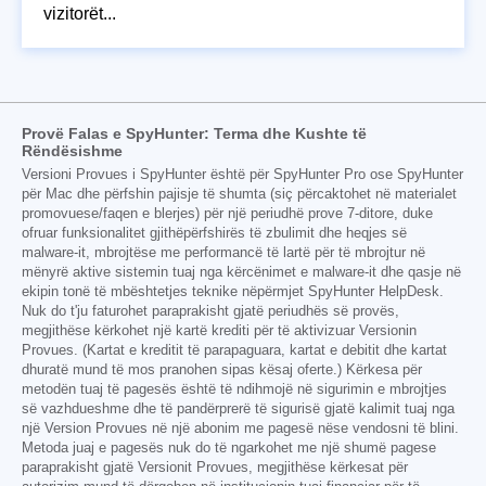
vizitorët...
Provë Falas e SpyHunter: Terma dhe Kushte të
Rëndësishme
Versioni Provues i SpyHunter është për SpyHunter Pro ose SpyHunter
për Mac dhe përfshin pajisje të shumta (siç përcaktohet në materialet
promovuese/faqen e blerjes) për një periudhë prove 7-ditore, duke
ofruar funksionalitet gjithëpërfshirës të zbulimit dhe heqjes së
malware-it, mbrojtëse me performancë të lartë për të mbrojtur në
mënyrë aktive sistemin tuaj nga kërcënimet e malware-it dhe qasje në
ekipin tonë të mbështetjes teknike nëpërmjet SpyHunter HelpDesk.
Nuk do t'ju faturohet paraprakisht gjatë periudhës së provës,
megjithëse kërkohet një kartë krediti për të aktivizuar Versionin
Provues. (Kartat e kreditit të parapaguara, kartat e debitit dhe kartat
dhuratë mund të mos pranohen sipas kësaj oferte.) Kërkesa për
metodën tuaj të pagesës është të ndihmojë në sigurimin e mbrojtjes
së vazhdueshme dhe të pandërprerë të sigurisë gjatë kalimit tuaj nga
një Version Provues në një abonim me pagesë nëse vendosni të blini.
Metoda juaj e pagesës nuk do të ngarkohet me një shumë pagese
paraprakisht gjatë Versionit Provues, megjithëse kërkesat për