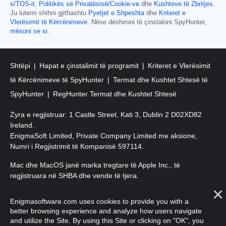
s/TOS-it
,
Politikës së Privatësisë/Cookie-ve
dhe
Kushteve të Zbritjes
.
Ju lutemi shihni gjithashtu
Pyetjet e Shpeshta
dhe
Kriteret e
Vlerësimit të Kërcënimeve
. Nëse dëshironi të çinstaloni SpyHunter,
mësoni se si
.
Shtëpi
Hapat e çinstalimit të programit
Kriteret e Vlerësimit
të Kërcënimeve të SpyHunter
Termat dhe Kushtet Shtesë të
SpyHunter
RegHunter Termat dhe Kushtet Shtesë
Zyra e regjistruar: 1 Castle Street, Kati 3, Dublin 2 D02XD82
Ireland.
EnigmaSoft Limited, Private Company Limited me aksione,
Numri i Regjistrimit të Kompanisë 597114.
Mac dhe MacOS janë marka tregtare të Apple Inc., të
regjistruara në SHBA dhe vende të tjera.
E drejta e autorit 2016-
2026
. EnigmaSoft Ltd. Të gjitha të drejtat
Enigmasoftware.com uses cookies to provide you with a
e rezervuara.
better browsing experience and analyze how users navigate
and utilize the Site. By using this Site or clicking on "OK", you