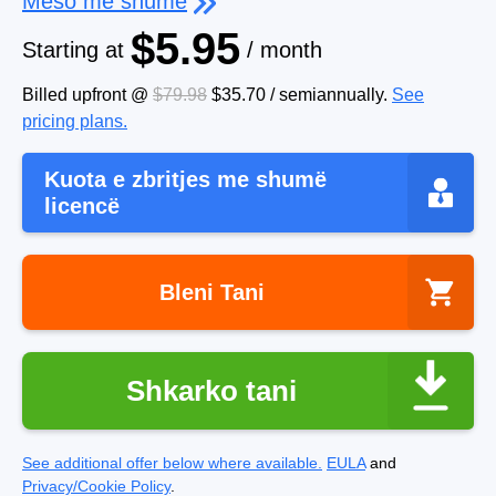
Mëso më shumë
$5.95
Starting at
/ month
Billed upfront @
$79.98
$35.70
/
semiannually
.
See
pricing plans.
Kuota e zbritjes me shumë
licencë
Bleni Tani
Shkarko tani
See additional offer below where available.
EULA
and
Privacy/Cookie Policy
.