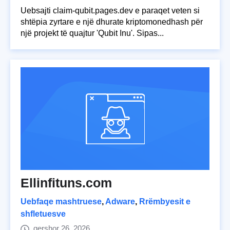
Uebsajti claim-qubit.pages.dev e paraqet veten si
shtëpia zyrtare e një dhurate kriptomonedhash për
një projekt të quajtur 'Qubit Inu'. Sipas...
Ellinfituns.com
Uebfaqe mashtruese
,
Adware
,
Rrëmbyesit e
shfletuesve
qershor 26, 2026