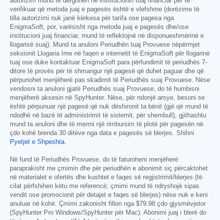
autorizim mund të dërgohen në institucionin tuaj financiar për të
verifikuar që metoda juaj e pagesës është e vlefshme (dorëzime të
tilla autorizimi nuk janë kërkesa për tarifa ose pagesa nga
EnigmaSoft, por, varësisht nga metoda juaj e pagesës dhe/ose
institucioni juaj financiar, mund të reflektojnë në disponueshmërinë e
llogarisë suaj). Mund ta anuloni Periudhën tuaj Provuese nëpërmjet
seksionit Llogaria Ime në faqen e internetit të EnigmaSoft për llogarinë
tuaj ose duke kontaktuar EnigmaSoft para përfundimit të periudhës 7-
ditore të provës për të shmangur një pagesë që duhet paguar dhe që
përpunohet menjëherë pas skadimit të Periudhës suaj Provuese. Nëse
vendosni ta anuloni gjatë Periudhës suaj Provuese, do të humbisni
menjëherë aksesin në SpyHunter. Nëse, për ndonjë arsye, besoni se
është përpunuar një pagesë që nuk dëshironit ta bënit (gjë që mund të
ndodhë në bazë të administrimit të sistemit, për shembull), gjithashtu
mund ta anuloni dhe të merrni një rimbursim të plotë për pagesën në
çdo kohë brenda 30 ditëve nga data e pagesës së blerjes. Shihni
Pyetjet e Shpeshta
.
Në fund të Periudhës Provuese, do të faturoheni menjëherë
paraprakisht me çmimin dhe për periudhën e abonimit siç përcaktohet
në materialet e ofertës dhe kushtet e faqes së regjistrimit/blerjes (të
cilat përfshihen këtu me referencë; çmimi mund të ndryshojë sipas
vendit ose promocionit për detajet e faqes së blerjes) nëse nuk e keni
anuluar në kohë. Çmimi zakonisht fillon nga
$79.98
çdo gjysmëvjetor
(SpyHunter Pro Windows/SpyHunter për Mac). Abonimi juaj i blerë do