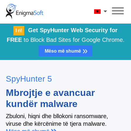
Skip
to
Shqip
content
Get SpyHunter Web Security for
I ri!
FREE
to Block Bad Sites for Google Chrome.
»
Mëso më shumë
SpyHunter 5
Mbrojtje e avancuar
kundër malware
Zbuloni, hiqni dhe bllokoni ransomware,
viruse dhe kërcënime të tjera malware.