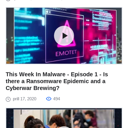
This Week In Malware - Episode 1 - Is
there a Ransomware Epidemic and a
Cyberwar Brewing?
prill 17, 2020
494