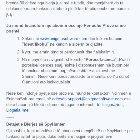
brenda 30 ditëve nga blerja juaj më e fundit, dhe menjëherë do të
ndaloni së marri funksionalitetin e plotë kur të përpunohet rimbursimi
juaj.
Ju mund të anuloni një abonim ose një Periudhë Prove si më
poshtë:
Shkoni te
www.enigmasoftware.com
dhe klikoni butonin
"Identifikohu"
në këndin e sipërm të djathtë.
Kyçu me emrin tënd të përdoruesit dhe fjalëkalimin.
Në menynë e navigimit, shkoni te
"Porosi/Licenca".
Pranë
porosisë/licencës suaj, është i disponueshëm një buton për
të anuluar abonimin tuaj, nëse është e aplikueshme.
Shënim: Nëse keni porosi/produkte të shumta, do t'ju duhet
t'i anuloni ato individualisht.
Nëse keni ndonjë pyetje ose problem, mund të kontaktoni Ndihmën e
EnigmaSoft me email në
adresën support@enigmasoftware.com
ose
duke hapur një tiketë ndihme në faqen e internetit
të EnigmaSoft,
Llogaria Ime
.
------
Detajet e Blerjes së SpyHunter
Gjithashtu, keni mundësinë të abonoheni menjëherë në SpyHunter për
funksionalitet të plotë, duke përfshirë heqjen e programeve