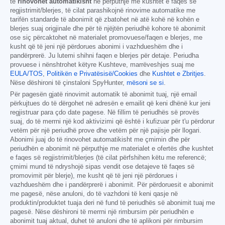
të
rinovohet automatikisht
në përputhje me kushtet e faqes së
regjistrimit/blerjes, të cilat parashikojnë rinovime automatike me
tarifën standarde të abonimit që zbatohet në atë kohë në kohën e
blerjes suaj origjinale dhe për të njëjtën periudhë kohore të abonimit
ose siç përcaktohet në materialet promovuese/faqen e blerjes, me
kusht që të jeni një përdorues abonimi i vazhdueshëm dhe i
pandërprerë. Ju lutemi shihni faqen e blerjes për detaje. Periudha
provuese i nënshtrohet këtyre Kushteve, marrëveshjes suaj me
EULA/TOS
,
Politikën e Privatësisë/Cookies
dhe
Kushtet e Zbritjes
.
Nëse dëshironi të çinstaloni SpyHunter,
mësoni se si
.
Për pagesën gjatë rinovimit automatik të abonimit tuaj, një email
përkujtues do të dërgohet në adresën e emailit që keni dhënë kur jeni
regjistruar para çdo date pagese. Në fillim të periudhës së provës
suaj, do të merrni një kod aktivizimi që është i kufizuar për t'u përdorur
vetëm për një periudhë prove dhe vetëm për një pajisje për llogari.
Abonimi juaj do të rinovohet automatikisht me çmimin dhe për
periudhën e abonimit në përputhje me materialet e ofertës dhe kushtet
e faqes së regjistrimit/blerjes (të cilat përfshihen këtu me referencë;
çmimi mund të ndryshojë sipas vendit ose detajeve të faqes së
promovimit për blerje), me kusht që të jeni një përdorues i
vazhdueshëm dhe i pandërprerë i abonimit. Për përdoruesit e abonimit
me pagesë, nëse anuloni, do të vazhdoni të keni qasje në
produktin/produktet tuaja deri në fund të periudhës së abonimit tuaj me
pagesë. Nëse dëshironi të merrni një rimbursim për periudhën e
abonimit tuaj aktual, duhet të anuloni dhe të aplikoni për rimbursim