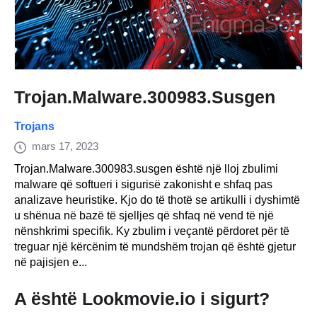
Trojan.Malware.300983.Susgen
Trojans
mars 17, 2023
Trojan.Malware.300983.susgen është një lloj zbulimi
malware që softueri i sigurisë zakonisht e shfaq pas
analizave heuristike. Kjo do të thotë se artikulli i dyshimtë
u shënua në bazë të sjelljes që shfaq në vend të një
nënshkrimi specifik. Ky zbulim i veçantë përdoret për të
treguar një kërcënim të mundshëm trojan që është gjetur
në pajisjen e...
A është Lookmovie.io i sigurt?