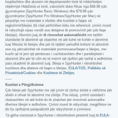
keqdashëse dhe aksesin në departamentin tonë të mbështetjes
nëpërmjet HelpDesk-ut tonë, zakonisht duke filluar nga
$49.98
çdo
gjysmëvjetor (SpyHunter Basic Windows) dhe
$79.98
çdo
gjysmëvjetor (SpyHunter Pro Windows/SpyHunter për Mac) në
përputhje me materialet e ofertës dhe kushtet e faqes së
regjistrimit/blerjes (të cilat përfshihen këtu me referencë; çmimi mund
të ndryshojë sipas vendit ose detajeve të promovimit për çdo faqe
blerjeje). Abonimi juaj do
të rinovohet automatikisht
me tarifën
standarde të abonimit që zbatohet në atë kohë në kohën e abonimit
tuaj fillestar të blerjes dhe për të njëjtën periudhë kohore të abonimit
ose siç përcaktohet në materialet promovuese/faqen e blerjes, me
kusht që të jeni një përdorues i vazhdueshëm dhe i pandërprerë i
abonimit dhe për të cilin do të merrni një njoftim për tarifat e ardhshme
para skadimit të abonimit tuaj. Blerja e SpyHunter i nënshtrohet
kushteve dhe afateve në faqen e blerjes,
EULA/TOS
,
Politikës së
Privatësisë/Cookies
dhe
Kushteve të Zbritjes
.
------
Kushtet e Përgjithshme
Çdo blerje për SpyHunter me një çmim të zbritur është e vlefshme për
afatin e ofruar të abonimit me zbritje. Pas kësaj, çmimi standard i
zbatueshëm në atë kohë do të zbatohet për rinovimet automatike
dhe/ose blerjet e ardhshme. Çmimi mund të ndryshojë, megjithëse ne
do t'ju njoftojmë paraprakisht për ndryshimet e çmimeve.
Të gjitha versionet e SpyHunter i nënshtrohen pranimit tuaj të
EULA-