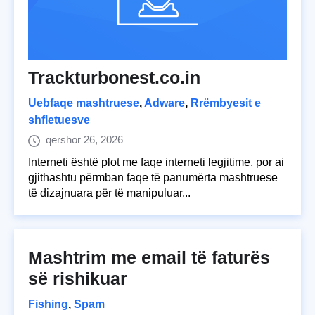
Trackturbonest.co.in
Uebfaqe mashtruese
,
Adware
,
Rrëmbyesit e
shfletuesve
qershor 26, 2026
Interneti është plot me faqe interneti legjitime, por ai
gjithashtu përmban faqe të panumërta mashtruese
të dizajnuara për të manipuluar...
Mashtrim me email të faturës
së rishikuar
Fishing
,
Spam