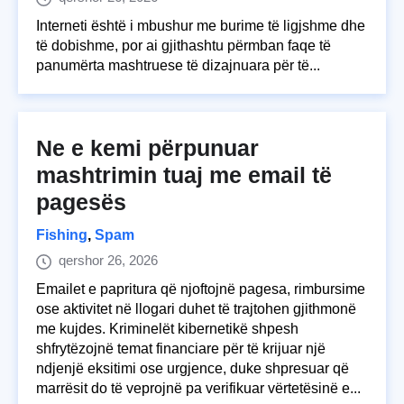
Interneti është i mbushur me burime të ligjshme dhe
të dobishme, por ai gjithashtu përmban faqe të
panumërta mashtruese të dizajnuara për të...
Ne e kemi përpunuar
mashtrimin tuaj me email të
pagesës
Fishing
,
Spam
qershor 26, 2026
Emailet e papritura që njoftojnë pagesa, rimbursime
ose aktivitet në llogari duhet të trajtohen gjithmonë
me kujdes. Kriminelët kibernetikë shpesh
shfrytëzojnë temat financiare për të krijuar një
ndjenjë eksitimi ose urgjence, duke shpresuar që
marrësit do të veprojnë pa verifikuar vërtetësinë e...