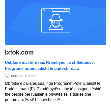
Ixtok.com
Uebfaqe mashtruese
,
Rrëmbyesit e shfletuesve
,
Programe potencialisht të padëshiruara
qershor 3, 2026
Mbrojtja e pajisjes suaj nga Programet Potencialisht të
Padëshiruara (PUP) ndërhyrëse dhe të pasigurta është
thelbësore për ruajtjen e privatësisë, sigurisë dhe
performancës së besueshme të...