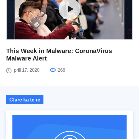
This Week in Malware: CoronaVirus
Malware Alert
prill 17, 2020
268
Cfare ka te re