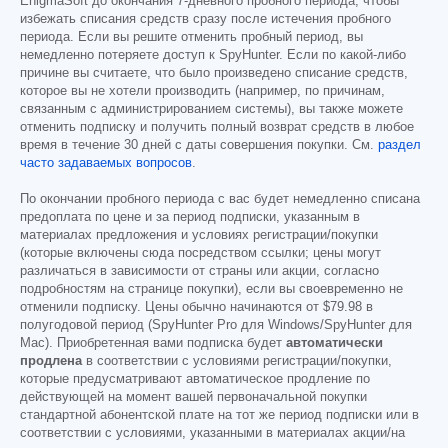
EnigmaSoft до окончания 7-дневного пробного периода, чтобы
избежать списания средств сразу после истечения пробного
периода. Если вы решите отменить пробный период, вы
немедленно потеряете доступ к SpyHunter. Если по какой-либо
причине вы считаете, что было произведено списание средств,
которое вы не хотели производить (например, по причинам,
связанным с администрированием системы), вы также можете
отменить подписку и получить полный возврат средств в любое
время в течение 30 дней с даты совершения покупки. См.
раздел
часто задаваемых вопросов
.
По окончании пробного периода с вас будет немедленно списана
предоплата по цене и за период подписки, указанным в
материалах предложения и условиях регистрации/покупки
(которые включены сюда посредством ссылки; цены могут
различаться в зависимости от страны или акции, согласно
подробностям на странице покупки), если вы своевременно не
отменили подписку. Цены обычно начинаются от
$79.98
в
полугодовой период (SpyHunter Pro для Windows/SpyHunter для
Mac). Приобретенная вами подписка будет
автоматически
продлена
в соответствии с условиями регистрации/покупки,
которые предусматривают автоматическое продление по
действующей на момент вашей первоначальной покупки
стандартной абонентской плате на тот же период подписки или в
соответствии с условиями, указанными в материалах акции/на