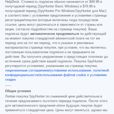
HelpDesk. Стоимость подписки обычно начинается от
$49.98
в
полугодовой период (SpyHunter Basic Windows) и
$79.98
в
полугодовой период (SpyHunter Pro Windows/SpyHunter для Mac)
в соответствии с условиями предложения и условиями страницы
регистрации/покупки (которые включены сюда посредством
ссылки; цены могут различаться в зависимости от страны или
акции, согласно подробностям на странице покупки). Ваша
подписка будет
автоматически продлеваться
по действующей
на момент покупки стандартной абонентской плате на тот же
период или на тот же период, что и указано в рекламных
материалах/на странице покупки, при условии, что вы являетесь
постоянным пользователем подписки и не прерываете ее
действие. Вы получите уведомление о предстоящих платежах до
истечения срока действия вашей подписки. Покупка SpyHunter
регулируется условиями, указанными на странице покупки,
лицензионным соглашением/условиями использования
,
политикой
конфиденциальности/использования файлов cookie
и
условиями
скидки
.
------
Общие условия
Любая покупка SpyHunter по сниженной цене действительна в
течение предлагаемого льготного периода подписки. После этого
для автоматического продления и/или будущих покупок будет
применяться стандартная цена. Цены могут меняться, однако мы