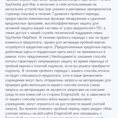
SpyHunter для Mac и включает в себя использование на
нескольких устройствах (как указано в рекламных материалах/на
странице покупки) в течение 7-дневного пробного периода,
предоставляя комплексные функции обнаружения и удаления
вредоносных программ, высокоэффективную защиту для
активной защиты вашей системы от угроз вредоносного ПО, а
также доступ к нашей службе технической поддержки через
SpyHunter HelpDesk. В течение пробного периода с вас не будет
взиматься предоплата, однако для активации пробной версии
потребуется кредитная карта. (Предоплаченные кредитные карты,
дебетовые карты и подарочные карты могут не приниматься в
рамках этого предложения.) Необходимость указания способа
оплаты гарантирует непрерывную защиту во время перехода от
пробной версии к платной подписке, если вы решите приобрести
подписку. В течение пробного периода с вашего способа оплаты
не будет списываться предоплата, хотя в ваше финансовое
учреждение могут быть отправлены запросы на авторизацию для
проверки действительности вашего способа оплаты (такие
запросы на авторизацию не являются запросами на списание
средств или комиссий со стороны EnigmaSoft, но, в зависимости
от вашего способа оплаты и/или вашего финансового
учреждения, могут отразиться на доступности вашей учетной
записи). Вы можете отменить пробный период через раздел «Моя
учетная запись» на веб-сайте EnigmaSoft или связавшись с