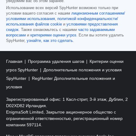
уведомим вас об этом заранее.
Использование всех версий SpyHunter возможно только при
условии вашего согласия с нашим
лицензионным соглашением/
условиями использования
,
политикой конфиденциальности/
использования файлов cookie
и
условиями предоставления
скидок
. Также ознакомьтесь с нашими
часто задаваемыми
вопросами
и
критериями оценки угроз
. Если вы хотите удалить
SpyHunter,
узнайте, как это сделать
.
Главная
Программа удаления шагов
Критерии оценки
угроз SpyHunter
Дополнительные положения и условия
SpyHunter
RegHunter Дополнительные положения и
условия
Зарегистрированный офис: 1 Касл-стрит, 3-й этаж, Дублин, 2
D02XD82 Ирландия.
EnigmaSoft Limited, Закрытое акционерное общество с
ограниченной ответственностью, регистрационный номер
компании 597114.