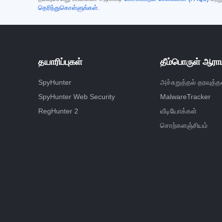
தெரிந்துகொள்ளுங்கள்
.
தயாரிப்புகள்
தீம்பொருள் ஆராய
SpyHunter
அச்சுறுத்தல் தரவுத்த
SpyHunter Web Security
MalwareTracker
RegHunter 2
வீடியோக்கள்
சொற்களஞ்சியம்