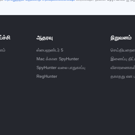
்ச்சி
ஆதரவு
நிறுவனம்
ளம்
ஸ்பைஹண்டர் 5
செய்தியறைய
Mac க்கான SpyHunter
இணைப்பு திட்ட
SpyHunter வலை பாதுகாப்பு
விசாரணைகள் ம
RegHunter
தகாதது என ப