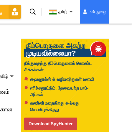
தேடல்
தமிழ்
உள் நுழை
ள்
தீம்பொருளை அகற்ற
முடியவில்லையா?
நீக்குவதற்கு தீம்பொருளைக் கொண்ட
சிக்கல்கள்:
மிழ்
ஹைஜாக்ஸ் & வழிமாற்றுகள் உலாவி
எரிச்சலூட்டும், தேவையற்ற பாப்-
டணம்
அப்கள்
கணினி உறைகிறது அல்லது
க்கான
செயலிழக்கிறது
Download SpyHunter