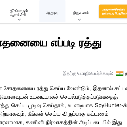
மல்டி-லைசென்ஸ்
தீம்பொருள்
ஆதரவு
நிறுவனம்
தள்ளுபடி மேற்கோ
ஆராய்ச்சி
தனையை எப்படி ரத்து
இதற்கு மொழிபெயர்க்கவும்:
த
கள் சோதனையை ரத்து செய்ய வேண்டும், இதனால் கட்
ியானவுடன் உடனடியாகச் செயல்படுத்தப்படுவதைத்
ரத்து செய்ய முடிவு செய்தால், உடனடியாக SpyHunter-
்காகவும், நீங்கள் செய்ய விரும்பாத கட்டணம்
(உதாரணமாக, கணினி நிர்வாகத்தின் அடிப்படையில் இது