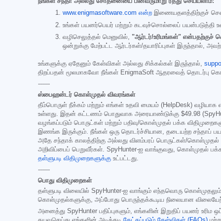
நீங்கள் சந்தா அல்லது சோதனையை பின்வருமாறு ரத்து செய்யலாம்:
www.enigmasoftware.com என்ற
இணையதளத்திற்குச் சென்
உங்கள் பயனர்பெயர் மற்றும் கடவுச்சொல்லைப் பயன்படுத்தி உ
வழிசெலுத்தல் மெனுவில்,
"ஆர்டர்/உரிமங்கள்" என்பதற்குச் ச
ஒன்றுக்கு மேற்பட்ட ஆர்டர்கள்/தயாரிப்புகள் இருந்தால், அவ
உங்களுக்கு ஏதேனும் கேள்விகள் அல்லது சிக்கல்கள் இருந்தால்,
suppo
திறப்பதன் மூலமாகவோ நீங்கள் EnigmaSoft ஆதரவைத் தொடர்பு கொ
------
ஸ்பைஹன்டர் கொள்முதல் விவரங்கள்
தீம்பொருள் நீக்கம் மற்றும் எங்கள் உதவி மையம் (HelpDesk) வழியா
உள்ளது. இதன் கட்டணம் பொதுவாக அரையாண்டுக்கு
$49.98
(SpyHu
வழங்கப்படும் பொருட்கள் மற்றும் பதிவு/கொள்முதல் பக்க விதிமுற
இணங்க இருக்கும். நீங்கள் ஒரு தொடர்ச்சியான, தடையற்ற சந்தாப் பய
அதே சந்தாக் காலத்திற்கு அல்லது விளம்பரப் பொருட்கள்/கொள்முதல் பக்
அறிவிப்பைப் பெறுவீர்கள். SpyHunter-ஐ வாங்குவது, கொள்முதல் பக்
தள்ளுபடி விதிமுறைகளுக்கு
உட்பட்டது.
------
பொது விதிமுறைகள்
தள்ளுபடி விலையில் SpyHunter-ஐ வாங்கும் எந்தவொரு கொள்முதலும், வழங
கொள்முதல்களுக்கு, அப்போது பொருந்தக்கூடிய நிலையான விலையேற்றம் அம
அனைத்து SpyHunter பதிப்புகளும், எங்களின் இறுதிப் பயனர் உரிம 
தயவுசெய்து எங்களின் அடிக்கடி
கேட்கப்படும் கேள்விகள் (FAQs)
மற்ற