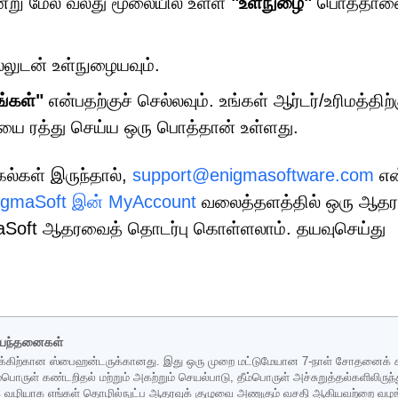
ன்று மேல் வலது மூலையில் உள்ள
"உள்நுழை"
பொத்தான
்லுடன் உள்நுழையவும்.
ங்கள்"
என்பதற்குச் செல்லவும். உங்கள் ஆர்டர்/உரிமத்திற்
ை ரத்து செய்ய ஒரு பொத்தான் உள்ளது.
கல்கள் இருந்தால்,
support@enigmasoftware.com
என
igmaSoft இன் MyAccount
வலைத்தளத்தில் ஒரு ஆதர
maSoft ஆதரவைத் தொடர்பு கொள்ளலாம். தயவுசெய்து
ிபந்தனைகள்
்கிற்கான ஸ்பைஹன்டருக்கானது. இது ஒரு முறை மட்டுமேயான 7-நாள் சோதனைக் கால
 தீம்பொருள் கண்டறிதல் மற்றும் அகற்றும் செயல்பாடு, தீம்பொருள் அச்சுறுத்தல்களிலிர
்க் வழியாக எங்கள் தொழில்நுட்ப ஆதரவுக் குழுவை அணுகும் வசதி ஆகியவற்றை வழங