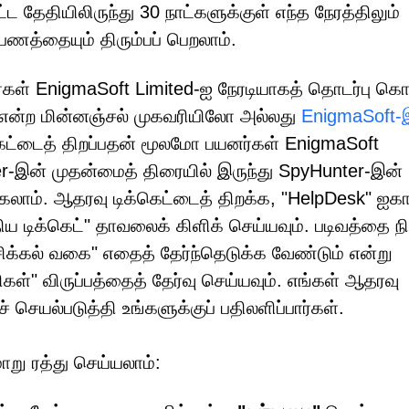
ட தேதியிலிருந்து 30 நாட்களுக்குள் எந்த நேரத்திலும்
 பணத்தையும் திரும்பப் பெறலாம்.
ள் EnigmaSoft Limited-ஐ நேரடியாகத் தொடர்பு க
என்ற மின்னஞ்சல் முகவரியிலோ அல்லது
EnigmaSoft-
்டைத் திறப்பதன் மூலமோ பயனர்கள் EnigmaSoft
இன் முதன்மைத் திரையில் இருந்து SpyHunter-இன்
்கலாம். ஆதரவு டிக்கெட்டைத் திறக்க, "HelpDesk" ஐ
திய டிக்கெட்" தாவலைக் கிளிக் செய்யவும். படிவத்தை நிர
"சிக்கல் வகை" எதைத் தேர்ந்தெடுக்க வேண்டும் என்று
கள்" விருப்பத்தைத் தேர்வு செய்யவும். எங்கள் ஆதரவு
ெயல்படுத்தி உங்களுக்குப் பதிலளிப்பார்கள்.
று ரத்து செய்யலாம்: