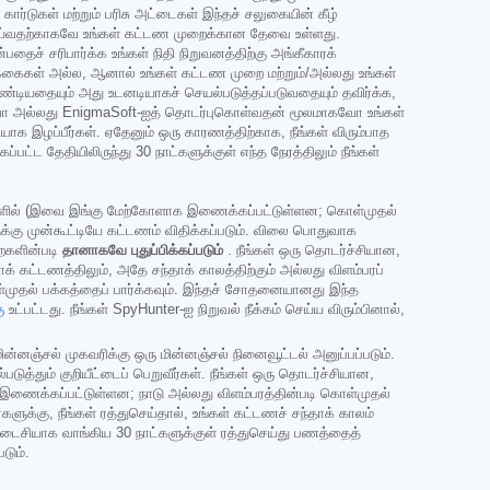
ார்டுகள் மற்றும் பரிசு அட்டைகள் இந்தச் சலுகையின் கீழ்
ி செய்வதற்காகவே உங்கள் கட்டண முறைக்கான தேவை உள்ளது.
ச் சரிபார்க்க உங்கள் நிதி நிறுவனத்திற்கு அங்கீகாரக்
க்கைகள் அல்ல, ஆனால் உங்கள் கட்டண முறை மற்றும்/அல்லது உங்கள்
ண்டியதையும் அது உடனடியாகச் செயல்படுத்தப்படுவதையும் தவிர்க்க,
கவோ அல்லது EnigmaSoft-ஐத் தொடர்புகொள்வதன் மூலமாகவோ உங்கள்
க இழப்பீர்கள். ஏதேனும் ஒரு காரணத்திற்காக, நீங்கள் விரும்பாத
பட்ட தேதியிலிருந்து 30 நாட்களுக்குள் எந்த நேரத்திலும் நீங்கள்
முறைகளில் (இவை இங்கு மேற்கோளாக இணைக்கப்பட்டுள்ளன; கொள்முதல்
ளுக்கு முன்கூட்டியே கட்டணம் விதிக்கப்படும். விலை பொதுவாக
றைகளின்படி
தானாகவே புதுப்பிக்கப்படும்
. நீங்கள் ஒரு தொடர்ச்சியான,
கட்டணத்திலும், அதே சந்தாக் காலத்திற்கும் அல்லது விளம்பரப்
கொள்முதல் பக்கத்தைப் பார்க்கவும். இந்தச் சோதனையானது இந்த
ு
உட்பட்டது. நீங்கள் SpyHunter-ஐ நிறுவல் நீக்கம் செய்ய விரும்பினால்,
ின்னஞ்சல் முகவரிக்கு ஒரு மின்னஞ்சல் நினைவூட்டல் அனுப்பப்படும்.
த்தும் குறியீட்டைப் பெறுவீர்கள். நீங்கள் ஒரு தொடர்ச்சியான,
க இணைக்கப்பட்டுள்ளன; நாடு அல்லது விளம்பரத்தின்படி கொள்முதல்
களுக்கு, நீங்கள் ரத்துசெய்தால், உங்கள் கட்டணச் சந்தாக் காலம்
 கடைசியாக வாங்கிய 30 நாட்களுக்குள் ரத்துசெய்து பணத்தைத்
டும்.