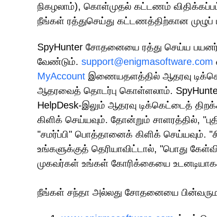
நிகழலாம்), கொள்முதல் கட்டணம் விதிக்கப்பட்
நீங்கள் ரத்துசெய்து கட்டணத்திற்கான முழுப்
SpyHunter சோதனையை ரத்து செய்ய பயனர்க
வேண்டும்.
support@enigmasoftware.com
MyAccount
இணையதளத்தில் ஆதரவு டிக்கெட
ஆதரவைத் தொடர்பு கொள்ளலாம். SpyHunter-
HelpDesk-இலும் ஆதரவு டிக்கெட்டைத் திறக
கிளிக் செய்யவும். தோன்றும் சாளரத்தில், "பு
"சமர்ப்பி" பொத்தானைக் கிளிக் செய்யவும். 
உங்களுக்குத் தெரியாவிட்டால், "பொது கேள்வி
முகவர்கள் உங்கள் கோரிக்கையை உடனடியாகச் ச
நீங்கள் சந்தா அல்லது சோதனையை பின்வருமா