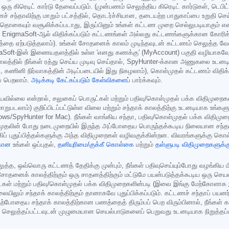
கிரெடிட் கார்டு தேவைப்படும். (முன்பணம் செலுத்திய கிரெடிட் கார்டுகள், டெபிட் க
ணச் சந்தாவிற்கு மாறும் பட்சத்தில், தொடர்ச்சியான, தடையற்ற பாதுகாப்பை உறுத
யும் வசூலிக்கப்படாது, இருப்பினும் உங்கள் கட்டண முறை செல்லுபடியாகும் என்பதை
கள் EnigmaSoft-ஆல் விதிக்கப்படும் கட்டணங்கள் அல்லது கட்டணங்களுக்கான கோரி
கத்தை ஏற்படுத்தலாம்). உங்கள் சோதனைக் காலம் முடிந்தவுடன் கட்டணம் செலுத்த வே
gmaSoft-இன் இணையதளத்தில் உள்ள 'எனது கணக்கு' (MyAccount) பகுதி வழியா
்தில் நீங்கள் ரத்து செய்ய முடிவு செய்தால், SpyHunter-க்கான அணுகலை உடனடியா
, கணினி நிர்வாகத்தின் அடிப்படையில் இது நிகழலாம்), கொள்முதல் கட்டணம் விதிக்கப்
ப் பெறலாம்.
அடிக்கடி கேட்கப்படும் கேள்விகளைப்
பார்க்கவும்.
செய்யவில்லை என்றால், சலுகைப் பொருட்கள் மற்றும் பதிவு/கொள்முதல் பக்க விதி
றுபடலாம்) குறிப்பிடப்பட்டுள்ள விலை மற்றும் சந்தாக் காலத்திற்கு உடனடியாக உங்க
s/SpyHunter for Mac). நீங்கள் வாங்கிய சந்தா, பதிவு/கொள்முதல் பக்க விதிமு
்முதலின் போது நடைமுறையில் இருந்த அப்போதைய பொருந்தக்கூடிய நிலையான சந்தாக் 
யங்கிப் புதுப்பித்தல்களுக்கு அந்த விதிமுறைகள் வழிவகுக்கின்றன. விவரங்களுக்கு 
்கான
உங்கள் ஒப்புதல்,
தனியுரிமை/குக்கீ கொள்கை
மற்றும்
தள்ளுபடி விதிமுறைகளுக்க
ுத்த, ஒவ்வொரு கட்டணத் தேதிக்கு முன்பும், நீங்கள் பதிவுசெய்யும்போது வழங்கிய ம
ைக் காலத்திற்கும் ஒரு சாதனத்திற்கும் மட்டுமே பயன்படுத்தக்கூடிய ஒரு செயல்படு
ருட்கள் மற்றும் பதிவு/கொள்முதல் பக்க விதிமுறைகளின்படி (இவை இங்கு மேற்கோளா
ிலும் சந்தாக் காலத்திற்கும் தானாகவே புதுப்பிக்கப்படும். கட்டணச் சந்தாப் பயனர்
 தற்போதைய சந்தாக் காலத்திற்கான பணத்தைத் திரும்பப் பெற விரும்பினால், நீங்கள்
பச் செலுத்தப்பட்டவுடன் முழுமையான செயல்பாடுகளைப் பெறுவது உடனடியாக நிறுத்தப்ப