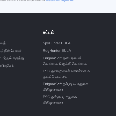
சட்டம்
ைத்
SpyHunter EULA
த்தில் சேரவும்
RegHunter EULA
ற்றும் கருத்து
EnigmaSoft தனியுரிமைக்
கொள்கை & குக்கீ கொள்கை
திவுசெய்
ESG தனியுரிமைக் கொள்கை &
குக்கீ கொள்கை
EnigmaSoft தள்ளுபடி சலுகை
விதிமுறைகள்
ESG தள்ளுபடி சலுகை
விதிமுறைகள்