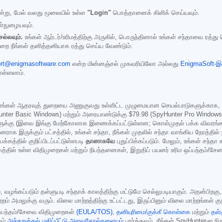
று, மேல் வலது மூலையில் உள்ள
"Login"
பொத்தானைக் கிளிக் செய்யவும்.
ள்நுழையவும்.
ெல்லவும்.
உங்கள் ஆர்டர்/உரிமத்திற்கு அருகில், பொருந்தினால் உங்கள் சந்தாவை ரத்து
ற்றை நீங்கள் தனித்தனியாக ரத்து செய்ய வேண்டும்.
rt@enigmasoftware.com
என்ற மின்னஞ்சல் முகவரியிலோ அல்லது
EnigmaSoft-இ
ள்ளலாம்.
க எங்கள் ஆதரவுத் துறையை அணுகுவது உள்ளிட்ட முழுமையான செயல்பாடுகளுக்காக, Spy
nter Basic Windows) மற்றும் அரையாண்டுக்கு
$79.98
(SpyHunter Pro Windows/
ைகளுக்கு (இவை இங்கு மேற்கோளாக இணைக்கப்பட்டுள்ளன; கொள்முதல் பக்க விவரங்கள
னராக இருக்கும் பட்சத்தில், உங்கள் சந்தா, நீங்கள் முதலில் சந்தா வாங்கிய நேரத
கத்தில் குறிப்பிடப்பட்டுள்ளபடி
தானாகவே
புதுப்பிக்கப்படும். மேலும், உங்கள் சந்
கத்தில் உள்ள விதிமுறைகள் மற்றும் நிபந்தனைகள், இறுதிப் பயனர் உரிம ஒப்பந்தம்/
்கப்படும் தள்ளுபடி சந்தாக் காலத்திற்கு மட்டுமே செல்லுபடியாகும். அதன்பிறகு, தான
லுக்கு வரும். விலை மாற்றத்திற்கு உட்பட்டது, இருப்பினும் விலை மாற்றங்கள் குறி
ஒப்பந்தம்/சேவை விதிமுறைகள்
(EULA/TOS)
,
தனியுரிமை/குக்கீ கொள்கை
மற்றும்
தள்
ும்
அச்சுறுத்தல் மதிப்பீட்டு அளவுகோல்களையும்
பார்க்கவும். நீங்கள் SpyHunter-ஐ நி