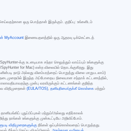
 செய்வதற்கான ஒரு பொத்தான் இருக்கும். குறிப்பு: உங்களிடம்
ன் MyAccount
இணையதளத்தில் ஒரு ஆதரவு டிக்கெட்டைத்
Hunter-க்கு உடனடியாக சந்தா செலுத்தும் வாய்ப்பும் உங்களுக்கு
SpyHunter for Mac) என்ற விலையில் தொடங்குகிறது. இது
ின்படி நாடு அல்லது விளம்பரத்தைப் பொறுத்து விலை மாறுபடலாம்)
்தில் நடைமுறையில் இருந்த அப்போதைய நிலையான சந்தாக் கட்டணத்தில்,
தா காலாவதியாவதற்கு முன்பு வரவிருக்கும் கட்டணங்கள் குறித்த
சேவை விதிமுறைகள்
(EULA/TOS)
,
தனியுரிமை/குக்கீ கொள்கை
மற்றும்
ியங்கிப் புதுப்பிப்புகள் மற்றும்/அல்லது எதிர்காலக்
த்து நாங்கள் உங்களுக்கு முன்கூட்டியே அறிவிப்போம்.
ளுபடி விதிமுறைகளுக்கு
நீங்கள் ஒப்புக்கொள்வதைப் பொறுத்தது.
றுவல் நீக்கம் செய்ய விரும்பினால்,
அதற்கான வழியைத்