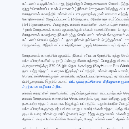
கட்டணம் வசூலிக்கப்படாது, இருப்பினும் சோதனையைச் செயல்படுத்த ஒரு 
ஏற்றுக்கொள்ளப்படாமல் போகலாம்.) நீங்கள் சோதனையிலிருந்து கட்ட
சோதனைக் காலத்தில் உங்கள் கட்டண முறைக்கு முன்பணமாக எந்தத் தொகை
கோரிக்கைகள் அனுப்பப்படலாம் (அத்தகைய அங்கீகாரச் சமர்ப்பிப்பு
நிதி நிறுவனத்தைப் பொறுத்து, உங்கள் கணக்கின் பயன்பாட்டில் தாக்
7-நாள் சோதனைக் காலம் முடிவதற்குள் உங்கள் கணக்கிற்கான Eni
சோதனைக் காலத்தை நீங்கள் ரத்து செய்யலாம். உங்கள் சோதனைக் காலத
கட்டணம் செயல்படுத்தப்பட்டதாக நீங்கள் நம்பினால் (எடுத்துக்காட்டாக
ரத்துசெய்து, அந்தக் கட்டணத்திற்கான முழுத் தொகையையும் திரும்ப
சோதனைக் காலத்தின் முடிவில், நீங்கள் சரியான நேரத்தில் ரத்து 
பக்க விவரங்களின்படி நாடு அல்லது விளம்பரத்தைப் பொறுத்து விலை மா
அரையாண்டுக்கு
$79.98
இல் தொடங்குகிறது (SpyHunter Pro Window
தடையற்ற சந்தாப் பயனராக இருக்கும் பட்சத்தில், உங்கள் அசல் கொள
பொருட்கள்/கொள்முதல் பக்கத்தில் குறிப்பிடப்பட்டுள்ளபடியும் தானி
விதிமுறைகள், இறுதிப் பயனர்
உரிம ஒப்பந்தம்/சேவை விதிமுறைகளுக
அதற்கான வழியை அறிக
.
உங்கள் சந்தாவின் தானியங்கிப் புதுப்பித்தலுக்கான கட்டணத்தைச் செல
உங்கள் சோதனைக் காலத்தின் தொடக்கத்தில், ஒரு கணக்கிற்கு ஒரு சோதன
தடையற்ற சந்தாப் பயனராக இருக்கும் பட்சத்தில், வழங்கப்படும் பொ
பக்க விவரங்களுக்கு ஏற்ப விலை மாறுபடலாம்) உங்கள் சந்தா, அதே விலைய
முடியும் வரை உங்கள் தயாரிப்பு(களை) தொடர்ந்து அணுகலாம். உங்கள்
திரும்பப் பெற விண்ணப்பிக்க வேண்டும், மேலும் உங்கள் பணம் திரும்