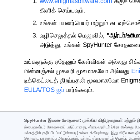
www.enigmasoftware.com
க்குச் செ
கிளிக் செய்யவும்.
உங்கள் பயனர்பெயர் மற்றும் கடவுச்சொல
வழிசெலுத்தல் மெனுவில்,
"ஆர்டர்/உரிம
அடுத்து, உங்கள் SpyHunter சோதனைய
உங்களுக்கு ஏதேனும் கேள்விகள் அல்லது சிக்
மின்னஞ்சல் முகவரி மூலமாகவோ அல்லது
En
டிக்கெட்டைத் திறப்பதன் மூலமாகவோ Enig
EULA/TOS ஐப்
பார்க்கவும்.
SpyHunter இலவச சோதனை: முக்கிய விதிமுறைகள் மற்றும் ந
ஸ்பைஹன்டர் சோதனைப் பதிப்பானது, ஸ்பைஹன்டர் ப்ரோ அல்லது மேக
பக்கத்தில் குறிப்பிடப்பட்டுள்ளபடி) உள்ளடக்கியுள்ளது. இது விரிவான
கொண்ட பாதுகாப்பு அமைப்புகள், மற்றும் ஸ்பைஹன்டர் ஹெல்ப் டெஸ