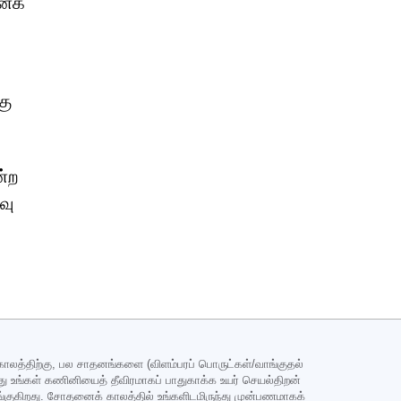
ைக்
கு
்ற
வு
த்திற்கு, பல சாதனங்களை (விளம்பரப் பொருட்கள்/வாங்குதல்
ுந்து உங்கள் கணினியைத் தீவிரமாகப் பாதுகாக்க உயர் செயல்திறன்
்குகிறது. சோதனைக் காலத்தில் உங்களிடமிருந்து முன்பணமாகக்