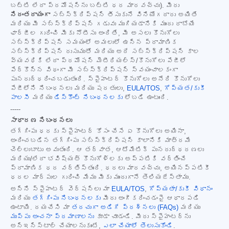
బట్టి లేదా ప్రమోషన్‌ను బట్టి ధర మారవచ్చు). మీరు
నిరంతరాయంగా
సబ్‌స్క్రిప్షన్ తీసుకునే వినియోగదారు అయితే
మరియు మీ సబ్‌స్క్రిప్షన్ గడువు ముగియడానికి ముందు రాబోయే
ఛార్జీల గురించి మీకు నోటీసు అందితే, మీ అసలు కొనుగోలు
సబ్‌స్క్రిప్షన్ సమయంలో అమలులో ఉన్న ప్రామాణిక
సబ్‌స్క్రిప్షన్ రుసుముతో మరియు అదే సబ్‌స్క్రిప్షన్ కాల
వ్యవధికి లేదా ప్రమోషన్ మెటీరియల్స్/కొనుగోలు పేజీలో
పేర్కొన్న విధంగా మీ సబ్‌స్క్రిప్షన్ స్వయంచాలకంగా
పునరుద్ధరించబడుతుంది. స్పైహంటర్ కొనుగోలు అనేది కొనుగోలు
పేజీలోని నిబంధనలు మరియు షరతులు,
EULA/TOS
,
గోప్యత/కుకీ
పాలసీ
మరియు
డిస్కౌంట్ నిబంధనలకు
లోబడి ఉంటుంది.
-----
సాధారణ నిబంధనలు
తగ్గింపు ధరకు స్పైహంటర్ కోసం చేసే ఏ కొనుగోలు అయినా,
అందించబడిన తగ్గింపు సబ్‌స్క్రిప్షన్ కాలానికి మాత్రమే
చెల్లుబాటు అవుతుంది. ఆ తర్వాత, ఆటోమేటిక్ పునరుద్ధరణలు
మరియు/లేదా భవిష్యత్ కొనుగోళ్లకు అప్పటికి వర్తించే
ప్రామాణిక ధర వర్తిస్తుంది. ధరలు మారవచ్చు, అయినప్పటికీ
ధరల మార్పుల గురించి మేము మీకు ముందుగానే తెలియజేస్తాము.
అన్ని స్పైహంటర్ వెర్షన్‌లు మా
EULA/TOS
,
గోప్యతా/కుకీ విధానం
మరియు
తగ్గింపు నిబంధనలకు
మీరు అంగీకరించడంపై ఆధారపడి
ఉంటాయి. దయచేసి మా
తరచుగా అడిగే ప్రశ్నలు (FAQs)
మరియు
ముప్పు అంచనా ప్రమాణాలను
కూడా చూడండి. మీరు స్పైహంటర్‌ను
అన్‌ఇన్‌స్టాల్ చేయాలనుకుంటే,
ఎలా చేయాలో తెలుసుకోండి
.