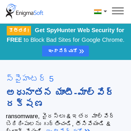
Skip
to
తెలుగు
content
Get SpyHunter Web Security for
కొత్తది!
FREE
to Block Bad Sites for Google Chrome.
»
ఇంకా నేర్చుకో
స్పైహంటర్ 5
అధునాతన యాంటీ-మాల్వేర్
రక్షణ
ransomware, వైరస్‌లు & ఇతర మాల్వేర్
బెదిరింపులను గుర్తించండి, తీసివేయండి &