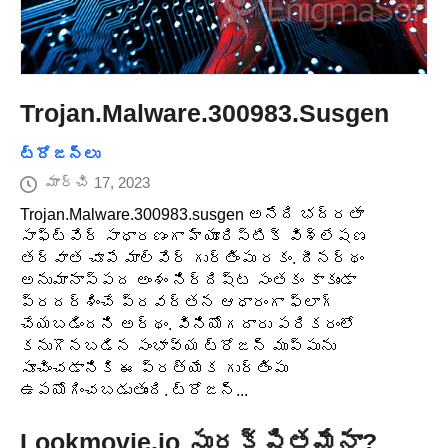
Trojan.Malware.300983.Susgen
ట్రోజన్లు
మార్చి 17, 2023
Trojan.Malware.300983.susgen అనేది భద్రతా
సాఫ్ట్‌వేర్ సాధారణంగా హ్యూరిస్టిక్ విశ్లేషణ
తర్వాత చూపే మాల్వేర్ గుర్తింపు రకం. దీనర్థం
అనుమానాస్పద అంశం నిర్దిష్ట సంతకం కాకుండా
ప్రదర్శించే ప్రవర్తన ఆధారంగా ఫ్లాగ్
చేయబడిందని అర్థం. వినియోగదారు పరికరంలో
కనుగొనబడిన సంభావ్య ట్రోజన్ ముప్పును
సూచించడానికి ఈ ప్రత్యేక గుర్తింపు
ఉపయోగించబడుతుంది. ట్రోజన్...
Lookmovie.io సురక్షితమేనా?