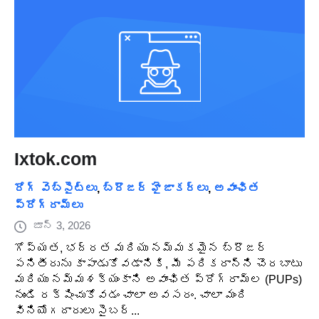
Ixtok.com
రోగ్ వెబ్‌సైట్‌లు
,
బ్రౌజర్ హైజాకర్లు
,
అవాంఛిత
ప్రోగ్రామ్‌లు
జూన్ 3, 2026
గోప్యత, భద్రత మరియు నమ్మకమైన బ్రౌజర్
పనితీరును కాపాడుకోవడానికి, మీ పరికరాన్ని చొరబాటు
మరియు నమ్మశక్యంకాని అవాంఛిత ప్రోగ్రామ్‌ల (PUPs)
నుండి రక్షించుకోవడం చాలా అవసరం. చాలా మంది
వినియోగదారులు సైబర్...