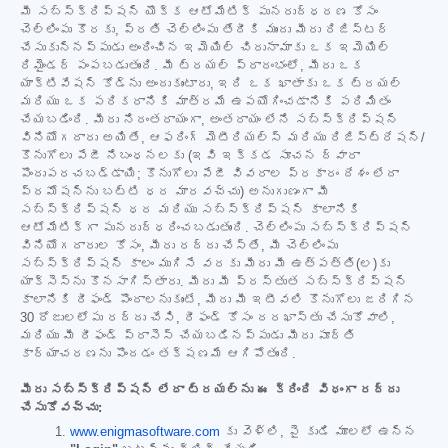
మీ సబ్‌స్క్రిప్షన్ యొక్క ఆటోమేటిక్ పునరుద్ధరణ కోసం
చెల్లింపు కొరకు, ప్రతి చెల్లింపు తేదీకి ముందు మీరు రిజిస్టర్
చేసుకున్నప్పుడు అందించిన ఇమెయిల్ చిరునామాకు ఒక ఇమెయిల్
రిమైండర్ పంపబడుతుంది. మీ ట్రయల్ ప్రారంభంలో, మీరు ఒక
యాక్టివేషన్ కోడ్‌ను అందుకుంటారు, ఇది ఒక ఖాతాకు ఒక ట్రయల్
మరియు ఒక పరికరానికి మాత్రమే ఉపయోగించడానికి పరిమితం
చేయబడింది. మీరు నిరంతరాయంగా, అంతరాయం లేని సబ్‌స్క్రిప్షన్
వినియోగదారు అయితే, ఆఫరింగ్ మెటీరియల్స్ మరియు రిజిస్ట్రేషన్/
కొనుగోలు పేజీ నిబంధనలకు (ఇవి ఇక్కడ సూచన ద్వారా
పొందుపరచబడ్డాయి; కొనుగోలు పేజీ వివరాల ప్రకారం దేశం లేదా
ప్రమోషన్‌ను బట్టి ధర మారవచ్చు) అనుగుణంగా మీ
సబ్‌స్క్రిప్షన్ ధర మరియు సబ్‌స్క్రిప్షన్ కాలానికి
ఆటోమేటిక్‌గా పునరుద్ధరించబడుతుంది. చెల్లింపు సబ్‌స్క్రిప్షన్
వినియోగదారుల కోసం, మీరు రద్దు చేస్తే, మీ చెల్లింపు
సబ్‌స్క్రిప్షన్ కాలం ముగిసే వరకు మీరు మీ ఉత్పత్తి(ల)కు
యాక్సెస్‌ను కొనసాగిస్తారు. మీరు మీ ప్రస్తుత సబ్‌స్క్రిప్షన్
కాలానికి రీఫండ్ పొందాలనుకుంటే, మీరు మీ ఇటీవలి కొనుగోలు జరిగిన
30 రోజులలోపు రద్దు చేసి, రీఫండ్ కోసం దరఖాస్తు చేసుకోవాలి,
మరియు మీ రీఫండ్ ప్రాసెస్ చేయబడినప్పుడు మీరు పూర్తి
కార్యాచరణను పొందడం తక్షణమే ఆగిపోతుంది.
మీరు సబ్‌స్క్రిప్షన్ లేదా ట్రయల్‌ను ఈ క్రింది విధంగా రద్దు
చేసుకోవచ్చు:
www.enigmasoftware.com
కు వెళ్లి, పై కుడి మూలలో ఉన్న