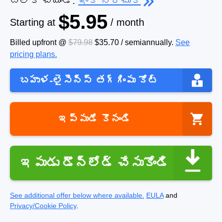
బ్లాక్ చేయండి.
ఇంకా నేర్చుకో
$5.95
Starting at
/ month
Billed upfront @
$79.98
$35.70
/
semiannually
.
See
pricing plans.
బహుళ-లైసెన్స్ తగ్గింపు కోట్
ఇప్పుడే కొనండి
ఇపుడు డౌన్లోడ్ చేసుకోండి
See additional offer below where available.
EULA
and
Privacy/Cookie Policy
.