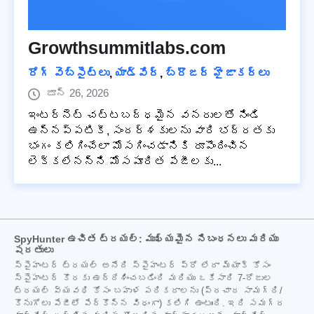
Growthsummitlabs.com
రోగ్ వెబ్‌సైట్‌లు
,
యాడ్వేర్
,
బ్రౌజర్ హైజాకర్లు
జూన్ 26, 2026
ఇంటర్నెట్ చట్టబద్ధమైన వనరులతో నిండి
ఉన్నప్పటికీ, సందర్శకులను వారి భద్రతకు
భంగం కలిగించేలా మోసగించడానికి రూపొందించిన
లెక్కలేనన్ని మోసపూరిత పేజీలకు...
SpyHunter ఉచిత ట్రయల్: ముఖ్యమైన నిబంధనలు మరియు
షరతులు
స్పైహంటర్ ట్రయల్ అనేది స్పైహంటర్ ప్రో లేదా మ్యాక్ కోసం
స్పైహంటర్ కొరకు ఉద్దేశించబడింది మరియు ఒకేసారి 7-రోజుల
ట్రయల్ వ్యవధి కోసం బహుళ పరికరాలను (ప్రచార సామగ్రి/
కొనుగోలు పేజీలో పేర్కొన్న విధంగా) కలిగి ఉంటుంది. ఇది సమగ్ర