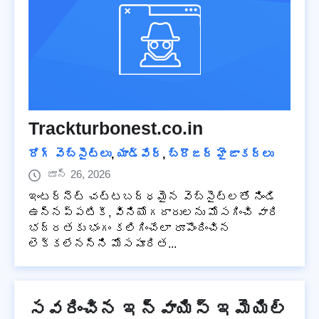
Trackturbonest.co.in
రోగ్ వెబ్‌సైట్‌లు
,
యాడ్వేర్
,
బ్రౌజర్ హైజాకర్లు
జూన్ 26, 2026
ఇంటర్నెట్ చట్టబద్ధమైన వెబ్‌సైట్‌లతో నిండి
ఉన్నప్పటికీ, వినియోగదారులను మోసగించి వారి
భద్రతకు భంగం కలిగించేలా రూపొందించిన
లెక్కలేనన్ని మోసపూరిత...
సవరించిన ఇన్వాయిస్ ఇమెయిల్