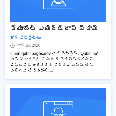
క్యూబిట్ ఎయిర్‌డ్రాప్ స్కామ్
రోగ్ వెబ్‌సైట్‌లు
జూన్ 26, 2026
claim-qubit.pages.dev అనే వెబ్‌సైట్, 'Qubit Inu'
అనే ప్రాజెక్ట్ కోసం ఒక క్రిప్టోకరెన్సీ
గివ్‌అవేకు అధికారిక వేదికగా తనను తాను
పరిచయం చేసుకుంటోంది....