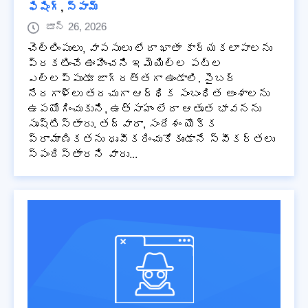
ఫిషింగ్
,
స్పామ్
జూన్ 26, 2026
చెల్లింపులు, వాపసులు లేదా ఖాతా కార్యకలాపాలను
ప్రకటించే ఊహించని ఇమెయిల్‌ల పట్ల
ఎల్లప్పుడూ జాగ్రత్తగా ఉండాలి. సైబర్
నేరగాళ్లు తరచుగా ఆర్థిక సంబంధిత అంశాలను
ఉపయోగించుకుని, ఉత్సాహం లేదా ఆతృత భావనను
సృష్టిస్తారు. తద్వారా, సందేశం యొక్క
ప్రామాణికతను ధృవీకరించుకోకుండానే స్వీకర్తలు
స్పందిస్తారని వారు...