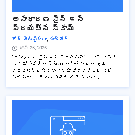
అసాధారణ సైన్-ఇన్
ప్రయత్న స్కామ్
రోగ్ వెబ్‌సైట్‌లు
,
యాడ్వేర్
జూన్ 26, 2026
'అసాధారణ సైన్-ఇన్ ప్రయత్నం' స్కామ్ అనేది
ఒక మోసపూరిత వెబ్-ఆధారిత పథకం. ఇది
చట్టబద్ధమైన భద్రతా హెచ్చరికల వలె
నటిస్తూ, ఒక అఫిలియేట్ లింక్ ద్వారా...