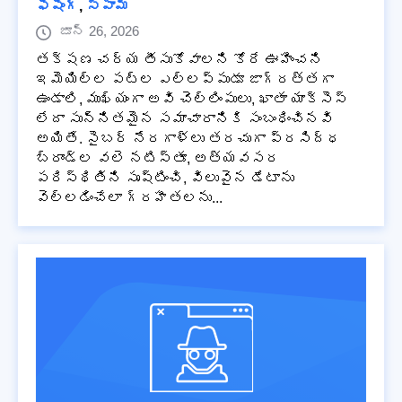
ఫిషింగ్
,
స్పామ్
జూన్ 26, 2026
తక్షణ చర్య తీసుకోవాలని కోరే ఊహించని
ఇమెయిల్‌ల పట్ల ఎల్లప్పుడూ జాగ్రత్తగా
ఉండాలి, ముఖ్యంగా అవి చెల్లింపులు, ఖాతా యాక్సెస్
లేదా సున్నితమైన సమాచారానికి సంబంధించినవి
అయితే. సైబర్ నేరగాళ్లు తరచుగా ప్రసిద్ధ
బ్రాండ్‌ల వలె నటిస్తూ, అత్యవసర
పరిస్థితిని సృష్టించి, విలువైన డేటాను
వెల్లడించేలా గ్రహీతలను...