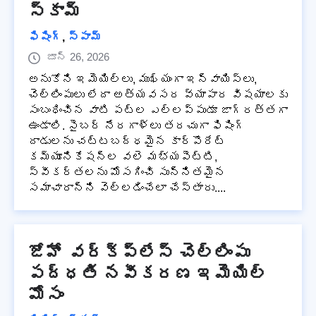
స్కామ్
ఫిషింగ్
,
స్పామ్
జూన్ 26, 2026
అనుకోని ఇమెయిల్‌లు, ముఖ్యంగా ఇన్‌వాయిస్‌లు,
చెల్లింపులు లేదా అత్యవసర వ్యాపార విషయాలకు
సంబంధించిన వాటి పట్ల ఎల్లప్పుడూ జాగ్రత్తగా
ఉండాలి. సైబర్ నేరగాళ్లు తరచుగా ఫిషింగ్
దాడులను చట్టబద్ధమైన కార్పొరేట్
కమ్యూనికేషన్‌ల వలె మభ్యపెట్టి,
స్వీకర్తలను మోసగించి సున్నితమైన
సమాచారాన్ని వెల్లడించేలా చేస్తారు....
జోహో వర్క్‌ప్లేస్ చెల్లింపు
పద్ధతి నవీకరణ ఇమెయిల్
మోసం