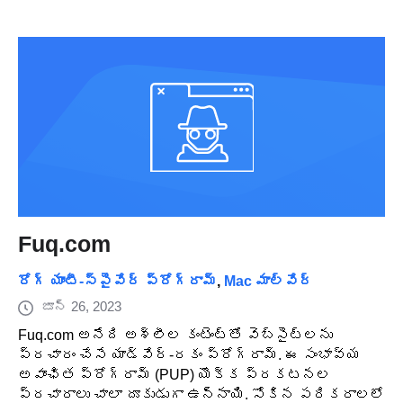
Fuq.com
రోగ్ యాంటీ-స్పైవేర్ ప్రోగ్రామ్
,
Mac మాల్వేర్
జూన్ 26, 2023
Fuq.com అనేది అశ్లీల కంటెంట్‌తో వెబ్‌సైట్‌లను
ప్రచారం చేసే యాడ్‌వేర్-రకం ప్రోగ్రామ్. ఈ సంభావ్య
అవాంఛిత ప్రోగ్రామ్ (PUP) యొక్క ప్రకటనల
ప్రచారాలు చాలా దూకుడుగా ఉన్నాయి. సోకిన పరికరాలలో