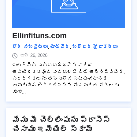
Ellinfituns.com
రోగ్ వెబ్‌సైట్‌లు
,
యాడ్వేర్
,
బ్రౌజర్ హైజాకర్లు
జూన్ 26, 2026
ఇంటర్నెట్ చట్టబద్ధమైన మరియు
ఉపయోగకరమైన వనరులతో నిండి ఉన్నప్పటికీ,
సందర్శకులను తప్పుదోవ పట్టించడానికి
రూపొందించిన లెక్కలేనన్ని మోసపూరిత పేజీలకు
కూడా...
మేము మీ చెల్లింపును ప్రాసెస్
చేసాము ఇమెయిల్ స్కామ్