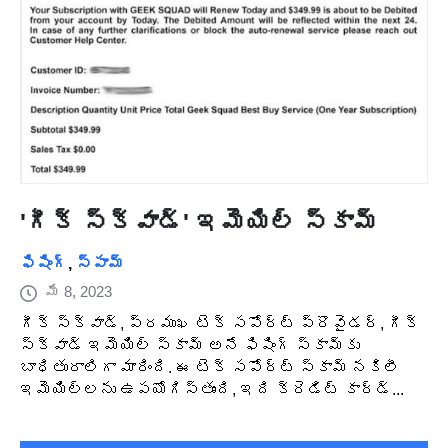
'గీక్ స్క్వాడ్' ఇమెయిల్ స్కామ్
ఫిషింగ్
,
స్పామ్
మే 8, 2023
గీక్ స్క్వాడ్, ప్రముఖ టెక్ సపోర్ట్ ప్రొవైడర్, గీక్
స్క్వాడ్ ఇమెయిల్ స్కామ్ అనే ఫిషింగ్ స్కామ్‌కు
బాధితురాలిగా మారింది. ఈ టెక్ సపోర్ట్ స్కామ్ నకిలీ
ఇమెయిల్‌లను ఉపయోగిస్తుంది, ఇది క్రెడిట్ కార్డ్...