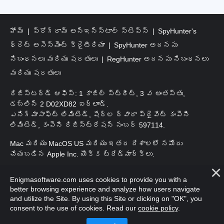
హోమ్
ప్రోగ్రామ్ అన్‌ఇన్‌స్టాల్ స్టెప్స్
SpyHunter's
థ్రెట్ అసెస్‌మెంట్ క్రైటీరియా
SpyHunter అదనపు
నిబంధనలు మరియు షరతులు
RegHunter అదనపు నిబంధనలు
మరియు షరతులు
రిజిస్టర్డ్ ఆఫీస్: 1 కాజిల్ స్ట్రీట్, 3 వ అంతస్తు,
డబ్లిన్ 2 D02XD82 ఐర్లాండ్.
ఎనిగ్మాసాఫ్ట్ లిమిటెడ్, షేర్ల ద్వారా ప్రైవేట్ కంపెనీ
లిమిటెడ్, కంపెనీ రిజిస్ట్రేషన్ నంబర్ 597114.
Mac మరియు MacOS US మరియు ఇతర దేశాలలో నమోదు
చేయబడిన Apple Inc. యొక్క ట్రేడ్‌మార్క్‌లు.
కాపీరైట్ 2016-
2026
. ఎనిగ్మాసాఫ్ట్ లిమిటెడ్. అన్ని హక్కులూ
Enigmasoftware.com uses cookies to provide you with a
ప్రత్యేకించుకోవడమైనది.
better browsing experience and analyze how users navigate
and utilize the Site. By using this Site or clicking on "OK", you
consent to the use of cookies. Read our
cookie policy
.