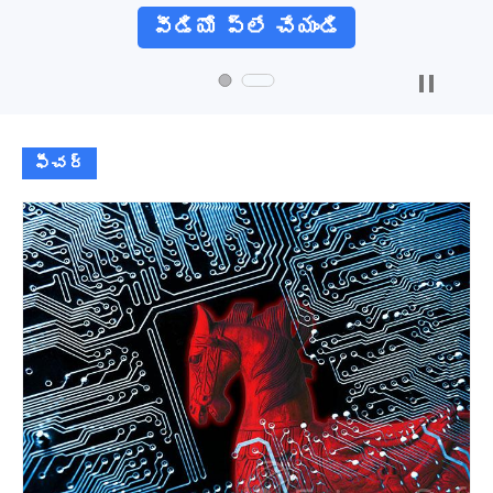
వీడియో ప్లే చేయండి
ఫీచర్