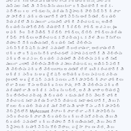
మాల్వేర్ గుర్తింపు మరియు తొలగింపు కార్యాచరణను, మాల్వేర్
ముప్పుల నుండి మీ సిస్టమ్‌ను చురుకుగా రక్షించడానికి అధిక-
పనితీరు గల గార్డులను, మరియు స్పైహంటర్ హెల్ప్‌డెస్క్ ద్వారా
మా సాంకేతిక మద్దతు బృందానికి యాక్సెస్‌ను అందిస్తుంది. ట్రయల్
వ్యవధిలో మీకు ముందుగా ఎటువంటి ఛార్జీ విధించబడదు, అయితే
ట్రయల్‌ను యాక్టివేట్ చేయడానికి క్రెడిట్ కార్డ్ అవసరం. (ఈ
ఆఫర్ కింద ప్రీపెయిడ్ క్రెడిట్ కార్డ్‌లు, డెబిట్ కార్డ్‌లు మరియు
గిఫ్ట్ కార్డ్‌లు ఆమోదించబడకపోవచ్చు.) ఒకవేళ మీరు కొనుగోలు
చేయాలని నిర్ణయించుకుంటే, ట్రయల్ నుండి చెల్లింపు
సబ్‌స్క్రిప్షన్‌కు మారే సమయంలో నిరంతరాయంగా, అంతరాయం లేని
భద్రతా రక్షణను నిర్ధారించడంలో సహాయపడటానికి మీ చెల్లింపు
పద్ధతి అవసరం. ట్రయల్ సమయంలో మీ చెల్లింపు పద్ధతి నుండి
ముందుగా ఎలాంటి చెల్లింపు మొత్తం వసూలు చేయబడదు, అయినప్పటికీ
మీ చెల్లింపు పద్ధతి చెల్లుబాటు అవుతుందో లేదో ధృవీకరించడానికి మీ
ఆర్థిక సంస్థకు ఆథరైజేషన్ అభ్యర్థనలు పంపబడవచ్చు
(అలాంటి ఆథరైజేషన్ సమర్పణలు ఎనిగ్మాసాఫ్ట్ ద్వారా ఛార్జీలు
లేదా ఫీజుల కోసం అభ్యర్థనలు కావు, కానీ మీ చెల్లింపు పద్ధతి
మరియు/లేదా మీ ఆర్థిక సంస్థను బట్టి, అవి మీ ఖాతా లభ్యతపై
ప్రతిబింబించవచ్చు). మీ ట్రయల్ గడువు ముగిసిన వెంటనే ఛార్జీ
విధించబడకుండా మరియు ప్రాసెస్ చేయబడకుండా ఉండటానికి, మీరు 7-
రోజుల ట్రయల్ వ్యవధి ముగిసేలోపు మీ ఖాతా కోసం ఎనిగ్మాసాఫ్ట్
వెబ్‌సైట్‌లోని MyAccount విభాగం ద్వారా లేదా ఎనిగ్మాసాఫ్ట్‌ను
సంప్రదించడం ద్వారా మీ ట్రయల్‌ను రద్దు చేసుకోవచ్చు. మీరు మీ
ట్రయల్ సమయంలో రద్దు చేయాలని నిర్ణయించుకుంటే, మీరు వెంటనే
స్పైహంటర్‌కు యాక్సెస్‌ను కోల్పోతారు. ఏదైనా కారణం చేత, మీరు