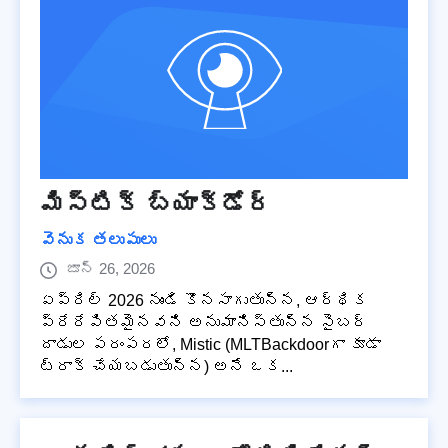
మిస్టిక్ బ్యాక్‌డోర్
వెనుక తలుపులు
జూన్ 26, 2026
ఏప్రిల్ 2026 నుండి కొనసాగుతున్న, ఆర్థిక
ప్రేరేపితమైనవని అనుమానిస్తున్న సైబర్
దాడుల పరంపరలో, Mistic (MLTBackdoorగా కూడా
ట్రాక్ చేయబడుతున్న) అనే ఒక...