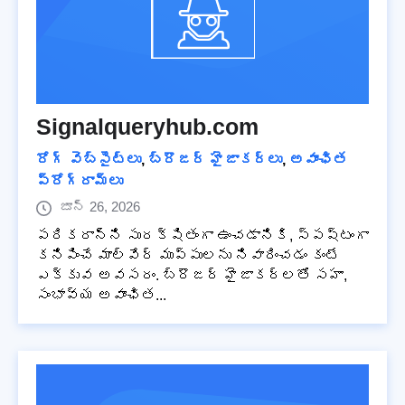
Signalqueryhub.com
రోగ్ వెబ్‌సైట్‌లు
,
బ్రౌజర్ హైజాకర్లు
,
అవాంఛిత
ప్రోగ్రామ్‌లు
జూన్ 26, 2026
పరికరాన్ని సురక్షితంగా ఉంచడానికి, స్పష్టంగా
కనిపించే మాల్వేర్ ముప్పులను నివారించడం కంటే
ఎక్కువ అవసరం. బ్రౌజర్ హైజాకర్లతో సహా,
సంభావ్య అవాంఛిత...