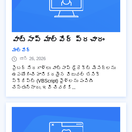
వాట్సాప్ మాల్వేర్ ప్రచారం
మాల్వేర్
జూన్ 26, 2026
సైబర్ నేరగాళ్లు వాట్సాప్ డైరెక్ట్ మెసేజ్‌లను
ఉపయోగించి హానికరమైన విజువల్ బేసిక్
స్క్రిప్ట్ (VBScript) ఫైళ్లను పంపిణీ
చేస్తున్నారు. ఇవి చివరికి...