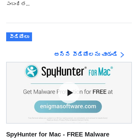
సంబంధిత...
వీడియోలు
అన్ని వీడియోలను చూడండి
SpyHunter for Mac - FREE Malware