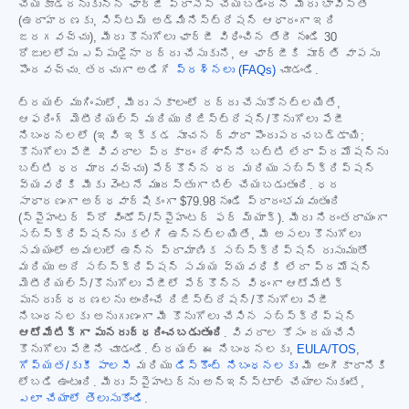
చేయకూడదనుకున్న ఛార్జీ ప్రాసెస్ చేయబడిందని మీరు భావిస్తే
(ఉదాహరణకు, సిస్టమ్ అడ్మినిస్ట్రేషన్ ఆధారంగా ఇది
జరగవచ్చు), మీరు కొనుగోలు ఛార్జీ విధించిన తేదీ నుండి 30
రోజులలోపు ఎప్పుడైనా రద్దు చేసుకుని, ఆ ఛార్జీకి పూర్తి వాపసు
పొందవచ్చు. తరచుగా అడిగే
ప్రశ్నలు (FAQs)
చూడండి.
ట్రయల్ ముగింపులో, మీరు సకాలంలో రద్దు చేసుకోనట్లయితే,
ఆఫరింగ్ మెటీరియల్స్ మరియు రిజిస్ట్రేషన్/కొనుగోలు పేజీ
నిబంధనలలో (ఇవి ఇక్కడ సూచన ద్వారా పొందుపరచబడ్డాయి;
కొనుగోలు పేజీ వివరాల ప్రకారం దేశాన్ని బట్టి లేదా ప్రమోషన్‌ను
బట్టి ధర మారవచ్చు) పేర్కొన్న ధర మరియు సబ్‌స్క్రిప్షన్
వ్యవధికి మీకు వెంటనే ముందస్తుగా బిల్ చేయబడుతుంది. ధర
సాధారణంగా అర్ధవార్షికంగా
$79.98
నుండి ప్రారంభమవుతుంది
(స్పైహంటర్ ప్రో విండోస్/స్పైహంటర్ ఫర్ మ్యాక్). మీరు నిరంతరాయంగా
సబ్‌స్క్రిప్షన్‌ను కలిగి ఉన్నట్లయితే, మీ అసలు కొనుగోలు
సమయంలో అమలులో ఉన్న ప్రామాణిక సబ్‌స్క్రిప్షన్ రుసుముతో
మరియు అదే సబ్‌స్క్రిప్షన్ సమయ వ్యవధికి లేదా ప్రమోషన్
మెటీరియల్స్/కొనుగోలు పేజీలో పేర్కొన్న విధంగా ఆటోమేటిక్
పునరుద్ధరణలను అందించే రిజిస్ట్రేషన్/కొనుగోలు పేజీ
నిబంధనలకు అనుగుణంగా మీ కొనుగోలు చేసిన సబ్‌స్క్రిప్షన్
ఆటోమేటిక్‌గా పునరుద్ధరించబడుతుంది
. వివరాల కోసం దయచేసి
కొనుగోలు పేజీని చూడండి. ట్రయల్ ఈ నిబంధనలకు,
EULA/TOS
,
గోప్యత/కుకీ పాలసీ
మరియు
డిస్కౌంట్ నిబంధనలకు
మీ అంగీకారానికి
లోబడి ఉంటుంది. మీరు స్పైహంటర్‌ను అన్‌ఇన్‌స్టాల్ చేయాలనుకుంటే,
ఎలా చేయాలో తెలుసుకోండి
.