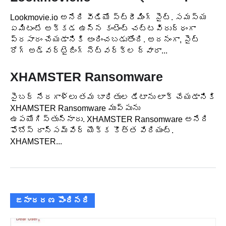
Lookmovie.io అనేది వీడియో స్ట్రీమింగ్ సైట్. సమస్య
ఏమిటంటే అక్కడ ఉన్న కంటెంట్ చట్టవిరుద్ధంగా
ప్రసారం చేయడానికి అందించబడుతోంది. అదనంగా, సైట్
రోగ్ అడ్వర్టైజింగ్ నెట్‌వర్క్‌ల ద్వారా...
XHAMSTER Ransomware
సైబర్ నేరగాళ్లు తమ బాధితుల డేటాను లాక్ చేయడానికి
XHAMSTER Ransomware ముప్పును
ఉపయోగిస్తున్నారు. XHAMSTER Ransomware అనేది
ఫోబోస్ రాన్సమ్‌వేర్ యొక్క కొత్త వేరియంట్.
XHAMSTER...
జనాదరణ పొందినది