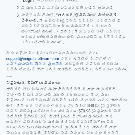
"Login"
బటన్‌ను క్లిక్ చేయండి.
మీ యూజర్‌నేమ్ మరియు పాస్‌వర్డ్‌తో లాగిన్ అవ్వండి.
నావిగేషన్ మెనూలో,
"ఆర్డర్/లైసెన్సులు" విభాగానికి
వెళ్లండి.
మీ ఆర్డర్/లైసెన్స్ పక్కన, వర్తిస్తే మీ
సబ్‌స్క్రిప్షన్‌ను రద్దు చేయడానికి ఒక బటన్
అందుబాటులో ఉంటుంది. గమనిక: మీకు ఒకటి కంటే ఎక్కువ
ఆర్డర్‌లు/ఉత్పత్తులు ఉంటే, మీరు వాటిని ఒక్కొక్కటిగా
రద్దు చేయాల్సి ఉంటుంది.
మీకు ఏవైనా ప్రశ్నలు లేదా సమస్యలు ఉంటే, మీరు
support@enigmasoftware.com
వద్ద ఇమెయిల్ ద్వారా లేదా
ఎనిగ్మాసాఫ్ట్ యొక్క మైఅకౌంట్
వెబ్‌సైట్‌లో సపోర్ట్ టికెట్‌ను
ఓపెన్ చేయడం ద్వారా ఎనిగ్మాసాఫ్ట్ సపోర్ట్‌ను సంప్రదించవచ్చు.
-----
స్పైహంటర్ కొనుగోలు వివరాలు
మాల్‌వేర్ తొలగింపు మరియు మా హెల్ప్‌డెస్క్ ద్వారా మా సపోర్ట్
విభాగానికి యాక్సెస్ వంటి పూర్తి కార్యాచరణ కోసం, మీరు
స్పైహంటర్‌కు తక్షణమే సబ్‌స్క్రయిబ్ చేసుకునే ఎంపిక కూడా మీకు
ఉంది. దీని ధర సాధారణంగా అర్ధవార్షికంగా
$49.98
(స్పైహంటర్
బేసిక్ విండోస్) మరియు అర్ధవార్షికంగా
$79.98
(స్పైహంటర్ ప్రో
విండోస్/స్పైహంటర్ ఫర్ మ్యాక్) నుండి ప్రారంభమవుతుంది. ఇది
ఆఫరింగ్ మెటీరియల్స్ మరియు రిజిస్ట్రేషన్/కొనుగోలు పేజీ
నిబంధనలకు అనుగుణంగా ఉంటుంది (ఇవి ఇక్కడ సూచన ద్వారా
పొందుపరచబడ్డాయి; కొనుగోలు పేజీ వివరాల ప్రకారం దేశాన్ని