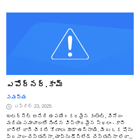
ఎపోర్నర్.కామ్
సమస్య
ఏప్రిల్ 23, 2025
ఇంటర్నెట్ అనేది ఉపయోగకరమైన కంటెంట్, వినోదం
మరియు సమాచారంతో నిండిన విస్తారమైన స్థలం - కానీ
దానిలో దాని చీకటి కోణాలు కూడా ఉన్నాయి. మీరు ఒక షోను
ప్రసారం చేస్తున్నా, యాప్‌ను డౌన్‌లోడ్ చేస్తున్నా లేదా...