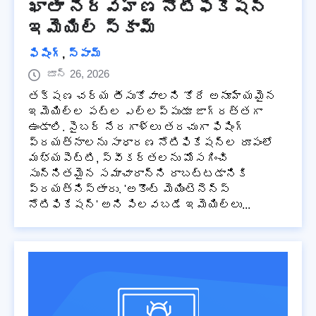
ఖాతా నిర్వహణ నోటిఫికేషన్
ఇమెయిల్ స్కామ్
ఫిషింగ్
,
స్పామ్
జూన్ 26, 2026
తక్షణ చర్య తీసుకోవాలని కోరే అనూహ్యమైన
ఇమెయిల్‌ల పట్ల ఎల్లప్పుడూ జాగ్రత్తగా
ఉండాలి. సైబర్ నేరగాళ్లు తరచుగా ఫిషింగ్
ప్రయత్నాలను సాధారణ నోటిఫికేషన్‌ల రూపంలో
మభ్యపెట్టి, స్వీకర్తలను మోసగించి
సున్నితమైన సమాచారాన్ని రాబట్టడానికి
ప్రయత్నిస్తారు. 'అకౌంట్ మెయింటెనెన్స్
నోటిఫికేషన్' అని పిలవబడే ఇమెయిల్‌లు...