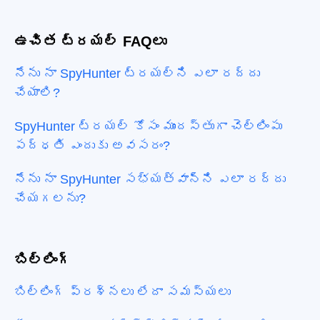
ఉచిత ట్రయల్ FAQలు
నేను నా SpyHunter ట్రయల్‌ని ఎలా రద్దు
చేయాలి?
SpyHunter ట్రయల్ కోసం ముందస్తుగా చెల్లింపు
పద్ధతి ఎందుకు అవసరం?
నేను నా SpyHunter సభ్యత్వాన్ని ఎలా రద్దు
చేయగలను?
బిల్లింగ్
బిల్లింగ్ ప్రశ్నలు లేదా సమస్యలు