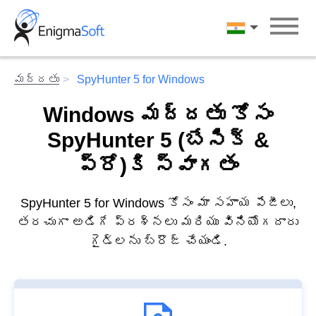
Skip
to
తెలుగు
content
మద్దతు
SpyHunter 5 for Windows
Windows మద్దతు కోసం
SpyHunter 5 (బేసిక్ &
ప్రో)కి స్వాగతం
SpyHunter 5 for Windows కోసం మా సహాయ పేజీలు,
తరచుగా అడిగే ప్రశ్నలు మరియు వినియోగదారు
గైడ్‌లను బ్రౌజ్ చేయండి.