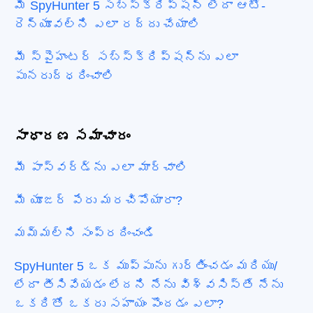
మీ SpyHunter 5 సబ్‌స్క్రిప్షన్ లేదా ఆటో-
రెన్యూవల్‌ని ఎలా రద్దు చేయాలి
మీ స్పైహంటర్ సబ్‌స్క్రిప్షన్‌ను ఎలా
పునరుద్ధరించాలి
సాధారణ సమాచారం
మీ పాస్‌వర్డ్‌ను ఎలా మార్చాలి
మీ యూజర్ పేరు మరచిపోయారా?
మమ్మల్ని సంప్రదించండి
SpyHunter 5 ఒక ముప్పును గుర్తించడం మరియు/
లేదా తీసివేయడం లేదని నేను విశ్వసిస్తే నేను
ఒకరితో ఒకరు సహాయం పొందడం ఎలా?