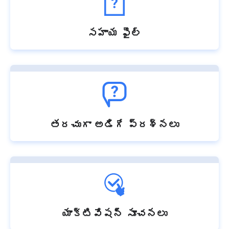
సహాయ ఫైల్
తరచుగా అడిగే ప్రశ్నలు
యాక్టివేషన్ సూచనలు