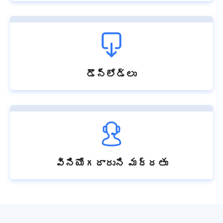
డౌన్‌లోడ్‌లు
వినియోగదారుని మద్దతు