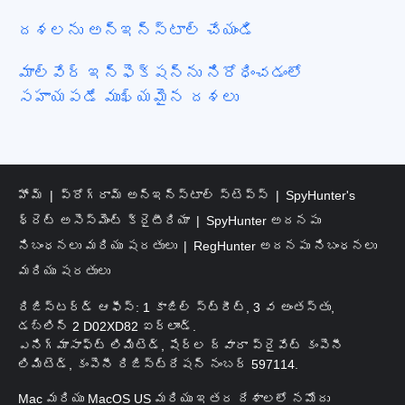
దశలను అన్‌ఇన్‌స్టాల్ చేయండి
మాల్వేర్ ఇన్ఫెక్షన్‌ను నిరోధించడంలో
సహాయపడే ముఖ్యమైన దశలు
హోమ్
ప్రోగ్రామ్ అన్‌ఇన్‌స్టాల్ స్టెప్స్
SpyHunter's
థ్రెట్ అసెస్‌మెంట్ క్రైటీరియా
SpyHunter అదనపు
నిబంధనలు మరియు షరతులు
RegHunter అదనపు నిబంధనలు
మరియు షరతులు
రిజిస్టర్డ్ ఆఫీస్: 1 కాజిల్ స్ట్రీట్, 3 వ అంతస్తు,
డబ్లిన్ 2 D02XD82 ఐర్లాండ్.
ఎనిగ్మాసాఫ్ట్ లిమిటెడ్, షేర్ల ద్వారా ప్రైవేట్ కంపెనీ
లిమిటెడ్, కంపెనీ రిజిస్ట్రేషన్ నంబర్ 597114.
Mac మరియు MacOS US మరియు ఇతర దేశాలలో నమోదు