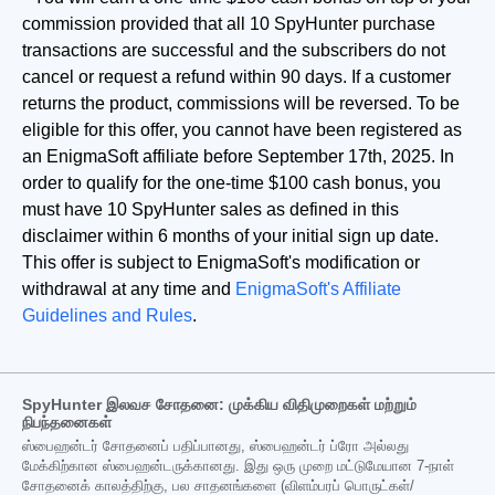
commission provided that all 10 SpyHunter purchase
transactions are successful and the subscribers do not
cancel or request a refund within 90 days. If a customer
returns the product, commissions will be reversed. To be
eligible for this offer, you cannot have been registered as
an EnigmaSoft affiliate before September 17th, 2025. In
order to qualify for the one-time $100 cash bonus, you
must have 10 SpyHunter sales as defined in this
disclaimer within 6 months of your initial sign up date.
This offer is subject to EnigmaSoft's modification or
withdrawal at any time and
EnigmaSoft's Affiliate
Guidelines and Rules
.
SpyHunter இலவச சோதனை: முக்கிய விதிமுறைகள் மற்றும்
நிபந்தனைகள்
ஸ்பைஹன்டர் சோதனைப் பதிப்பானது, ஸ்பைஹன்டர் ப்ரோ அல்லது
மேக்கிற்கான ஸ்பைஹன்டருக்கானது. இது ஒரு முறை மட்டுமேயான 7-நாள்
சோதனைக் காலத்திற்கு, பல சாதனங்களை (விளம்பரப் பொருட்கள்/