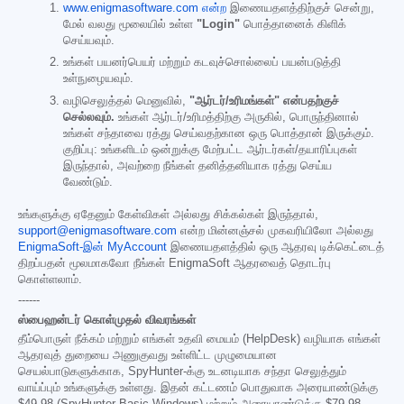
www.enigmasoftware.com என்ற
இணையதளத்திற்குச் சென்று,
மேல் வலது மூலையில் உள்ள
"Login"
பொத்தானைக் கிளிக்
செய்யவும்.
உங்கள் பயனர்பெயர் மற்றும் கடவுச்சொல்லைப் பயன்படுத்தி
உள்நுழையவும்.
வழிசெலுத்தல் மெனுவில்,
"ஆர்டர்/உரிமங்கள்" என்பதற்குச்
செல்லவும்.
உங்கள் ஆர்டர்/உரிமத்திற்கு அருகில், பொருந்தினால்
உங்கள் சந்தாவை ரத்து செய்வதற்கான ஒரு பொத்தான் இருக்கும்.
குறிப்பு: உங்களிடம் ஒன்றுக்கு மேற்பட்ட ஆர்டர்கள்/தயாரிப்புகள்
இருந்தால், அவற்றை நீங்கள் தனித்தனியாக ரத்து செய்ய
வேண்டும்.
உங்களுக்கு ஏதேனும் கேள்விகள் அல்லது சிக்கல்கள் இருந்தால்,
support@enigmasoftware.com
என்ற மின்னஞ்சல் முகவரியிலோ அல்லது
EnigmaSoft-இன் MyAccount
இணையதளத்தில் ஒரு ஆதரவு டிக்கெட்டைத்
திறப்பதன் மூலமாகவோ நீங்கள் EnigmaSoft ஆதரவைத் தொடர்பு
கொள்ளலாம்.
------
ஸ்பைஹன்டர் கொள்முதல் விவரங்கள்
தீம்பொருள் நீக்கம் மற்றும் எங்கள் உதவி மையம் (HelpDesk) வழியாக எங்கள்
ஆதரவுத் துறையை அணுகுவது உள்ளிட்ட முழுமையான
செயல்பாடுகளுக்காக, SpyHunter-க்கு உடனடியாக சந்தா செலுத்தும்
வாய்ப்பும் உங்களுக்கு உள்ளது. இதன் கட்டணம் பொதுவாக அரையாண்டுக்கு
$49.98
(SpyHunter Basic Windows) மற்றும் அரையாண்டுக்கு
$79.98