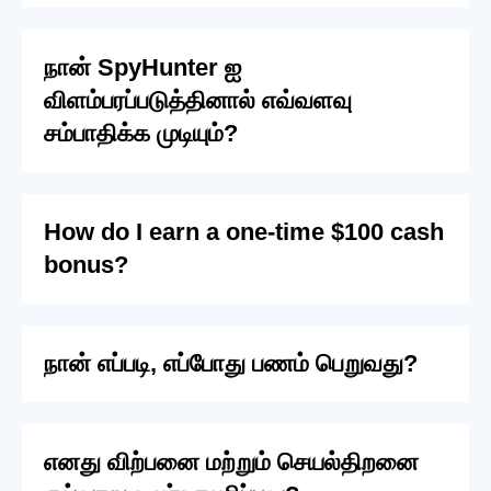
நான் SpyHunter ஐ
விளம்பரப்படுத்தினால் எவ்வளவு
சம்பாதிக்க முடியும்?
How do I earn a one-time $100 cash
bonus?
நான் எப்படி, எப்போது பணம் பெறுவது?
எனது விற்பனை மற்றும் செயல்திறனை