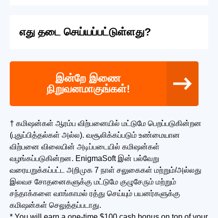
எது தடை செய்யப்பட்டுள்ளது?
இன்றே இணை
நிறுவனமாகுங்கள்!
† கமிஷன்கள் ஆரம்ப விற்பனையில் மட்டுமே பெறப்படுகின்றன
(புதுப்பித்தல்கள் அல்ல). வசூலிக்கப்படும் உண்மையான
விற்பனை விலையின் அடிப்படையில் கமிஷன்கள்
வழங்கப்படுகின்றன. EnigmaSoft இன் பல்வேறு
வரையறுக்கப்பட்ட அறிமுக 7 நாள் சலுகைகள் மற்றும்/அல்லது
இலவச சோதனைகளுக்கு மட்டுமே குழுசேரும் மற்றும்
சந்தாக்களை வாங்காமல் ரத்து செய்யும் பயனர்களுக்கு
கமிஷன்கள் செலுத்தப்படாது.
* You will earn a one-time $100 cash bonus on top of your