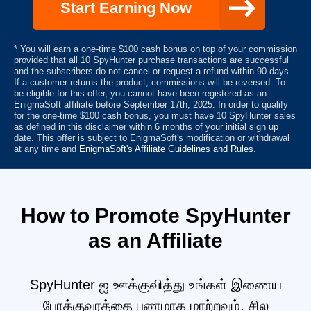
Start Earning Now
* You will earn a one-time $100 cash bonus on top of your commission
provided that all 10 SpyHunter purchase transactions are successful
and the subscribers do not cancel or request a refund within 90 days.
If a customer returns the product, commissions will be reversed. To
be eligible for this offer, you cannot have been registered as an
EnigmaSoft affiliate before September 17th, 2025. In order to qualify
for the one-time $100 cash bonus, you must have 10 SpyHunter sales
as defined in this disclaimer within 6 months of your initial sign up
date. This offer is subject to EnigmaSoft's modification or withdrawal
at any time and
EnigmaSoft's Affiliate Guidelines and Rules
.
How to Promote SpyHunter
as an Affiliate
SpyHunter ஐ ஊக்குவித்து உங்கள் இணைய
போக்குவரத்தை பணமாக மாற்றவும். சில