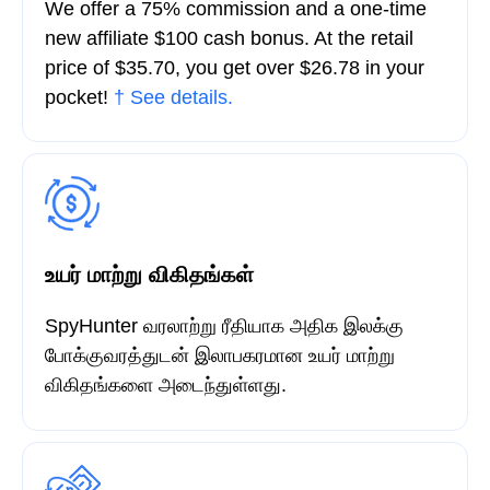
We offer a 75% commission and a one-time
new affiliate $100 cash bonus. At the retail
price of
$35.70
, you get over
$26.78
in your
pocket!
† See details.
உயர் மாற்று விகிதங்கள்
SpyHunter வரலாற்று ரீதியாக அதிக இலக்கு
போக்குவரத்துடன் இலாபகரமான உயர் மாற்று
விகிதங்களை அடைந்துள்ளது.