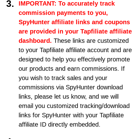
IMPORTANT: To accurately track
commission payments to you,
SpyHunter affiliate links and coupons
are provided in your Tapfiliate affiliate
dashboard.
These links are customized
to your Tapfiliate affiliate account and are
designed to help you effectively promote
our products and earn commissions. If
you wish to track sales and your
commissions via SpyHunter download
links, please let us know, and we will
email you customized tracking/download
links for SpyHunter with your Tapfiliate
affiliate ID directly embedded.