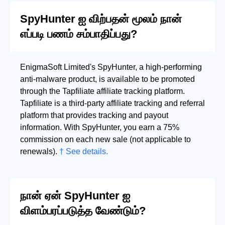
SpyHunter ஐ விற்பதன் மூலம் நான்
எப்படி பணம் சம்பாதிப்பது?
EnigmaSoft Limited's SpyHunter, a high-performing
anti-malware product, is available to be promoted
through the Tapfiliate affiliate tracking platform.
Tapfiliate is a third-party affiliate tracking and referral
platform that provides tracking and payout
information. With SpyHunter, you earn a 75%
commission on each new sale (not applicable to
renewals).
† See details.
நான் ஏன் SpyHunter ஐ
விளம்பரப்படுத்த வேண்டும்?