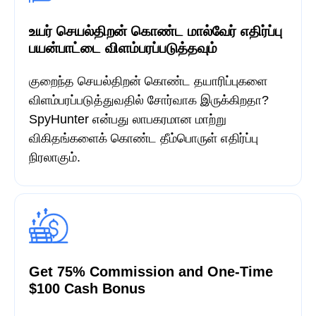
உயர் செயல்திறன் கொண்ட மால்வேர் எதிர்ப்பு
பயன்பாட்டை விளம்பரப்படுத்தவும்
குறைந்த செயல்திறன் கொண்ட தயாரிப்புகளை
விளம்பரப்படுத்துவதில் சோர்வாக இருக்கிறதா?
SpyHunter என்பது லாபகரமான மாற்று
விகிதங்களைக் கொண்ட தீம்பொருள் எதிர்ப்பு
நிரலாகும்.
Get 75% Commission and One-Time
$100 Cash Bonus