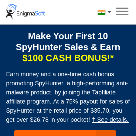
Skip
to
தமிழ்
content
Make Your First 10
SpyHunter Sales & Earn
$100 CASH BONUS!*
Earn money and a one-time cash bonus
promoting SpyHunter, a high-performing anti-
malware product, by joining the Tapfiliate
affiliate program. At a 75% payout for sales of
SpyHunter at the retail price of
$35.70
, you
get over
$26.78
in your pocket!
† See details.