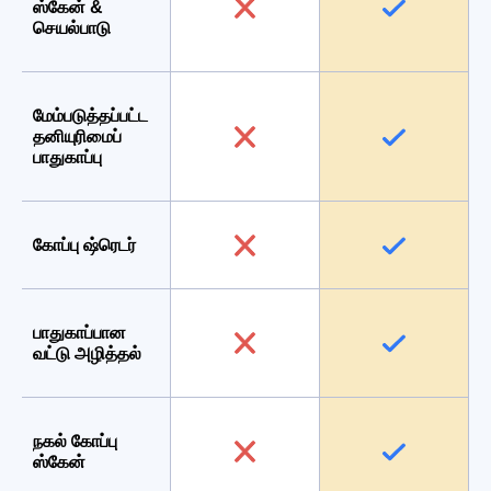
ஸ்கேன் &
செயல்பாடு
மேம்படுத்தப்பட்ட
தனியுரிமைப்
பாதுகாப்பு
கோப்பு ஷ்ரெடர்
பாதுகாப்பான
வட்டு அழித்தல்
நகல் கோப்பு
ஸ்கேன்