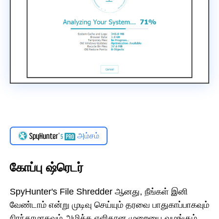
அம்சம்
கோப்பு ஷ்ரெடர்
SpyHunter's File Shredder ஆனது, நீங்கள் இனி
வேண்டாம் என்று முடிவு செய்யும் தரவை பாதுகாப்பாகவும்
நிரந்தரமாகவும் அழிக்க எளிதான முறையை வழங்கும்