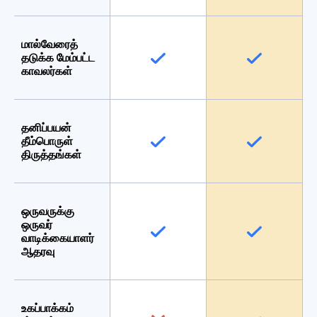
மால்வேரைத்
தடுக்க மேம்பட்ட
காவலர்கள்
தனிப்பயன்
தீம்பொருள்
திருத்தங்கள்
ஒருவருக்கு
ஒருவர்
வாடிக்கையாளர்
ஆதரவு
உகப்பாக்கம்