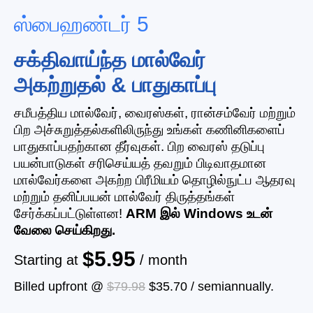
ஸ்பைஹண்டர் 5
சக்திவாய்ந்த மால்வேர்
அகற்றுதல் & பாதுகாப்பு
சமீபத்திய மால்வேர், வைரஸ்கள், ரான்சம்வேர் மற்றும்
பிற அச்சுறுத்தல்களிலிருந்து உங்கள் கணினிகளைப்
பாதுகாப்பதற்கான தீர்வுகள். பிற வைரஸ் தடுப்பு
பயன்பாடுகள் சரிசெய்யத் தவறும் பிடிவாதமான
மால்வேர்களை அகற்ற பிரீமியம் தொழில்நுட்ப ஆதரவு
மற்றும் தனிப்பயன் மால்வேர் திருத்தங்கள்
சேர்க்கப்பட்டுள்ளன!
ARM இல் Windows உடன்
வேலை செய்கிறது.
$5.95
Starting at
/ month
Billed upfront @
$79.98
$35.70
/
semiannually
.