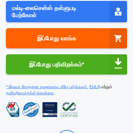
மல்டி-லைசென்ஸ் தள்ளுபடி
மேற்கோள்
இப்போது வாங்க
இப்போது பதிவிறக்கம்*
* இலவச சோதனை சலுகையை கீழே பார்க்கவும்.
EULA
மற்றும்
தனியுரிமை/குக்கீ கொள்கை
.