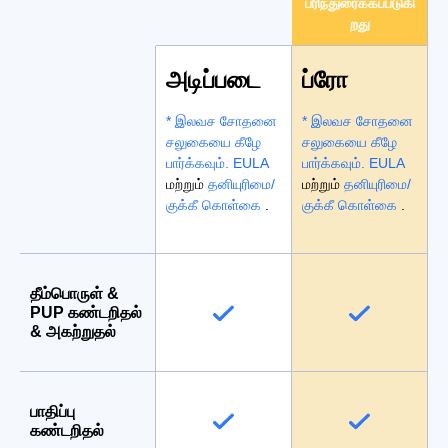
பரிந்துரைக்கப்படுகி
றது
அடிப்படை
ப்ரோ
* இலவச சோதனை
* இலவச சோதனை
சலுகையை கீழே
சலுகையை கீழே
பார்க்கவும்.
EULA
பார்க்கவும்.
EULA
மற்றும்
தனியுரிமை/
மற்றும்
தனியுரிமை/
குக்கீ கொள்கை
.
குக்கீ கொள்கை
.
தீம்பொருள் &
PUP கண்டறிதல்
& அகற்றுதல்
பாதிப்பு
கண்டறிதல்