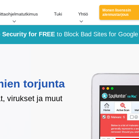
Monen lisenssin
ittaohjelmatutkimus
Tuki
Yhtiö
alennustarjous
 Security for FREE
to Block Bad Sites for Googl
mien torjunta
t, virukset ja muut