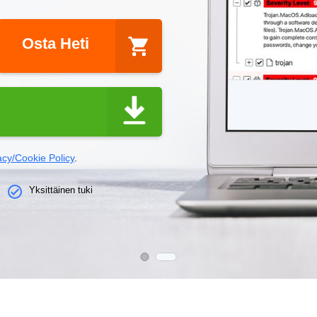
Osta Heti
acy/Cookie Policy
.
Yksittäinen tuki