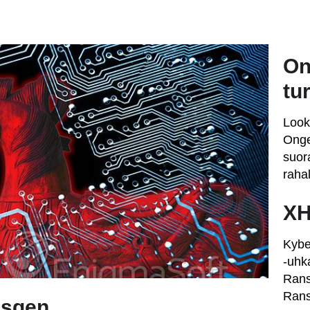
On
tu
Look
Onge
suora
rahal
XH
Kybe
-uhk
Rans
Rans
usgen