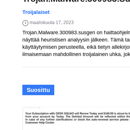
Troijalaiset
maaliskuuta 17, 2023
Trojan.Malware.300983.susgen on haittaohjelmi
näyttää heuristisen analyysin jälkeen. Tämä tar
käyttäytymisen perusteella, eikä tietyn allekirj
ilmaisemaan mahdollinen troijalainen uhka, joka
Suosittu