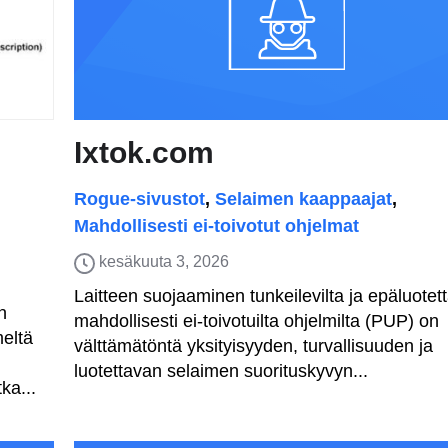
Ixtok.com
Rogue-sivustot
,
Selaimen kaappaajat
,
Mahdollisesti ei-toivotut ohjelmat
kesäkuuta 3, 2026
Laitteen suojaaminen tunkeilevilta ja epäluotett
n
mahdollisesti ei-toivotuilta ohjelmilta (PUP) on
meltä
välttämätöntä yksityisyyden, turvallisuuden ja
luotettavan selaimen suorituskyvyn...
ka...