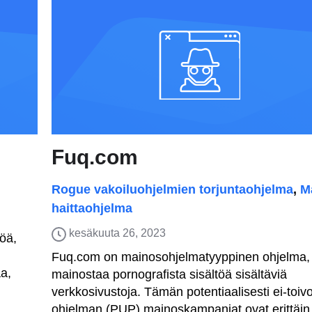
Fuq.com
Rogue vakoiluohjelmien torjuntaohjelma
,
M
haittaohjelma
kesäkuuta 26, 2023
töä,
Fuq.com on mainosohjelmatyyppinen ohjelma,
a,
mainostaa pornografista sisältöä sisältäviä
verkkosivustoja. Tämän potentiaalisesti ei-toiv
ohjelman (PUP) mainoskampanjat ovat erittäin.