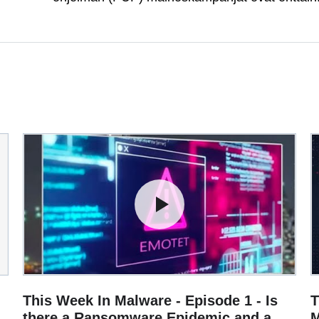
This Week In Malware - Episode 1 - Is
T
there a Ransomware Epidemic and a
M