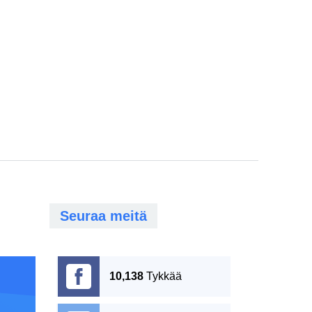
Seuraa meitä
10,138
Tykkää