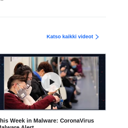
Katso kaikki videot
his Week in Malware: CoronaVirus
alware Alert