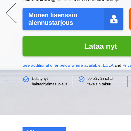
Monen lisenssin
alennustarjous
Lataa nyt
See additional offer below where available.
EULA
and
Priv
Edistynyt
30 päivän rahat
haittaohjelmasuojaus
takaisin takuu