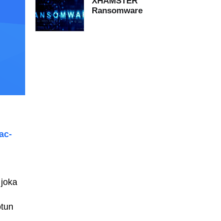
XHAMSTER
Ransomware
ac-
 joka
otun
..