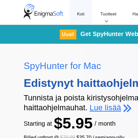
Skip
to
Koti
Tuotteet
Ha
content
Get SpyHunter Web
Uusi!
SpyHunter for Mac
Edistynyt haittaohjel
Tunnista ja poista kiristysohjelma
haittaohjelmauhat.
Lue lisää
$5.95
Starting at
/ month
Billed upfront @
$79.98
$35.70
/
semiannually
.