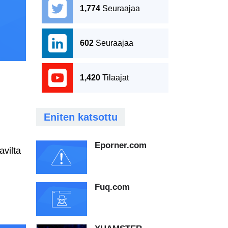
1,774
Seuraajaa
602
Seuraajaa
1,420
Tilaajat
Eniten katsottu
Eporner.com
avilta
Fuq.com