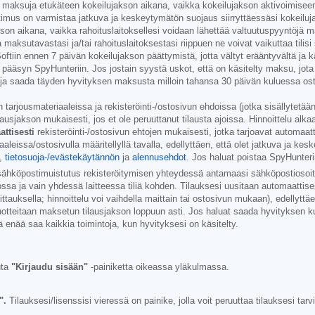
 maksuja etukäteen kokeilujakson aikana, vaikka kokeilujakson aktivoimiseen va
imus on varmistaa jatkuva ja keskeytymätön suojaus siirryttäessäsi kokeiluja
n aikana, vaikka rahoituslaitoksellesi voidaan lähettää valtuutuspyyntöjä m
maksutavastasi ja/tai rahoituslaitoksestasi riippuen ne voivat vaikuttaa tilis
ftiin ennen 7 päivän kokeilujakson päättymistä, jotta vältyt erääntyvältä ja k
 pääsyn SpyHunteriin. Jos jostain syystä uskot, että on käsitelty maksu, jota
on ja saada täyden hyvityksen maksusta milloin tahansa 30 päivän kuluessa o
arjousmateriaaleissa ja rekisteröinti-/ostosivun ehdoissa (jotka sisällytetään t
sjakson mukaisesti, jos et ole peruuttanut tilausta ajoissa. Hinnoittelu alkaa
ttisesti
rekisteröinti-/ostosivun ehtojen mukaisesti, jotka tarjoavat automaa
leissa/ostosivulla määritellyllä tavalla, edellyttäen, että olet jatkuva ja kes
,
tietosuoja-/evästekäytännön
ja
alennusehdot
. Jos haluat poistaa SpyHunter
sähköpostimuistutus rekisteröitymisen yhteydessä antamaasi sähköpostiosoi
ssa ja vain yhdessä laitteessa tiliä kohden. Tilauksesi uusitaan automaattisest
iittauksella; hinnoittelu voi vaihdella maittain tai ostosivun mukaan), edellyt
uotteitaan maksetun tilausjakson loppuun asti. Jos haluat saada hyvityksen ku
enää saa kaikkia toimintoja, kun hyvityksesi on käsitelty.
uta
"Kirjaudu sisään"
-painiketta oikeassa yläkulmassa.
".
Tilauksesi/lisenssisi vieressä on painike, jolla voit peruuttaa tilauksesi tar