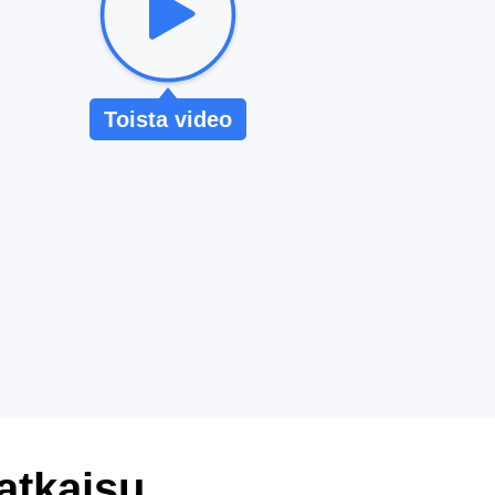
Toista video
ratkaisu