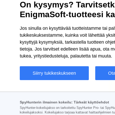
On kysymys? Tarvitset
EnigmaSoft-tuotteesi k
Jos sinulla on kysyttävää tuotteistamme tai pa
tukikeskuksestamme, kuinka voit lähettää yksitt
kysyttyjä kysymyksiä, tarkastella tuotteen ohje
tietoja. Jos tarvitset edelleen lisää apua, ota 
tukea, yritystiedusteluja, palautetta tai muuta.
Siirry tukikeskukseen
Ota
SpyHunterin ilmainen kokeilu: Tärkeät käyttöehdot
SpyHunter-kokeilujakso on tarkoitettu SpyHunter Pro- tai SpyHunte
kokeilujaksoksi. Kokeilujakso tarjoaa kattavat haittaohjelmien 