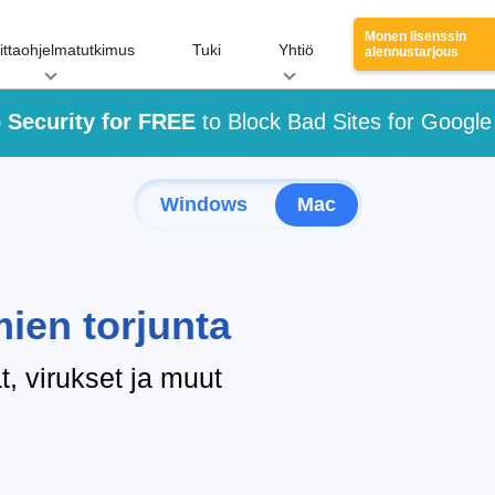
Monen lisenssin
ittaohjelmatutkimus
Tuki
Yhtiö
alennustarjous
 Security for FREE
to Block Bad Sites for Googl
Windows
Mac
mien torjunta
t, virukset ja muut