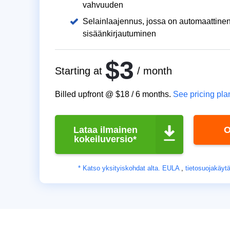
vahvuuden
Selainlaajennus, jossa on automaattinen
sisäänkirjautuminen
$3
Starting at
/ month
Billed upfront @
$18
/
6
months.
See pricing pla
Lataa ilmainen
O
kokeiluversio*
* Katso yksityiskohdat alta.
EULA
,
tietosuojakäyt