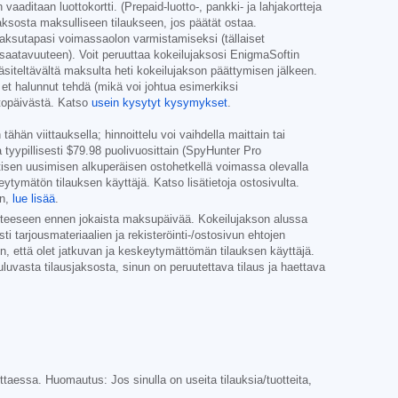
aditaan luottokortti. (Prepaid-luotto-, pankki- ja lahjakortteja
ksosta maksulliseen tilaukseen, jos päätät ostaa.
aksutapasi voimassaolon varmistamiseksi (tällaiset
i saatavuuteen). Voit peruuttaa kokeilujaksosi EnigmaSoftin
äsiteltävältä maksulta heti kokeilujakson päättymisen jälkeen.
 et halunnut tehdä (mikä voi johtua esimerkiksi
stopäivästä. Katso
usein kysytyt kysymykset
.
ähän viittauksella; hinnoittelu voi vaihdella maittain tai
 tyypillisesti
$79.98
puolivuosittain (SpyHunter Pro
ttisen uusimisen alkuperäisen ostohetkellä voimassa olevalla
keytymätön tilauksen käyttäjä. Katso lisätietoja ostosivulta.
in,
lue lisää
.
tteeseen ennen jokaista maksupäivää. Kokeilujakson alussa
i tarjousmateriaalien ja rekisteröinti-/ostosivun ehtojen
täen, että olet jatkuvan ja keskeytymättömän tilauksen käyttäjä.
luvasta tilausjaksosta, sinun on peruutettava tilaus ja haettava
vittaessa. Huomautus: Jos sinulla on useita tilauksia/tuotteita,