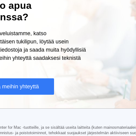
ko apua
anssa?
lveluistamme, katso
äisen tukilipun, löytää usein
tiedostoja ja saada muita hyödyllisiä
meihin yhteyttä saadaksesi teknistä
 meihin yhteyttä
r for Mac -tuotteille, ja se sisältää useita laitteita (kuten mainosmateriaale
tunnistus- ja poistotoiminnot, tehokkaat suojaukset järjestelmän aktiiviseen 