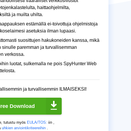
ahdollisesti vaaralliset verkkosivustot
tojenkalastelulta, haittaohjelmilta,
siltä ja muilta uhilta.
appauksen estämällä ei-toivottuja ohjelmistoja
koselaimesi asetuksia ilman lupaasi.
attomasti suosittujen hakukoneiden kanssa, mikä
n sinulle paremman ja turvallisemman
n verkossa.
 joihin luotat, sulkemalla ne pois SpyHunter Web
telosta.
allisemmin ja turvallisemmin ILMAISEKSI!
ree Download
, tutustu myös
EULA/TOS:
iin ,
a
uhkien arviointikriteereihin
.