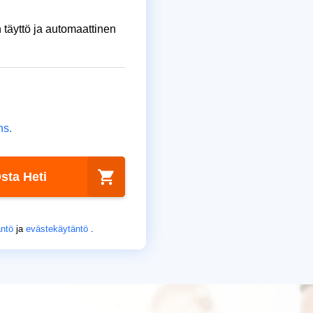
 täyttö ja automaattinen
ns.
sta Heti
äntö
ja
evästekäytäntö
.