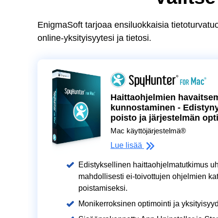
EnigmaSoft tarjoaa ensiluokkaisia tietoturvatuo
online-yksityisyytesi ja tietosi.
Haittaohjelmien havaitse
kunnostaminen - Edistyny
poisto ja järjestelmän opt
Mac käyttöjärjestelmä®
Lue lisää
Edistyksellinen haittaohjelmatutkimus uh
mahdollisesti ei-toivottujen ohjelmien ka
poistamiseksi.
Monikerroksinen optimointi ja yksityisy