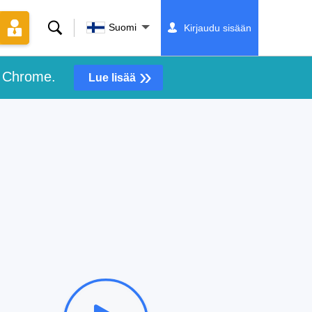
Hae
Suomi
Kirjaudu sisään
»
e Chrome.
Lue lisää