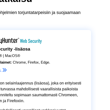
ohjelmien torjuntatarpeisiin ja suojaamaan
urity -lisäosa
® | MacOS®
laimet:
Chrome, Firefox, Edge.
ä
 selainlaajennus (lisäosa), joka on erityisesti
 turvassa mahdollisesti vaarallisista paikoista
unniteltu sopimaan saumattomasti Chromeen,
 ja Firefoxiin.