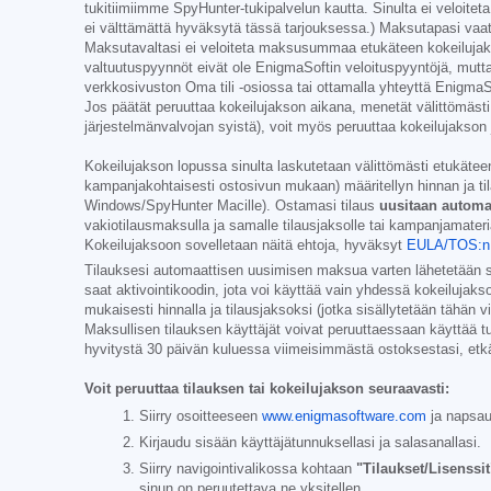
tukitiimiimme SpyHunter-tukipalvelun kautta. Sinulta ei veloiteta
ei välttämättä hyväksytä tässä tarjouksessa.) Maksutapasi vaat
Maksutavaltasi ei veloiteta maksusummaa etukäteen kokeilujakso
valtuutuspyynnöt eivät ole EnigmaSoftin veloituspyyntöjä, mutta 
verkkosivuston Oma tili -osiossa tai ottamalla yhteyttä EnigmaSo
Jos päätät peruuttaa kokeilujakson aikana, menetät välittömästi
järjestelmänvalvojan syistä), voit myös peruuttaa kokeilujaks
Kokeilujakson lopussa sinulta laskutetaan välittömästi etukäteen t
kampanjakohtaisesti ostosivun mukaan) määritellyn hinnan ja tilau
Windows/SpyHunter Macille). Ostamasi tilaus
uusitaan automaa
vakiotilausmaksulla ja samalle tilausjaksolle tai kampanjamateriaa
Kokeilujaksoon sovelletaan näitä ehtoja, hyväksyt
EULA/TOS:n
Tilauksesi automaattisen uusimisen maksua varten lähetetään 
saat aktivointikoodin, jota voi käyttää vain yhdessä kokeilujakso
mukaisesti hinnalla ja tilausjaksoksi (jotka sisällytetään tähän v
Maksullisen tilauksen käyttäjät voivat peruuttaessaan käyttää t
hyvitystä 30 päivän kuluessa viimeisimmästä ostoksestasi, etkä 
Voit peruuttaa tilauksen tai kokeilujakson seuraavasti:
Siirry osoitteeseen
www.enigmasoftware.com
ja napsa
Kirjaudu sisään käyttäjätunnuksellasi ja salasanallasi.
Siirry navigointivalikossa kohtaan
"Tilaukset/Lisenssit
sinun on peruutettava ne yksitellen.