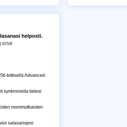
alasanasi helposti.
| iOS®
256-bittisellä Advanced
it synkronoida tietosi
uisten monimutkaisten
vioi salasanojesi