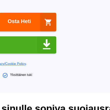
Osta Heti
acy/Cookie Policy
.
Yksittäinen tuki
 sinulle sopiva suojaus