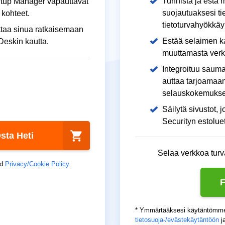
Tunnista ja estä m
rtup Manager vapauttavat
suojautuaksesi tie
t kohteet.
tietoturvahyökkäyk
uttaa sinua ratkaisemaan
Estää selaimen ka
Deskin kautta.
muuttamasta verk
Integroituu saum
auttaa tarjoamaa
selauskokemukse
Säilytä sivustot,
Securityn estoluet
sta Heti
Selaa verkkoa turv
d
Privacy/Cookie Policy
.
F
* Ymmärtääksesi käytäntömme
tietosuoja-/evästekäytäntöön
j