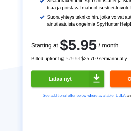
Sisäänrakennettu App Uninstaller ja Sta
tilaa ja poistavat mahdollisesti ei-toivotu
Suora yhteys teknikoihin, jotka voivat a
ainutlaatuisia ongelmia SpyHunter Help
$5.95
Starting at
/ month
Billed upfront @
$79.98
$35.70
/
semiannually
.
Lataa nyt
O
See additional offer below where available.
EULA
an