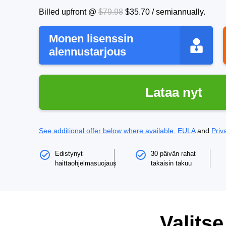
Billed upfront @
$79.98
$35.70
/
semiannually
.
Monen lisenssin
alennustarjous
Lataa nyt
See additional offer below where available.
EULA
and
Priv
Edistynyt
30 päivän rahat
haittaohjelmasuojaus
takaisin takuu
Valitse