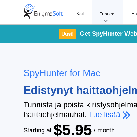
Skip
to
Koti
Tuotteet
Ha
content
Get SpyHunter Web
Uusi!
SpyHunter for Mac
Edistynyt haittaohjel
Tunnista ja poista kiristysohjelma
haittaohjelmauhat.
Lue lisää
$5.95
Starting at
/ month