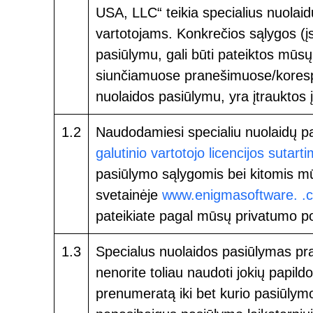
USA, LLC“ teikia specialius nuola
vartotojams. Konkrečios sąlygos (įs
pasiūlymu, gali būti pateiktos mūsų
siunčiamuose pranešimuose/korespo
nuolaidos pasiūlymu, yra įtrauktos į
1.2
Naudodamiesi specialiu nuolaidų pas
galutinio vartotojo licencijos sutarti
pasiūlymo sąlygomis bei kitomis mū
svetainėje
www.enigmasoftware. .
pateikiate pagal mūsų privatumo pol
1.3
Specialus nuolaidos pasiūlymas pra
nenorite toliau naudoti jokių papi
prenumeratą iki bet kurio pasiūlym