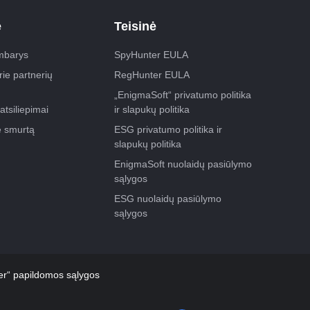
ė
Teisinė
mbarys
SpyHunter EULA
prie partnerių
RegHunter EULA
„EnigmaSoft“ privatumo politika
atsiliepimai
ir slapukų politika
e smurtą
ESG privatumo politika ir
slapukų politika
EnigmaSoft nuolaidų pasiūlymo
sąlygos
ESG nuolaidų pasiūlymo
sąlygos
r“ papildomos sąlygos