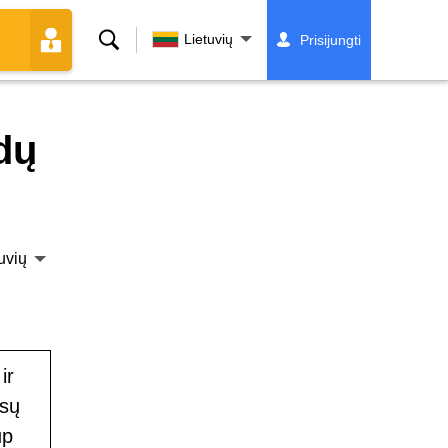
Paieška
Lietuvių
Prisijungti
dų
uvių
ir
ūsų
up