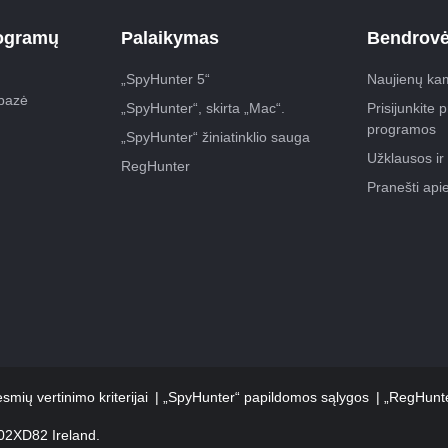
rogramų
Palaikymas
Bendrov
„SpyHunter 5“
Naujienų ka
bazė
„SpyHunter“, skirta „Mac“.
Prisijunkite 
programos
„SpyHunter“ žiniatinklio sauga
Užklausos ir 
RegHunter
Pranešti api
smių vertinimo kriterijai
„SpyHunter“ papildomos sąlygos
„RegHunte
D02XD82 Ireland.