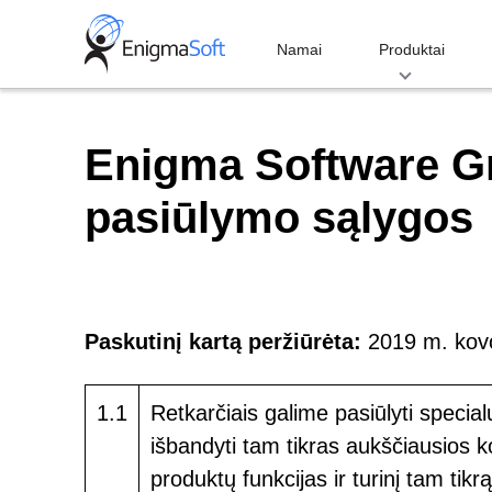
Skip
to
Namai
Produktai
content
Enigma Software G
pasiūlymo sąlygos
Paskutinį kartą peržiūrėta:
2019 m. kov
1.1
Retkarčiais galime pasiūlyti special
išbandyti tam tikras aukščiausios 
produktų funkcijas ir turinį tam ti