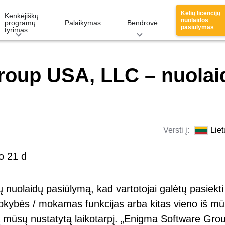
Kelių licencijų
Kenkėjiškų
nuolaidos
programų
Palaikymas
Bendrovė
pasiūlymas
tyrimas
roup USA, LLC – nuolai
Versti į:
Liet
o 21 d
ų nuolaidų pasiūlymą, kad vartotojai galėtų pasiekti 
kokybės / mokamas funkcijas arba kitas vieno iš m
krą mūsų nustatytą laikotarpį. „Enigma Software Gro