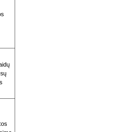
os
aidų
ūsų
s
tos