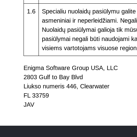
1.6
Specialiu nuolaidų pasiūlymu galite
asmeniniai ir neperleidžiami. Negali
Nuolaidų pasiūlymai galioja tik mūs
pasiūlymai negali būti naudojami kar
visiems vartotojams visuose region
Enigma Software Group USA, LLC
2803 Gulf to Bay Blvd
Liukso numeris 446, Clearwater
FL 33759
JAV