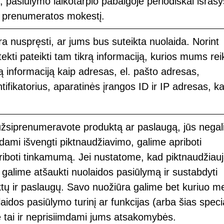
, pasiūlymo laikotarpio pabaigoje periodiškai išraš
prenumeratos mokestį.
a nuspręsti, ar jums bus suteikta nuolaida. Norint
tekti pateikti tam tikrą informaciją, kurios mums rei
ią informaciją kaip adresas, el. pašto adresas,
tifikatorius, aparatinės įrangos ID ir IP adresas, k
užsiprenumeravote produktą ar paslaugą, jūs negal
dami išvengti piktnaudžiavimo, galime apriboti
priboti tinkamumą. Jei nustatome, kad piktnaudžia
galime atšaukti nuolaidos pasiūlymą ir sustabdyti
tų ir paslaugų. Savo nuožiūra galime bet kuriuo m
laidos pasiūlymo turinį ar funkcijas (arba šias speci
 tai ir neprisiimdami jums atsakomybės.