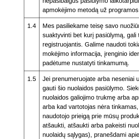
nepasibaigus pasiūlymo laikotarpiui
apmokėjimo metodą už programos 
1.4
Mes pasiliekame teisę savo nuožiūr
suaktyvinti bet kurį pasiūlymą, gali 
registruojantis. Galime naudoti tok
mokėjimo informacija, įrenginio iden
padėtume nustatyti tinkamumą.
1.5
Jei prenumeruojate arba neseniai 
gauti šio nuolaidos pasiūlymo. Siek
nuolaidos galiojimo trukmę arba a
arba kad vartotojas nėra tinkamas, 
naudotojo prieigą prie mūsų produk
atšaukti, atšaukti arba pakeisti nuo
nuolaidų sąlygas), pranešdami apie