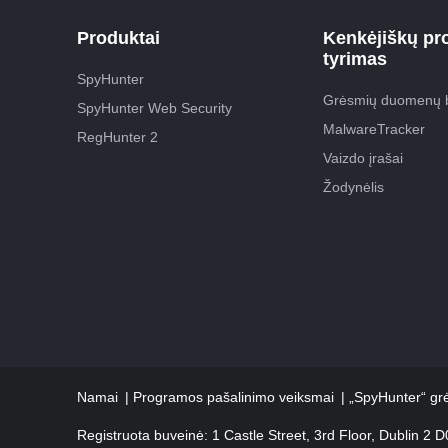
Produktai
Kenkėjiškų p
tyrimas
SpyHunter
Grėsmių duomenų 
SpyHunter Web Security
MalwareTracker
RegHunter 2
Vaizdo įrašai
Žodynėlis
Namai
Programos pašalinimo veiksmai
„SpyHunter“ grė
Registruota buveinė: 1 Castle Street, 3rd Floor, Dublin 2 