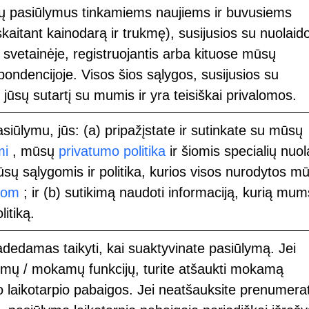
idų pasiūlymus tinkamiems naujiems ir buvusiems
kaitant kainodarą ir trukmę), susijusios su nuolaid
 svetainėje, registruojantis arba kituose mūsų
ndencijoje. Visos šios sąlygos, susijusios su
 jūsų sutartį su mumis ir yra teisiškai privalomos.
iūlymu, jūs: (a) pripažįstate ir sutinkate su mūsų
mi
, mūsų
privatumo politika
ir šiomis specialių nuol
sų sąlygomis ir politika, kurios visos nurodytos m
com
; ir (b) sutikimą naudoti informaciją, kurią mum
itiką.
dedamas taikyti, kai suaktyvinate pasiūlymą. Jei
ldomų / mokamų funkcijų, turite atšaukti mokamą
o laikotarpio pabaigos. Jei neatšauksite prenumera