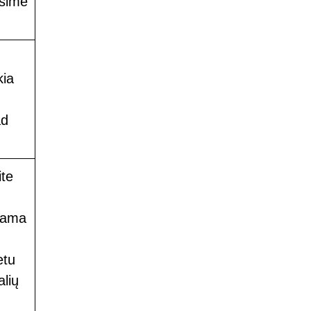
ysime
kia
ad
ite
ujama
etu
alių