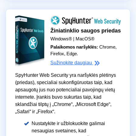
Žiniatinklio saugos priedas
Windows® | MacOS®
Palaikomos naršyklės:
Chrome,
Firefox, Edge.
Sužinokite daugiau
SpyHunter Web Security yra naršyklės plėtinys
(priedas), specialiai sukonfigūruotas taip, kad
apsaugotų jus nuo potencialiai pavojingų vietų
internete. Įrankis buvo sukurtas taip, kad
sklandžiai tilptų į „Chrome“, „Microsoft Edge“,
„Safari“ ir „Firefox“.
Nustatykite ir užblokuokite galimai
nesaugias svetaines, kad