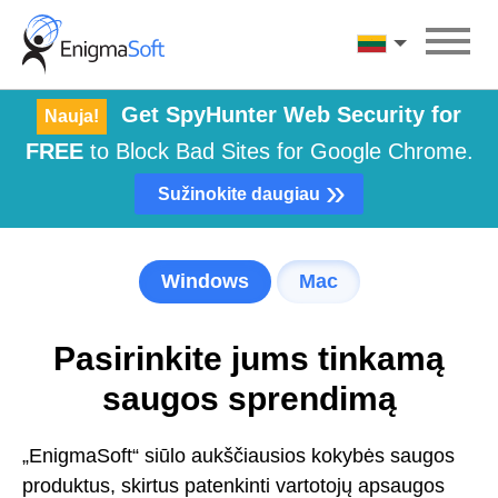
Skip
to
Lietuvių
content
Get SpyHunter Web Security for
Nauja!
FREE
to Block Bad Sites for Google Chrome.
»
Sužinokite daugiau
Windows
Mac
Pasirinkite jums tinkamą
saugos sprendimą
„EnigmaSoft“ siūlo aukščiausios kokybės saugos
produktus, skirtus patenkinti vartotojų apsaugos