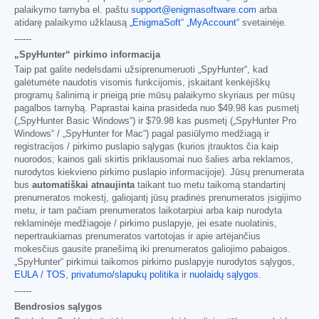
palaikymo tarnyba el. paštu
support@enigmasoftware.com
arba
atidarę palaikymo užklausą
„EnigmaSoft“ „MyAccount“
svetainėje.
------
„SpyHunter“ pirkimo informacija
Taip pat galite nedelsdami užsiprenumeruoti „SpyHunter“, kad
galėtumėte naudotis visomis funkcijomis, įskaitant kenkėjiškų
programų šalinimą ir prieigą prie mūsų palaikymo skyriaus per mūsų
pagalbos tarnybą. Paprastai kaina prasideda nuo
$49.98
kas pusmetį
(„SpyHunter Basic Windows“) ir
$79.98
kas pusmetį („SpyHunter Pro
Windows“ / „SpyHunter for Mac“) pagal pasiūlymo medžiagą ir
registracijos / pirkimo puslapio sąlygas (kurios įtrauktos čia kaip
nuorodos; kainos gali skirtis priklausomai nuo šalies arba reklamos,
nurodytos kiekvieno pirkimo puslapio informacijoje). Jūsų prenumerata
bus
automatiškai atnaujinta
taikant tuo metu taikomą standartinį
prenumeratos mokestį, galiojantį jūsų pradinės prenumeratos įsigijimo
metu, ir tam pačiam prenumeratos laikotarpiui arba kaip nurodyta
reklaminėje medžiagoje / pirkimo puslapyje, jei esate nuolatinis,
nepertraukiamas prenumeratos vartotojas ir apie artėjančius
mokesčius gausite pranešimą iki prenumeratos galiojimo pabaigos.
„SpyHunter“ pirkimui taikomos pirkimo puslapyje nurodytos sąlygos,
EULA / TOS
,
privatumo/slapukų politika
ir
nuolaidų sąlygos
.
------
Bendrosios sąlygos