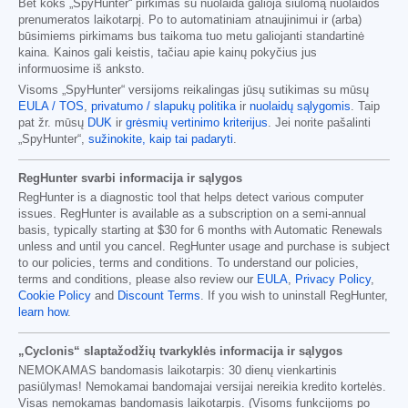
Bet koks „SpyHunter“ pirkimas su nuolaida galioja siūlomą nuolaidos
prenumeratos laikotarpį. Po to automatiniam atnaujinimui ir (arba)
būsimiems pirkimams bus taikoma tuo metu galiojanti standartinė
kaina. Kainos gali keistis, tačiau apie kainų pokyčius jus
informuosime iš anksto.
Visoms „SpyHunter“ versijoms reikalingas jūsų sutikimas su mūsų
EULA / TOS
,
privatumo / slapukų politika
ir
nuolaidų sąlygomis
. Taip
pat žr. mūsų
DUK
ir
grėsmių vertinimo kriterijus
. Jei norite pašalinti
„SpyHunter“,
sužinokite, kaip tai padaryti
.
RegHunter svarbi informacija ir sąlygos
RegHunter is a diagnostic tool that helps detect various computer
issues. RegHunter is available as a subscription on a semi-annual
basis, typically starting at
$30
for
6
months with Automatic Renewals
unless and until you cancel. RegHunter usage and purchase is subject
to our policies, terms and conditions. To understand our policies,
terms and conditions, please also review our
EULA
,
Privacy Policy
,
Cookie Policy
and
Discount Terms
. If you wish to uninstall RegHunter,
learn how
.
„Cyclonis“ slaptažodžių tvarkyklės informacija ir sąlygos
NEMOKAMAS bandomasis laikotarpis: 30 dienų vienkartinis
pasiūlymas! Nemokamai bandomajai versijai nereikia kredito kortelės.
Visas nemokamas bandomasis laikotarpis. (Visoms funkcijoms po