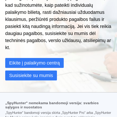
kad sužinotumėte, kaip pateikti individualų
palaikymo bilietą, rasti dažniausiai užduodamus
klausimus, peržiūrėti produkto pagalbos failus ir
pasiekti kitą naudingą informaciją. Jei vis tiek reikia
daugiau pagalbos, susisiekite su mumis dėl
techninės pagalbos, verslo užklausų, atsiliepimų ar
kt.
Eikite į palaikymo centrą
Susisiekite su mumis
„SpyHunter“ nemokama bandomoji versija: svarbios
sąlygos ir nuostatos
„SpyHunter“ bandomoji versija skirta „SpyHunter Pro“ arba „SpyHunter