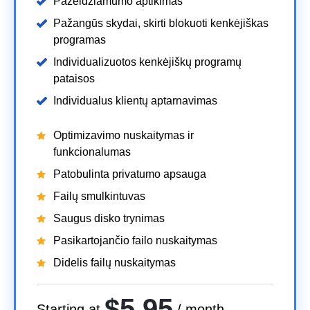
Pažeidžiamumo aptikimas
Pažangūs skydai, skirti blokuoti kenkėjiškas
programas
Individualizuotos kenkėjiškų programų
pataisos
Individualus klientų aptarnavimas
Optimizavimo nuskaitymas ir
funkcionalumas
Patobulinta privatumo apsauga
Failų smulkintuvas
Saugus disko trynimas
Pasikartojančio failo nuskaitymas
Didelis failų nuskaitymas
$5.95
Starting at
/ month