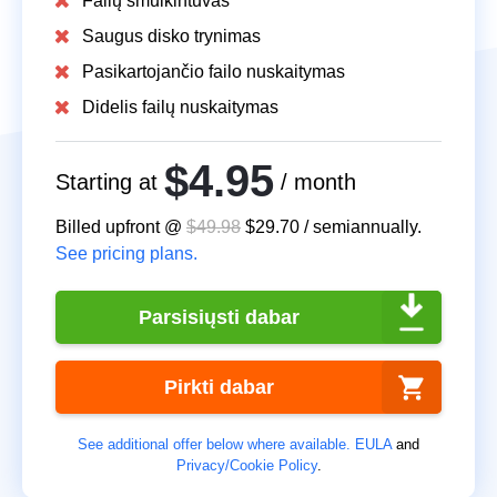
Failų smulkintuvas
Saugus disko trynimas
Pasikartojančio failo nuskaitymas
Didelis failų nuskaitymas
$4.95
Starting at
/ month
Billed upfront @
$49.98
$29.70
/
semiannually
.
See pricing plans.
Parsisiųsti dabar
Pirkti dabar
See additional offer below where available.
EULA
and
Privacy/Cookie Policy
.