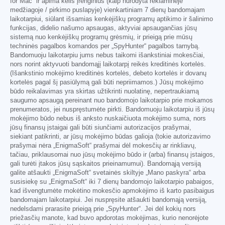
for Mac“ ir apima kelis įrenginius (kaip nurodyta reklaminėje
medžiagoje / pirkimo puslapyje) vienkartiniam 7 dienų bandomajam
laikotarpiui, siūlant išsamias kenkėjiškų programų aptikimo ir šalinimo
funkcijas, didelio našumo apsaugas, aktyviai apsaugančias jūsų
sistemą nuo kenkėjiškų programų grėsmių, ir prieigą prie mūsų
techninės pagalbos komandos per „SpyHunter“ pagalbos tarnybą.
Bandomuoju laikotarpiu jums nebus taikomi išankstiniai mokesčiai,
nors norint aktyvuoti bandomąjį laikotarpį reikės kreditinės kortelės.
(Išankstinio mokėjimo kreditinės kortelės, debeto kortelės ir dovanų
kortelės pagal šį pasiūlymą gali būti nepriimamos.) Jūsų mokėjimo
būdo reikalavimas yra skirtas užtikrinti nuolatinę, nepertraukiamą
saugumo apsaugą pereinant nuo bandomojo laikotarpio prie mokamos
prenumeratos, jei nuspręstumėte pirkti. Bandomuoju laikotarpiu iš jūsų
mokėjimo būdo nebus iš anksto nuskaičiuota mokėjimo suma, nors
jūsų finansų įstaigai gali būti siunčiami autorizacijos prašymai,
siekiant patikrinti, ar jūsų mokėjimo būdas galioja (tokie autorizavimo
prašymai nėra „EnigmaSoft“ prašymai dėl mokesčių ar rinkliavų,
tačiau, priklausomai nuo jūsų mokėjimo būdo ir (arba) finansų įstaigos,
gali turėti įtakos jūsų sąskaitos prieinamumui). Bandomąją versiją
galite atšaukti „EnigmaSoft“ svetainės skiltyje „Mano paskyra“ arba
susisiekę su „EnigmaSoft“ iki 7 dienų bandomojo laikotarpio pabaigos,
kad išvengtumėte mokėtino mokesčio apmokėjimo iš karto pasibaigus
bandomajam laikotarpiui. Jei nuspręsite atšaukti bandomąją versiją,
nedelsdami prarasite prieigą prie „SpyHunter“. Jei dėl kokių nors
priežasčių manote, kad buvo apdorotas mokėjimas, kurio nenorėjote