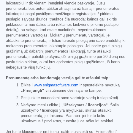
laikotarpiui ir tik vienam įrenginiui vienoje paskyroje. Jūsų
prenumerata bus automatiškai atnaujinta už kainą ir prenumeratos
laikotarpiui pagal pasiūlymo medžiagą ir registracijos / pirkimo
puslapio sąlygas (kurios įtrauktos čia nuoroda; kainos gali skirtis
priklausomai nuo šalies arba reklamos kiekvieno pirkimo puslapio
detalių), su sąlyga, kad esate nuolatinės, nepertraukiamos
prenumeratos vartotojas. Mokamų prenumeratų vartotojai, jei
atšauksite prenumeratą, ir toliau turėsite prieigą prie savo produktų iki
mokamos prenumeratos laikotarpio pabaigos. Jei norite gauti pinigų
grąžinimą už dabartinį prenumeratos laikotarpį, turite atšaukti
prenumeratą ir pateikti prašymą dėl pinigų grąžinimo per 30 dienų nuo
paskutinio pirkimo, o kai bus apdorotas pinigų grąžinimas, iš karto
nebegausite visų funkcijų.
Prenumeratą arba bandomąją versiją galite atšaukti taip:
Eikite į
www.enigmasoftware.com
ir spustelėkite mygtuką
„Prisijungti“
viršutiniame dešiniajame kampe.
Prisijunkite naudodami savo vartotojo vardą ir slaptažodį.
Naršymo meniu eikite į
„Užsakymas / licencijos“.
Šalia
užsakymo / licencijos yra mygtukas, skirtas atšaukti
prenumeratą, jei taikoma. Pastaba: jei turite kelis
užsakymus / produktus, turėsite juos atšaukti atskirai.
Jei turite klausimų ar problemų, galite susisiekti su „EnigmaSoft“