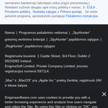
nemokamo bandomojo laikotarpio reikia įsigyti prenumeratą.)
Norėdami sužinoti daugiau apie mūsų politiką ir kainas, žr.
EULA
,
Privatumo politiką
,
Nuolaidų sąlygas
ir
Pirkimo puslapį
. Jei norite
pašalinti programą, apsilankykite puslapyje
Pašalinimo instrukcijos
.
Namai
Programos pašalinimo veiksmai
„SpyHunter“
grėsmių vertinimo kriterijai
„SpyHunter“ papildomos sąlygos
„RegHunter“ papildomos sąlygos
Registruota buveinė: 1 Castle Street, 3rd Floor, Dublin 2
D02XD82 Ireland.
EnigmaSoft Limited, Private Company Limited, įmonės
registracijos numeris 597114.
„Mac“ ir „MacOS“ yra „Apple Inc.“ prekių ženklai, registruoti JAV
ir kitose šalyse.
Autorių teisės 2016-
2026
. EnigmaSoft Ltd. Visos teisės
Enigmasoftware.com uses cookies to provide you with a
saugomos.
better browsing experience and analyze how users navigate
and utilize the Site. By using this Site or clicking on "OK", you