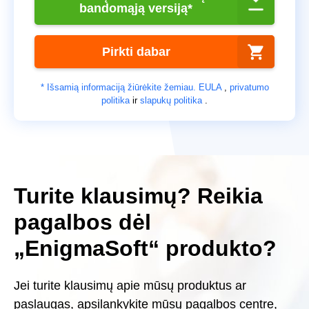
bandomąją versiją*
Pirkti dabar
* Išsamią informaciją žiūrėkite žemiau.
EULA
,
privatumo
politika
ir
slapukų politika
.
Turite klausimų? Reikia
pagalbos dėl
„EnigmaSoft“ produkto?
Jei turite klausimų apie mūsų produktus ar
paslaugas, apsilankykite mūsų pagalbos centre,