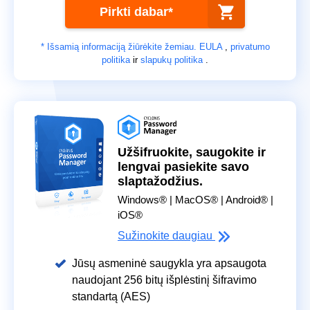
Pirkti dabar*
* Išsamią informaciją žiūrėkite žemiau.
EULA
,
privatumo
politika
ir
slapukų politika
.
Užšifruokite, saugokite ir
lengvai pasiekite savo
slaptažodžius.
Windows® | MacOS® | Android® |
iOS®
Sužinokite daugiau
Jūsų asmeninė saugykla yra apsaugota
naudojant 256 bitų išplėstinį šifravimo
standartą (AES)