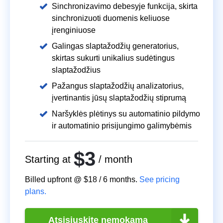
Sinchronizavimo debesyje funkcija, skirta
sinchronizuoti duomenis keliuose
įrenginiuose
Galingas slaptažodžių generatorius,
skirtas sukurti unikalius sudėtingus
slaptažodžius
Pažangus slaptažodžių analizatorius,
įvertinantis jūsų slaptažodžių stiprumą
Naršyklės plėtinys su automatinio pildymo
ir automatinio prisijungimo galimybėmis
$3
Starting at
/ month
Billed upfront @
$18
/
6
months.
See pricing
plans.
Atsisiųskite nemokamą