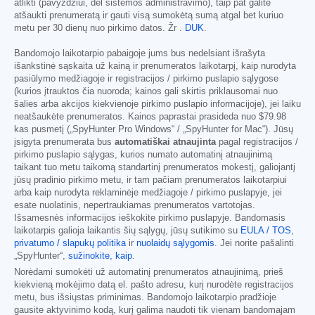
atlikti (pavyzdžiui, dėl sistemos administravimo), taip pat galite
atšaukti prenumeratą ir gauti visą sumokėtą sumą atgal bet kuriuo
metu per 30 dienų nuo pirkimo datos. Žr .
DUK
.
Bandomojo laikotarpio pabaigoje jums bus nedelsiant išrašyta
išankstinė sąskaita už kainą ir prenumeratos laikotarpį, kaip nurodyta
pasiūlymo medžiagoje ir registracijos / pirkimo puslapio sąlygose
(kurios įtrauktos čia nuoroda; kainos gali skirtis priklausomai nuo
šalies arba akcijos kiekvienoje pirkimo puslapio informacijoje), jei laiku
neatšaukėte prenumeratos. Kainos paprastai prasideda nuo
$79.98
kas pusmetį („SpyHunter Pro Windows“ / „SpyHunter for Mac“). Jūsų
įsigyta prenumerata bus
automatiškai atnaujinta
pagal registracijos /
pirkimo puslapio sąlygas, kurios numato automatinį atnaujinimą
taikant tuo metu taikomą standartinį prenumeratos mokestį, galiojantį
jūsų pradinio pirkimo metu, ir tam pačiam prenumeratos laikotarpiui
arba kaip nurodyta reklaminėje medžiagoje / pirkimo puslapyje, jei
esate nuolatinis, nepertraukiamas prenumeratos vartotojas.
Išsamesnės informacijos ieškokite pirkimo puslapyje. Bandomasis
laikotarpis galioja laikantis šių sąlygų, jūsų sutikimo su
EULA / TOS
,
privatumo / slapukų politika
ir
nuolaidų sąlygomis
. Jei norite pašalinti
„SpyHunter“,
sužinokite, kaip
.
Norėdami sumokėti už automatinį prenumeratos atnaujinimą, prieš
kiekvieną mokėjimo datą el. pašto adresu, kurį nurodėte registracijos
metu, bus išsiųstas priminimas. Bandomojo laikotarpio pradžioje
gausite aktyvinimo kodą, kurį galima naudoti tik vienam bandomajam