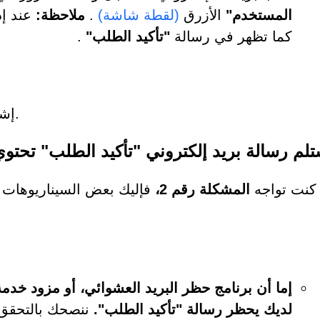
المستخدم"
الأزرق
(لقطة شاشة)
.
ملاحظة:
عند إد
كما تظهر في رسالة
"تأكيد الطلب"
.
سيعرض SpyHunter إشعارًا عند التنشيط الناجح.
تلم رسالة بريد إلكتروني "تأكيد الطلب" تح
 كنت تواجه
المشكلة رقم 2،
فإليك بعض السيناريوهات ال
إما أن برنامج حظر البريد العشوائي، أو مزود خدمة ا
لديك يحظر رسالة "تأكيد الطلب".
ننصحك بالتحقق 