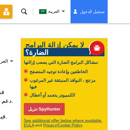
بحث
العربية
تسجيل الدخول
لا يمكن إزالة البرامج
الضارة؟
العرب
مشاكل البرامج الضارة التي يصعب إزالتها:
الخاطفين وإعادة توجيه المتصفح
مزعج ، النوافذ المنبثقة غير المرغوب
فيها
في
الكمبيوتر يتجمد أو أعطال
دعم فني إلى فريق الدعم الفني، يُرجى قراءة المعلومات أدناه بعناية لمساعدتك في حل مشاكل التنشيط.
تنزيل SpyHunter
فيما يلي ثلاث من المشكلات الأكثر شيوعًا التي قد يواجهها العملاء عند التنشيط أو التحديث وطرق حلها.
See additional offer below where available.
EULA
and
Privacy/Cookie Policy
.