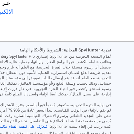
تجربة SpyHunter المجانية: الشروط والأحكام الهامة
تحصيل أي رسوم مسبقة خلال الفترة التجريبية، مع العلم أنه يلزم وجود
تقديم طريقة الدفع لضمان استمرارية الحماية الأمنية دون انقطاع خلا
إدارية، على سبيل المثال)، يمكنك أيضًا الإلغاء واسترداد المبلغ كاملًا في أي وقت خلال 30 يومًا 
في نهاية الفترة التجريبية، ستُفوتر مُقدماً فوراً بالسعر وفترة الا
لم تقم بالإلغاء في الوقت المُناسب. يبدأ السعر عادةً من
$79.98
أمريكياً كل ستة أ
تنص على التجديد التلقائي برسوم الاشتراك القياسية السارية وقت ال
يُرجى مراجعة صفحة الشراء للاطلاع على التفاصيل. تخضع الفترة الت
كنت ترغب في إلغاء تثبيت SpyHunter،
فتعرّف على كيفية القيام بذلك
لسداد رسوم التجديد التلقائي لاشتراكك، سيتم إرسال تذكير عبر البريد