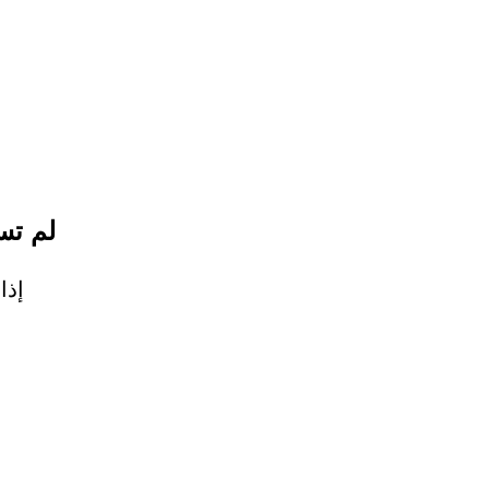
لم تس
إذا