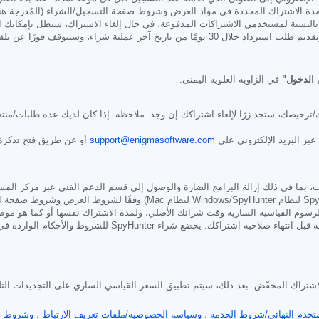
مدة الاشتراك المحددة في مواد العرض وشروط صفحة التسجيل/الشراء (المُدرجة هنا 
نسبة لمستخدمي الاشتراكات المدفوعة، في حال إلغاء الاشتراك، سيظل بإمكانك الو
ًا عن تلقي جميع الميزات عند معالجة طلب الاسترداد.
الدخول"
في الزاوية العلوية اليمنى.
ترخيصك، ستجد زرًا لإلغاء اشتراكك إن وجد. ملاحظة: إذا كان لديك عدة طلبات/منتج
support@enigmasoftware.com
أو عن طريق فتح تذكرة
أمريكيًا كل ستة أشهر (SpyHunter Pro لنظام Windows/SpyHunter
رسوم القياسية السارية وقت شرائك الأصلي، ولمدة الاشتراك نفسها أو كما هو م
ضع شراء SpyHunter للشروط والأحكام الواردة في صفحة الشراء،
خفّض تسري طوال مدة الاشتراك المخفّض. بعد ذلك، سيتم تطبيق السعر القياسي الساري على التجديدا
تخدم النهائي/شروط الخدمة
،
وسياسة الخصوصية/ملفات تعريف الارتباط
،
وشروط ا