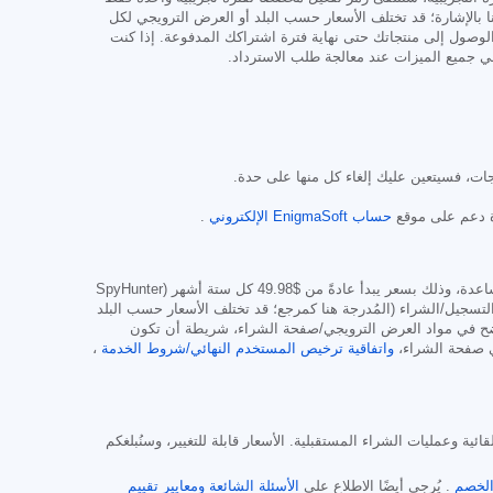
بالإشارة؛ قد تختلف الأسعار حسب البلد أو العرض الترويجي لكل
صول إلى منتجاتك حتى نهاية فترة اشتراكك المدفوعة. إذا كنت
ات، فسيتعين عليك إلغاء كل منها على حدة.
 دعم على موقع
حساب EnigmaSoft الإلكتروني
.
$49.98
كل ستة أشهر (SpyHunter
 لنظام Mac) وفقًا لشروط العرض وشروط صفحة التسجيل/الشراء (المُدرجة هنا كمرجع؛ قد تختلف الأسعار حسب البلد
وضح في مواد العرض الترويجي/صفحة الشراء، شريطة أن تكون
واتفاقية ترخيص المستخدم النهائي/شروط الخدمة
،
ت التلقائية وعمليات الشراء المستقبلية. الأسعار قابلة للتغيير، وسنُبلغكم
لخصم
. يُرجى أيضًا الاطلاع على
الأسئلة الشائعة
ومعايير تقييم