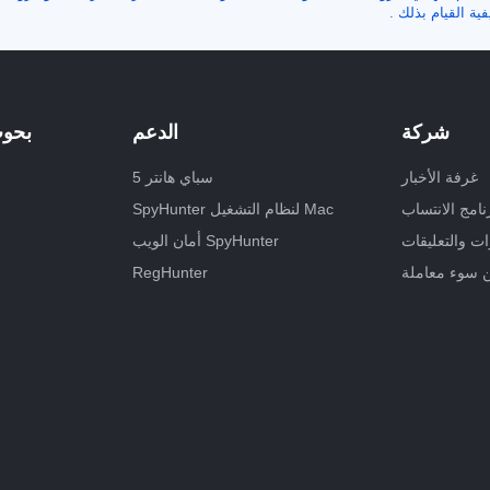
ية القيام بذلك
.
شركة
الدعم
بحوث
غرفة الأخبار
سباي هانتر 5
نامج الانتساب
SpyHunter لنظام التشغيل Mac
ت والتعليقات
أمان الويب SpyHunter
ن سوء معاملة
RegHunter