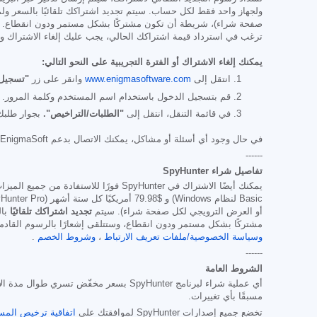
ولجهاز واحد فقط لكل حساب. سيتم تجديد اشتراكك تلقائيًا بالسعر ول
صفحة شراء)، شريطة أن تكون مشتركًا بشكل مستمر ودون انقطاع. بال
ترغب في استرداد قيمة اشتراكك الحالي، يجب عليك إلغاء الاشتراك وتقديم طلب استرداد خلال 30 يومًا من تاريخ آخر عملية شراء، وستتوقف فور
يمكنك إلغاء الاشتراك أو الفترة التجريبية على النحو التالي:
انتقل إلى
www.enigmasoftware.com
وانقر على زر
"تسجيل 
قم بتسجيل الدخول باستخدام اسم المستخدم وكلمة المرور.
في قائمة التنقل، انتقل إلى
"الطلبات/التراخيص".
بجوار طلبك/
في حال وجود أي أسئلة أو مشاكل، يمكنك الاتصال بدعم EnigmaSoft عبر البريد الإلكتروني على
------
تفاصيل شراء SpyHunter
يمكنك أيضًا الاشتراك في SpyHunter فورًا للاستفادة من جميع الميزات، بما في ذلك إزالة البرامج الضارة والوصول إلى قسم الدعم الفني عبر مركز المساعدة، وذلك بسعر يبدأ عادةً من
Basic لنظام Windows) و
$79.98
أو العرض الترويجي لكل صفحة شراء). سيتم
تجديد اشتراكك تلقائيًا
بال
مشتركًا بشكل مستمر ودون انقطاع، وستتلقى إشعارًا بالرسوم القادمة قبل انتهاء صلاحية اشتراكك. يخ
وسياسة الخصوصية/ملفات تعريف الارتباط
،
وشروط الخصم
.
------
الشروط العامة
أي عملية شراء لبرنامج SpyHunter بسعر م
مسبقًا بأي تغييرات.
تخضع جميع إصدارات SpyHunter لموافقتك على
اتفاقية ترخيص المس