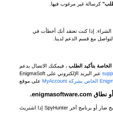
طلب"
كرسالة غير مرغوب فيها.
 الشراء. إذا كنت تعتقد أنك أخطأت في
التواصل مع قسم الدعم لدينا.
الخاصة بتأكيد الطلب
، فيمكنك الاتصال بدعم
supp
EnigmaSoft عبر البريد الإلكتروني على
 بشركة EnigmaSoft
موقع
على
إذا اشتريتَ SpyHunter ولم تتمكن من تشغيل مُثبِّته أو تفعيله، فقد يكون هناك برنامج ضار أو برنامج آخر