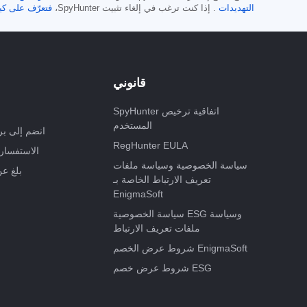
التهديدات
. إذا كنت ترغب في إلغاء تثبيت SpyHunter،
فتعرّف على كيف
قانوني
SpyHunter اتفاقية ترخيص
المستخدم
انضم إلى بر
RegHunter EULA
الاستفسارا
سياسة الخصوصية وسياسة ملفات
بلغ ع
تعريف الارتباط الخاصة بـ
EnigmaSoft
سياسة الخصوصية ESG وسياسة
ملفات تعريف الارتباط
شروط عرض الخصم EnigmaSoft
شروط عرض خصم ESG