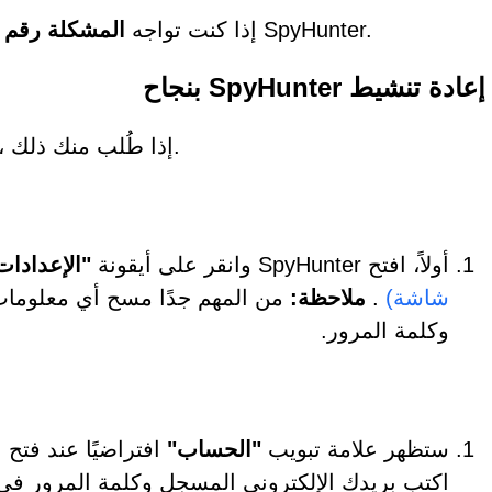
فيرجى اتباع الإرشادات أدناه لإعادة تنشيط SpyHunter.
إذا كنت تواجه
المشكلة رقم 1،
دة تنشيط SpyHunter بنجاح
لا تحتاج إلى إعادة شراء SpyHunter، إذا طُلب منك ذلك.
أولاً، افتح SpyHunter وانقر على أيقونة
"الإعدادات
شاشة)
.
ملاحظة:
من المهم جدًا مسح أي معلومات
وكلمة المرور.
ستظهر علامة تبويب
"الحساب"
افتراضيًا عند فتح 
اكتب بريدك الإلكتروني المسجل وكلمة المرور في 