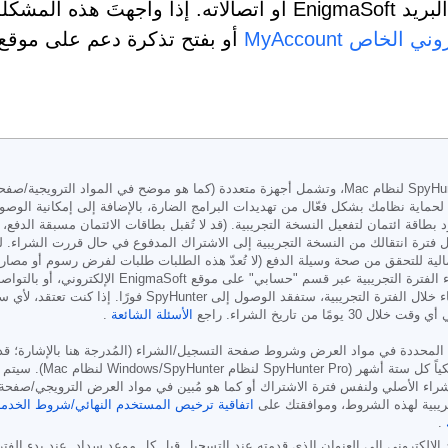
يحجب SpyHunter أو اتصالاته.
إذا واجهتَ هذه المشكلة، يمكنك ال
MyAccount الإلكتروني الخاص
موقع
أو بفتح تذكرة دعم على
 بطاقة ائتمان لتفعيل النسخة التجريبية. (قد لا تُقبل بطاقات الائتمان مسبقة الدف
ل فترة انتقالك من النسخة التجريبية إلى الاشتراك المدفوع في حال قررت الشراء. ل
رسوم تُستحق وتُخصم فور انتهاء الفترة التجريبية. في حال قررت 
من تاريخ الشراء. راجع
الأسئلة الشائعة
.
شتراك المحددة في مواد العرض وشروط صفحة التسجيل/الشراء (المُدرجة هنا بالإشارة؛ 
شهر (SpyHunter Pro لنظام Windows/SpyHunter لنظام Mac). سيتم
شراء الأصلي ولنفس فترة الاشتراك أو كما هو مُبين في مواد العرض الترويجي/صفحة 
جريبية لهذه الشروط، وموافقتك على
اتفاقية ترخيص المستخدم النهائي/شروط الخدمة
.
 الإلكتروني إلى العنوان الذي قدمته عند التسجيل قبل كل موعد سداد. عند بدء الفت