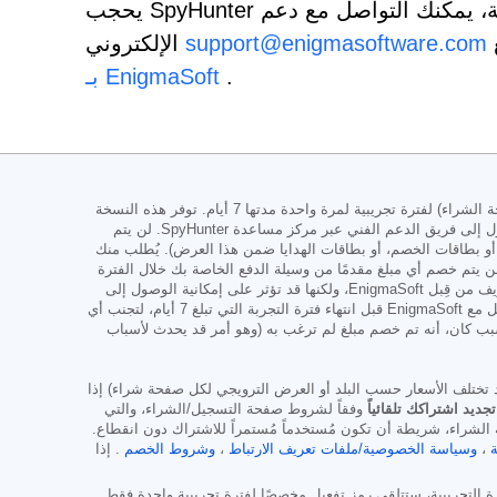
تواصل مع دعم EnigmaSoft عبر البريد
support@enigmasoftware.com
الإلكتروني
.
بـ EnigmaSoft
تُقدّم النسخة التجريبية من SpyHunter إصداري SpyHunter Pro وSpyHunter لنظام Mac، وتشمل أجهزة متعددة (كما هو موضح في المواد الترويجية/صفحة الشراء) لفترة تجريبية لمرة واحدة مدتها 7 أيام. توفر هذه النسخة
وظائف شاملة للكشف عن البرامج الضارة وإزالتها، وحماية عالية الأداء لحماية نظامك بشكل فعّال من تهديدات البرامج الضارة، بالإضافة إلى إمكانية الوصول إلى فريق الدعم الفني عبر مركز مساعدة SpyHunter. لن يتم
ع، أو بطاقات الخصم، أو بطاقات الهدايا ضمن هذا العرض). يُطلب منك
ن يتم خصم أي مبلغ مقدمًا من وسيلة الدفع الخاصة بك خلال الفترة
التجريبية، مع العلم أنه قد يتم إرسال طلبات تفويض إلى مؤسستك المالية للتحقق من صحة وسيلة الدفع (لا تُعدّ هذه الطلبات طلبات لفرض رسوم أو مصاريف من قِبل EnigmaSoft، ولكنها قد تؤثر على إمكانية الوصول إلى
حسابك، وذلك بحسب وسيلة الدفع و/أو مؤسستك المالية). يمكنك إلغاء الفترة التجريبية عبر قسم "حسابي" على موقع EnigmaSoft الإلكتروني، أو بالتواصل مع EnigmaSoft قبل انتهاء فترة التجربة التي تبلغ 7 أيام، لتجنب أي
الإلغاء خلال الفترة التجريبية، ستفقد الوصول إلى SpyHunter فورًا. إذا كنت تعتقد، لأي سبب كان، أنه تم خصم مبلغ لم ترغب به (وهو أمر قد يحدث لأسباب
قد تختلف الأسعار حسب البلد أو العرض الترويجي لكل صفحة شراء) إذا
تجديد اشتراكك تلقائياً
وفقاً لشروط صفحة التسجيل/الشراء، والتي
الشراء، شريطة أن تكون مُستخدماً مُستمراً للاشتراك دون انقطاع.
،
وسياسة الخصوصية/ملفات تعريف الارتباط
،
وشروط الخصم
. إذا
رة التجريبية، ستتلقى رمز تفعيل مخصصًا لفترة تجريبية واحدة فقط