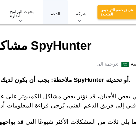
عرض خصم التراخيص
بحوث البرامج
شركة
الدعم
المتعددة
الضارة
مشاكل في تنشيط أو تحديث SpyHunter
ية
ترجمة الى:
ملاحظة: يجب أن يكون لديك اتصال نشط بالإنترنت حتى تتمكن من تنشيط SpyHunter أو تحديثه.
 بعض الأحيان، قد تؤثر بعض مشاكل الكمبيوتر على عم