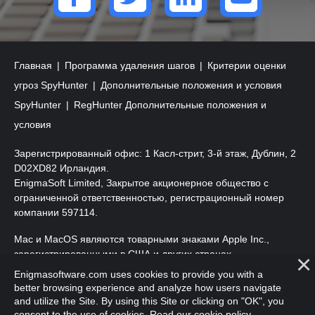
Главная
Программа удаления шагов
Критерии оценки
угроз SpyHunter
Дополнительные положения и условия
SpyHunter
RegHunter Дополнительные положения и
условия
Зарегистрированный офис: 1 Касл-стрит, 3-й этаж, Дублин, 2
D02XD82 Ирландия.
EnigmaSoft Limited, Закрытое акционерное общество с
ограниченной ответственностью, регистрационный номер
компании 597114.
Mac и MacOS являются товарными знаками Apple Inc.,
зарегистрированными в США и других странах.
Enigmasoftware.com uses cookies to provide you with a
Copyright 2016-
2026
. EnigmaSoft Ltd. Все права защищены.
better browsing experience and analyze how users navigate
and utilize the Site. By using this Site or clicking on "OK", you
consent to the use of cookies. Read our
cookie policy
.