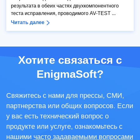
результата в обеих частях двухкомпонентного
теста исправления, проводимого AV-TEST ...
Читать далее
Хотите связаться с
EnigmaSoft?
Свяжитесь с нами для прессы, СМИ,
партнерства или общих вопросов. Если
у вас есть технический вопрос о
продукте или услуге, ознакомьтесь с
нашими
часто задаваемыми вопросами