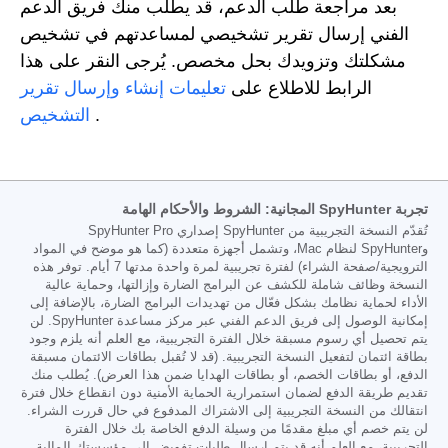
بعد مراجعة طلب الدعم، قد يطلب منك فريق الدعم
الفني إرسال تقرير تشخيصي لمساعدتهم في تشخيص
مشكلتك وتزويدك بحل مخصص. يُرجى النقر على هذا
الرابط للاطلاع على
تعليمات إنشاء وإرسال تقرير
.
التشخيص
تجربة SpyHunter المجانية: الشروط والأحكام الهامة
تُقدّم النسخة التجريبية من SpyHunter إصداري SpyHunter Pro
وSpyHunter لنظام Mac، وتشمل أجهزة متعددة (كما هو موضح في المواد
الترويجية/صفحة الشراء) لفترة تجريبية لمرة واحدة مدتها 7 أيام. توفر هذه
النسخة وظائف شاملة للكشف عن البرامج الضارة وإزالتها، وحماية عالية
الأداء لحماية نظامك بشكل فعّال من تهديدات البرامج الضارة، بالإضافة إلى
إمكانية الوصول إلى فريق الدعم الفني عبر مركز مساعدة SpyHunter. لن
يتم تحصيل أي رسوم مسبقة خلال الفترة التجريبية، مع العلم أنه يلزم وجود
بطاقة ائتمان لتفعيل النسخة التجريبية. (قد لا تُقبل بطاقات الائتمان مسبقة
الدفع، أو بطاقات الخصم، أو بطاقات الهدايا ضمن هذا العرض). يُطلب منك
تقديم طريقة الدفع لضمان استمرارية الحماية الأمنية دون انقطاع خلال فترة
انتقالك من النسخة التجريبية إلى الاشتراك المدفوع في حال قررت الشراء.
لن يتم خصم أي مبلغ مقدمًا من وسيلة الدفع الخاصة بك خلال الفترة
التجريبية، مع العلم أنه قد يتم إرسال طلبات تفويض إلى مؤسستك المالية