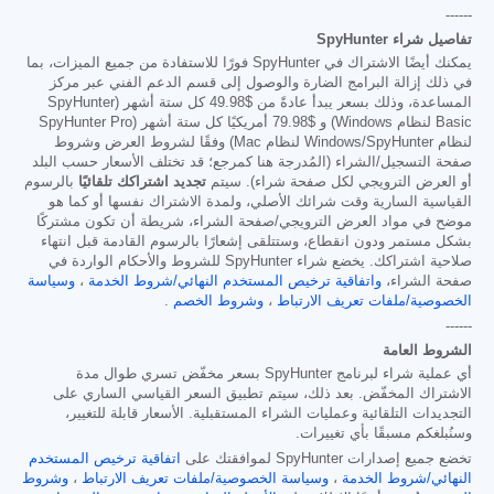
------
تفاصيل شراء SpyHunter
يمكنك أيضًا الاشتراك في SpyHunter فورًا للاستفادة من جميع الميزات، بما
في ذلك إزالة البرامج الضارة والوصول إلى قسم الدعم الفني عبر مركز
المساعدة، وذلك بسعر يبدأ عادةً من
$49.98
كل ستة أشهر (SpyHunter
Basic لنظام Windows) و
$79.98
أمريكيًا كل ستة أشهر (SpyHunter Pro
لنظام Windows/SpyHunter لنظام Mac) وفقًا لشروط العرض وشروط
صفحة التسجيل/الشراء (المُدرجة هنا كمرجع؛ قد تختلف الأسعار حسب البلد
أو العرض الترويجي لكل صفحة شراء). سيتم
تجديد اشتراكك تلقائيًا
بالرسوم
القياسية السارية وقت شرائك الأصلي، ولمدة الاشتراك نفسها أو كما هو
موضح في مواد العرض الترويجي/صفحة الشراء، شريطة أن تكون مشتركًا
بشكل مستمر ودون انقطاع، وستتلقى إشعارًا بالرسوم القادمة قبل انتهاء
صلاحية اشتراكك. يخضع شراء SpyHunter للشروط والأحكام الواردة في
صفحة الشراء،
واتفاقية ترخيص المستخدم النهائي/شروط الخدمة
،
وسياسة
الخصوصية/ملفات تعريف الارتباط
،
وشروط الخصم
.
------
الشروط العامة
أي عملية شراء لبرنامج SpyHunter بسعر مخفّض تسري طوال مدة
الاشتراك المخفّض. بعد ذلك، سيتم تطبيق السعر القياسي الساري على
التجديدات التلقائية وعمليات الشراء المستقبلية. الأسعار قابلة للتغيير،
وسنُبلغكم مسبقًا بأي تغييرات.
تخضع جميع إصدارات SpyHunter لموافقتك على
اتفاقية ترخيص المستخدم
النهائي/شروط الخدمة
،
وسياسة الخصوصية/ملفات تعريف الارتباط
،
وشروط