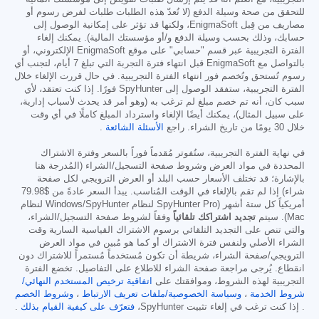
للتحقق من صحة وسيلة الدفع (لا تُعدّ هذه الطلبات طلبات لفرض رسوم أو
مصاريف من قِبل EnigmaSoft، ولكنها قد تؤثر على إمكانية الوصول إلى
حسابك، وذلك بحسب وسيلة الدفع و/أو مؤسستك المالية). يمكنك إلغاء
الفترة التجريبية عبر قسم "حسابي" على موقع EnigmaSoft الإلكتروني، أو
بالتواصل مع EnigmaSoft قبل انتهاء فترة التجربة التي تبلغ 7 أيام، لتجنب أي
رسوم تُستحق وتُخصم فور انتهاء الفترة التجريبية. في حال قررت الإلغاء خلال
الفترة التجريبية، ستفقد الوصول إلى SpyHunter فورًا. إذا كنت تعتقد، لأي
سبب كان، أنه تم خصم مبلغ لم ترغب به (وهو أمر قد يحدث لأسباب إدارية،
على سبيل المثال)، يمكنك أيضًا الإلغاء واسترداد المبلغ كاملًا في أي وقت
خلال 30 يومًا من تاريخ الشراء. راجع
الأسئلة الشائعة
.
في نهاية الفترة التجريبية، ستُفوتر مُقدماً فوراً بالسعر وفترة الاشتراك
المحددة في مواد العرض وشروط صفحة التسجيل/الشراء (المُدرجة هنا
بالإشارة؛ قد تختلف الأسعار حسب البلد أو العرض الترويجي لكل صفحة
شراء) إذا لم تقم بالإلغاء في الوقت المُناسب. يبدأ السعر عادةً من
$79.98
أمريكياً كل ستة أشهر (SpyHunter Pro لنظام Windows/SpyHunter لنظام
Mac). سيتم
تجديد اشتراكك تلقائياً
وفقاً لشروط صفحة التسجيل/الشراء،
والتي تنص على التجديد التلقائي برسوم الاشتراك القياسية السارية وقت
الشراء الأصلي ولنفس فترة الاشتراك أو كما هو مُبين في مواد العرض
الترويجي/صفحة الشراء، شريطة أن تكون مُستخدماً مُستمراً للاشتراك دون
انقطاع. يُرجى مراجعة صفحة الشراء للاطلاع على التفاصيل. تخضع الفترة
التجريبية لهذه الشروط، وموافقتك على
اتفاقية ترخيص المستخدم النهائي/
شروط الخدمة
،
وسياسة الخصوصية/ملفات تعريف الارتباط
،
وشروط الخصم
. إذا كنت ترغب في إلغاء تثبيت SpyHunter،
فتعرّف على كيفية القيام بذلك
.