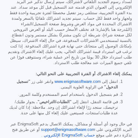
لسداد رسوم التجديد التلقائي لاشتراكك، سيتم إرسال تذكير عبر البريد
الإلكتروني إلى العنوان الذي قدمته عند التسجيل قبل كل موعد سداد. عند
بدء الفترة التجريبية، ستتلقى رمز تفعيل مخصصًا لفترة تجريبية واحدة فقط
ولجهاز واحد فقط لكل حساب. سيتم تجديد اشتراكك تلقائيًا بالسعر ولمدة
الاشتراك المحددة في مواد العرض وشروط صفحة التسجيل/الشراء
(المُدرجة هنا بالإشارة؛ قد تختلف الأسعار حسب البلد أو العرض الترويجي
لكل صفحة شراء)، شريطة أن تكون مشتركًا بشكل مستمر ودون انقطاع.
بالنسبة لمستخدمي الاشتراكات المدفوعة، في حال إلغاء الاشتراك، سيظل
بإمكانك الوصول إلى منتجاتك حتى نهاية فترة اشتراكك المدفوعة. إذا كنت
ترغب في استرداد قيمة اشتراكك الحالي، يجب عليك إلغاء الاشتراك وتقديم
طلب استرداد خلال 30 يومًا من تاريخ آخر عملية شراء، وستتوقف فورًا عن
تلقي جميع الميزات عند معالجة طلب الاسترداد.
يمكنك إلغاء الاشتراك أو الفترة التجريبية على النحو التالي:
انتقل إلى
www.enigmasoftware.com
وانقر على زر
"تسجيل
الدخول"
في الزاوية العلوية اليمنى.
قم بتسجيل الدخول باستخدام اسم المستخدم وكلمة المرور.
في قائمة التنقل، انتقل إلى
"الطلبات/التراخيص".
بجوار طلبك/
ترخيصك، ستجد زرًا لإلغاء اشتراكك إن وجد. ملاحظة: إذا كان لديك
عدة طلبات/منتجات، فسيتعين عليك إلغاء كل منها على حدة.
في حال وجود أي أسئلة أو مشاكل، يمكنك الاتصال بدعم EnigmaSoft عبر
البريد الإلكتروني على
support@enigmasoftware.com
أو عن طريق فتح
تذكرة دعم على موقع
حساب EnigmaSoft الإلكتروني
.