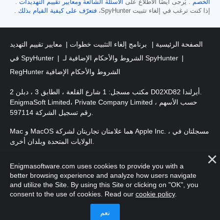
الخصم
. يُرجى أيضًا الاطلاع على
الأسئلة الشائعة
ومعايير تقييم التهديدات
.
إذا كنت ترغب في إلغاء تثبيت SpyHunter،
فتعرّف على كيفية القيام بذلك
.
الصفحة الرئيسية
برنامج إلغاء التثبيت خطوات
معايير تقييم التهديد
الشروط والأحكام الإضافية لـ SpyHunter
في SpyHunter
RegHunter الشروط والأحكام الإضافية
مكتب مسجل: 1 شارع القلعة ، الطابق 3 ، دبلن 2 D02XD82 أيرلندا.
EnigmaSoft Limited، Private Company Limited حسب الأسهم ،
رقم تسجيل الشركة 597114.
Mac و MacOS هما علامتان تجاريتان لشركة Apple Inc. ، مسجلتان في
الولايات المتحدة وبلدان أخرى.
. EnigmaSoft Ltd. جميع الحقوق
حقوق الطبع والنشر 2016-
2026
Enigmasoftware.com uses cookies to provide you with a
محفوظة.
better browsing experience and analyze how users navigate
and utilize the Site. By using this Site or clicking on "OK", you
consent to the use of cookies. Read our
cookie policy
.