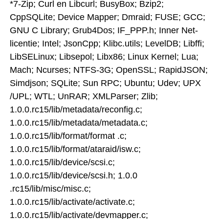
*7-Zip; Curl en Libcurl; BusyBox; Bzip2;
CppSQLite; Device Mapper; Dmraid; FUSE; GCC;
GNU C Library; Grub4Dos; IF_PPP.h; Inner Net-
licentie; Intel; JsonCpp; Klibc.utils; LevelDB; Libffi;
LibSELinux; Libsepol; Libx86; Linux Kernel; Lua;
Mach; Ncurses; NTFS-3G; OpenSSL; RapidJSON;
Simdjson; SQLite; Sun RPC; Ubuntu; Udev; UPX
/UPL; WTL; UnRAR; XMLParser; Zlib;
1.0.0.rc15/lib/metadata/reconfig.c;
1.0.0.rc15/lib/metadata/metadata.c;
1.0.0.rc15/lib/format/format .c;
1.0.0.rc15/lib/format/ataraid/isw.c;
1.0.0.rc15/lib/device/scsi.c;
1.0.0.rc15/lib/device/scsi.h; 1.0.0
.rc15/lib/misc/misc.c;
1.0.0.rc15/lib/activate/activate.c;
1.0.0.rc15/lib/activate/devmapper.c;