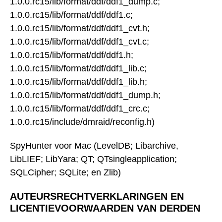
1.0.0.rc15/lib/format/ddf/ddf1_dump.c;
1.0.0.rc15/lib/format/ddf/ddf1.c;
1.0.0.rc15/lib/format/ddf/ddf1_cvt.h;
1.0.0.rc15/lib/format/ddf/ddf1_cvt.c;
1.0.0.rc15/lib/format/ddf/ddf1.h;
1.0.0.rc15/lib/format/ddf/ddf1_lib.c;
1.0.0.rc15/lib/format/ddf/ddf1_lib.h;
1.0.0.rc15/lib/format/ddf/ddf1_dump.h;
1.0.0.rc15/lib/format/ddf/ddf1_crc.c;
1.0.0.rc15/include/dmraid/reconfig.h)
SpyHunter voor Mac (LevelDB; Libarchive,
LibLIEF; LibYara; QT; QTsingleapplication;
SQLCipher; SQLite; en Zlib)
AUTEURSRECHTVERKLARINGEN EN
LICENTIEVOORWAARDEN VAN DERDEN