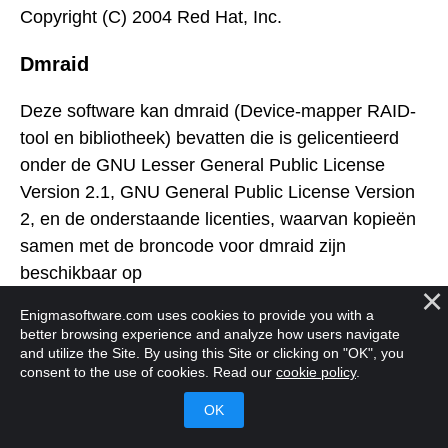
Copyright (C) 2004 Red Hat, Inc.
Dmraid
Deze software kan dmraid (Device-mapper RAID-
tool en bibliotheek) bevatten die is gelicentieerd
onder de GNU Lesser General Public License
Version 2.1, GNU General Public License Version
2, en de onderstaande licenties, waarvan kopieën
samen met de broncode voor dmraid zijn
beschikbaar op
http://people.redhat.com/heinzm/sw/dmraid/readm
Enigmasoftware.com uses cookies to provide you with a
e
better browsing experience and analyze how users navigate
and utilize the Site. By using this Site or clicking on "OK", you
consent to the use of cookies. Read our
cookie policy
.
(C)opyright 2004-2011 Heinz Mauelshagen, Red
Hat GmbH. Alle rechten voorbehouden.